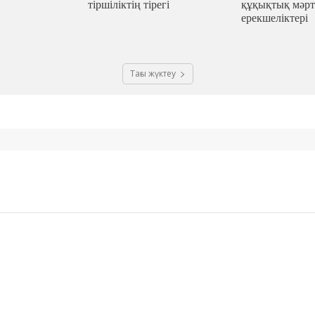
тіршіліктің тірегі
құқықтық мәрт
ерекшеліктері
Тағы жүктеу