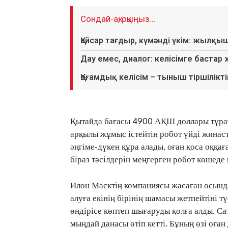
Сондай-ақ, оқыңыз...
Қайсар тағдыр, күмәнді үкім: жылқы
Дау емес, диалог: келісімге бастар
Қоғамдық келісім – тыныш тіршіліктің
Қытайда бағасы 4900 АҚШ доллары тұра
арқылы жұмыс істейтін робот үйді жинасты
әңгіме-дүкен құра алады, оған қоса оққағ
біраз тәсілдерін меңгерген робот көшеде 
Илон Масктің компаниясы жасаған осынд
алуға екінің бірінің шамасы жетпейтіні т
өндірісе көптеп шығаруды қолға алды. С
мыңдай данасы өтіп кетті. Бұның өзі оға