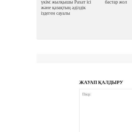
үкім: жылқышы Рахат ісі
бастар жол
және қазақтың әділдік
іздеген сауалы
ЖАУАП ҚАЛДЫРУ