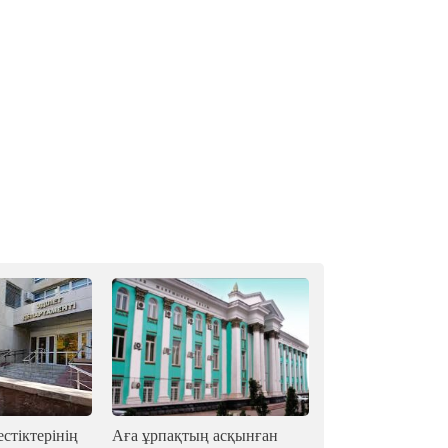
стіктерінің
Аға ұрпақтың асқынған