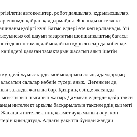
ргізілетін автокөліктер, робот даяшылар, құрылысшылар,
ттар ешкімді қайран қалдырмайды. Жасанды интеллект
инаны қазіргі күні Батыс елдері өте көп қолданады. Үй
тысуынсыз өзі шауып тазартатын шөпшапқыштың бағасы
негізделген тамақ дайындайтын құрылғылар да көбеюде.
өңілдері қалаған тамақтарын жасатып алып ішетін
да күрделі жұмыстарды мойындарына алып, адамдардың
аласатын салалар көбейе түсері анық. Дегенмен де,
ның залалды жағы да бар. Қазірдің өзінде жасанды
ы ығыстырып шығарып жатыр. Дамыған елдерде қазір такси
санды интеллект арқылы басқарылатын таксилердің қызметі
ЖАҢАЛЫҚТАР
Жасанды интеллектінің қызмет ауқымының өсуі көп
ОҚИҒА
терін қиындатуда. Алдағы уақытта бұндай жағдай
КӨЗҚАРАС
ЗЕРТТЕУ