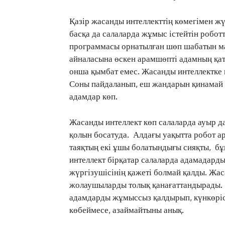
Қазір жасанды интеллекттің көмегімен жү
басқа да салаларда жұмыс істейтін робо
программасы орнатылған шөп шабатын маш
айналасына өскен арамшөпті адамның қа
онша қымбат емес. Жасанды интеллектке 
Соны пайдаланып, еш жандарын қинамай к
адамдар көп.
Жасанды интеллект көп салаларда ауыр 
қолын босатуда. Алдағы уақытта робот ар
таяқтың екі ұшы болатындығы сияқты, бұ
интеллект бірқатар салаларда адамадард
жүргізушісінің қажеті болмай қалды. Жа
жолаушыларды толық қанағаттандырады. 
адамдарды жұмыссыз қалдырып, күнкөріс
көбеймесе, азаймайтыны анық.