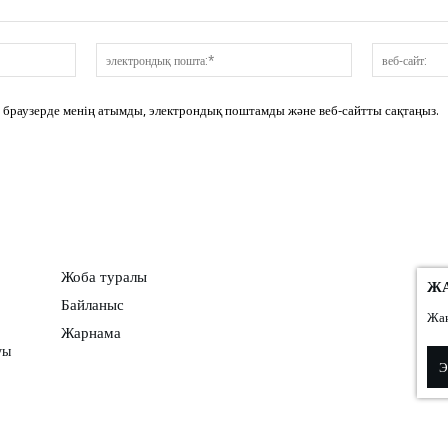
аты:*
электрондық
пошта:*
сі браузерде менің атымды, электрондық поштамды және веб-сайтты сақтаңыз.
Жоба туралы
Ж
Байланыс
Жаң
Жарнама
уы