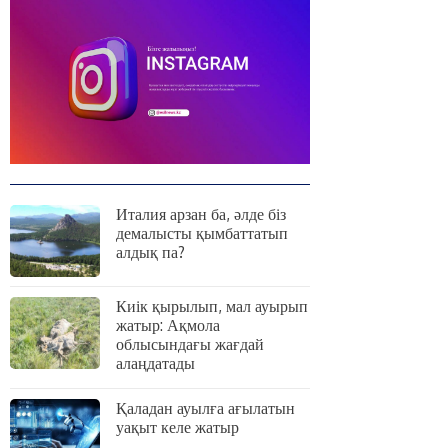
Италия арзан ба, әлде біз
демалысты қымбаттатып
алдық па?
Киік қырылып, мал ауырып
жатыр: Ақмола
облысындағы жағдай
алаңдатады
Қаладан ауылға ағылатын
уақыт келе жатыр