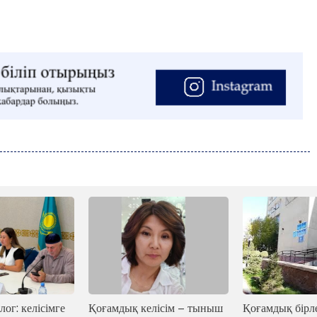
лог: келісімге
Қоғамдық келісім – тыныш
Қоғамдық бірле