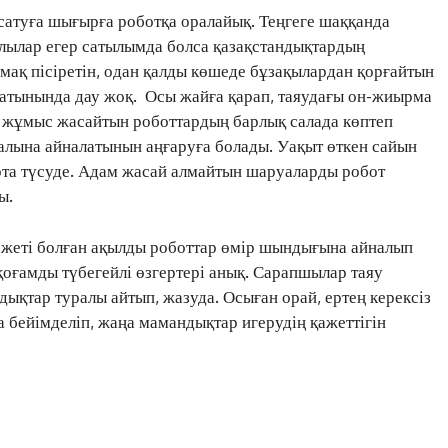
сатуға шығырға роботқа оралайық. Теңгеге шаққанда
СҰХБАТ
алылар егер сатылымда болса қазақстандықтардың
АРНАЙЫ ЖОБА
амақ пісіретін, одан қалды көшеде бұзақылардан қорғайтын
ӘЛЕУМЕТ
латынында дау жоқ. Осы жайға қарап, таяудағы он-жиырма
ҚҰҚЫҚ
 жұмыс жасайтын роботтардың барлық салада көптеп
ШЕЖІРЕ
алына айналатынын аңғаруға болады. Уақыт өткен сайын
арта түсуде. Адам жасай алмайтын шаруаларды робот
ТЫЛСЫМ
ы.
ФОТО ДӘЙЕК
жеті болған ақылды роботтар өмір шындығына айналып
н қоғамды түбегейлі өзгертері анық. Сарапшылар таяу
C
22.3
Kokshetau
ықтар туралы айтып, жазуда. Осыған орай, ертең керексіз
Жоба туралы
Байланыс
Жарнама
 бейімделіп, жаңа мамандықтар игерудің қажеттігін