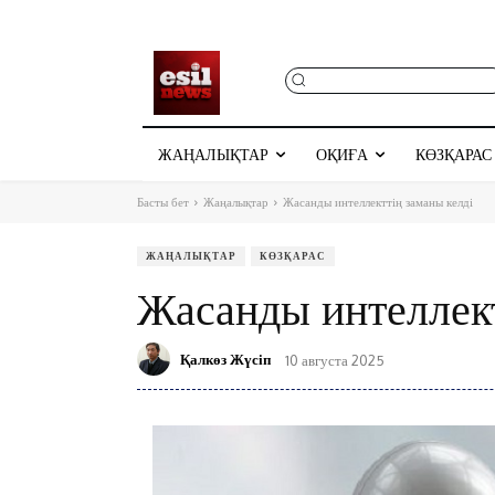
ЖАҢАЛЫҚТАР
ОҚИҒА
КӨЗҚАРАС
Басты бет
Жаңалықтар
Жасанды интеллекттің заманы келді
ЖАҢАЛЫҚТАР
КӨЗҚАРАС
Жасанды интеллект
Қалкөз Жүсіп
10 августа 2025