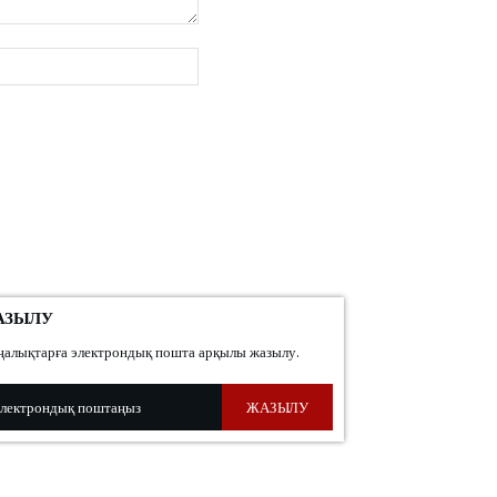
веб-
сайт:
АЗЫЛУ
алықтарға электрондық пошта арқылы жазылу.
ЖАЗЫЛУ