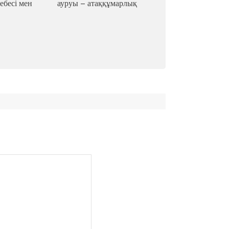
ебесі мен
ауруы – атаққұмарлық