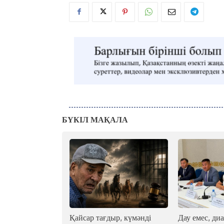
БҮКІЛ МАҚАЛА
Қайсар тағдыр, күмәнді
Дау емес, диа