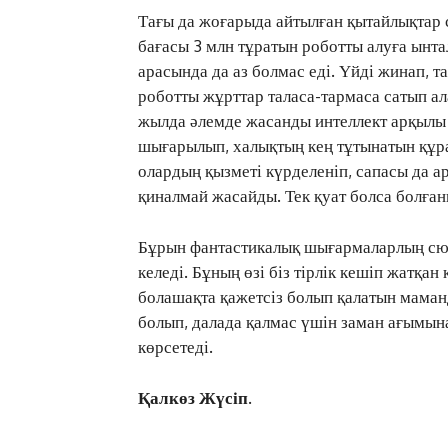
Тағы да жоғарыда айтылған қытайлықтар 
бағасы 3 млн тұратын роботты алуға ынт
арасында да аз болмас еді. Үйді жинап, т
роботты жұрттар таласа-тармаса сатып а
жылда әлемде жасанды интеллект арқылы
шығарылып, халықтың кең тұтынатын құр
олардың қызметі күрделеніп, сапасы да 
қиналмай жасайды. Тек қуат болса болған
Бұрын фантастикалық шығармаларлың сю
келеді. Бұның өзі біз тірлік кешіп жатқа
болашақта қажетсіз болып қалатын маманд
болып, далада қалмас үшін заман ағымына
көрсетеді.
Қалкөз Жүсіп.