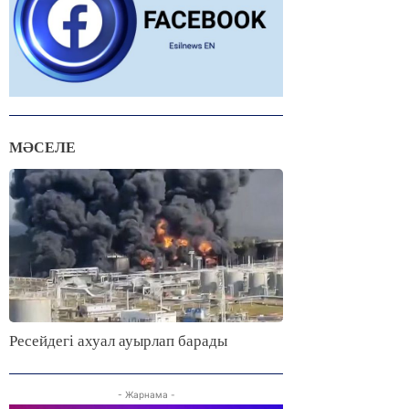
МӘСЕЛЕ
Ресейдегі ахуал ауырлап барады
- Жарнама -