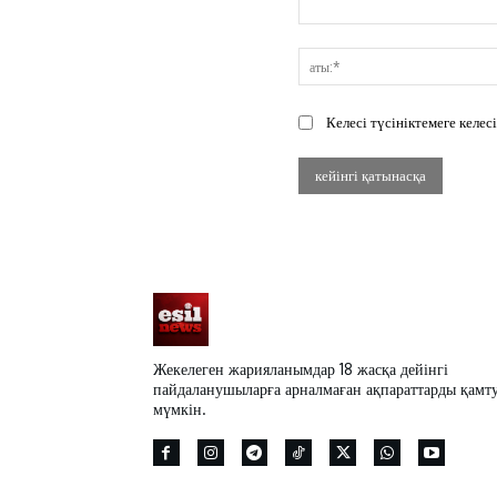
Пікір:
Келесі түсініктемеге келе
Жекелеген жарияланымдар 18 жасқа дейінгі
пайдаланушыларға арналмаған ақпараттарды қамт
мүмкін.