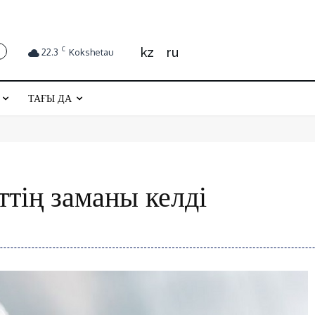
kz
ru
C
22.3
Kokshetau
ТАҒЫ ДА
тің заманы келді