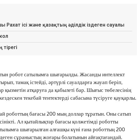
шы Рахат ісі және қазақтың әділдік іздеген сауалы
 жол
 тірегі
тын робот сатылымға шығарылды. Жасанды интеллект
рып, тамақ істейді, әртүрлі сауалдарға жауап беріп,
ар қызметін атқаруға да қабылеті бар. Шығыс төбелесінің
кездескен текебай тентектерді сабасына түсіруге қауқарлы.
ай роботтың бағасы 200 мың доллар тұратын. Оны сатып
үсінікті. Ал қытайлықтар бағасы қолжетімді роботты
атылымға шығарылған алғашқы күні ғана роботтың 200
н деген сұраныстың жоғары болатынын айғақтағандай.