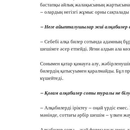
бастапқы айлық жалақысының жартысынан
– олардың негізгі жұмыс орны сақталады ж
– Неге айыпталушылар жиі алқабилер
– Себебі алқа билер сотында адамның бұ
шешімге әсер етпейді. Яғни алдын ала кө
Сонымен қатар қамауға алу, жәбірленуші
билердің қатысуымен қаралмайды. Бұл пр
күшейтеді.
– Қоғам алқабилер соты туралы не білу
– Алқабилерді іріктеу – оңай үрдіс емес
мәнінде, соттағы әрбір шешім – үлкен жа
Алқабилер соты – жай формалдық емес, х