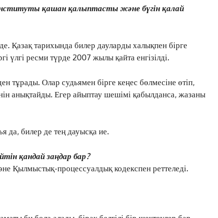
 институты қашан қалыптасты және бүгін қалай
е. Қазақ тарихында билер дауларды халықпен бірге
гі үлгі ресми түрде 2007 жылы қайта енгізілді.
ден тұрады. Олар судьямен бірге кеңес бөлмесіне өтіп,
енін анықтайды. Егер айыптау шешімі қабылданса, жазаны
я да, билер де тең дауысқа ие.
ін қандай заңдар бар?
әне Қылмыстық-процессуалдық кодекспен реттеледі.
аматы би бола алады, бірақ белгілі бір шектеулер бар.