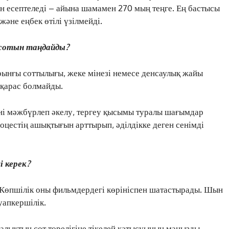
 есептеледі – айына шамамен 270 мың теңге. Ең бастысы
әне еңбек өтілі үзілмейді.
 сотын таңдайды?
рынғы соттылығы, жеке мінезі немесе денсаулық жайы
зқарас болмайды.
ні мәжбүрлеп әкелу, тергеу қысымы туралы шағымдар
оцестің ашықтығын арттырып, әділдікке деген сенімді
і керек?
. Көпшілік оны фильмдердегі көрініспен шатастырады. Шын
уапкершілік.
алықтың сот төрелігіне тікелей қатысуының маңызды