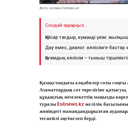
Фото: коллаж Esilnews.kz
Сондай-ақ, оқыңыз...
Қайсар тағдыр, күмәнді үкім: жылқы
Дау емес, диалог: келісімге бастар
Қоғамдық келісім – тыныш тіршіліктің
Қазақстандағы алқабилер соты соңғы 
Азаматтардың сот төрелігіне қатысуы
құқықтық мемлекеттің маңызды көрсет
туралы
Esilnews.kz
желілік басылымын
жөніндегі мамандандырылған аудана
тегжейлі әңгімелеп берді.