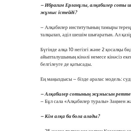
–
Ибрагим
Ерланұлы
, алқабилер соты
жұмыс істейді?
– Алқабилер институтының тамыры тереңд
талқылап, әділ шешім шығаратын. Ал қазір
Бүгінде алқа 10 негізгі және 2 қосалқы би
айыпталушының кінәлі немесе кінәсіз ек
белгілеуге де қатысады.
Ең маңыздысы – бізде аралас модель: судь
– Алқабилер сотының жұмысын реттейт
– Бұл сала «Алқабилер туралы» Заңмен ж
– Кім алқа би бола алады?
– 25 жасқа толған кез келген Қазақстан аз