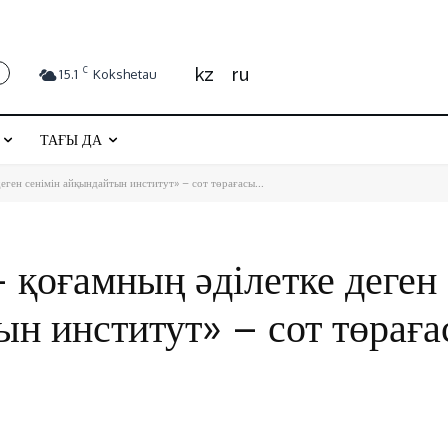
kz
ru
C
15.1
Kokshetau
ТАҒЫ ДА
еген сенімін айқындайтын институт» – сот төрағасы...
 қоғамның әділетке деген
ын институт» – сот төрағ