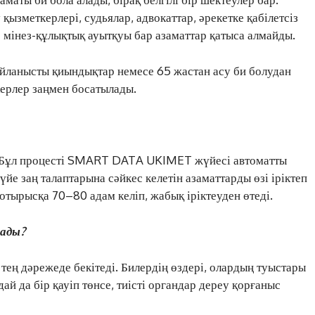
қызметкерлері, судьялар, адвокаттар, әрекетке қабілетсіз
 мінез-құлықтық ауытқуы бар азаматтар қатыса алмайды.
байланысты қиындықтар немесе 65 жастан асу би болудан
ткерлер заңмен босатылады.
. Бұл процесті SMART DATA UKIMET жүйесі автоматты
йе заң талаптарына сәйкес келетін азаматтарды өзі іріктеп
 отырысқа 70–80 адам келіп, жабық іріктеуден өтеді.
ЖАҢАЛЫҚТАР
лады?
ОҚИҒА
КӨЗҚАРАС
 тең дәрежеде бекітеді. Билердің өздері, олардың туыстары
ЗЕРТТЕУ
ай да бір қауіп төнсе, тиісті органдар дереу қорғаныс
СҰХБАТ