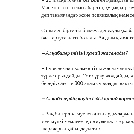
Мәселен, соттылығы барлар, құқық қорғау 
деп танылғандар және психикалық немесе
Сонымен бірге тіл білмеу, денсаулыққа 
бас тартуға негіз болады. Ал діни қызме
– Алқабилер тізімі қалай жасалады?
– Бұрынғыдай қолмен тізім жасалмайды
түрде орындайды. Сот сұрау жолдайды, жү
береді. Әдетте 300 адам сұралады, нақты
– Алқабилердің қауіпсіздігі қалай қорға
– Заң билердің тәуелсіздігін судьялармен
мен мүлкі мемлекет қорғауында. Егер қанд
шараларын қабылдауы тиіс.