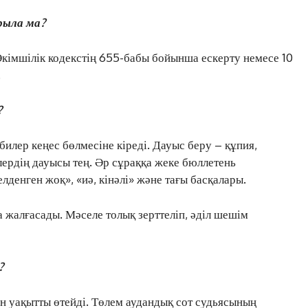
АРНАЙЫ ЖОБА
рыла ма?
ӘЛЕУМЕТ
ҚҰҚЫҚ
 Әкімшілік кодекстің 655-бабы бойынша ескерту немесе 10
ШЕЖІРЕ
.
ТЫЛСЫМ
ФОТО ДӘЙЕК
?
билер кеңес бөлмесіне кіреді. Дауыс беру – құпия,
ердің дауысы тең. Әр сұраққа жеке бюллетень
C
15.1
Kokshetau
елденген жоқ», «иә, кінәлі» және тағы басқалары.
Жоба туралы
Байланыс
Жарнама
 жалғасады. Мәселе толық зерттеліп, әділ шешім
?
н уақытты өтейді. Төлем аудандық сот судьясының