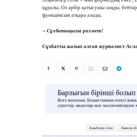
құралы. Ол әрбір қатысушы заңды, бейтара
функциясын атқара алады.
– Сұхбатыңызға рахмет!
Сұхбатты жазып алған журналист Асл
Алқабилер соты
Ақмола об