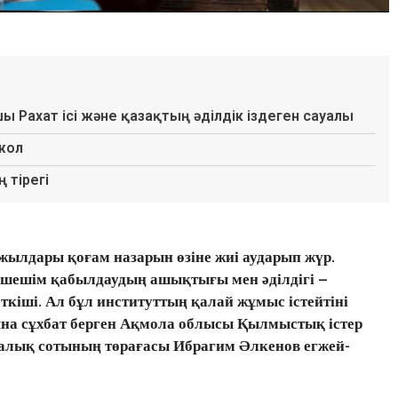
шы Рахат ісі және қазақтың әділдік іздеген сауалы
 жол
 тірегі
жылдары қоғам назарын өзіне жиі аударып жүр.
, шешім қабылдаудың ашықтығы мен әділдігі –
кіші. Ал бұл институттың қалай жұмыс істейтіні
а сұхбат берген
Ақмола облысы
Қылмыстық істер
ралық сотының төрағасы Ибрагим Әлкенов
егжей-