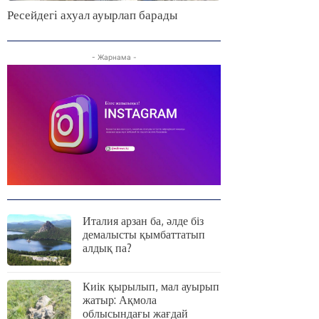
Ресейдегі ахуал ауырлап барады
- Жарнама -
Италия арзан ба, әлде біз
демалысты қымбаттатып
алдық па?
Киік қырылып, мал ауырып
жатыр: Ақмола
облысындағы жағдай