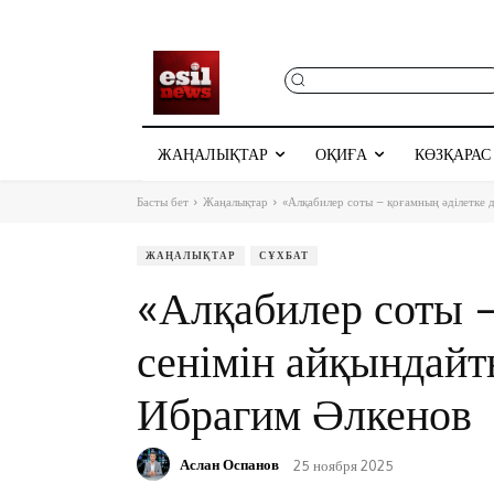
ЖАҢАЛЫҚТАР
ОҚИҒА
КӨЗҚАРАС
Басты бет
Жаңалықтар
«Алқабилер соты – қоғамның әділетке д
ЖАҢАЛЫҚТАР
СҰХБАТ
«Алқабилер соты –
сенімін айқындайт
Ибрагим Әлкенов
Аслан Оспанов
25 ноября 2025