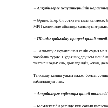
– Алқабилерге жауапкершілік қарасты
– Әрине. Егер би сотқа негізсіз келмесе,
МРП көлемінде айыппұл салынуы мүмкін
– Шешім қабылдау процесі қалай өтеді
– Талқылау аяқталғаннан кейін судья мен 
жазбаша түрде. Судьяның дауысы мен бил
толтырылады: «иә, дәлелденді», «жоқ, дәл
Талқылау қанша уақыт қажет болса, сонша
қабылдануы тиіс.
– Алқабилерге еңбекақы қалай төленеді
– Мемлекет би ретінде күн сайын қатысқа