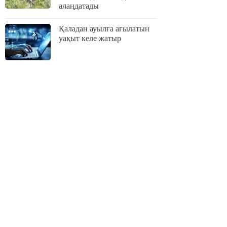
алаңдатады
Қаладан ауылға ағылатын
уақыт келе жатыр