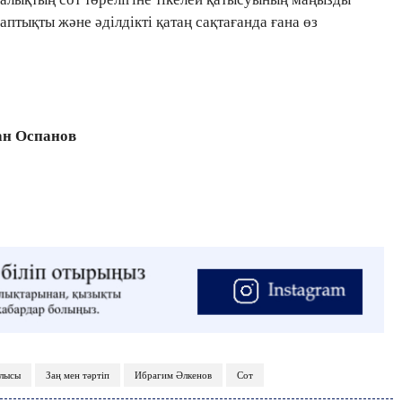
птықты және әділдікті қатаң сақтағанда ғана өз
ан Оспанов
лысы
Заң мен тәртіп
Ибрагим Әлкенов
Сот