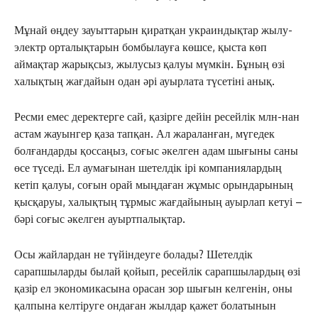
Мұнай өңдеу зауыттарын қиратқан украиндықтар жылу-
электр орталықтарын бомбылауға көшсе, қыста көп
аймақтар жарықсыз, жылусыз қалуы мүмкін. Бұның өзі
халықтың жағдайын одан әрі ауырлата түсетіні анық.
Ресми емес деректерге сай, қазірге дейін ресейлік млн-нан
астам жауынгер қаза тапқан. Ал жараланған, мүгедек
болғандарды қоссаңыз, соғыс әкелген адам шығыны саны
өсе түседі. Ел аумағынан шетелдік ірі компаниялардың
кетіп қалуы, соғын орай мыңдаған жұмыс орындарының
қысқаруы, халықтың тұрмыс жағдайының ауырлап кетуі –
бәрі соғыс әкелген ауыртпалықтар.
Осы жайлардан не түйіндеуге болады? Шетелдік
сарапшыларды былай қойып, ресейлік сарапшылардың өзі
қазір ел экономикасына орасан зор шығын келгенін, оны
қалпына келтіруге ондаған жылдар қажет болатынын