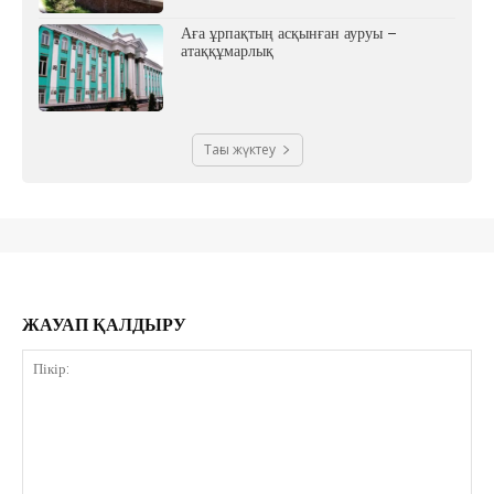
Аға ұрпақтың асқынған ауруы –
атаққұмарлық
Тағы жүктеу
ЖАУАП ҚАЛДЫРУ