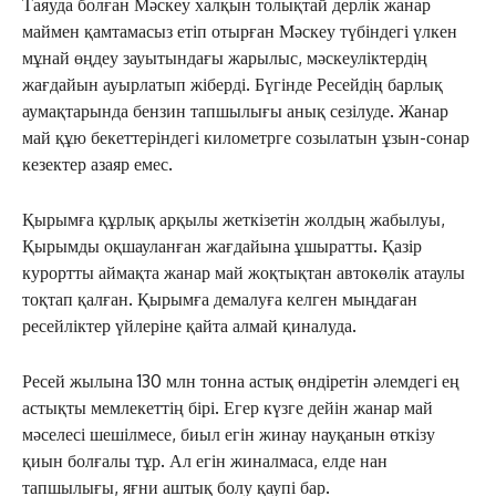
Таяуда болған Мәскеу халқын толықтай дерлік жанар
маймен қамтамасыз етіп отырған Мәскеу түбіндегі үлкен
мұнай өңдеу зауытындағы жарылыс, мәскеуліктердің
жағдайын ауырлатып жіберді. Бүгінде Ресейдің барлық
аумақтарында бензин тапшылығы анық сезілуде. Жанар
май құю бекеттеріндегі километрге созылатын ұзын-сонар
кезектер азаяр емес.
Қырымға құрлық арқылы жеткізетін жолдың жабылуы,
Қырымды оқшауланған жағдайына ұшыратты. Қазір
курортты аймақта жанар май жоқтықтан автокөлік атаулы
тоқтап қалған. Қырымға демалуға келген мыңдаған
ресейліктер үйлеріне қайта алмай қиналуда.
Ресей жылына 130 млн тонна астық өндіретін әлемдегі ең
астықты мемлекеттің бірі. Егер күзге дейін жанар май
мәселесі шешілмесе, биыл егін жинау науқанын өткізу
қиын болғалы тұр. Ал егін жиналмаса, елде нан
тапшылығы, яғни аштық болу қаупі бар.