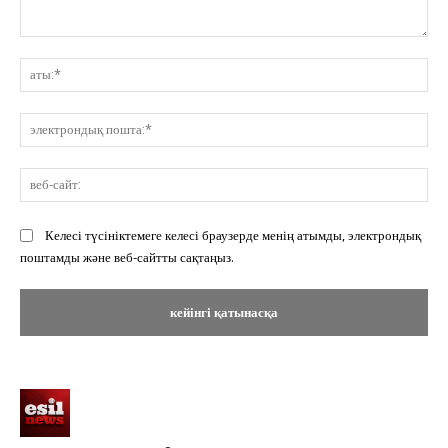
Пікір:
ат
эл
по
ве
сай
Келесі түсініктемеге келесі браузерде менің атымды, электрондық
поштамды және веб-сайтты сақтаңыз.