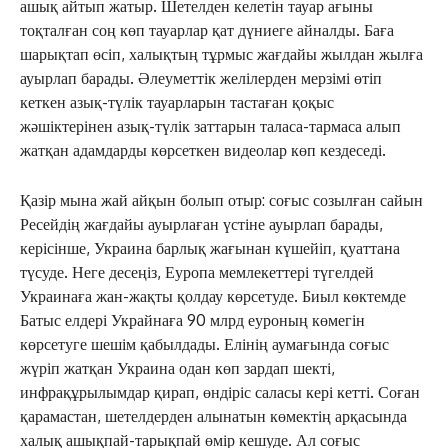
ашық айтып жатыр. Шетелден келетін тауар ағыны
тоқталған соң көп тауарлар қат дүниеге айналды. Баға
шарықтап өсіп, халықтың тұрмыс жағдайы жылдан жылға
ауырлап барады. Әлеуметтік желілерден мерзімі өтіп
кеткен азық-түлік тауарларын тастаған қоқыс
жәшіктерінен азық-түлік заттарын таласа-тармаса алып
жатқан адамдарды көрсеткен видеолар көп кездеседі.
Қазір мына жай айқын болып отыр: соғыс созылған сайын
Ресейдің жағдайы ауырлаған үстіне ауырлап барады,
керісінше, Украина барлық жағынан күшейіп, қуаттана
түсуде. Неге десеңіз, Еуропа мемлекеттері түгелдей
Украинаға жан-жақты қолдау көрсетуде. Биыл көктемде
Батыс елдері Украйнаға 90 млрд еуроның көмегін
көрсетуге шешім қабылдады. Елінің аумағында соғыс
ЖАҢАЛЫҚТАР
жүріп жатқан Украина одан көп зардап шекті,
ОҚИҒА
инфрақұрылымдар қирап, өндіріс саласы кері кетті. Соған
КӨЗҚАРАС
қарамастан, шетелдерден алынатын көмектің арқасында
ЗЕРТТЕУ
халық ашықпай-тарықпай өмір кешуде. Ал соғыс