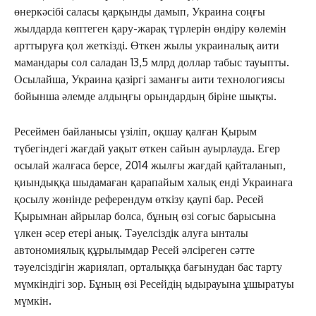
СҰХБАТ
өнеркәсібі саласы қарқынды дамып, Украина соңғы
жылдарда көптеген қару-жарақ түрлерін өндіру көлемін
АРНАЙЫ ЖОБА
арттыруға қол жеткізді. Өткен жылы украиналық аити
ӘЛЕУМЕТ
мамандары сол саладан 13,5 млрд доллар табыс тауыпты.
ҚҰҚЫҚ
Осылайша, Украина қазіргі заманғы аити технологиясы
ШЕЖІРЕ
бойынша әлемде алдыңғы орындардың біріне шықты.
ТЫЛСЫМ
ФОТО ДӘЙЕК
Ресеймен байланысы үзіліп, оқшау қалған Қырым
түбегіндегі жағдай уақыт өткен сайын ауырлауда. Егер
осылай жалғаса берсе, 2014 жылғы жағдай қайталанып,
C
19.8
Kokshetau
қиындыққа шыдамаған қарапайым халық енді Украинаға
қосылу жөнінде референдум өткізу қаупі бар. Ресей
Жоба туралы
Байланыс
Жарнама
Қырымнан айрылар болса, бұның өзі соғыс барысына
үлкен әсер етері анық. Тәуелсіздік алуға ынталы
автономиялық құрылымдар Ресей әлсіреген сәтте
тәуелсіздігін жариялап, орталыққа бағынудан бас тарту
мүмкіндігі зор. Бұның өзі Ресейдің ыдырауына ұшыратуы
мүмкін.