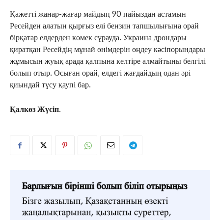
Қажетті жанар-жағар майдың 90 пайыздан астамын
Ресейден алатын қырғыз елі бензин тапшылығына орай
бірқатар елдерден көмек сұрауда. Украина дрондары
қиратқан Ресейдің мұнай өнімдерін өңдеу кәсіпорындары
жұмысын жуық арада қалпына келтіре алмайтыны белгілі
болып отыр. Осыған орай, елдегі жағдайдың одан әрі
қиындай түсу қаупі бар.
Қалкөз Жүсіп.