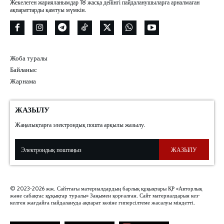
Жекелеген жарияланымдар 18 жасқа дейінгі пайдаланушыларға арналмаған
ақпараттарды қамтуы мүмкін.
Жоба туралы
Байланыс
Жарнама
ЖАЗЫЛУ
Жаңалықтарға электрондық пошта арқылы жазылу.
ЖАЗЫЛУ
© 2023-2026 жж. Сайттағы материалдардың барлық құқықтары ҚР «Авторлық
және сабақтас құқықтар туралы» Заңымен қорғалған. Сайт материалдарын кез-
келген жағдайға пайдалануда ақпарат көзіне гиперсілтеме жасалуы міндетті.