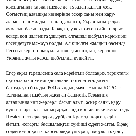
қыспағынан зардап шексе де, тұралап қалған жоқ.
Соғыстың алғашқы кездерінде әскер саны мен қару-
жарағының молдығын пайдаланып, Украинаның біраз
аумағын басып алды. Бірақ та, уақыт өткен сайын, орыс
әскері көп шығынға ұшырап, алғашқы шабуыл қарқынын
бәсеңдетуге мәжбүр болды. Ал биылғы жылдың басында
Ресей әскерінің шабуылы толықтай тоқтап, керісінше
Украина жағы қарсы шабуылды күшейтті.
Егер ақыл таразысына сала қарайтын болсаңыз, тарихтағы
оқиғалардың үнемі қайталанып отыратындығын
бағамдауға болады. 1941 жылдың маусымында КСРО-ға
тұтқиылдан шабуыл жасаған фашистік Германия
алғашында көп жерлерді басып алып, әскер саны, қару
күшінің артықтығының арқасында көп жеңіске жеткен еді.
Немістің генералдары дүрбіден Кремлді көргендерін
айтып, жоғарғы басшылықтан сүйінші сұрап жатты. Бірақ
содан кейін қатты қарсылыққа ұшырап, шабуыл тоқтап,