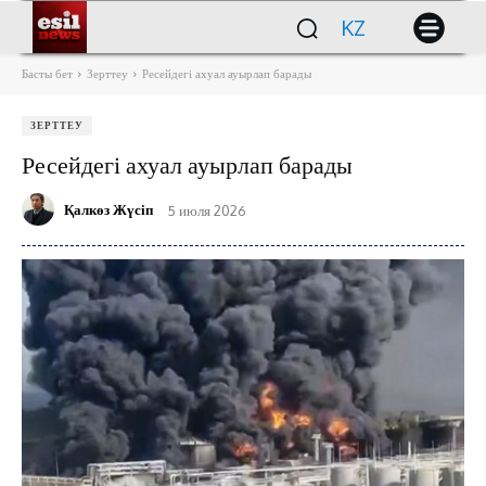
KZ
Басты бет
Зерттеу
Ресейдегі ахуал ауырлап барады
ЗЕРТТЕУ
Ресейдегі ахуал ауырлап барады
Қалкөз Жүсіп
5 июля 2026