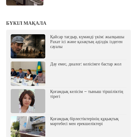
БҮКІЛ МАҚАЛА
Қайсар тағдыр, күмәнді үкім: жылқышы
Рахат ісі және қазақтың әділдік іздеген
сауалы
Дау емес, диалог: келісімге бастар жол
Қоғамдық келісім – тыныш тіршіліктің
тірегі
Қоғамдық бірлестіктерінің құқықтық
мәртебесі мен ерекшеліктері