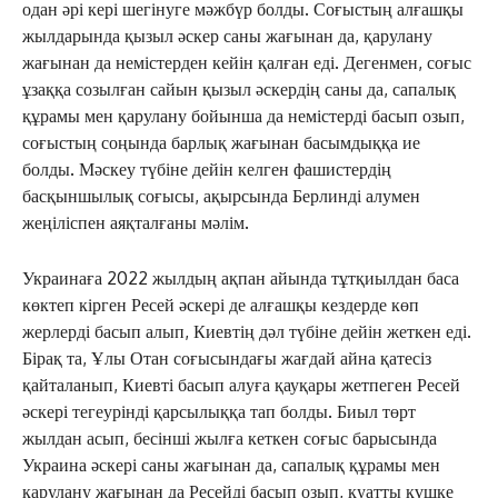
одан әрі кері шегінуге мәжбүр болды. Соғыстың алғашқы
жылдарында қызыл әскер саны жағынан да, қарулану
жағынан да немістерден кейін қалған еді. Дегенмен, соғыс
ұзаққа созылған сайын қызыл әскердің саны да, сапалық
құрамы мен қарулану бойынша да немістерді басып озып,
соғыстың соңында барлық жағынан басымдыққа ие
болды. Мәскеу түбіне дейін келген фашистердің
басқыншылық соғысы, ақырсында Берлинді алумен
жеңіліспен аяқталғаны мәлім.
Украинаға 2022 жылдың ақпан айында тұтқиылдан баса
көктеп кірген Ресей әскері де алғашқы кездерде көп
жерлерді басып алып, Киевтің дәл түбіне дейін жеткен еді.
Бірақ та, Ұлы Отан соғысындағы жағдай айна қатесіз
қайталанып, Киевті басып алуға қауқары жетпеген Ресей
әскері тегеурінді қарсылыққа тап болды. Биыл төрт
жылдан асып, бесінші жылға кеткен соғыс барысында
Украина әскері саны жағынан да, сапалық құрамы мен
қарулану жағынан да Ресейді басып озып, қуатты күшке