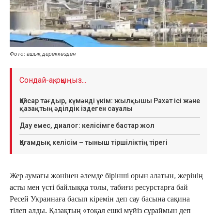
Фото: ашық дереккөзден
Сондай-ақ, оқыңыз...
Қайсар тағдыр, күмәнді үкім: жылқышы Рахат ісі және
қазақтың әділдік іздеген сауалы
Дау емес, диалог: келісімге бастар жол
Қоғамдық келісім – тыныш тіршіліктің тірегі
Жер аумағы жөнінен әлемде бірінші орын алатын, жерінің
асты мен үсті байлыққа толы, табиғи ресурстарға бай
Ресей Украинаға басып кіремін деп сау басына сақина
тілеп алды. Қазақтың «тоқал ешкі мүйіз сұраймын деп