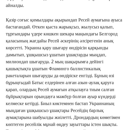
айналды.
Қазір соғыс қимылдары ақырындап Ресей аумағына ауыса
бастағандай. Өткен қыста жарықсыз, жылусыз қалып,
тұрғындары үдере көшкен шекара маңындағы Белгород
қаласының жағдайы Ресей әскерінің әлсірегенін анық
көрсетті. Украина қару шығару өндірісін қарқынды
дамытып, ұшқышсыз ұшатын ұшақтарды мыңдап,
милиондап шығаруда. 2 мың шақырымға дейінгі
қашықтықта ұшатын Фламинго баллистикалық
ракеталарын шығаруды да өндіріске енгізді. Бұның өзі
бұрыңғыдай Батыс елдерінен алған азын-аулақ қаруға
қарап, олардың Ресей аумағын атқылауға тиым салған
бұйрықтарын орындауға мәжбүр болған ауыр күндерді
келмеске кетірді. Биыл көктемнен бастап Украинаның
мыңдаған ұшқышсыз ұшақтары Ресейдің барлық
аумақтарына шабуылды жиілетті. Дрондардың көмегімен
көптеген ресейлік мұнай өңдеу зауыттары істен шықты.