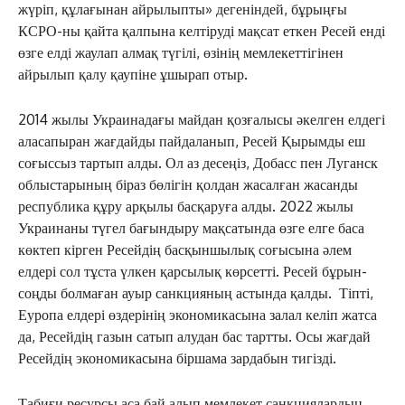
жүріп, құлағынан айрылыпты» дегеніндей, бұрыңғы
КСРО-ны қайта қалпына келтіруді мақсат еткен Ресей енді
өзге елді жаулап алмақ түгілі, өзінің мемлекеттігінен
айрылып қалу қаупіне ұшырап отыр.
2014 жылы Украинадағы майдан қозғалысы әкелген елдегі
аласапыран жағдайды пайдаланып, Ресей Қырымды еш
соғыссыз тартып алды. Ол аз десеңіз, Добасс пен Луганск
облыстарының біраз бөлігін қолдан жасалған жасанды
республика құру арқылы басқаруға алды. 2022 жылы
Украинаны түгел бағындыру мақсатында өзге елге баса
көктеп кірген Ресейдің басқыншылық соғысына әлем
елдері сол тұста үлкен қарсылық көрсетті. Ресей бұрын-
соңды болмаған ауыр санкцияның астында қалды. Тіпті,
Еуропа елдері өздерінің экономикасына залал келіп жатса
да, Ресейдің газын сатып алудан бас тартты. Осы жағдай
Ресейдің экономикасына біршама зардабын тигізді.
Табиғи ресурсы аса бай алып мемлекет санкциялардың