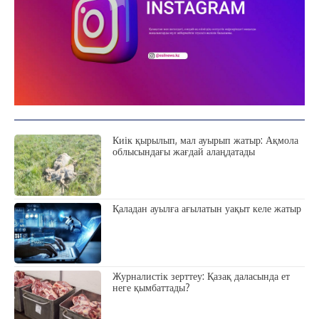
Киік қырылып, мал ауырып жатыр: Ақмола
облысындағы жағдай алаңдатады
Қаладан ауылға ағылатын уақыт келе жатыр
Журналистік зерттеу: Қазақ даласында ет
неге қымбаттады?