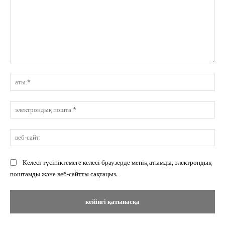
Пікір:
ат
эл
по
ве
сай
Келесі түсініктемеге келесі браузерде менің атымды, электрондық
поштамды және веб-сайтты сақтаңыз.