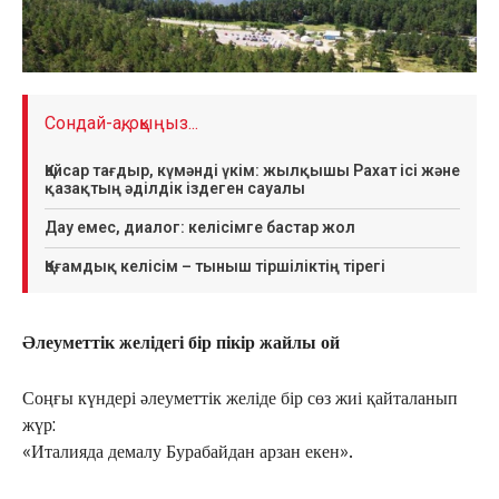
Сондай-ақ, оқыңыз...
Қайсар тағдыр, күмәнді үкім: жылқышы Рахат ісі және
қазақтың әділдік іздеген сауалы
Дау емес, диалог: келісімге бастар жол
Қоғамдық келісім – тыныш тіршіліктің тірегі
Әлеуметтік желідегі бір пікір жайлы ой
Соңғы күндері әлеуметтік желіде бір сөз жиі қайталанып
жүр:
«Италияда демалу Бурабайдан арзан екен».