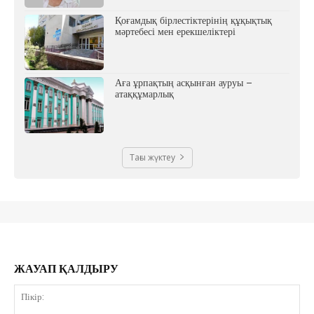
Қоғамдық бірлестіктерінің құқықтық
мәртебесі мен ерекшеліктері
Аға ұрпақтың асқынған ауруы –
атаққұмарлық
Тағы жүктеу
ЖАУАП ҚАЛДЫРУ