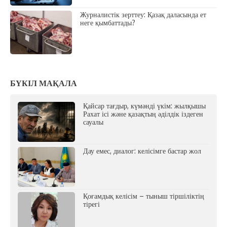
Журналистік зерттеу: Қазақ даласында ет
неге қымбаттады?
БҮКІЛ МАҚАЛА
Қайсар тағдыр, күмәнді үкім: жылқышы
Рахат ісі және қазақтың әділдік іздеген
сауалы
Дау емес, диалог: келісімге бастар жол
Қоғамдық келісім – тыныш тіршіліктің
тірегі