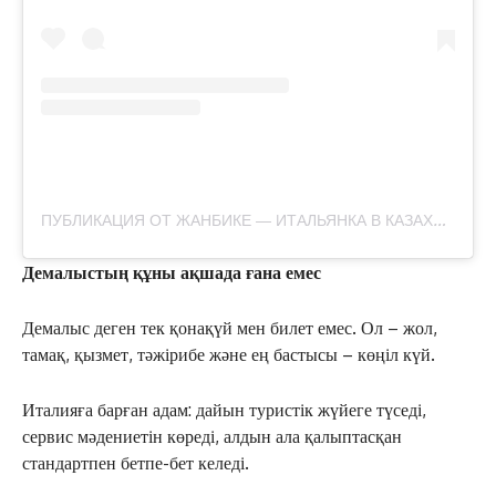
П
УБЛИКАЦИЯ ОТ ЖАНБИКЕ — ИТАЛЬЯНКА В КАЗАХСТАНЕ
Демалыстың құны ақшада ғана емес
Демалыс деген тек қонақүй мен билет емес. Ол – жол,
тамақ, қызмет, тәжірибе және ең бастысы – көңіл күй.
Италияға барған адам: дайын туристік жүйеге түседі,
сервис мәдениетін көреді, алдын ала қалыптасқан
стандартпен бетпе-бет келеді.