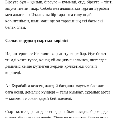
Біреуге бұл – қызық, біреуге – күмәнді, енді біреуге – тіпті
ашуға тиетін пікір. Себебі көз алдымызда тұрған Бурабай
мен алыстағы Италияны бір таразыға салу оңай
көрінгенімен, шын мәнінде ол таразының екі басы екі
бөлек әлем.
Салыстырудың сыртқы көрінісі
Иә, интернетте Италияға «арзан турлар» бар. Әуе билеті
тиімді кезге түссе, қонақ үй акциямен алынса, шетелдегі
демалыс кейде күтпеген жерден қолжетімді болып
көрінеді.
Ал Бурабайға келсек, жағдай басқаша: маусым басталса –
баға өседі, демалыс күндері – тағы қымбат, сұраныс артса
– қызмет те соған қарай бейімделеді.
Сырт көзге қарағанда есеп қарапайым сияқты: бір жерде
шетел, бір жерде өз жерің. Бірақ шындық тек бағада емес.