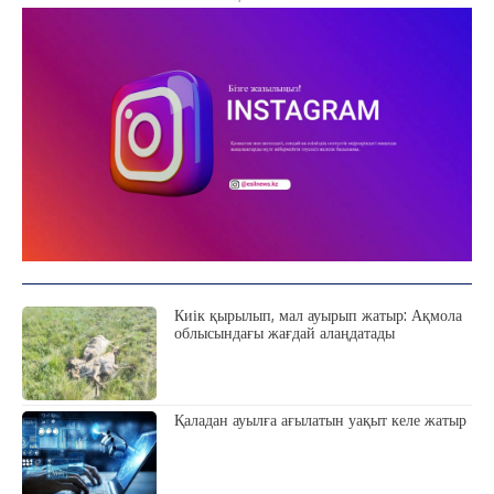
Киік қырылып, мал ауырып жатыр: Ақмола
облысындағы жағдай алаңдатады
Қаладан ауылға ағылатын уақыт келе жатыр