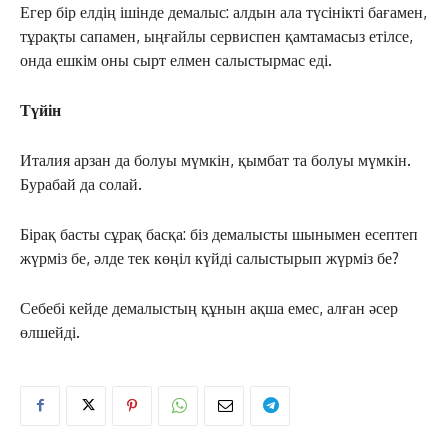
Егер бір елдің ішінде демалыс: алдын ала түсінікті бағамен,
тұрақты сапамен, ыңғайлы сервиспен қамтамасыз етілсе,
онда ешкім оны сырт елмен салыстырмас еді.
Түйін
Италия арзан да болуы мүмкін, қымбат та болуы мүмкін.
ЖАҢАЛЫҚТАР
Бурабай да солай.
ОҚИҒА
КӨЗҚАРАС
Бірақ басты сұрақ басқа: біз демалысты шынымен есептеп
ЗЕРТТЕУ
жүрміз бе, әлде тек көңіл күйді салыстырып жүрміз бе?
СҰХБАТ
Себебі кейде демалыстың құнын ақша емес, алған әсер
АРНАЙЫ ЖОБА
өлшейді.
ӘЛЕУМЕТ
ҚҰҚЫҚ
ШЕЖІРЕ
ТЫЛСЫМ