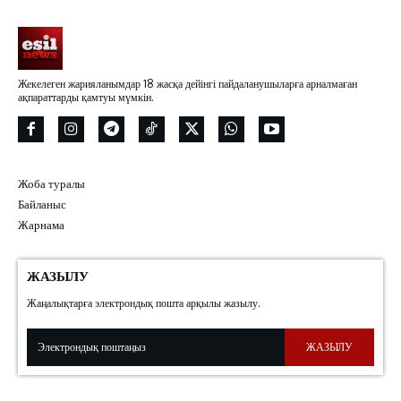
Жекелеген жарияланымдар 18 жасқа дейінгі пайдаланушыларға арналмаған
ақпараттарды қамтуы мүмкін.
Жоба туралы
Байланыс
Жарнама
ЖАЗЫЛУ
Жаңалықтарға электрондық пошта арқылы жазылу.
ЖАЗЫЛУ