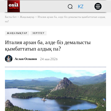
KZ
Басты бет
Жаңалықтар
Италия арзан ба, әлде біз демалысты қымбаттатып алдық
па?
ЖАҢАЛЫҚТАР
ЗЕРТТЕУ
Италия арзан ба, әлде біз демалысты
қымбаттатып алдық па?
Аслан Оспанов
24 мая 2026