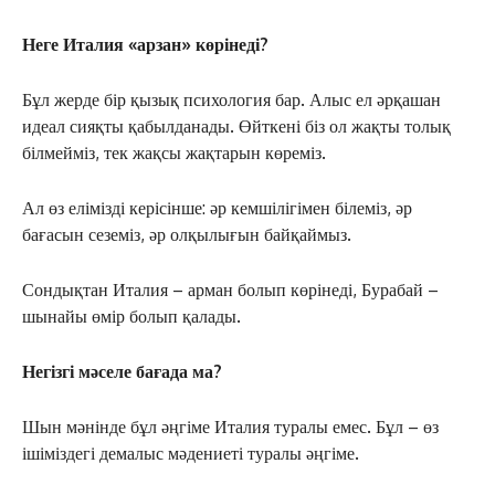
Неге Италия «арзан» көрінеді?
Бұл жерде бір қызық психология бар. Алыс ел әрқашан
идеал сияқты қабылданады. Өйткені біз ол жақты толық
білмейміз, тек жақсы жақтарын көреміз.
Ал өз елімізді керісінше: әр кемшілігімен білеміз, әр
бағасын сеземіз, әр олқылығын байқаймыз.
Сондықтан Италия – арман болып көрінеді, Бурабай –
шынайы өмір болып қалады.
Негізгі мәселе бағада ма?
Шын мәнінде бұл әңгіме Италия туралы емес. Бұл – өз
ішіміздегі демалыс мәдениеті туралы әңгіме.