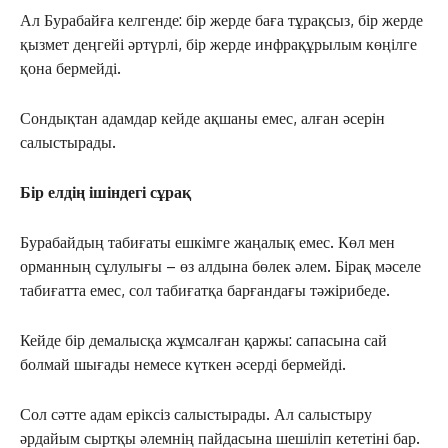
Ал Бурабайға келгенде: бір жерде баға тұрақсыз, бір жерде
қызмет деңгейі әртүрлі, бір жерде инфрақұрылым көңілге
қона бермейді.
Сондықтан адамдар кейде ақшаны емес, алған әсерін
салыстырады.
Бір елдің ішіндегі сұрақ
Бурабайдың табиғаты ешкімге жаңалық емес. Көл мен
орманның сұлулығы – өз алдына бөлек әлем. Бірақ мәселе
табиғатта емес, сол табиғатқа барғандағы тәжірибеде.
Кейде бір демалысқа жұмсалған қаржы: сапасына сай
болмай шығады немесе күткен әсерді бермейді.
Сол сәтте адам еріксіз салыстырады. Ал салыстыру
әрдайым сыртқы әлемнің пайдасына шешіліп кететіні бар.