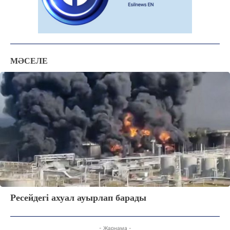
МӘСЕЛЕ
Ресейдегі ахуал ауырлап барады
- Жарнама -