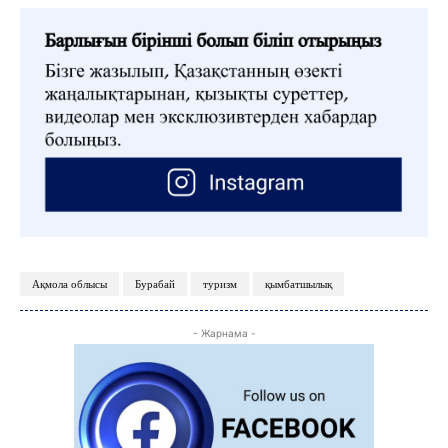
ФОТО ДӘЙЕК
C
22.3
Kokshetau
Жоба туралы
Байланыс
Жарнама
Ақмола облысы
Бурабай
туризм
қымбатшылық
- Жарнама -