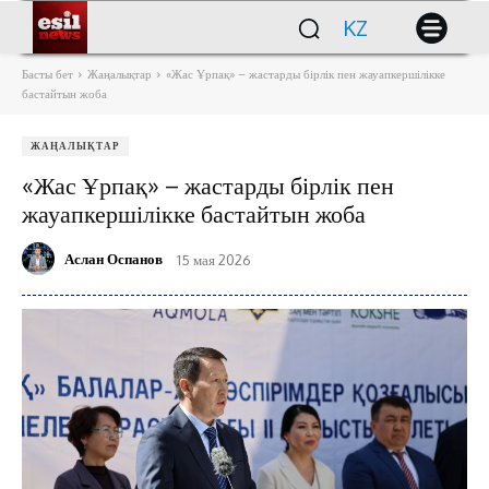
KZ
Басты бет
Жаңалықтар
«Жас Ұрпақ» – жастарды бірлік пен жауапкершілікке
бастайтын жоба
ЖАҢАЛЫҚТАР
«Жас Ұрпақ» – жастарды бірлік пен
жауапкершілікке бастайтын жоба
Аслан Оспанов
15 мая 2026