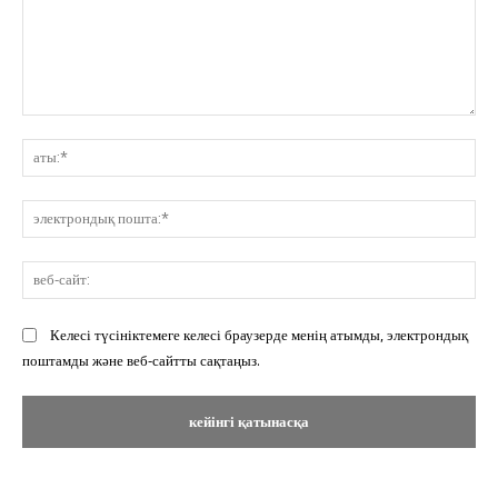
Пікір:
ат
эл
по
ве
сай
Келесі түсініктемеге келесі браузерде менің атымды, электрондық
поштамды және веб-сайтты сақтаңыз.