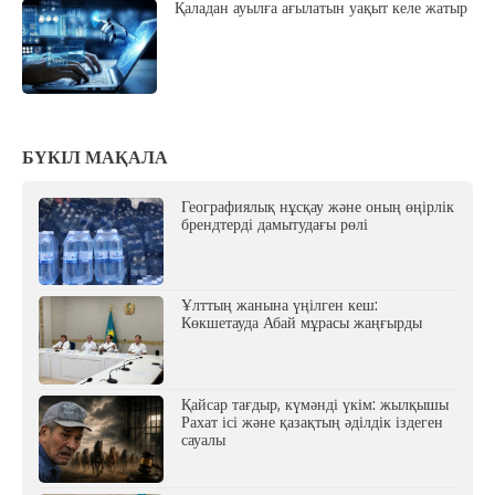
Қаладан ауылға ағылатын уақыт келе жатыр
БҮКІЛ МАҚАЛА
Географиялық нұсқау және оның өңірлік
брендтерді дамытудағы рөлі
Ұлттың жанына үңілген кеш:
Көкшетауда Абай мұрасы жаңғырды
Қайсар тағдыр, күмәнді үкім: жылқышы
Рахат ісі және қазақтың әділдік іздеген
сауалы