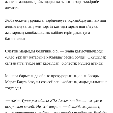
және командалық ойындарға қатысып, өзара тәжірибе
алмасты.
Жоба өскелең ұрпақты тәрбиелеуге, құқықбұзушылықтың
алдын алуға, заң мен тәртіп қағидаттарын нығайтуға,
жастардың көшбасшылық қабілеттерін дамытуға
бағытталған.
Слеттің маңызды бөлігінің бірі — жаңа қатысушыларды
«Жас Ұрпақ» қатарына қабылдау рәсімі болды. Оқушылар
салтанатты түрде ант қабылдап, бірлестік мүшесі атанды.
Іс-шара барысында облыс прокурорының орынбасары
Марат Бақтыбекұлы сөз сөйлеп, жобаның маңыздылығына
тоқталды.
— «Жас Ұрпақ» жобасы 2024 жылдан бастап жүзеге
асырылып келеді. Негізгі мақсат — білімді, жауапты,
заңға құрметпен қарайтын жастарды тәрбиелеу. Бүгінде