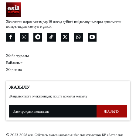
Жекелеген жарияланымдар 18 жасқа дейінгі пайдаланушыларға арналмаған
ақпараттарды қамтуы мүмкін.
Жоба туралы
Байланыс
Жарнама
ЖАЗЫЛУ
Жаңалықтарға электрондық пошта арқылы жазылу.
ЖАЗЫЛУ
© 2023-2026 жж. Сайттағы материалдардың барлық құқықтары ҚР «Авторлық