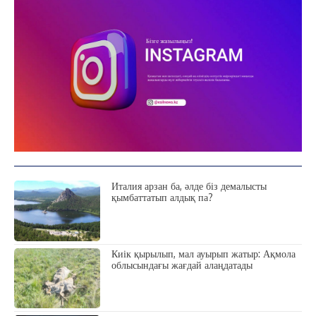
Италия арзан ба, әлде біз демалысты
қымбаттатып алдық па?
Киік қырылып, мал ауырып жатыр: Ақмола
облысындағы жағдай алаңдатады