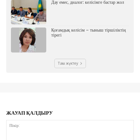
Дау емес, диалог: келісімге бастар жол
Қоғамдық келісім – тыныш тіршіліктің
тірегі
Тағы жүктеу
ЖАУАП ҚАЛДЫРУ