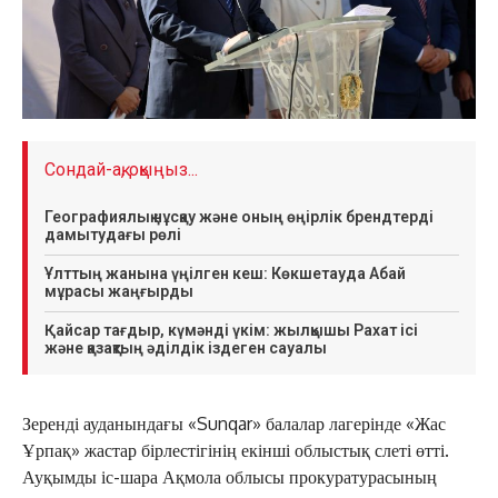
Сондай-ақ, оқыңыз...
Географиялық нұсқау және оның өңірлік брендтерді
дамытудағы рөлі
Ұлттың жанына үңілген кеш: Көкшетауда Абай
мұрасы жаңғырды
Қайсар тағдыр, күмәнді үкім: жылқышы Рахат ісі
және қазақтың әділдік іздеген сауалы
Зеренді ауданындағы «Sunqar» балалар лагерінде «Жас
Ұрпақ» жастар бірлестігінің екінші облыстық слеті өтті.
Ауқымды іс-шара Ақмола облысы прокуратурасының