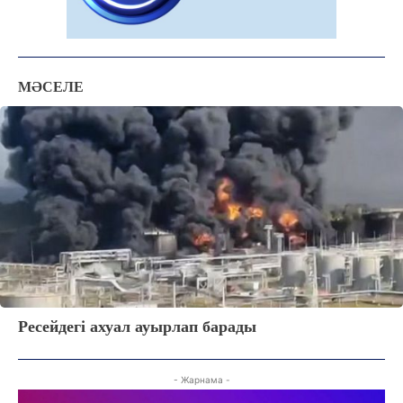
ЗЕРТТЕУ
СҰХБАТ
АРНАЙЫ ЖОБА
МӘСЕЛЕ
ӘЛЕУМЕТ
ҚҰҚЫҚ
ШЕЖІРЕ
ТЫЛСЫМ
ФОТО ДӘЙЕК
C
18.7
Kokshetau
Жоба туралы
Байланыс
Жарнама
Ресейдегі ахуал ауырлап барады
- Жарнама -