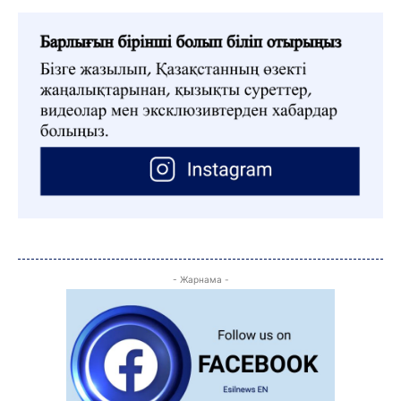
- Жарнама -
ЖАҢАЛЫҚТАР
ОҚИҒА
КӨЗҚАРАС