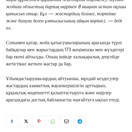
жобаға облыстың барлық өңірінен 8 мыңнан астам оқушы
қатысып отыр. Бұл — жастардың білімге, тәртіпке
және дамуға деген ұмтылысының айқын көрінісі, — деді
ол.
Сонымен қатар, жоба қатысушыларының арасында түрлі
байқаулар мен жарыстардың 173 жеңімпазы мен жүлдегері
бар екені айтылды. Оның ішінде халықаралық деңгейде
жетістікке жеткен жастар да бар.
Ұйымдастырушылардың айтуынша, мұндай кездесулер
жастардың азаматтық жауапкершілігін арттырып,
құқықтық мәдениетті қалыптастыруға және өңірлер
арасындағы достық байланысты нығайтуға ықпал етеді.