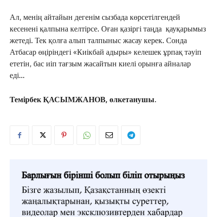
Ал, менің айтайын дегенім сызбада көрсетілгендей
кесенені қалпына келтірсе. Оған қазіргі таңда қауқарымыз
жетеді. Тек қолға алып талпыныс жасау керек. Сонда
Атбасар өңіріндегі «Киікбай адыры» келешек ұрпақ тәуіп
ететін, бас иіп тағзым жасайтын киелі орынға айналар
еді…
Темірбек ҚАСЫМЖАНОВ, өлкетанушы.
ЖАҢАЛЫҚТАР
ОҚИҒА
КӨЗҚАРАС
ЗЕРТТЕУ
СҰХБАТ