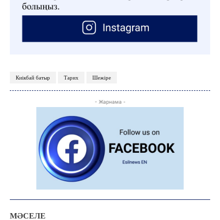
АРНАЙЫ ЖОБА
ӘЛЕУМЕТ
ҚҰҚЫҚ
ШЕЖІРЕ
ТЫЛСЫМ
Киікбай батыр
Тарих
Шежіре
ФОТО ДӘЙЕК
- Жарнама -
C
18.3
Kokshetau
Жоба туралы
Байланыс
Жарнама
МӘСЕЛЕ