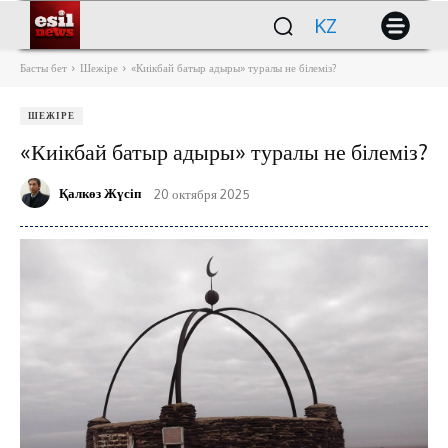
KZ
Басты бет
Шежіре
«Киікбай батыр адыры» туралы не білеміз?
ШЕЖІРЕ
«Киікбай батыр адыры» туралы не білеміз?
Қалкөз Жүсіп
20 октября 2025