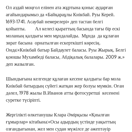
Ол аздай моңғол елінен ата жұртына қоныс аударған
ағайындарымыз да «Байқараұлы Киікбай. Руы Керей.
1693-1741. Асаубай немерелері» деп тастан белгі
қойыпты. Ал келесі қыраттың басында тағы бір ескі
моланың қалдығы мен мұндалайды. Мұнда да құлаған
зират басына орнатылған ескерткішті көресің.
Онда:«Киікбай батыр Байдаулет баласы. Руы Жырық. Белгі
қоюшы Мухамбеді баласы, Абдіқалық балалары. 2009 ж.»
деп жазылған.
Шындығына келгенде құлаған кесене қалдығы бар мола
Киікбай батырдың сүйегі жатқан жер болуы мүмкін. Оған
дәлел, 1978 жылы В.Иванов атты фотосуретші кесенені
суретке түсіріпті.
Жергілікті өлкетанушы Клара Әмірқызы «Қиылған
ғұмырлар» кітабына:«Осы адырдың үстінде уақыттың
озғандығынан, жел мен судан мүжілсе де әжептәуір