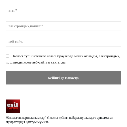
Пікір:
ат
эл
по
ве
сай
Келесі түсініктемеге келесі браузерде менің атымды, электрондық
поштамды және веб-сайтты сақтаңыз.
Жекелеген жарияланымдар 18 жасқа дейінгі пайдаланушыларға арналмаған
ақпараттарды қамтуы мүмкін.