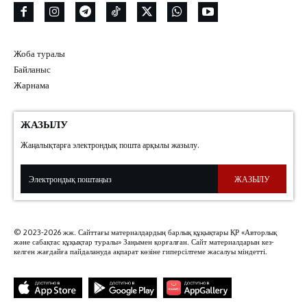
Жоба туралы
Байланыс
Жарнама
ЖАЗЫЛУ
Жаңалықтарға электрондық пошта арқылы жазылу.
ЖАЗЫЛУ
© 2023-2026 жж. Сайттағы материалдардың барлық құқықтары ҚР «Авторлық
және сабақтас құқықтар туралы» Заңымен қорғалған. Сайт материалдарын кез-
келген жағдайға пайдалануда ақпарат көзіне гиперсілтеме жасалуы міндетті.