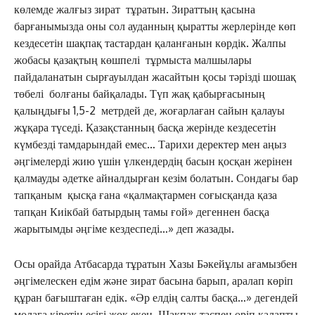
көлемде жалғыз зират тұратын. Зираттың қасына
барғанымызда оны сол ауданның қыратты жерлерінде көп
кездесетін шақпақ тастардан қаланғанын көрдік. Жалпы
жобасы қазақтың көшпелі тұрмыста малшылары
пайдаланатын сырғауылдан жасайтын қосы тәрізді шошақ
төбелі болғаны байқалады. Түп жақ қабырғасының
қалыңдығы 1,5-2 метрдей де, жоғарлаған сайын қалауы
жұқара түседі. Қазақстанның басқа жерінде кездесетін
күмбезді тамдарындай емес… Тарихи деректер мен аңыз
әңгімелерді жию үшін үлкендердің басын қосқан жерінен
қалмауды әдетке айналдырған кезім болатын. Сондағы бар
тапқаным қысқа ғана «қалмақтармен соғысқанда қаза
тапқан Киікбай батырдың тамы ғой» дегеннен басқа
жарытымды әңгіме кездеспеді…» деп жазады.
Осы орайда Атбасарда тұратын Хазы Бәкейұлы ағамызбен
әңгімелескен едім және зират басына барып, аралап көріп
құран бағыштаған едік. «Әр елдің салты басқа…» дегендей
молаға кіретін есігі жоқ екен. Шақпақ таспен өріп қалапты.