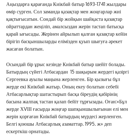
Аңыздарға қарағанда Киікбай батыр 1693-1741 жылдары
өмір сүрген. Сол заманда қазақтар мен жоңғарлар жиі
қақтығысатын. Сондай бір жойқын шайқаста қазақтар
ойраттардан жеңіліп, амалсыздан жерін тастап батысқа
қарай ығысады. Жерінен айрылып қалған қазақтар кейін
бірігіп басқыншыларды елімізден қуып шығуға әрекет
жасаған болатын.
Осындай бір ұрыс кезінде Киікбай батыр шейіт болады.
Батырдың сүйегі Атбасардан 15 шақырым жердегі қазіргі
Сергеевка ауылы маңына жерленген. Бір қызығы бұл
жерде екі Киікбай жатыр. Оның екеу болатын себебі
Атбасарлықтар шатастырып басқа біреудің қабірінің
басына жалпақ тастан қалап бейіт тұрғызады. Оған:«Бұл
жерде ХVІІІ ғасырда жоңғар шапқыншылығынан елі мен
жерін қорғаған Киікбай батырдың мүрдесі жерленген.
Белгі қоюшы Атбасарлық азаматтар. 1995. ж» деп
ескерткіш орнатады.