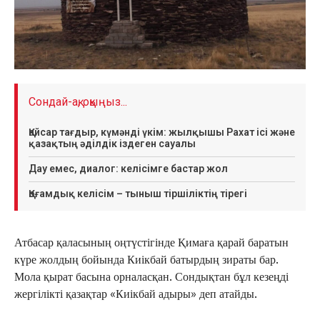
Сондай-ақ, оқыңыз...
Қайсар тағдыр, күмәнді үкім: жылқышы Рахат ісі және
қазақтың әділдік іздеген сауалы
Дау емес, диалог: келісімге бастар жол
Қоғамдық келісім – тыныш тіршіліктің тірегі
Атбасар қаласының оңтүстігінде Қимаға қарай баратын
күре жолдың бойында Киікбай батырдың зираты бар.
Мола қырат басына орналасқан. Сондықтан бұл кезеңді
жергілікті қазақтар «Киікбай адыры» деп атайды.