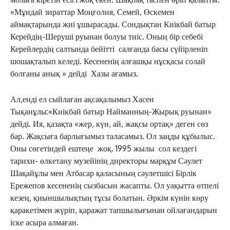
«Мұндай зираттар Моңғолия, Семей, Өскемен
аймақтарында жиі ұшырасады. Сондықтан Киікбай батыр
Керейдің-Шеруші руынан болуы тиіс. Оның бір себебі
Керейлердің салтында бейітті салғанда басы сүйірленіп
шошақталып келеді. Кесененің алғашқы нұсқасы солай
болғаны анық » дейді Хазы ағамыз.
Ал,енді ел сыйлаған ақсақалымыз Хасен
Тықанұлы:«Киікбай батыр Найманның-Жырық руынан»
дейді. Ия, қазақта «жер, күн, ай, жақсы ортақ» деген сөз
бар. Жақсыға барлығымыз таласамыз. Ол заңды құбылыс.
Оны сөгетіндей ештеңе жоқ. 1995 жылы сол кездегі
тарихи- өлкетану музейінің директоры марқұм Сәулет
Шақайұлы мен Атбасар қаласының сәулетшісі Бірлік
Ережепов кесененің сызбасын жасапты. Ол уақытта өтпелі
кезең, қиыншылықтың тұсы болатын. Әркім күнін көру
қаракетімен жүріп, қаражат тапшылығынан ойлағандарын
іске асыра алмаған.