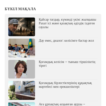
БҮКІЛ МАҚАЛА
Қайсар тағдыр, күмәнді үкім: жылқышы
Рахат ісі және қазақтың әділдік іздеген
сауалы
Дау емес, диалог: келісімге бастар жол
Қоғамдық келісім – тыныш тіршіліктің
тірегі
Қоғамдық бірлестіктерінің құқықтық
мәртебесі мен ерекшеліктері
Аға ұрпақтың асқынған ауруы –