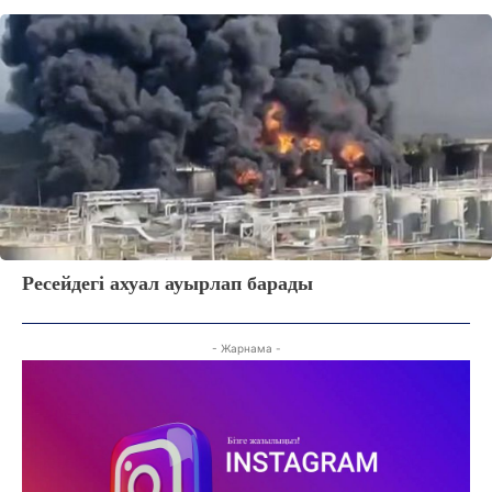
Ресейдегі ахуал ауырлап барады
- Жарнама -