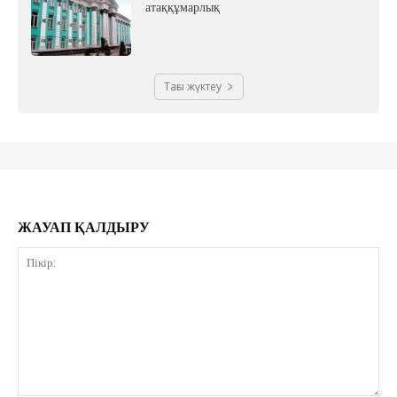
атаққұмарлық
Тағы жүктеу
ЖАУАП ҚАЛДЫРУ