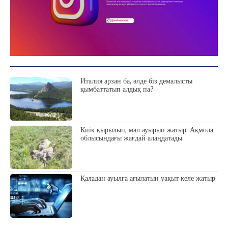
Италия арзан ба, әлде біз демалысты
қымбаттатып алдық па?
Киік қырылып, мал ауырып жатыр: Ақмола
облысындағы жағдай алаңдатады
Қаладан ауылға ағылатын уақыт келе жатыр