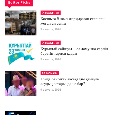
Editor Picks
Жаңалықтар
Қосшыға 5 жыл: жарқыраған есеп пен
жоғалған сенім
9 августа, 2026
Жаңалықтар
Құрылтай сайлауы – ел дамуына серпін
беретін тарихи қадам
9 августа, 2026
Сөз салмағы
Тойда сөйлеген ақсақалды қамауға
алудың астарында не бар?
9 августа, 2026