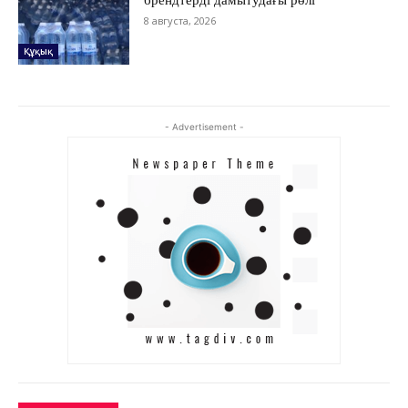
ЗЕРТТЕУ
8 августа, 2026
СҰХБАТ
Құқық
АРНАЙЫ ЖОБА
ӘЛЕУМЕТ
ҚҰҚЫҚ
- Advertisement -
ШЕЖІРЕ
ТЫЛСЫМ
ФОТО ДӘЙЕК
C
26.4
Kokshetau
Жоба туралы
Байланыс
Жарнама