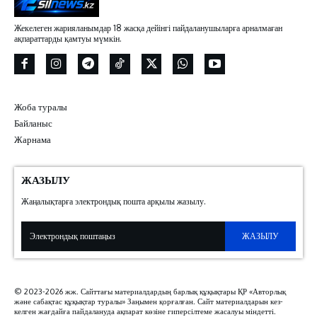
Жекелеген жарияланымдар 18 жасқа дейінгі пайдаланушыларға арналмаған
ақпараттарды қамтуы мүмкін.
Жоба туралы
Байланыс
Жарнама
ЖАЗЫЛУ
Жаңалықтарға электрондық пошта арқылы жазылу.
ЖАЗЫЛУ
© 2023-2026 жж. Сайттағы материалдардың барлық құқықтары ҚР «Авторлық
және сабақтас құқықтар туралы» Заңымен қорғалған. Сайт материалдарын кез-
келген жағдайға пайдалануда ақпарат көзіне гиперсілтеме жасалуы міндетті.