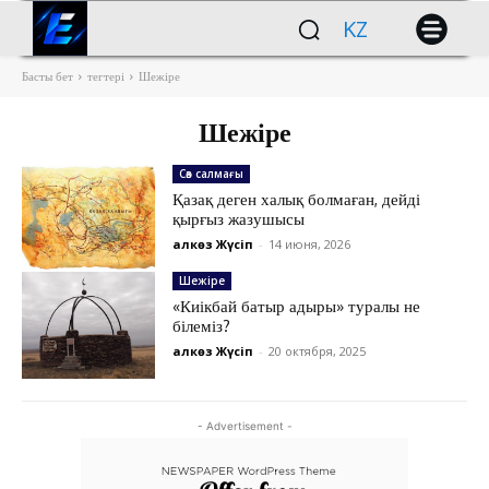
KZ
Басты бет
тегтері
Шежіре
Шежіре
Сөз салмағы
Қазақ деген халық болмаған, дейді
қырғыз жазушысы
Қалкөз Жүсіп
-
14 июня, 2026
Шежіре
«Киікбай батыр адыры» туралы не
білеміз?
Қалкөз Жүсіп
-
20 октября, 2025
- Advertisement -