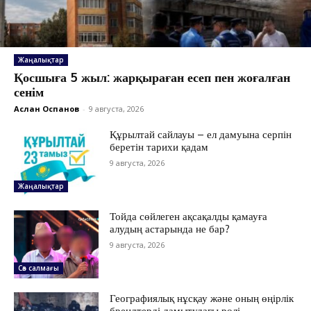
Жаңалықтар
Қосшыға 5 жыл: жарқыраған есеп пен жоғалған
сенім
Аслан Оспанов
-
9 августа, 2026
Құрылтай сайлауы – ел дамуына серпін
беретін тарихи қадам
9 августа, 2026
Жаңалықтар
Тойда сөйлеген ақсақалды қамауға
алудың астарында не бар?
9 августа, 2026
ЖАҢАЛЫҚТАР
Сөз салмағы
ОҚИҒА
КӨЗҚАРАС
Географиялық нұсқау және оның өңірлік
брендтерді дамытудағы рөлі