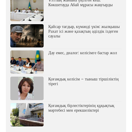
Көкшетауда Абай мұрасы жаңғырды
Қайсар тағдыр, күмәнді үкім: жылқышы
Рахат ісі және қазақтың әділдік іздеген
сауалы
Дау емес, диалог: келісімге бастар жол
Қоғамдық келісім – тыныш тіршіліктің
тірегі
Қоғамдық бірлестіктерінің құқықтық
мәртебесі мен ерекшеліктері