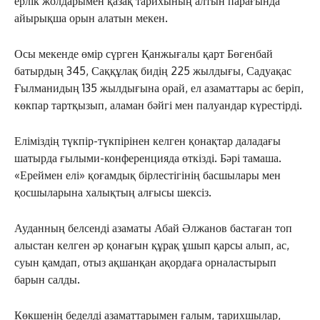
ерлік жолдарымен қазақ тарихының алтын парағында
айырықша орын алатын мекен.
Осы мекенде өмір сүрген Қанжығалы қарт Бөгенбай
батырдың 345, Саққұлақ бидің 225 жылдығы, Садуақас
Ғылманидың 135 жылдығына орай, ел азаматтары ас беріп,
көкпар тартқызып, аламан бәйгі мен палуандар күрестірді.
Еліміздің түкпір-түкпірінен келген қонақтар даладағы
шатырда ғылыми-конференцияда өткізді. Бәрі тамаша.
«Ереймен елі» қоғамдық бірлестігінің басшылары мен
қосшыларына халықтың алғысы шексіз.
Ауданның белсенді азаматы Абай Әлжанов бастаған топ
алыстан келген әр қонағын құрақ ұшып қарсы алып, ас,
суын қамдап, отыз ақшанқан ақордаға орналастырып
барын салды.
Көкшенің беделді азаматтарымен ғалым, тарихшылар,