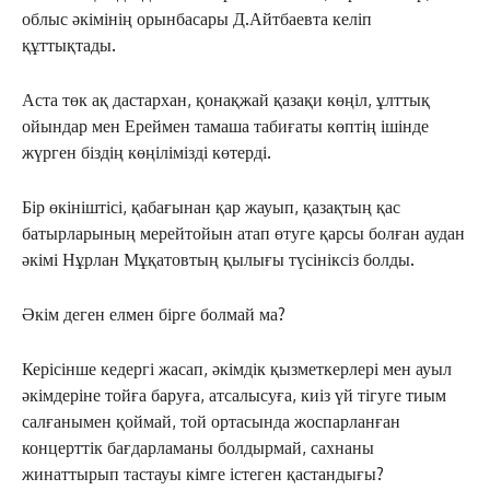
облыс әкімінің орынбасары Д.Айтбаевта келіп
құттықтады.
Аста төк ақ дастархан, қонақжай қазақи көңіл, ұлттық
ойындар мен Ереймен тамаша табиғаты көптің ішінде
жүрген біздің көңілімізді көтерді.
Бір өкініштісі, қабағынан қар жауып, қазақтың қас
батырларының мерейтойын атап өтуге қарсы болған аудан
әкімі Нұрлан Мұқатовтың қылығы түсініксіз болды.
Әкім деген елмен бірге болмай ма?
Керісінше кедергі жасап, әкімдік қызметкерлері мен ауыл
әкімдеріне тойға баруға, атсалысуға, киіз үй тігуге тиым
салғанымен қоймай, той ортасында жоспарланған
концерттік бағдарламаны болдырмай, сахнаны
жинаттырып тастауы кімге істеген қастандығы?