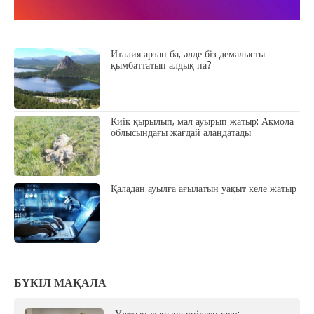
Италия арзан ба, әлде біз демалысты
қымбаттатып алдық па?
Киік қырылып, мал ауырып жатыр: Ақмола
облысындағы жағдай алаңдатады
Қаладан ауылға ағылатын уақыт келе жатыр
БҮКІЛ МАҚАЛА
Ұлттың жанына үңілген кеш: