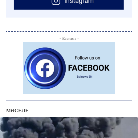
ЖАҢАЛЫҚТАР
ОҚИҒА
КӨЗҚАРАС
- Жарнама -
ЗЕРТТЕУ
СҰХБАТ
АРНАЙЫ ЖОБА
ӘЛЕУМЕТ
ҚҰҚЫҚ
ШЕЖІРЕ
ТЫЛСЫМ
ФОТО ДӘЙЕК
МӘСЕЛЕ
C
16.8
Kokshetau