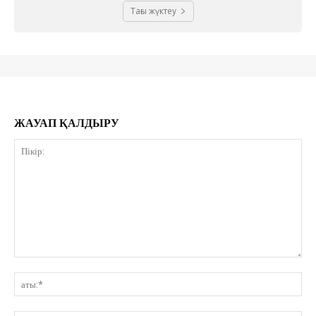
Тағы жүктеу
ЖАУАП ҚАЛДЫРУ
Пікір:
ат