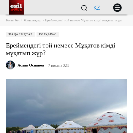
KZ
Басты бет
Жаңалықтар
Ереймендегі той немесе Мұқатов кімді мұқатып жүр?
ЖАҢАЛЫҚТАР
КӨЗҚАРАС
Ереймендегі той немесе Мұқатов кімді
мұқатып жүр?
Аслан Оспанов
7 июля 2025