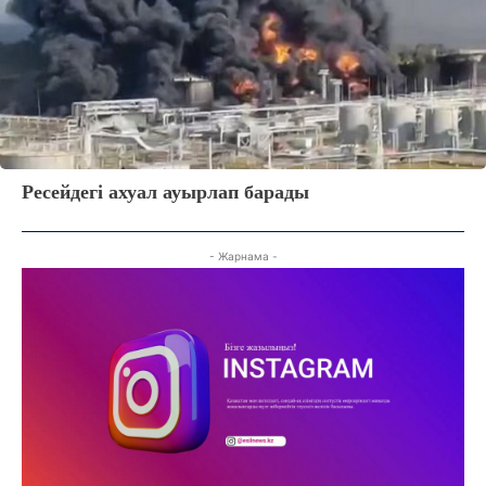
Жоба туралы
Байланыс
Жарнама
Ресейдегі ахуал ауырлап барады
- Жарнама -