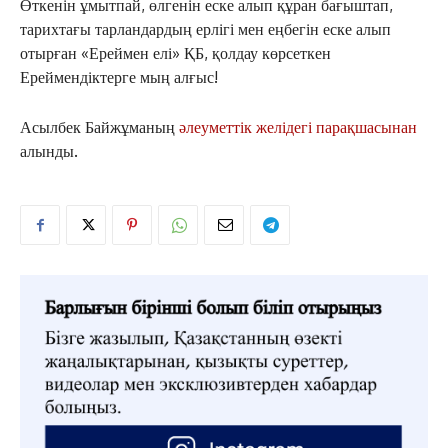
Өткенін ұмытпай, өлгенін еске алып құран бағыштап,
тарихтағы тарландардың ерлігі мен еңбегін еске алып
отырған «Ереймен елі» ҚБ, қолдау көрсеткен
Ереймендіктерге мың алғыс!
Асылбек Байжұманың
әлеуметтік желідегі парақшасынан
алынды.