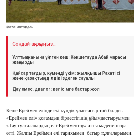
Фото: автордан
Сондай-ақ, оқыңыз...
Ұлттың жанына үңілген кеш: Көкшетауда Абай мұрасы
жаңғырды
Қайсар тағдыр, күмәнді үкім: жылқышы Рахат ісі
және қазақтың әділдік іздеген сауалы
Дау емес, диалог: келісімге бастар жол
Кеше Ереймен елінде екі күндік ұлан-асыр той болды.
«Ереймен елі» қоғамдық бірлестігінің ұйымдастыруымен
«Тау тұлғалалардың елі-Ерейментау» атты мәдени шара
өтті. Жалпы Ереймен елі тарихымен, батыр тұлғаларымен,