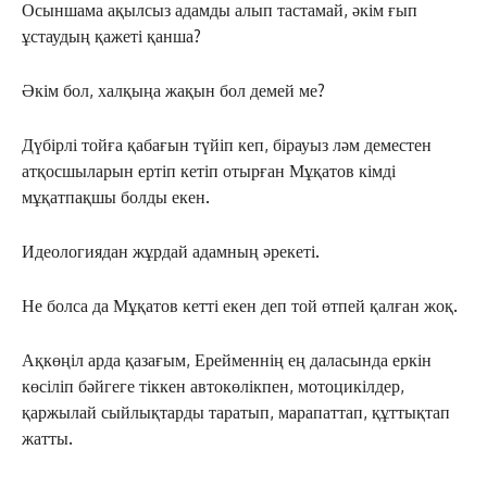
Осыншама ақылсыз адамды алып тастамай, әкім ғып
ұстаудың қажеті қанша?
Әкім бол, халқыңа жақын бол демей ме?
Дүбірлі тойға қабағын түйіп кеп, бірауыз ләм деместен
атқосшыларын ертіп кетіп отырған Мұқатов кімді
мұқатпақшы болды екен.
Идеологиядан жұрдай адамның әрекеті.
Не болса да Мұқатов кетті екен деп той өтпей қалған жоқ.
Ақкөңіл арда қазағым, Ерейменнің ең даласында еркін
көсіліп бәйгеге тіккен автокөлікпен, мотоцикілдер,
қаржылай сыйлықтарды таратып, марапаттап, құттықтап
жатты.