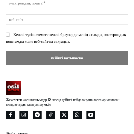
эл
по
ве
сай
Келесі түсініктемеге келесі браузерде менің атымды, электрондық
поштамды және веб-сайтты сақтаңыз.
Жекелеген жарияланымдар 18 жасқа дейінгі пайдаланушыларға арналмаған
ақпараттарды қамтуы мүмкін.
Жоба туралы