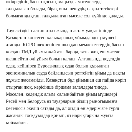
өкілредінің басын қосып, маңызды мәселелерді
талқылаған болады, бірақ оны шешудің нақты тетіктері
болмағандықтан, талқыланған мәселе сол күйінде қалады.
Тәуелсіздігін алған отыз жылдан астам уақыт ішінде
Қазақстан көптеген халықаралық ұйымдардың мүшесі
атанды. КСРО шекпенінен шыққан мемлекеттердің басын
қосқан ТМД ұйымы жәй аты бар да, заты жоқ еш мәселе
шешпейтін өлі ұйым болып қалды. Алғашында кедендік
одақ, кейінірек Еуроазиялық одақ болып құрылған
экономикалық сауда байланысын реттейтін ұйым да нақты
жұмыс жасамайды. Қазақстан бұл ұйымнан еш пайда көріп
отырған жоқ, керісінше біршама залалдары тиюде.
Мәселен, кедендік алым салынбайтын ұйым мүшелері
Ресей мен Белорусь өз тауарларын біздің рыногымызға
бөгеліссіз әкеліп сатады да, ал біздің өнімдерімізге түрлі
жасанды тосқауылдар қойып, өз нарықтарына жуыта
қоймайды.