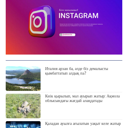
Италия арзан ба, әлде біз демалысты
қымбаттатып алдық па?
Киік қырылып, мал ауырып жатыр: Ақмола
облысындағы жағдай алаңдатады
Қаладан ауылға ағылатын уақыт келе жатыр