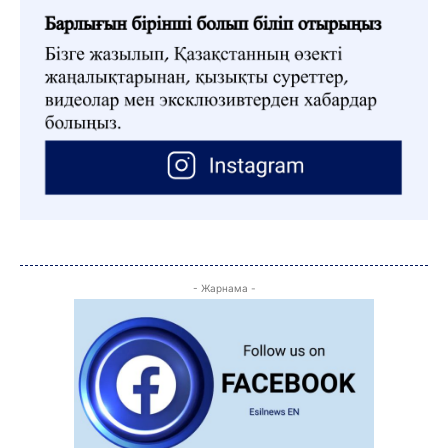
ЗЕРТТЕУ
СҰХБАТ
АРНАЙЫ ЖОБА
ӘЛЕУМЕТ
ҚҰҚЫҚ
ШЕЖІРЕ
ТЫЛСЫМ
ФОТО ДӘЙЕК
C
32
Kokshetau
- Жарнама -
Жоба туралы
Байланыс
Жарнама