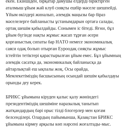
екен. Екіншіден, бірқатар дамушы елдерді біріктірген
аталмыш ұйым жәй клуб сияқты ешбір мәселе шешпейді.
Ұйым өкілдері жиналып, әлемдік маңызы бар біраз
мәселелерге байланысты ұстанымдарын ортаға салады,
ортақ шешім қабылдайды. Сонымен іс бітеді. Яғни, бұл
ұйым бүгінде нақты жұмыс жасап тұрған әсери
қорғаныстық сипаты бар НАТО немесе экономикалық
саяси одақ болып отырған Еуроодақ сияқты жұмыс
істейтін тетіктері қарастырылған ұйым емес. Бұл ұйымның
әлемдік сасатқа да, экономикалық байланысқа да
айтарлықтай еш ықпалы жоқ. Осы орайда,
Мемлекетіміздің басшысының осындай шешім қабылдауы
орынды деу керек.
БРИКС ұйымына кіруден қалыс қалу жөніндегі
президентіміздің шешіміне наразылық танытып
жатқандардың бәрі орыс тілді блогерлер мен қоғам
белсенділері. Олардың пайымынша, Қазақстан БРИКС
ұйымына кірмеу арқылы көп нәрсені жоғалтады-мыс.