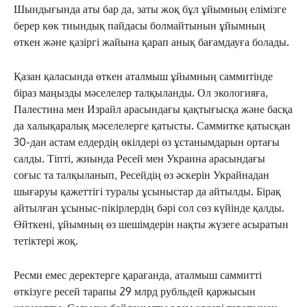
Шындығында аты бар да, заты жоқ бұл ұйымның елімізге
берер көк тиындық пайдасы болмайтынын ұйымның
өткен және қазіргі жайына қарап анық бағамдауға болады.
Қазан қаласында өткен аталмыш ұйымның саммитінде
біраз маңызды мәселелер талқыланды. Ол экологияға,
Палестина мен Израйл арасындағы қақтығысқа және басқа
да халықаралық мәселелерге қатысты. Саммитке қатысқан
30-дан астам елдердің өкілдері өз ұстанымдарын ортағы
салды. Тіпті, жиында Ресей мен Украина арасындағы
соғыс та талқыланып, Ресейдің өз әскерін Украйнадан
шығаруы қажеттігі туралы ұсыныстар да айтылды. Бірақ
айтылған ұсыныс-пікірлердің бәрі сол сөз күйінде қалды.
Өйткені, ұйымның өз шешімдерін нақты жүзеге асыратын
тетіктері жоқ.
Ресми емес деректерге қарағанда, аталмыш саммитті
өткізуге ресей тарапы 29 млрд рубльдей қаржысын