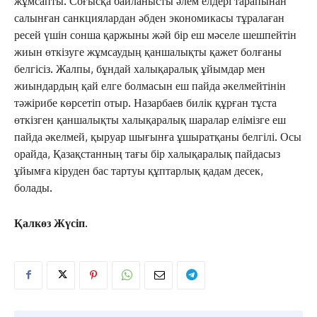
жұмсапты. Соғысқа байланысты әлем елдері тарапынан
салынған санкциялардан әбден экономикасы тұралаған
ресей үшін сонша қаржыны жәй бір еш мәселе шешпейтін
жиын өткізуге жұмсаудың қаншалықты қажет болғаны
белгісіз. Жалпы, бұндай халықаралық ұйымдар мен
жиындардың қай елге болмасын еш пайда әкелмейтінін
тәжірибе көрсетіп отыр. Назарбаев билік құрған тұста
өткізген қаншалықты халықаралық шаралар елімізге еш
пайда әкелмей, қыруар шығынға ұшыратқаны белгілі. Осы
орайда, Қазақстанның тағы бір халықаралық пайдасыз
ұйымға кіруден бас тартуы құптарлық қадам десек,
болады.
Қалкөз Жүсіп.
ЖАҢАЛЫҚТАР
ОҚИҒА
КӨЗҚАРАС