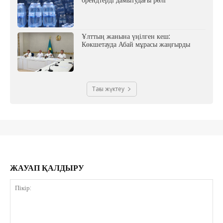
Ұлттың жанына үңілген кеш:
Көкшетауда Абай мұрасы жаңғырды
Тағы жүктеу
ЖАУАП ҚАЛДЫРУ