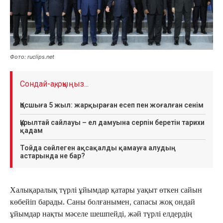
Фото: ruclips.net
Сондай-ақ, оқыңыз...
Қосшыға 5 жыл: жарқыраған есеп пен жоғалған сенім
Құрылтай сайлауы – ел дамуына серпін беретін тарихи
қадам
Тойда сөйлеген ақсақалды қамауға алудың
астарында не бар?
Халықаралық түрлі ұйымдар қатары уақыт өткен сайын
көбейіп барады. Саны болғанымен, сапасы жоқ ондай
ұйымдар нақты мәселе шешпейді, жәй түрлі елдердің