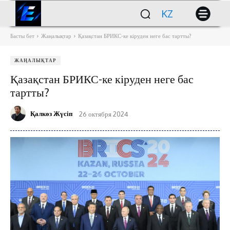
KZ
Басты бет
Жаңалықтар
Қазақстан БРИКС-ке кіруден неге бас тартты?
ЖАҢАЛЫҚТАР
Қазақстан БРИКС-ке кіруден неге бас
тартты?
Қалкөз Жүсіп
26 октября 2024