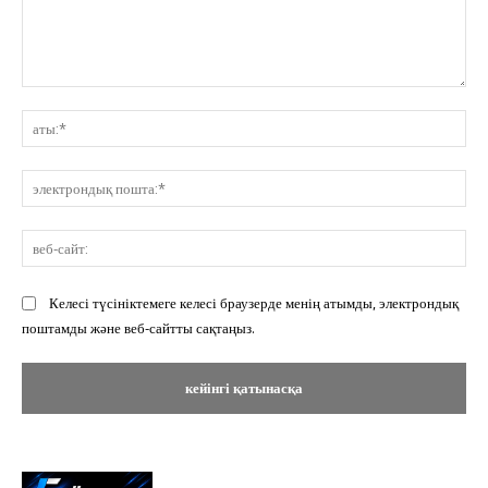
Пікір:
ат
эл
по
ве
сай
Келесі түсініктемеге келесі браузерде менің атымды, электрондық
поштамды және веб-сайтты сақтаңыз.