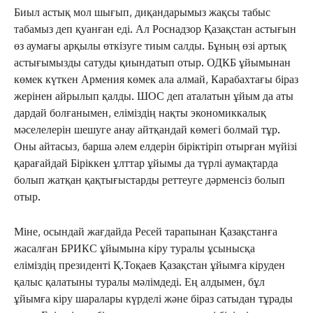
Биыл астық мол шығып, диқандарымыз жақсы табыс
табамыз деп қуанған еді. Ал Роснадзор Қазақстан астығын
өз аумағы арқылы өткізуге тиым салды. Бұның өзі артық
астығымызды сатуды қиындатып отыр. ОДКБ ұйымынан
көмек күткен Армения көмек ала алмай, Карабахтағы біраз
жерінен айрылып қалды. ШОС деп аталатын ұйым да аты
дардай болғанымен, еліміздің нақты экономиккалық
мәселелерін шешуге анау айтқандай көмегі болмай тұр.
Оны айтасыз, барша әлем елдерін біріктіріп отырған мүйізі
қарағайдай Біріккен ұлттар ұйымы да түрлі аумақтарда
болып жатқан қақтығыстарды реттеуге дәрменсіз болып
отыр.
Міне, осындай жағдайда Ресей тарапынан Қазақстанға
жасалған БРИКС ұйымына кіру туралы ұсынысқа
еліміздің президенті Қ.Тоқаев Қазақстан ұйымға кіруден
қалыс қалатыны туралы мәлімдеді. Ең алдымен, бұл
ұйымға кіру шаралары күрделі және біраз сатыдан тұрады