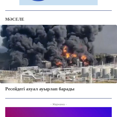
МӘСЕЛЕ
Ресейдегі ахуал ауырлап барады
- Жарнама -