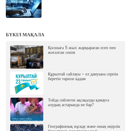
БҮКІЛ МАҚАЛА
Қосшыға 5 жыл: жарқыраған есеп пен
жоғалған сенім
Құрылтай сайлауы – ел дамуына серпін
беретін тарихи қадам
Тойда сөйлеген ақсақалды қамауға
алудың астарында не бар?
Географиялық нұсқау және оның өңірлік
брендтерді дамытудағы рөлі