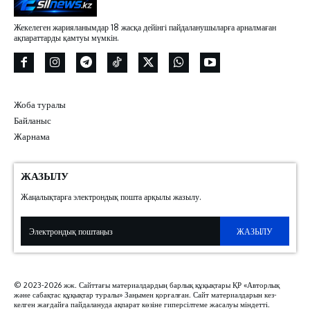
Жекелеген жарияланымдар 18 жасқа дейінгі пайдаланушыларға арналмаған
ақпараттарды қамтуы мүмкін.
Жоба туралы
Байланыс
Жарнама
ЖАЗЫЛУ
Жаңалықтарға электрондық пошта арқылы жазылу.
ЖАЗЫЛУ
© 2023-2026 жж. Сайттағы материалдардың барлық құқықтары ҚР «Авторлық
және сабақтас құқықтар туралы» Заңымен қорғалған. Сайт материалдарын кез-
келген жағдайға пайдалануда ақпарат көзіне гиперсілтеме жасалуы міндетті.