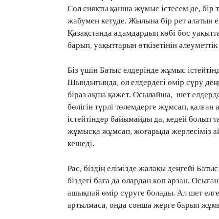
Сол сияқты қанша жұмыс істесем де, бір
жабумен кетуде. Жылына бір рет алатын 
Қазақстанда адамдардың көбі бос уақытт
барып, уақыттарын өткізетінін әлеуметті
Біз үшін Батыс елдерінде жұмыс істейтін
Шындығында, ол елдердегі өмір сүру деңг
біраз ақша қажет. Осылайша, шет елдер
бөлігін түрлі төлемдерге жұмсап, қалған
істейтіндер байымайды да, кедей болып 
жұмысқа жұмсап, жоғарыда жерлесіміз айт
кешеді.
Рас, біздің елімізде жалақы деңгейі Баты
біздегі баға да олардан көп арзан. Осыға
ашықпай өмір сүруге болады. Ал шет елг
артылмаса, онда сонша жерге барып жұмы