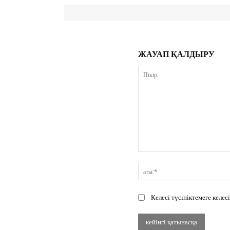
ЖАУАП ҚАЛДЫРУ
Пікір:
Келесі түсініктемеге келе