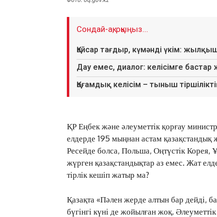
Фото: oq.gov.kz
Сондай-ақ, оқыңыз...
Қайсар тағдыр, күмәнді үкім: жылқы
Дау емес, диалог: келісімге бастар
Қоғамдық келісім – тыныш тіршіліктің
ҚР Еңбек және әлеуметтік қорғау министр
елдерде 195 мыңнан астам қазақстандық ж
Ресейде болса, Польша, Оңтүстік Корея, 
жүрген қазақстандықтар аз емес. Жат елд
тірлік кешіп жатыр ма?
Қазақта «Пәлен жерде алтын бар дейді, б
бүгінгі күні де жойылған жоқ. Әлеуметтік