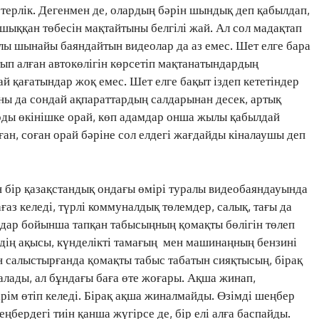
терлік. Дегенмен де, олардың бәрін шындық деп қабылдап,
 шыққан төбесін мақтайтыны белгілі жай. Ал сол мадақтап
лы шынайы баяндайтын видеолар да аз емес. Шет елге бара
тып алған автокөлігін көрсетіп мақтанатындардың
дай қағатындар жоқ емес. Шет елге бақыт іздеп кететіндер
ны да сондай ақпараттардың салдарынан десек, артық
рды өкінішке орай, көп адамдар онша жылы қабылдай
ан, соған орай бәріне сол елдегі жағдайды кіналаушы деп
 бір қазақстандық ондағы өмірі туралы видеобаяндауында
аз келеді, түрлі коммуналдық төлемдер, салық, тағы да
аздар бойынша тапқан табысыңның қомақты бөлігін төлеп
рдің ақысы, күнделікті тамағың мен машинаңның бензині
н салыстырғанда қомақты табыс табатын сияқтысың, бірақ
алады, ал бұндағы баға өте жоғары. Ақша жинап,
рім өтіп келеді. Бірақ ақша жиналмайды. Өзімді шеңбер
ңбердегі тиін қанша жүгірсе де, бір елі алға баспайды.