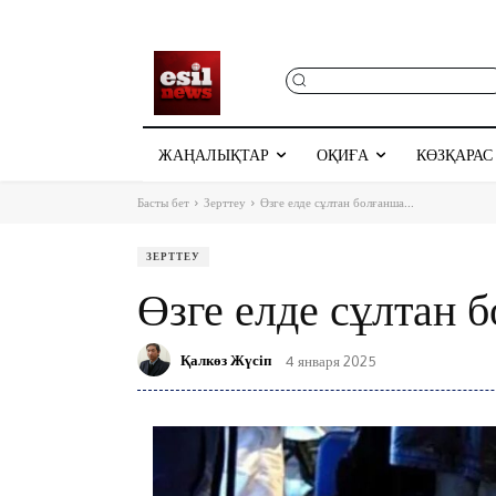
ЖАҢАЛЫҚТАР
ОҚИҒА
КӨЗҚАРАС
Басты бет
Зерттеу
Өзге елде сұлтан болғанша...
ЗЕРТТЕУ
Өзге елде сұлтан 
Қалкөз Жүсіп
4 января 2025