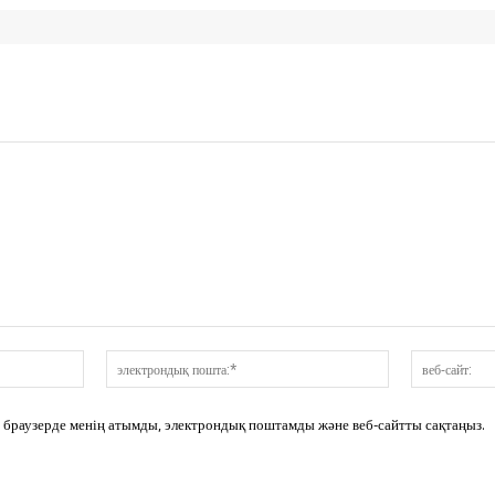
аты:*
электрондық
пошта:*
сі браузерде менің атымды, электрондық поштамды және веб-сайтты сақтаңыз.