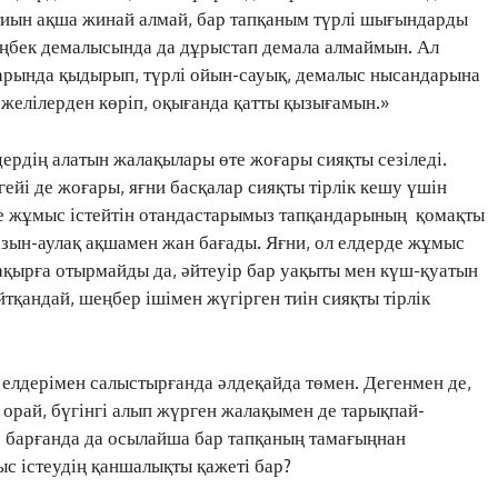
 тиын ақша жинай алмай, бар тапқаным түрлі шығындарды
еңбек демалысында да дұрыстап демала алмаймын. Ал
ЖАҢАЛЫҚТАР
арында қыдырып, түрлі ойын-сауық, демалыс нысандарына
ОҚИҒА
к желілерден көріп, оқығанда қатты қызығамын.»
КӨЗҚАРАС
ЗЕРТТЕУ
дердің алатын жалақылары өте жоғары сияқты сезіледі.
СҰХБАТ
ейі де жоғары, яғни басқалар сияқты тірлік кешу үшін
де жұмыс істейтін отандастарымыз тапқандарының қомақты
АРНАЙЫ ЖОБА
 азын-аулақ ақшамен жан бағады. Яғни, ол елдерде жұмыс
ӘЛЕУМЕТ
тақырға отырмайды да, әйтеуір бар уақыты мен күш-қуатын
ҚҰҚЫҚ
қандай, шеңбер ішімен жүгірген тиін сияқты тірлік
ШЕЖІРЕ
ТЫЛСЫМ
ФОТО ДӘЙЕК
с елдерімен салыстырғанда әлдеқайда төмен. Дегенмен де,
н орай, бүгінгі алып жүрген жалақымен де тарықпай-
е барғанда да осылайша бар тапқаның тамағыңнан
с істеудің қаншалықты қажеті бар?
C
20.9
Kokshetau