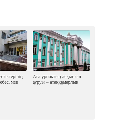
стіктерінің
Аға ұрпақтың асқынған
ебесі мен
ауруы – атаққұмарлық