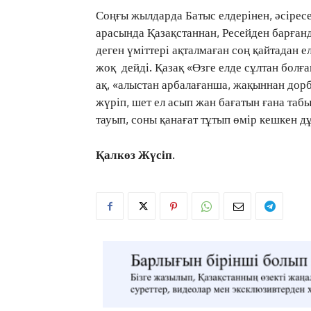
Соңғы жылдарда Батыс елдерінен, әсірес
арасында Қазақстаннан, Ресейден барған
деген үміттері ақталмаған соң қайтадан 
жоқ дейді. Қазақ «Өзге елде сұлтан болға
ақ, «алыстан арбалағанша, жақыннан дор
жүріп, шет ел асып жан бағатын ғана табы
тауып, соны қанағат тұтып өмір кешкен д
Қалкөз Жүсіп.