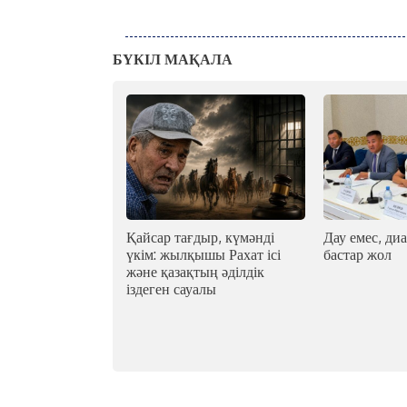
БҮКІЛ МАҚАЛА
Қайсар тағдыр, күмәнді
Дау емес, диа
үкім: жылқышы Рахат ісі
бастар жол
және қазақтың әділдік
іздеген сауалы