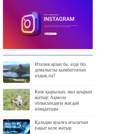
Италия арзан ба, әлде біз
демалысты қымбаттатып
алдық па?
Киік қырылып, мал ауырып
жатыр: Ақмола
облысындағы жағдай
алаңдатады
Қаладан ауылға ағылатын
уақыт келе жатыр