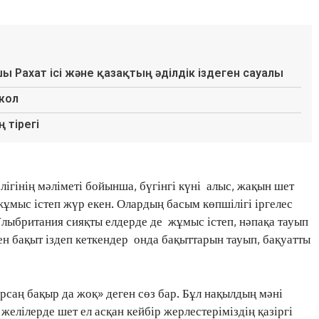
шы Рахат ісі және қазақтың әділдік іздеген сауалы
 жол
 тірегі
лігінің мәліметі бойынша, бүгінгі күні алыс, жақын шет
ұмыс істеп жүр екен. Олардың басым көпшілігі іргелес
Ұлыбритания сияқты елдерде де жұмыс істеп, нәпақа тауып
ен бақыт іздеп кеткендер онда бақыттарын тауып, бақуатты
арсаң бақыр да жоқ» деген сөз бар. Бұл нақылдың мәні
 желілерде шет ел асқан кейбір жерлестеріміздің қазіргі