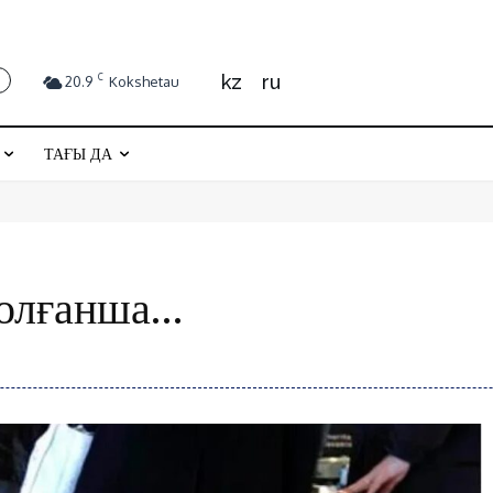
kz
ru
C
20.9
Kokshetau
ТАҒЫ ДА
болғанша…