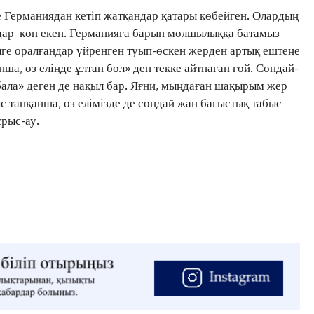
Жоба туралы
Байланыс
Жарнама
е Германиядан кетіп жатқандар қатары көбейген. Олардың
дар көп екен. Германияға барып молшылыққа батамыз
елге оралғандар үйренген туып-өскен жерден артық ештеңе
нша, өз еліңде ұлтан бол» деп текке айтпаған ғой. Сондай-
бала» деген де нақыл бар. Яғни, мыңдаған шақырым жер
с тапқанша, өз елімізде де сондай жан бағыстық табыс
ұрыс-ау.