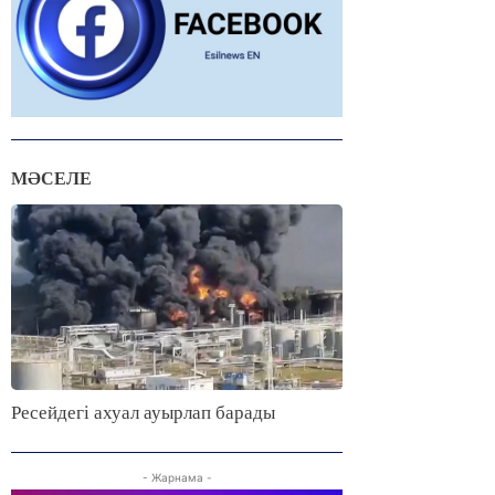
МӘСЕЛЕ
Ресейдегі ахуал ауырлап барады
- Жарнама -