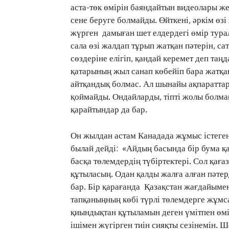
аста-төк өмірін баяндайтын видеолары же
сене беруге болмайды. Өйткені, әркім өзі
жүрген дамыған шет елдердегі өмір тура
сала өзі жалдап тұрып жатқан пәтерін, са
сөздеріне елігіп, қандай керемет деп таң
қатарының жыл санап көбейіп бара жатқа
айтқандық болмас. Ал шынайы ақпаратта
қоймайды. Ондайларды, тіпті жолы болмағ
қарайтындар да бар.
Он жылдан астам Канадада жұмыс істеген
былай дейді: «Айдың басында бір бума қағ
басқа төлемдердің түбіртектері. Сол қағ
құтыласың. Одан қалды жалға алған пәте
бар. Бір қарағанда Қазақстан жағдайыме
тапқаныңның көбі түрлі төлемдерге жұмс
қиындықтан құтыламын деген үмітпен өмі
ішімен жүгірген тиін сияқты сезінемін. Ше