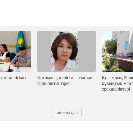
лог: келісімге
Қоғамдық келісім – тыныш
Қоғамдық бірле
тіршіліктің тірегі
құқықтық мәрт
ерекшеліктері
Тағы жүктеу