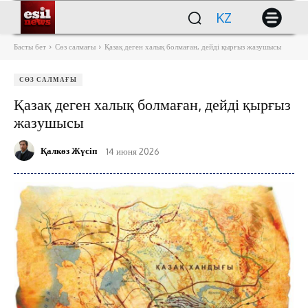
KZ
Басты бет
Сөз салмағы
Қазақ деген халық болмаған, дейді қырғыз жазушысы
СӨЗ САЛМАҒЫ
Қазақ деген халық болмаған, дейді қырғыз
жазушысы
Қалкөз Жүсіп
14 июня 2026