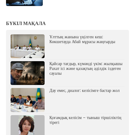
БҮКІЛ МАҚАЛА
Ұлттың жанына үңілген кеш:
Көкшетауда Абай мұрасы жаңғырды
Қайсар тағдыр, күмәнді үкім: жылқышы
Рахат ісі және қазақтың әділдік іздеген
сауалы
Дау емес, диалог: келісімге бастар жол
Қоғамдық келісім – тыныш тіршіліктің
тірегі