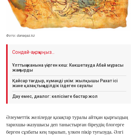
Фото: danaqaz.kz
Сондай-ақ, оқыңыз...
Ұлттың жанына үңілген кеш: Көкшетауда Абай мұрасы
жаңғырды
Қайсар тағдыр, күмәнді үкім: жылқышы Рахат ісі
және қазақтың әділдік іздеген сауалы
Дау емес, диалог: келісімге бастар жол
Әлеуметтік желілерде қазақтар туралы айтқан қырғыздың
тарихшы-жазушысы деп таныстырған біреудің блогерге
берген сұхбаты кең таралып, үлкен пікір туғызуда. Әлгі