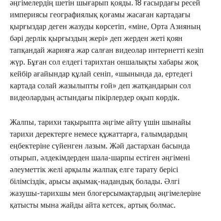
әңгімелердің шетін шығарып қояды. 18 ғасырдағы ресей
империясы географиялық қоғамы жасаған картадағы
қырғыздар деген жазуды көрсетіп, «міне, Орта Азияның
бәрі дерлік қырғыздың жері» деп жерден жеті қоян
тапқандай жарияға жар салған видеолар интернетті кезіп
жүр. Бұған сол елдегі тарихтан оншалықты хабары жоқ
кейбір ағайындар құлай сеніп, «шынында да, ертедегі
картада солай жазылыпты ғой» деп жатқандарын сол
видеолардың астындағы пікірлердер оқып көрдік.
Жалпы, тарихи тақырыпта әңгіме айту үшін шынайы
тарихи деректерге немесе құжаттарға, ғалымдардың
еңбектеріне сүйенген лазым. Жәй дастархан басында
отырып, әлдекімдерден шала-шарпы естіген әңгімені
әлеуметтік желі арқылы жалпақ елге тарату берісі
білімсіздік, арысы ақымақ-надандық болады. Әлгі
жазушы-тарихшы мен блогерсымақтардың әңгімелеріне
қатысты мына жайды айта кетсек, артық болмас.