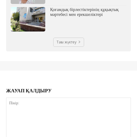
Қоғамдық бірлестіктерінің құқықтық
мәртебесі мен ерекшеліктері
Тағы жүктеу
ЖАУАП ҚАЛДЫРУ