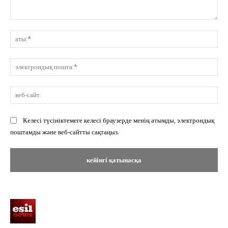
Пікір:
ат
эл
по
ве
сай
Келесі түсініктемеге келесі браузерде менің атымды, электрондық
поштамды және веб-сайтты сақтаңыз.