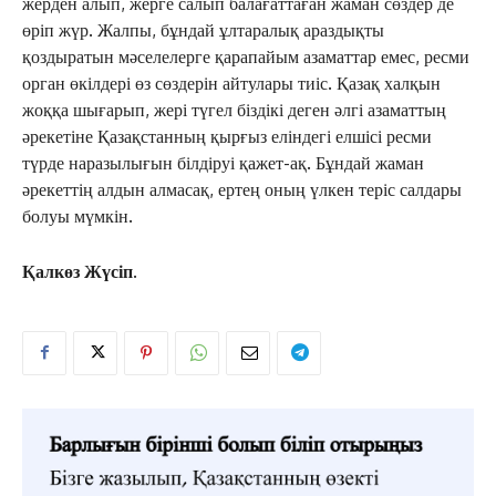
жерден алып, жерге салып балағаттаған жаман сөздер де
СҰХБАТ
өріп жүр. Жалпы, бұндай ұлтаралық араздықты
АРНАЙЫ ЖОБА
қоздыратын мәселелерге қарапайым азаматтар емес, ресми
ӘЛЕУМЕТ
орган өкілдері өз сөздерін айтулары тиіс. Қазақ халқын
жоққа шығарып, жері түгел біздікі деген әлгі азаматтың
ҚҰҚЫҚ
әрекетіне Қазақстанның қырғыз еліндегі елшісі ресми
ШЕЖІРЕ
түрде наразылығын білдіруі қажет-ақ. Бұндай жаман
ТЫЛСЫМ
әрекеттің алдын алмасақ, ертең оның үлкен теріс салдары
ФОТО ДӘЙЕК
болуы мүмкін.
Қалкөз Жүсіп.
C
19.7
Kokshetau
Жоба туралы
Байланыс
Жарнама