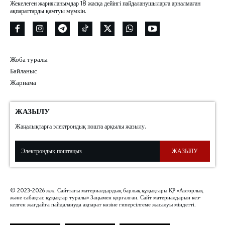
Жекелеген жарияланымдар 18 жасқа дейінгі пайдаланушыларға арналмаған
ақпараттарды қамтуы мүмкін.
Жоба туралы
Байланыс
Жарнама
ЖАЗЫЛУ
Жаңалықтарға электрондық пошта арқылы жазылу.
ЖАЗЫЛУ
© 2023-2026 жж. Сайттағы материалдардың барлық құқықтары ҚР «Авторлық
және сабақтас құқықтар туралы» Заңымен қорғалған. Сайт материалдарын кез-
келген жағдайға пайдалануда ақпарат көзіне гиперсілтеме жасалуы міндетті.