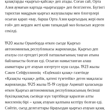
қазақтарды «қырғыз-қайсақ» деп атады. Соған сай, Орта
Азия аумағын картада «қырғыздар» деп белгілеген. Бүгінгі
тарихтан мақұрым қырғыз жазушылары мен блогерлері
осыған қарап «вау, барша Орта Азия қырғыздың жері екен
ғой» деп жерден жеті қоян тапқандай мәз болысып жүрген
секілді.
1920 жылы Орынборда өткен сьезде Қырғыз
автономиялық республикасы жарияланды. Қырғыз деп
аталуы сол ертедегі ресей патшалығының таңған атына
байланысты болған еді. Осыған намыстанған алаш
азаматтары ұлт атауын өзгертуге күш салды. 1923 жылы
Сәкен Сейфуллиннің «Еңбекшіл қазақ» газетінде
«Қазақты «қазақ» дейік, қатені түзетейік» деген мақаласы
жарияланды. 1925 жылы 15-19 сәуірде Ақмешіт қаласында
өткен Қырғыз автономиялық республикасының бесінші
бүкілқазақтық сьезінде күн тәртібінде қаралған алты
мәселенің бірі – қазақ атауын қалпына келтіру болған еді.
Сөйтіп, сьезд делегаттары бірауыздан қырғыз атауын қазақ