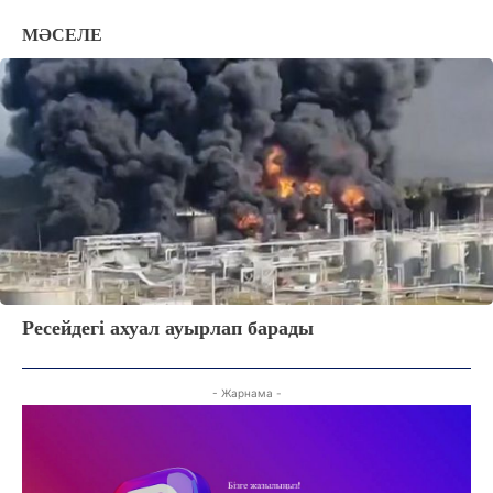
МӘСЕЛЕ
Ресейдегі ахуал ауырлап барады
- Жарнама -