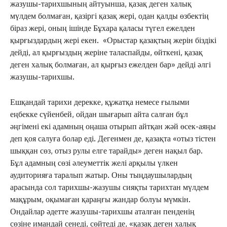
жазушы-тарихшының айтуынша, қазақ деген халық
мүлдем болмаған, қазіргі қазақ жері, одан қалды өзбектің
біраз жері, оның ішінде Бұхара қаласы түгел ежелден
қырғыздардың жері екен. «Орыстар қазақтың жерін біздікі
дейді, ал қырғыздың жеріне таласпайды, өйткені, қазақ
деген халық болмаған, ал қырғыз ежелден бар» дейді әлгі
жазушы-тарихшы.
Ешқандай тарихи дерекке, құжатқа немесе ғылыми
еңбекке сүйенбей, ойдан шығарып айта салған бұл
әңгімені екі адамның оңаша отырып айтқан жәй өсек-аяңы
деп қоя салуға болар еді. Дегенмен де, қазақта «отыз тістен
шыққан сөз, отыз рулы елге тарайды» деген нақыл бар.
Бұл адамның сөзі әлеуметтік желі арқылы үлкен
аудиторияға таралып жатыр. Оны тыңдаушылардың
арасында сол тарихшы-жазушы сияқты тарихтан мүлдем
мақұрым, оқымаған қараңғы жандар болуы мүмкін.
Ондайлар әдетте жазушы-тарихшы аталған пенденің
сөзіне имандай сенеді, сөйтеді де, «қазақ деген халық