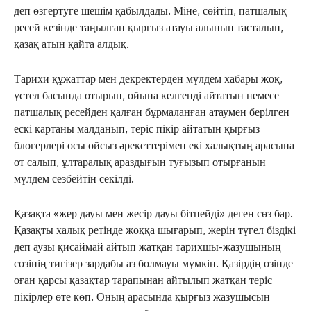
деп өзгертуге шешім қабылдады. Міне, сөйтіп, патшалық
ресей кезінде таңылған қырғыз атауы алынып тасталып,
қазақ атын қайта алдық.
Тарихи құжаттар мен декректерден мүлдем хабары жоқ,
үстел басында отырып, ойына келгенді айтатын немесе
патшалық ресейден қалған бұрмаланған атаумен берілген
ескі картаны малданып, теріс пікір айтатын қырғыз
блогерлері осы ойсыз әрекеттерімен екі халықтың арасына
от салып, ұлтаралық араздығын туғызып отырғанын
мүлдем сезбейтін секілді.
Қазақта «жер дауы мен жесір дауы бітпейді» деген сөз бар.
Қазақты халық ретінде жоққа шығарып, жерін түгел біздікі
ЖАҢАЛЫҚТАР
деп аузы қисаймай айтып жатқан тарихшы-жазушының
ОҚИҒА
сөзінің тигізер зардабы аз болмауы мүмкін. Қазірдің өзінде
оған қарсы қазақтар тарапынан айтылып жатқан теріс
КӨЗҚАРАС
пікірлер өте көп. Оның арасында қырғыз жазушысын
ЗЕРТТЕУ