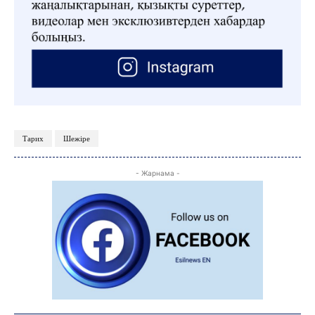
Тарих
Шежіре
- Жарнама -