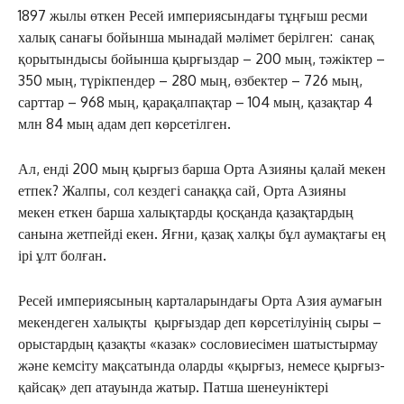
1897 жылы өткен Ресей империясындағы тұңғыш ресми
халық санағы бойынша мынадай мәлімет берілген: санақ
қоры­тын­дысы бойынша қырғыздар – 200 мың, тәжіктер –
350 мың, түрікпендер – 280 мың, өзбектер – 726 мың,
сарттар – 968 мың, қарақалпақтар – 104 мың, қазақтар 4
млн 84 мың адам деп көрсетілген.
Ал, енді 200 мың қырғыз барша Орта Азияны қалай мекен
етпек? Жалпы, сол кездегі санаққа сай, Орта Азияны
мекен еткен барша халықтарды қосқанда қазақтардың
санына жетпейді екен. Яғни, қазақ халқы бұл аумақтағы ең
ірі ұлт болған.
Ресей империясының карталарындағы Орта Азия аумағын
мекендеген халықты қырғыздар деп көрсетілуінің сыры –
орыстардың қазақты «казак» сословиесімен шатыстырмау
және кемсіту мақсатында оларды «қырғыз, немесе қырғыз-
қайсақ» деп атауында жатыр. Патша шенеуніктері