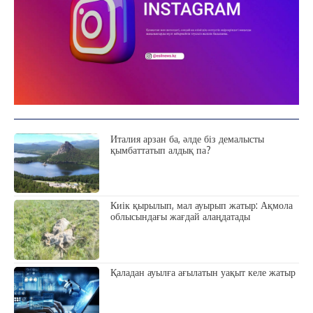
Италия арзан ба, әлде біз демалысты
қымбаттатып алдық па?
Киік қырылып, мал ауырып жатыр: Ақмола
облысындағы жағдай алаңдатады
Қаладан ауылға ағылатын уақыт келе жатыр