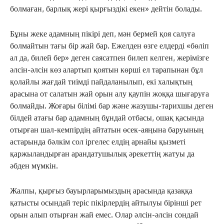
болмаған, барлық жері қырғыздікі екен» дейтін болады.
Бұны жеке адамның пікірі деп, мән бермей қоя салуға
болмайтын тағы бір жай бар. Ежелден өзге елдерді «бөліп
ал да, билей бер» деген саясатпен билеп келген, жерімізге
әлсін-әлсін көз алартып қоятын көрші ел тарапынан бұл
қолайлы жағдай тиімді пайдаланылып, екі халықтың
арасына от салатын жай орын алу қаупін жоққа шығаруға
болмайды. Жоғары білімі бар және жазушы-тарихшы деген
білдей атағы бар адамның бұндай отбасы, ошақ қасында
отырған шал-кемпірдің айтатын өсек-аяңына баруының
астарында бәлкім сол іргелес елдің арнайы қызметі
қаржыландырған арандатушылық әрекеттің жатуы да
әбден мүмкін.
Жалпы, қырғыз бауырларымыздың арасында қазаққа
қатысты осындай теріс пікірлердің айтылуы бірінші рет
орын алып отырған жай емес. Олар әлсін-әлсін сондай