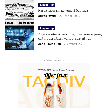
Жаңалықтар
Қағаз газеттің келешегі бар ма?
Қалкөз Жүсіп
-
20 ноября, 2025
Жаңалықтар
Ақмола облысында аудан әкімдіктерінің
сайттары айлап жаңартылмай тұр
Аслан Оспанов
-
2 октября, 2025
- Advertisement -