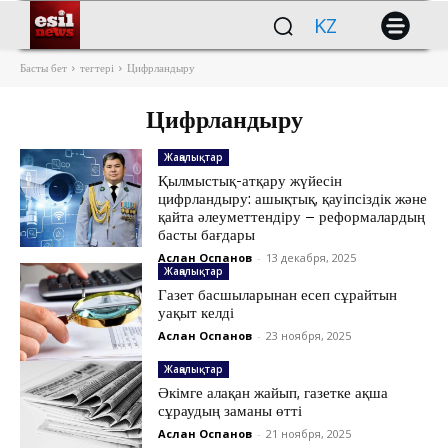
KZ
Басты бет
тегтері
Цифрландыру
Цифрландыру
Жаңалықтар
Қылмыстық-атқару жүйесін
цифрландыру: ашықтық, қауіпсіздік және
қайта әлеуметтендіру – реформалардың
басты бағдары
Аслан Оспанов
-
13 декабря, 2025
Жаңалықтар
Газет басшыларынан есеп сұрайтын
уақыт келді
Аслан Оспанов
-
23 ноября, 2025
Жаңалықтар
Әкімге алақан жайып, газетке ақша
сұраудың заманы өтті
Аслан Оспанов
-
21 ноября, 2025