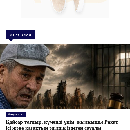
Must Read
Жаңалықтар
Қайсар тағдыр, күмәнді үкім: жылқышы Рахат
ісі және қазақтың әділдік іздеген сауалы