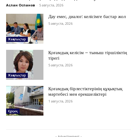
Аслан Оспанов
-
5 августа, 2026
Дау емес, диалог: келісімге бастар жол
ЖАҢАЛЫҚТАР
5 августа, 2026
ОҚИҒА
Жаңалықтар
КӨЗҚАРАС
ЗЕРТТЕУ
Қоғамдық келісім – тыныш тіршіліктің
СҰХБАТ
тірегі
5 августа, 2026
АРНАЙЫ ЖОБА
ӘЛЕУМЕТ
Жаңалықтар
ҚҰҚЫҚ
Қоғамдық бірлестіктерінің құқықтық
ШЕЖІРЕ
мәртебесі мен ерекшеліктері
ТЫЛСЫМ
1 августа, 2026
ФОТО ДӘЙЕК
Құқық
C
18.3
Kokshetau
- Advertisement -