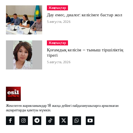
Жаңалықтар
Дау емес, диалог: келісімге бастар жол
5 августа, 2026
Жаңалықтар
Қоғамдық келісім – тыныш тіршіліктің
тірегі
5 августа, 2026
Жекелеген жарияланымдар 18 жасқа дейінгі пайдаланушыларға арналмаған
ақпараттарды қамтуы мүмкін.