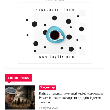
Жоба туралы
Байланыс
Жарнама
Editor Picks
Жаңалықтар
Қайсар тағдыр, күмәнді үкім: жылқышы
Рахат ісі және қазақтың әділдік іздеген
сауалы
5 августа, 2026