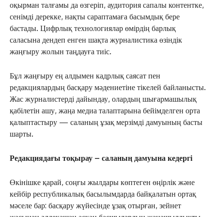
оқырман талғамы да өзгеріп, аудитория сапалы контентке,
сенімді дерекке, нақты сараптамаға басымдық бере
бастады. Цифрлық технологиялар өмірдің барлық
саласына дендеп енген шақта журналистика өзіндік
жаңғыру жолын таңдауға тиіс.
Бұл жаңғыру ең алдымен кадрлық саясат пен
редакциялардың басқару мәдениетіне тікелей байланысты.
Жас журналистерді дайындау, олардың шығармашылық
қабілетін ашу, жаңа медиа талаптарына бейімделген орта
қалыптастыру — саланың ұзақ мерзімді дамуының басты
шарты.
Редакциядағы тоқырау – саланың дамуына кедергі
Өкінішке қарай, соңғы жылдары көптеген өңірлік және
кейбір республикалық басылымдарда байқалатын ортақ
мәселе бар: басқару жүйесінде ұзақ отырған, зейнет
жасынан әлдеқашан асқан басшылардың жаңашылдықты