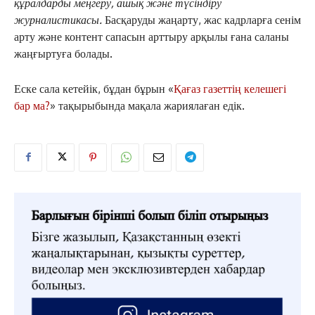
құралдарды меңгеру, ашық және түсіндіру
журналистикасы.
Басқаруды жаңарту, жас кадрларға сенім
арту және контент сапасын арттыру арқылы ғана саланы
жаңғыртуға болады.
Еске сала кетейік, бұдан бұрын «
Қағаз газеттің келешегі
бар ма?
» тақырыбында мақала жариялаған едік.