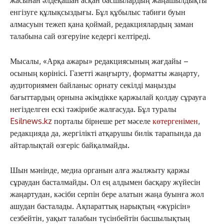
енгізуге құлықсыздығы. Бұл құбылыс табиғи буын
алмасуын тежеп қана қоймай, редакциялардың заман
талабына сай өзгеруіне кедергі келтіреді.
Мысалы, «Арқа ажары» редакциясының жағдайы –
осының көрінісі. Газетті жаңғырту, форматты жаңарту,
аудиториямен байланыс орнату секілді маңызды
бағыттардың орнына әкімдікке қаржылай қолдау сұрауға
негізделген ескі тәжірибе жалғасуда. Бұл туралы
Esilnews.kz
порталы бірнеше рет мәселе
көтергенімен
,
редакцияда да, жергілікті атқарушы билік тарапында да
айтарлықтай өзгеріс байқалмайды.
Шын мәнінде, медиа органын алға жылжыту қаржы
сұраудан басталмайды. Ол ең алдымен басқару жүйесін
жаңартудан, кәсіби серпін бере алатын жаңа буынға жол
ашудан басталады. Ақпараттық нарықтың «жүрісін»
сезбейтін, уақыт талабын түсінбейтін басшылықтың