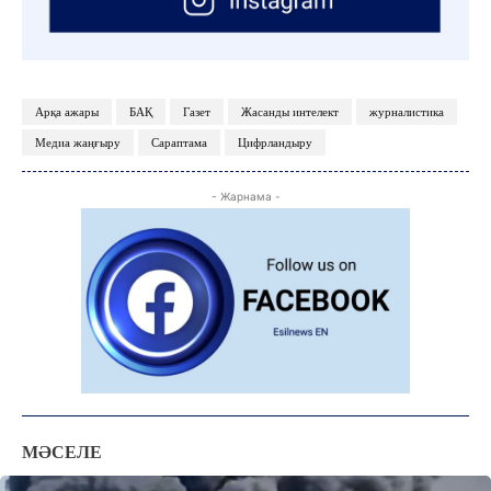
Арқа ажары
БАҚ
Газет
Жасанды интелект
журналистика
Медиа жаңғыру
Сараптама
Цифрландыру
- Жарнама -
МӘСЕЛЕ