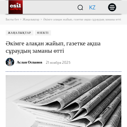
KZ
Басты бет
Жаңалықтар
Әкімге алақан жайып, газетке ақша сұраудың заманы өтті
ЖАҢАЛЫҚТАР
ӨЗЕКТІ
Әкімге алақан жайып, газетке ақша
сұраудың заманы өтті
Аслан Оспанов
21 ноября 2025