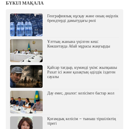
БҮКІЛ МАҚАЛА
Географиялық нұсқау және оның өңірлік
брендтерді дамытудағы рөлі
Ұлттың жанына үңілген кеш:
Көкшетауда Абай мұрасы жаңғырды
Қайсар тағдыр, күмәнді үкім: жылқышы
Рахат ісі және қазақтың әділдік іздеген
сауалы
Дау емес, диалог: келісімге бастар жол
Қоғамдық келісім – тыныш тіршіліктің
тірегі