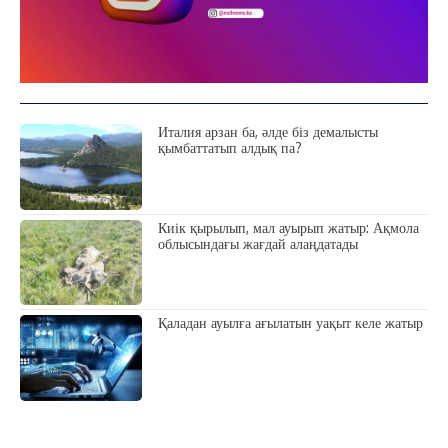
Италия арзан ба, әлде біз демалысты
қымбаттатып алдық па?
Киік қырылып, мал ауырып жатыр: Ақмола
облысындағы жағдай алаңдатады
Қаладан ауылға ағылатын уақыт келе жатыр