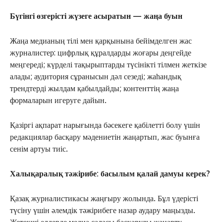
Бүгінгі өзгерісті жүзеге асыратын — жаңа буын
Жаңа медианың тілі мен қарқынына бейімделген жас
журналистер: цифрлық құралдарды жоғары деңгейде
меңгереді; күрделі тақырыптарды түсінікті тілмен жеткізе
алады; аудитория сұранысын дәл сезеді; жаһандық
трендтерді жылдам қабылдайды; контенттің жаңа
формаларын игеруге дайын.
Қазіргі ақпарат нарығында бәсекеге қабілетті болу үшін
редакциялар басқару мәдениетін жаңартып, жас буынға
сенім артуы тиіс.
Халықаралық тәжірибе: басылым қалай дамуы керек?
Қазақ журналистикасы жаңғыру жолында. Бұл үдерісті
түсіну үшін әлемдік тәжірибеге назар аудару маңызды.
Жетекші елдерде медиа саласы басқаруды жаңарту,