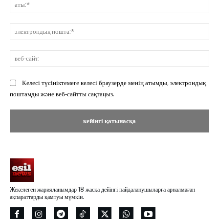
ат
эл
по
ве
сай
Келесі түсініктемеге келесі браузерде менің атымды, электрондық
поштамды және веб-сайтты сақтаңыз.
Жекелеген жарияланымдар 18 жасқа дейінгі пайдаланушыларға арналмаған
ақпараттарды қамтуы мүмкін.