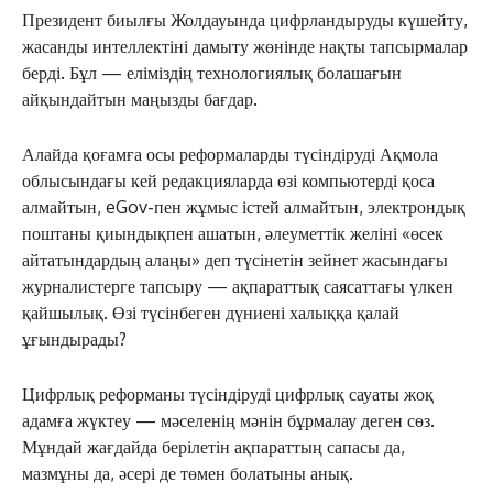
Президент биылғы Жолдауында цифрландыруды күшейту,
жасанды интеллектіні дамыту жөнінде нақты тапсырмалар
берді. Бұл — еліміздің технологиялық болашағын
айқындайтын маңызды бағдар.
Алайда қоғамға осы реформаларды түсіндіруді Ақмола
облысындағы кей редакцияларда өзі компьютерді қоса
алмайтын, eGov-пен жұмыс істей алмайтын, электрондық
поштаны қиындықпен ашатын, әлеуметтік желіні «өсек
айтатындардың алаңы» деп түсінетін зейнет жасындағы
журналистерге тапсыру — ақпараттық саясаттағы үлкен
қайшылық. Өзі түсінбеген дүниені халыққа қалай
ұғындырады?
Цифрлық реформаны түсіндіруді цифрлық сауаты жоқ
адамға жүктеу — мәселенің мәнін бұрмалау деген сөз.
Мұндай жағдайда берілетін ақпараттың сапасы да,
мазмұны да, әсері де төмен болатыны анық.