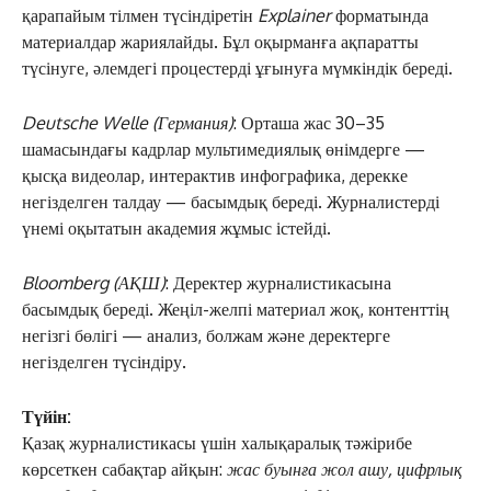
АРНАЙЫ ЖОБА
қарапайым тілмен түсіндіретін
Explainer
форматында
материалдар жариялайды. Бұл оқырманға ақпаратты
ӘЛЕУМЕТ
түсінуге, әлемдегі процестерді ұғынуға мүмкіндік береді.
ҚҰҚЫҚ
ШЕЖІРЕ
Deutsche Welle (Германия)
: Орташа жас 30–35
ТЫЛСЫМ
шамасындағы кадрлар мультимедиялық өнімдерге —
ФОТО ДӘЙЕК
қысқа видеолар, интерактив инфографика, дерекке
негізделген талдау — басымдық береді. Журналистерді
үнемі оқытатын академия жұмыс істейді.
C
23.6
Kokshetau
Жоба туралы
Байланыс
Жарнама
Bloomberg (АҚШ)
: Деректер журналистикасына
басымдық береді. Жеңіл-желпі материал жоқ, контенттің
негізгі бөлігі — анализ, болжам және деректерге
негізделген түсіндіру.
Түйін:
Қазақ журналистикасы үшін халықаралық тәжірибе
көрсеткен сабақтар айқын:
жас буынға жол ашу, цифрлық