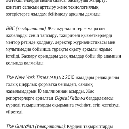
контент сапасын арттыру және технологиялық
өзгерістерге жылдам бейімделу арқылы дамиды.
BBC (Ұлыбритания)
: Жас журналистерге маңызды
жобаларды сеніп тапсыру, тәжірибелі қызметкерлерді
ментор ретінде қолдану, деректер журналистикасы мен
мультимедиа бойынша тұрақты оқыту арқылы жұмыс
істейді. Басқару орындары ұзақ жылдар бойы бір адамның
қолында қалмайды.
The New York Times (АҚШ)
: 2010 жылдары редакцияны
толық цифрлық форматқа бейімдеп, сандық
ЖАҢАЛЫҚТАР
жазылымдарын 10 миллионнан асырды. Жас
репортерлерге арналған
Digital Fellows
бағдарламасы
ОҚИҒА
күрделі тақырыптарды оқырманға түсінікті етіп жеткізуді
КӨЗҚАРАС
үйретеді.
ЗЕРТТЕУ
СҰХБАТ
The Guardian (Ұлыбритания)
: Күрделі тақырыптарды