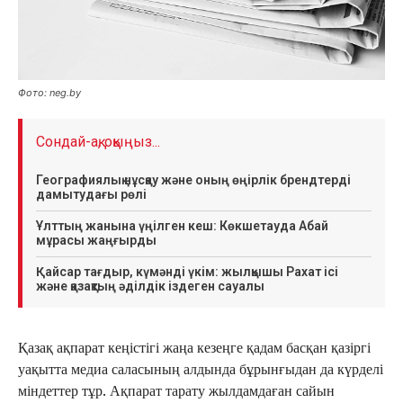
Фото: neg.by
Сондай-ақ, оқыңыз...
Географиялық нұсқау және оның өңірлік брендтерді
дамытудағы рөлі
Ұлттың жанына үңілген кеш: Көкшетауда Абай
мұрасы жаңғырды
Қайсар тағдыр, күмәнді үкім: жылқышы Рахат ісі
және қазақтың әділдік іздеген сауалы
Қазақ ақпарат кеңістігі жаңа кезеңге қадам басқан қазіргі
уақытта медиа саласының алдында бұрынғыдан да күрделі
міндеттер тұр. Ақпарат тарату жылдамдаған сайын