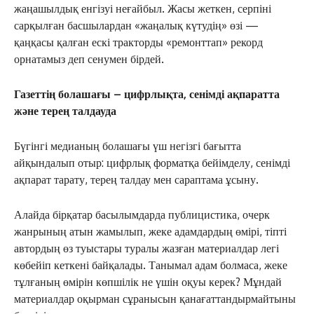
жаңашылдық енгізуі неғайбыл. Жасы жеткен, серпіні
сарқылған басшылардан «жаңалық күтудің» өзі —
қаңқасы қалған ескі тракторды «ремонттап» рекорд
орнатамыз деп сенумен бірдей.
Газеттің болашағы – цифрлықта, сенімді ақпаратта
және терең талдауда
Бүгінгі медианың болашағы үш негізгі бағытта
айқындалып отыр: цифрлық форматқа бейімделу, сенімді
ақпарат тарату, терең талдау мен сараптама ұсыну.
Алайда бірқатар басылымдарда публицистика, очерк
жанрының атын жамылып, жеке адамдардың өмірі, тіпті
автордың өз туыстары туралы жазған материалдар легі
көбейіп кеткені байқалады. Танымал адам болмаса, жеке
тұлғаның өмірін көпшілік не үшін оқуы керек? Мұндай
материалдар оқырман сұранысын қанағаттандырмайтыны