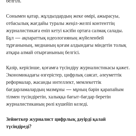
белгілі.
Сонымен қатар, жұлдыздардың жеке өмірі, ажырасуы,
отбасылық жағдайы туралы жеңіл-желпі контенттің
журналистикаға еніп кетуі кәсіби ортаға салмақ салады.
Бұл — ақпараттық идеологияның жүйеленбей
тұрғанының, медианың қоғам алдындағы міндетін толық
атқара алмай отырғанының белгісі.
Қазір, керісінше, қоғамға түсіндіру журналистикасы қажет.
Экономикадағы өзгерістер, цифрлық саясат, әлеуметтік
реформалар, жасанды интеллект, мемлекеттік
бағдарламалардың мазмұны — мұның бәрін қарапайым
тілмен түсіндіретін, халыққа бағыт-бағдар беретін
журналистиканың рөлі күшейіп келеді.
Зейнеткер журналист цифрлық дәуірді қалай
түсіндіреді?