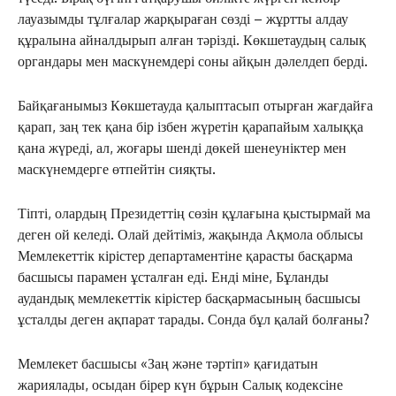
лауазымды тұлғалар жарқыраған сөзді – жұртты алдау
құралына айналдырып алған тәрізді. Көкшетаудың салық
органдары мен маскүнемдері соны айқын дәлелдеп берді.
Байқағанымыз Көкшетауда қалыптасып отырған жағдайға
қарап, заң тек қана бір ізбен жүретін қарапайым халыққа
қана жүреді, ал, жоғары шенді дөкей шенеуніктер мен
маскүнемдерге өтпейтін сияқты.
Тіпті, олардың Президеттің сөзін құлағына қыстырмай ма
деген ой келеді. Олай дейтіміз, жақында Ақмола облысы
Мемлекеттік кірістер департаментіне қарасты басқарма
басшысы парамен ұсталған еді. Енді міне, Бұланды
аудандық мемлекеттік кірістер басқармасының басшысы
ұсталды деген ақпарат тарады. Сонда бұл қалай болғаны?
Мемлекет басшысы «Заң және тәртіп» қағидатын
жариялады, осыдан бірер күн бұрын Салық кодексіне