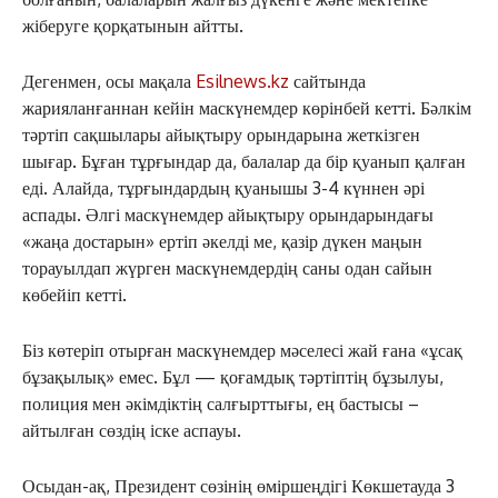
жіберуге қорқатынын айтты.
Дегенмен, осы мақала
Esilnews.kz
сайтында
жарияланғаннан кейін маскүнемдер көрінбей кетті. Бәлкім
тәртіп сақшылары айықтыру орындарына жеткізген
шығар. Бұған тұрғындар да, балалар да бір қуанып қалған
еді. Алайда, тұрғындардың қуанышы 3-4 күннен әрі
аспады. Әлгі маскүнемдер айықтыру орындарындағы
«жаңа достарын» ертіп әкелді ме, қазір дүкен маңын
торауылдап жүрген маскүнемдердің саны одан сайын
көбейіп кетті.
Біз көтеріп отырған маскүнемдер мәселесі жай ғана «ұсақ
бұзақылық» емес. Бұл — қоғамдық тәртіптің бұзылуы,
полиция мен әкімдіктің салғырттығы, ең бастысы –
айтылған сөздің іске аспауы.
Осыдан-ақ, Президент сөзінің өміршеңдігі Көкшетауда 3