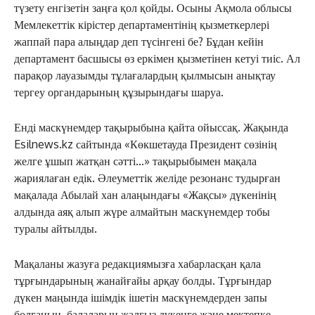
түзету енгізетін заңға қол қойды. Осыны Ақмола облысы
Мемлекеттік кірістер департаментінің қызметкерлері
жаппай пара алыңдар деп түсінгені бе? Бұдан кейін
департамент басшысы өз еркімен қызметінен кетуі тиіс. Ал
парақор лауазымды тұлағалардың қылмысын анықтау
тергеу органдарының құзырындағы шаруа.
Енді маскүнемдер тақырыбына қайта ойыссақ. Жақында
Esilnews.kz сайтында «Көкшетауда Президент сөзінің
желге ұшып жатқан сәтті…» тақырыбымен мақала
жариялаған едік. Әлеуметтік желіде резонанс тудырған
мақалада Абылай хан алаңындағы «Жақсы» дүкенінің
алдында аяқ алып жүре алмайтын маскүнемдер тобы
туралы айтылды.
Мақаланы жазуға редакциямызға хабарласқан қала
тұрғындарының жанайғайы арқау болды. Тұрғындар
дүкен маңында ішімдік ішетін маскүнемдерден запы
болғанын, балаларын жалғыз дүкенге және мектепке