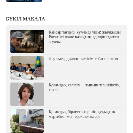
БҮКІЛ МАҚАЛА
Қайсар тағдыр, күмәнді үкім: жылқышы
Рахат ісі және қазақтың әділдік іздеген
сауалы
Дау емес, диалог: келісімге бастар жол
Қоғамдық келісім – тыныш тіршіліктің
тірегі
Қоғамдық бірлестіктерінің құқықтық
мәртебесі мен ерекшеліктері