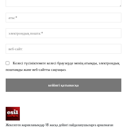
Пікір:
ат
эл
по
ве
сай
Келесі түсініктемеге келесі браузерде менің атымды, электрондық
поштамды және веб-сайтты сақтаңыз.
Жекелеген жарияланымдар 18 жасқа дейінгі пайдаланушыларға арналмаған