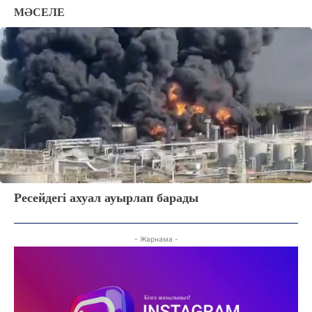
МӘСЕЛЕ
Ресейдегі ахуал ауырлап барады
- Жарнама -