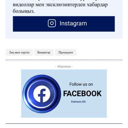
C
15.1
Kokshetau
Жоба туралы
Байланыс
Жарнама
Заң мен тәртіп
Көкшетау
Президент
- Жарнама -