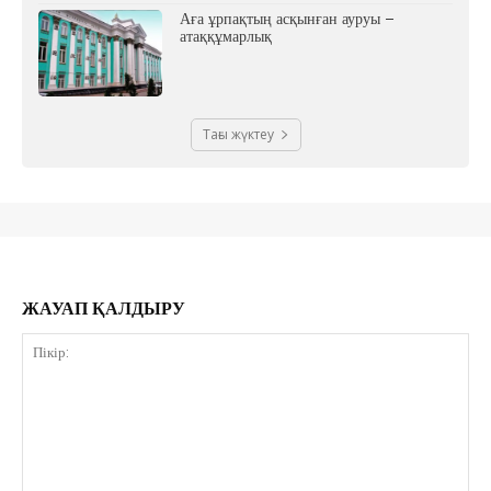
Аға ұрпақтың асқынған ауруы –
атаққұмарлық
Тағы жүктеу
ЖАУАП ҚАЛДЫРУ