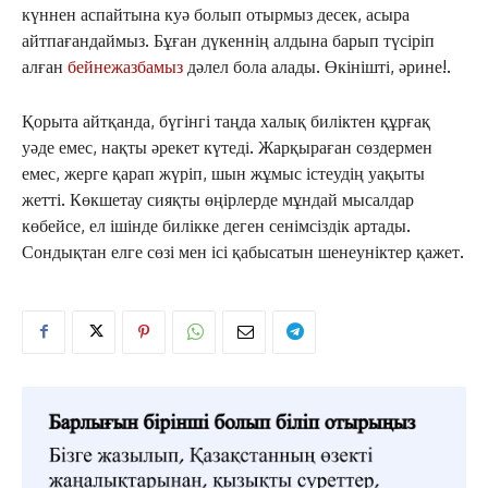
күннен аспайтына куә болып отырмыз десек, асыра
айтпағандаймыз. Бұған дүкеннің алдына барып түсіріп
алған
бейнежазбамыз
дәлел бола алады. Өкінішті, әрине!.
Қорыта айтқанда, бүгінгі таңда халық биліктен құрғақ
ЖАҢАЛЫҚТАР
уәде емес, нақты әрекет күтеді. Жарқыраған сөздермен
ОҚИҒА
емес, жерге қарап жүріп, шын жұмыс істеудің уақыты
КӨЗҚАРАС
жетті. Көкшетау сияқты өңірлерде мұндай мысалдар
ЗЕРТТЕУ
көбейсе, ел ішінде билікке деген сенімсіздік артады.
Сондықтан елге сөзі мен ісі қабысатын шенеуніктер қажет.
СҰХБАТ
АРНАЙЫ ЖОБА
ӘЛЕУМЕТ
ҚҰҚЫҚ
ШЕЖІРЕ
ТЫЛСЫМ
ФОТО ДӘЙЕК