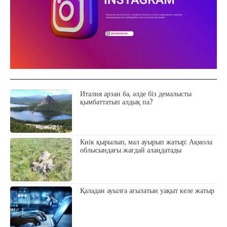
Италия арзан ба, әлде біз демалысты
қымбаттатып алдық па?
Киік қырылып, мал ауырып жатыр: Ақмола
облысындағы жағдай алаңдатады
Қаладан ауылға ағылатын уақыт келе жатыр