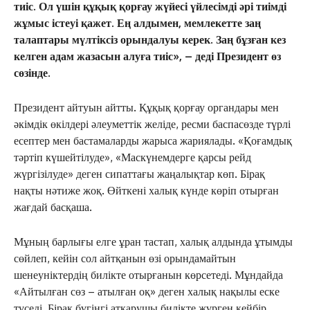
тиіс. Ол үшін құқық қорғау жүйесі үйлесімді әрі тиімді
жұмыс істеуі қажет. Ең алдымен, мемлекетте заң
талаптары мүлтіксіз орындалуы керек. Заң бұзған кез
келген адам жазасын алуға тиіс», – деді Президент өз
сөзінде.
Президент айтуын айтты. Құқық қорғау органдары мен
әкімдік өкілдері әлеуметтік желіде, ресми баспасөзде түрлі
есептер мен бастамаларды жарыса жариялады. «Қоғамдық
тәртіп күшейтілуде», «Маскүнемдерге қарсы рейд
жүргізілуде» деген сипаттағы жаңалықтар көп. Бірақ
нақты нәтиже жоқ. Өйткені халық күнде көріп отырған
жағдай басқаша.
Мұның барлығы елге ұран тастап, халық алдында ұтымды
сөйлеп, кейін сол айтқанын өзі орындамайтын
шенеуніктердің билікте отырғанын көрсетеді. Мұндайда
«Айтылған сөз – атылған оқ» деген халық нақылы еске
түседі. Бірақ бүгінгі атқарушы билікте жүрген кейбір