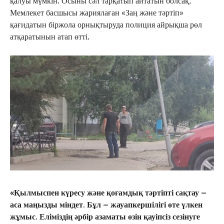
қалуы мүмкін. Осыны сәл тарқатып айтатын болсақ,
Мемлекет басшысы жариялаған «Заң және тәртіп»
қағидатын біржола орнықтыруда полиция айрықша рөл
атқаратынын атап өтті.
«Қылмыспен күресу және қоғамдық тәртіпті сақтау –
аса маңызды міндет. Бұл – жауапкершілігі өте үлкен
жұмыс. Еліміздің әрбір азаматы өзін қауіпсіз сезінуге