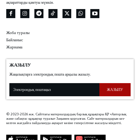
ақпараттарды қамтуы мүмкін.
Жоба туралы
Байланыс
Жарнама
ЖАЗЫЛУ
Жаңалықтарға электрондық пошта арқылы жазылу.
ЖАЗЫЛУ
© 2023-2026 жж. Сайттағы материалдардың барлық құқықтары ҚР «Авторлық
және сабақтас құқықтар туралы» Заңымен қорғалған. Сайт материалдарын кез-
келген жағдайға пайдалануда ақпарат көзіне гиперсілтеме жасалуы міндетті.