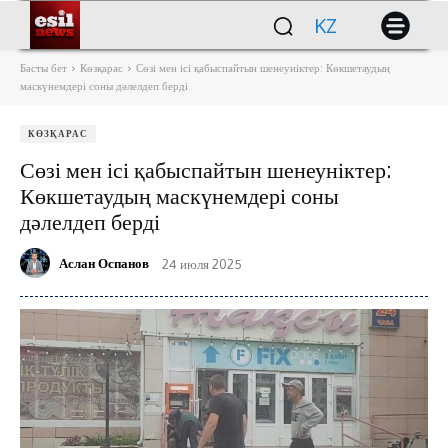
KZ
Басты бет
Көзқарас
Сөзі мен ісі қабыспайтын шенеуніктер: Көкшетаудың
маскүнемдері соны дәлелдеп берді
КӨЗҚАРАС
Сөзі мен ісі қабыспайтын шенеуніктер:
Көкшетаудың маскүнемдері соны
дәлелдеп берді
Аслан Оспанов
24 июля 2025