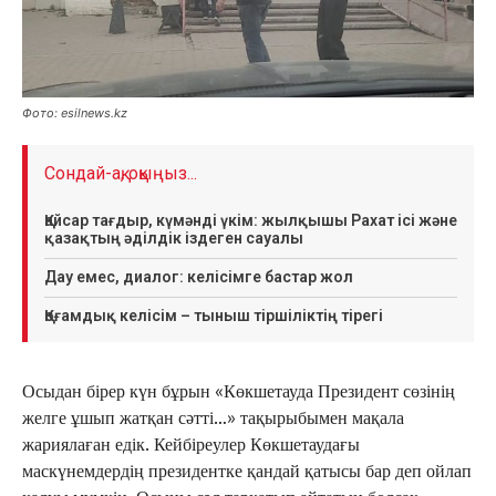
Фото: esilnews.kz
Сондай-ақ, оқыңыз...
Қайсар тағдыр, күмәнді үкім: жылқышы Рахат ісі және
қазақтың әділдік іздеген сауалы
Дау емес, диалог: келісімге бастар жол
Қоғамдық келісім – тыныш тіршіліктің тірегі
Осыдан бірер күн бұрын «Көкшетауда Президент сөзінің
желге ұшып жатқан сәтті…» тақырыбымен мақала
жариялаған едік. Кейбіреулер Көкшетаудағы
маскүнемдердің президентке қандай қатысы бар деп ойлап