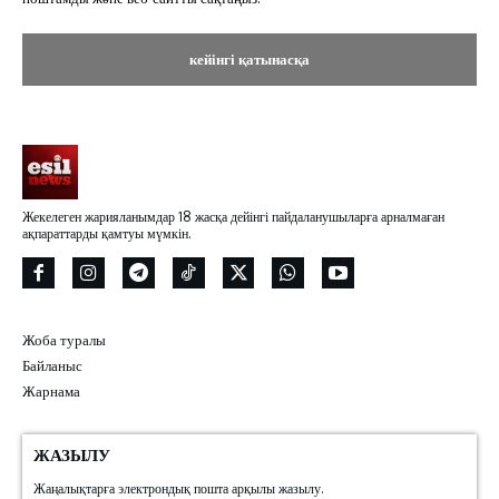
Жекелеген жарияланымдар 18 жасқа дейінгі пайдаланушыларға арналмаған
ақпараттарды қамтуы мүмкін.
Жоба туралы
Байланыс
Жарнама
ЖАЗЫЛУ
Жаңалықтарға электрондық пошта арқылы жазылу.