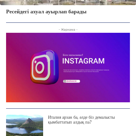
Ресейдегі ахуал ауырлап барады
- Жарнама -
Италия арзан ба, әлде біз демалысты
қымбаттатып алдық па?