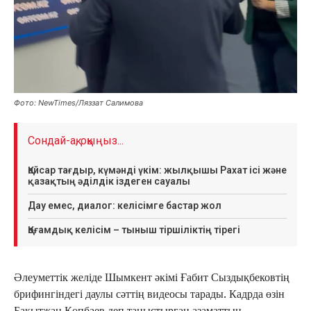
Фото: NewTimes/Ляззат Салимова
Сондай-ақ, оқыңыз...
Қайсар тағдыр, күмәнді үкім: жылқышы Рахат ісі және
қазақтың әділдік іздеген сауалы
Дау емес, диалог: келісімге бастар жол
Қоғамдық келісім – тыныш тіршіліктің тірегі
Әлеуметтік желіде Шымкент әкімі Ғабит Сыздықбековтің
брифингіндегі даулы сәттің видеосы тарады. Кадрда өзін
Бақытжан Көпбаев деп таныстырған азаматтың