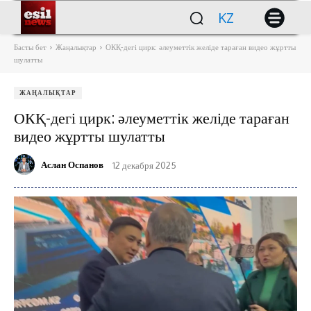
KZ
Басты бет
Жаңалықтар
ОКҚ-дегі цирк: әлеуметтік желіде тараған видео жұртты
шулатты
ЖАҢАЛЫҚТАР
ОКҚ-дегі цирк: әлеуметтік желіде тараған
видео жұртты шулатты
Аслан Оспанов
12 декабря 2025