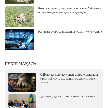
Киік қырылып, мал ауырып жатыр: Ақмола
облысындағы жағдай алаңдатады
Қаладан ауылға ағылатын уақыт келе жатыр
БҮКІЛ МАҚАЛА
Қайсар тағдыр, күмәнді үкім: жылқышы
Рахат ісі және қазақтың әділдік іздеген
сауалы
Дау емес, диалог: келісімге бастар жол