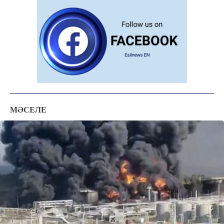
ОҚИҒА
КӨЗҚАРАС
ЗЕРТТЕУ
СҰХБАТ
АРНАЙЫ ЖОБА
ӘЛЕУМЕТ
ҚҰҚЫҚ
МӘСЕЛЕ
ШЕЖІРЕ
ТЫЛСЫМ
ФОТО ДӘЙЕК
C
18.3
Kokshetau
Жоба туралы
Байланыс
Жарнама