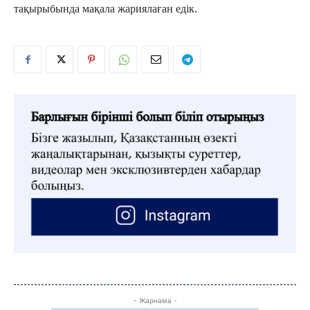
тақырыбында мақала жариялаған едік.
- Жарнама -
ЖАҢАЛЫҚТАР