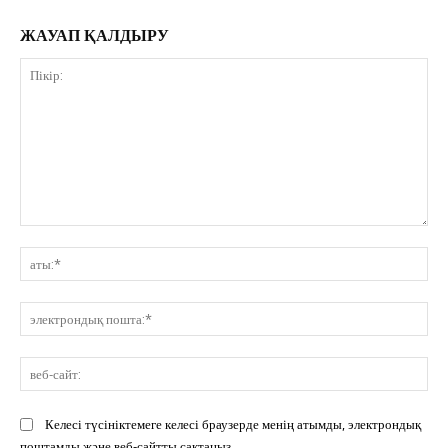
ЖАУАП ҚАЛДЫРУ
Пікір:
ат
эл
по
ве
сай
Келесі түсініктемеге келесі браузерде менің атымды, электрондық
поштамды және веб-сайтты сақтаңыз.