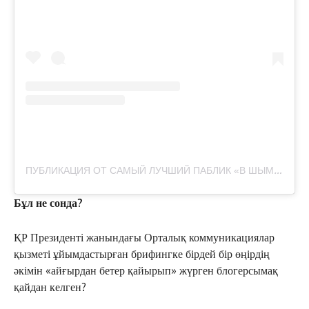
П
УБЛИКАЦИЯ ОТ САМЫЙ ЛУЧШИЙ ПАБЛИК «В ШЫМКЕНТЕ» (@V_SHYMKENTE)
Бұл не сонда?
ҚР Президенті жанындағы Орталық коммуникациялар
қызметі ұйымдастырған брифингке бірдей бір өңірдің
әкімін «айғырдан бетер қайырып» жүрген блогерсымақ
қайдан келген?