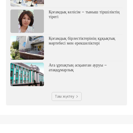
Қоғамдық келісім – тыныш тіршіліктің
тірегі
Қоғамдық бірлестіктерінің құқықтық
мәртебесі мен ерекшеліктері
Аға ұрпақтың асқынған ауруы –
атаққұмарлық
Тағы жүктеу