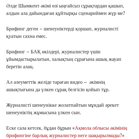
Әлде Шымкент әкімі өзі ыңғайсыз сұрақтардан қашып,
алдын ала дайындаған құйтырқы сценариймен жүр ме?
Брифинг деген – шенеуніктерді қоршап, журналисті
қуатын сахна емес.
Брифинг – БАҚ өкілдері, журналистер үшін
ұйымдастырылатын, халықтың сұрағына ашық жауап
беретін алаң.
Ал әлеуметтік желіде тараған видео – әкімнің
ашықтығына да үлкен сұрақ белгісін қойып тұр.
Журналисті шенеунікке жолатпайтын мұндай әрекет
шенеуніктің жұмысына үлкен сын.
Еске сала кетсек, бұдан бұрын «
Ақмола облысы әкімінің
брифингіне барлық журналистер неге шақырылмады?
»