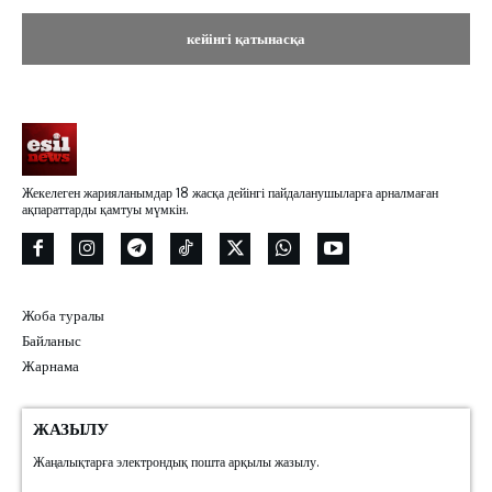
Жекелеген жарияланымдар 18 жасқа дейінгі пайдаланушыларға арналмаған
ақпараттарды қамтуы мүмкін.
Жоба туралы
Байланыс
Жарнама
ЖАЗЫЛУ
Жаңалықтарға электрондық пошта арқылы жазылу.