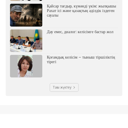
Қайсар тағдыр, күмәнді үкім: жылқышы
Рахат ісі және қазақтың әділдік іздеген
сауалы
Дау емес, диалог: келісімге бастар жол
Қоғамдық келісім – тыныш тіршіліктің
тірегі
Тағы жүктеу