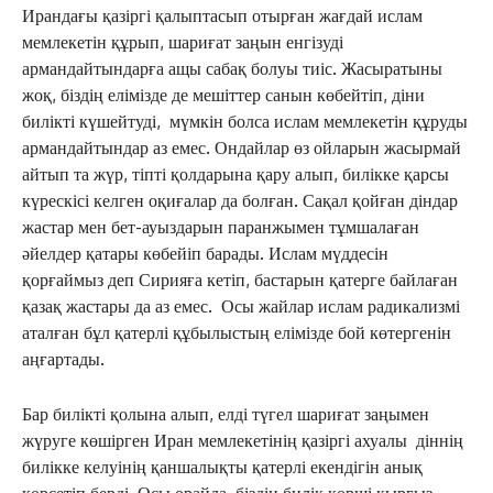
Ирандағы қазіргі қалыптасып отырған жағдай ислам
мемлекетін құрып, шариғат заңын енгізуді
армандайтындарға ащы сабақ болуы тиіс. Жасыратыны
жоқ, біздің елімізде де мешіттер санын көбейтіп, діни
билікті күшейтуді, мүмкін болса ислам мемлекетін құруды
армандайтындар аз емес. Ондайлар өз ойларын жасырмай
айтып та жүр, тіпті қолдарына қару алып, билікке қарсы
күрескісі келген оқиғалар да болған. Сақал қойған діндар
жастар мен бет-ауыздарын паранжымен тұмшалаған
әйелдер қатары көбейіп барады. Ислам мүддесін
қорғаймыз деп Сирияға кетіп, бастарын қатерге байлаған
қазақ жастары да аз емес. Осы жайлар ислам радикализмі
аталған бұл қатерлі құбылыстың елімізде бой көтергенін
аңғартады.
Бар билікті қолына алып, елді түгел шариғат заңымен
жүруге көшірген Иран мемлекетінің қазіргі ахуалы діннің
билікке келуінің қаншалықты қатерлі екендігін анық
көрсетіп берді. Осы орайда, біздің билік көрші қырғыз