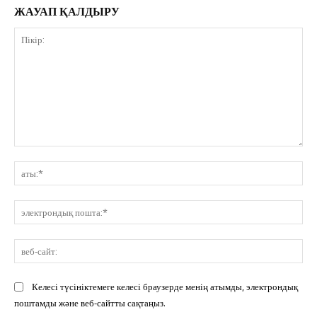
ЖАУАП ҚАЛДЫРУ
Пікір:
ат
эл
по
ве
сай
Келесі түсініктемеге келесі браузерде менің атымды, электрондық
поштамды және веб-сайтты сақтаңыз.