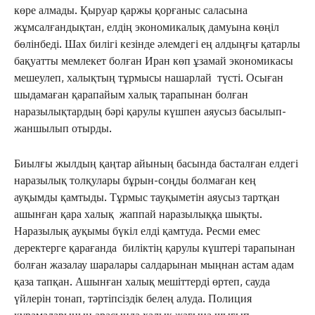
көре алмады. Қыруар қаржы қорғаныс саласына
жұмсалғандықтан, елдің экономикалық дамуына көңіл
бөлінбеді. Шах билігі кезінде әлемдегі ең алдыңғы қатарлы
бақуатты мемлекет болған Иран көп ұзамай экономикасы
мешеулеп, халықтың тұрмысы нашарлай түсті. Осыған
шыдамаған қарапайым халық тарапынан болған
наразылықтардың бәрі қарулы күшпен аяусыз басылып-
жаншылып отырды.
Биылғы жылдың қаңтар айының басында басталған елдегі
наразылық толқулары бұрын-соңды болмаған кең
ауқымды қамтыды. Тұрмыс тауқыметін аяусыз тартқан
ашынған қара халық жаппай наразылыққа шықты.
Наразылық ауқымы бүкіл елді қамтуда. Ресми емес
деректерге қарағанда биліктің қарулы күштері тарапынан
болған жазалау шаралары салдарынан мыңнан астам адам
қаза тапқан. Ашынған халық мешіттерді өртеп, сауда
үйлерін тонап, тәртіпсіздік белең алуда. Полиция
құрамаларының арасында халық жағына шығып