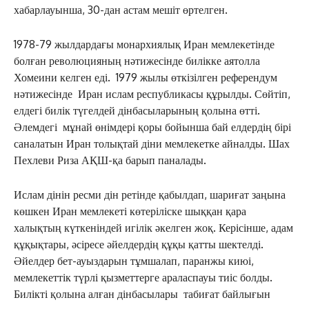
хабарлауынша, 30-дан астам мешіт өртелген.
1978-79 жылдардағы монархиялық Иран мемлекетінде
болған революцияның нәтижесінде билікке аятолла
Хомеини келген еді. 1979 жылы өткізілген референдум
нәтижесінде Иран ислам республикасы құрылды. Сөйтіп,
елдегі билік түгелдей дінбасыларының қолына өтті.
Әлемдегі мұнай өнімдері қоры бойынша бай елдердің бірі
саналатын Иран толықтай діни мемлекетке айналды. Шах
Пехлеви Риза АҚШ-қа барып паналады.
Ислам дінін ресми дін ретінде қабылдап, шариғат заңына
көшкен Иран мемлекеті көтеріліске шыққан қара
халықтың күткеніндей игілік әкелген жоқ. Керісінше, адам
құқықтары, әсіресе әйелдердің құқы қатты шектелді.
Әйелдер бет-ауыздарын тұмшалап, паранжы киюі,
мемлекеттік түрлі қызметтерге араласпауы тиіс болды.
Билікті қолына алған дінбасылары табиғат байлығын