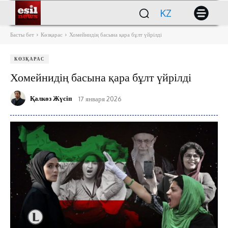
KZ
Басты бет
Көзқарас
Хомейнидің басына қара бұлт үйрілді
КӨЗҚАРАС
Хомейнидің басына қара бұлт үйрілді
Қалкөз Жүсіп
17 января 2026