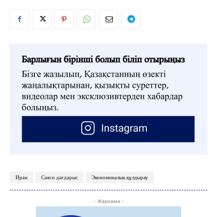
ТЫЛСЫМ
ФОТО ДӘЙЕК
C
27.4
Kokshetau
Жоба туралы
Байланыс
Жарнама
Иран
Саяси дағдарыс
Экономикалық құлдырау
- Жарнама -