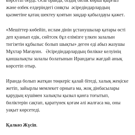
және өзбек елдеріндегі сияқты әсіредіндарлардың
қызметіне қатаң шектеу қоятын заңдар қабылдауы қажет.
«Мешіттер көбейіп, ислам дінін ұстанушылар қатары өсті
деп қуанып едік, сөйтсек бұл елімізге үлкен залалын
тигізетін құбылыс болып шықты» деген еді абыз жазушы
Мұхтар Мағауин. Әсіредіндарлардың билікке келуінің
қаншалықты залалы болатынын Ирандағы жағдай анық
ЖАҢАЛЫҚТАР
көрсетіп отыр.
ОҚИҒА
КӨЗҚАРАС
Иранда болып жатқан төңкеріс қалай бітеді, халық жеңіске
жетіп, зайырлы мемлекет орныға ма, жоқ дінбасылары
ЗЕРТТЕУ
қарудың күшімен халықты қызыл қанға тоғытып,
СҰХБАТ
биліктерін сақтап, қаратүнек қоғам әлі жалғаса ма, оны
АРНАЙЫ ЖОБА
уақыт көрсетеді.
ӘЛЕУМЕТ
ҚҰҚЫҚ
Қалкөз Жүсіп.
ШЕЖІРЕ