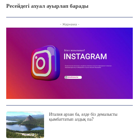
Ресейдегі ахуал ауырлап барады
- Жарнама -
Италия арзан ба, әлде біз демалысты
қымбаттатып алдық па?