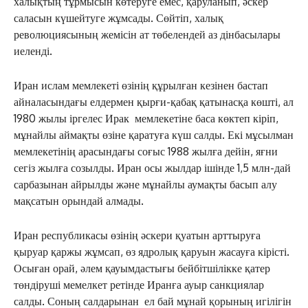
халықтың тұрмысын көтеруге емес, қаруланып, әскер
саласын күшейтуге жұмсады. Сөйтіп, халық
революциясының жемісін ат төбелендей аз дінбасылары
иеленді.
Иран ислам мемлекеті өзінің құрылған кезінен бастап
айналасындағы елдермен қырғи-қабақ қатынасқа көшті, ал
1980 жылы іргелес Ирак мемлекетіне баса көктеп кіріп,
мұнайлы аймақты өзіне қаратуға күш салды. Екі мұсылман
мемлекетінің арасындағы соғыс 1988 жылға дейін, яғни
сегіз жылға созылды. Иран осы жылдар ішінде 1,5 млн-дай
сарбазынан айрылды және мұнайлы аумақты басып алу
мақсатын орындай алмады.
Иран республикасы өзінің әскери қуатын арттыруға
қыруар қаржы жұмсап, өз ядролық қаруын жасауға кірісті.
Осыған орай, әлем қауымдастығы бейбітшілікке қатер
төндіруші мемелкет ретінде Иранға ауыр санкциялар
салды. Соның салдарынан ел бай мұнай қорының игілігін