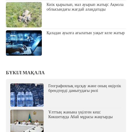
Киік қырылып, мал ауырып жатыр: Ақмола
облысындағы жағдай алаңдатады
Қаладан ауылға ағылатын уақыт келе жатыр
БҮКІЛ МАҚАЛА
Географиялық нұсқау және оның өңірлік
брендтерді дамытудағы рөлі
Ұлттың жанына үңілген кеш:
Көкшетауда Абай мұрасы жаңғырды