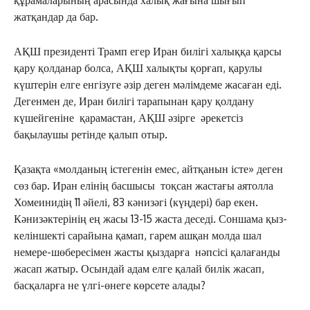
жатқандар да бар.
АҚШ президенті Трамп егер Иран билігі халыққа қарсы
қару қолданар болса, АҚШ халықты қорғап, қарулы
күштерін елге енгізуге әзір деген мәлімдеме жасаған еді.
Дегенмен де, Иран билігі тарапынан қару қолдану
күшейгеніне қарамастан, АҚШ әзірге әрекетсіз
бақылаушы ретінде қалып отыр.
Қазақта «молданың істегенін емес, айтқанын істе» деген
сөз бар. Иран елінің басшысы тоқсан жастағы аятолла
Хомеинидің 11 әйелі, 83 кәнизәгі (күңдері) бар екен.
Кәнизәктерінің ең жасы 13-15 жаста деседі. Соншама қыз-
келіншекті сарайына қамап, гарем ашқан молда шал
немере-шөбересімен жасты қыздарға нәпсісі қалағанды
жасап жатыр. Осындай адам елге қалай билік жасап,
басқаларға не үлгі-өнеге көрсете алады?