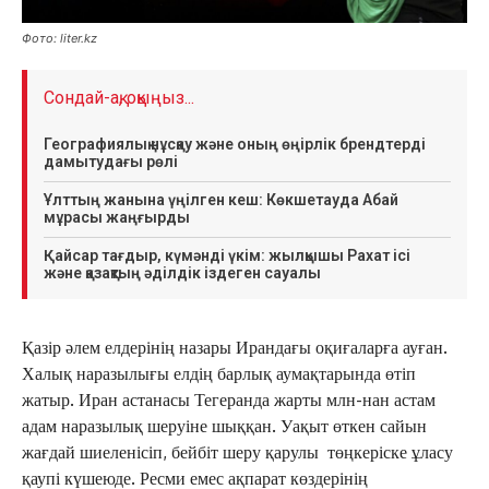
Фото: liter.kz
Сондай-ақ, оқыңыз...
Географиялық нұсқау және оның өңірлік брендтерді
дамытудағы рөлі
Ұлттың жанына үңілген кеш: Көкшетауда Абай
мұрасы жаңғырды
Қайсар тағдыр, күмәнді үкім: жылқышы Рахат ісі
және қазақтың әділдік іздеген сауалы
Қазір әлем елдерінің назары Ирандағы оқиғаларға ауған.
Халық наразылығы елдің барлық аумақтарында өтіп
жатыр. Иран астанасы Тегеранда жарты млн-нан астам
адам наразылық шеруіне шыққан. Уақыт өткен сайын
жағдай шиеленісіп, бейбіт шеру қарулы төңкеріске ұласу
қаупі күшеюде. Ресми емес ақпарат көздерінің