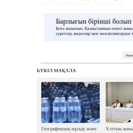
Ақмо
БҮКІЛ МАҚАЛА
Географиялық нұсқау және
Ұлттың жаны