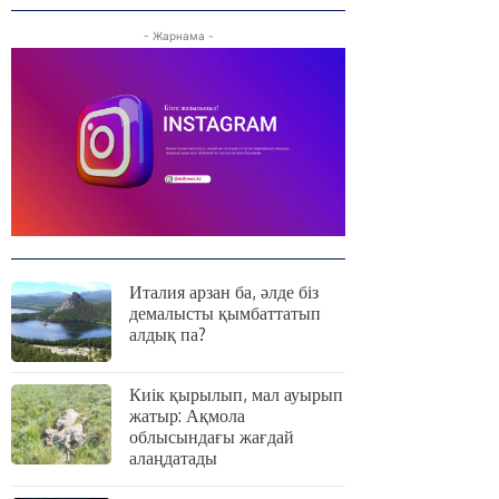
- Жарнама -
Италия арзан ба, әлде біз
демалысты қымбаттатып
алдық па?
Киік қырылып, мал ауырып
жатыр: Ақмола
облысындағы жағдай
алаңдатады