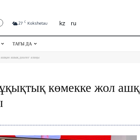
kz
ru
C
27
Kokshetau
ТАҒЫ ДА
л ашқан ашық диалог алаңы
құқықтық көмекке жол ашқ
ы