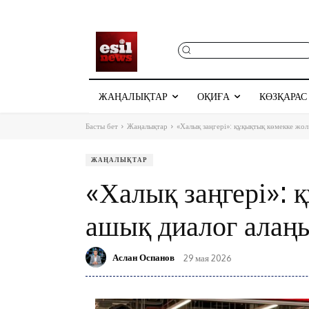
ЖАҢАЛЫҚТАР
ОҚИҒА
КӨЗҚАРАС
Басты бет
Жаңалықтар
«Халық заңгері»: құқықтық көмекке жо
ЖАҢАЛЫҚТАР
«Халық заңгері»: 
ашық диалог алаң
Аслан Оспанов
29 мая 2026