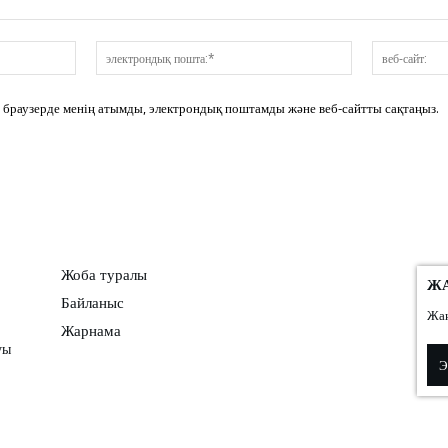
аты:*
электрондық
пошта:*
сі браузерде менің атымды, электрондық поштамды және веб-сайтты сақтаңыз.
Жоба туралы
Ж
Байланыс
Жаң
Жарнама
уы