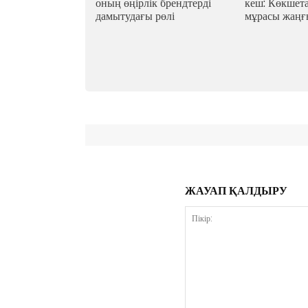
оның өңірлік брендтерді
кеш: Көкшет
дамытудағы рөлі
мұрасы жаң
ЖАУАП ҚАЛДЫРУ