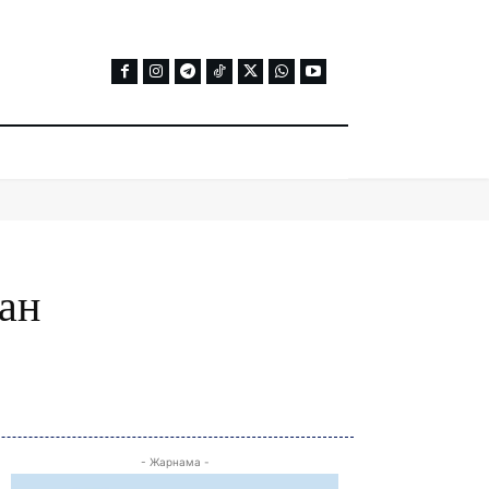
ан
- Жарнама -