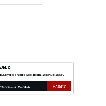
веб-
сайт:
АЗЫЛУ
алықтарға электрондық пошта арқылы жазылу.
ЖАЗЫЛУ