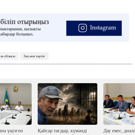
C
27
Kokshetau
Жоба туралы
Байланыс
Жарнама
ла облысы
Заң мен тәртіп
на үңілген
Қайсар тағдыр, күмәнді
Дау емес, диало