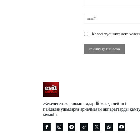
Пікір:
Келесі түсініктемеге келе
Жекелеген жарияланымдар 18 жасқа дейінгі
пайдаланушыларға арналмаған ақпараттарды қамт
мүмкін.