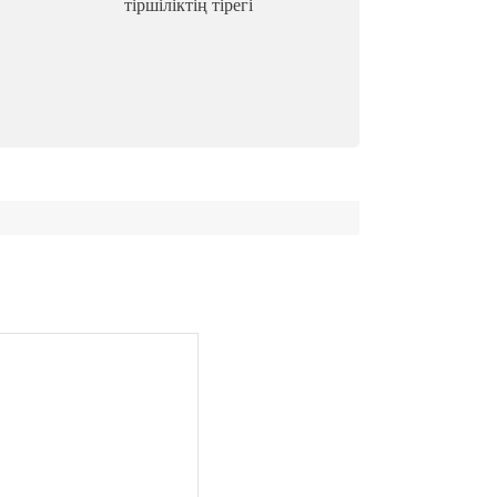
тіршіліктің тірегі