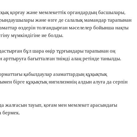
қық қорғау және мемлекеттік органдардың басшылары,
т орындаушылары және өзге де салалық мамандар тарапынан
заматтар өздерін толғандырған мәселелер бойынша нақты
гіну мүмкіндігіне ие болды.
ЖАҢАЛЫҚТАР
стырған бұл шара өңір тұрғындары тарапынан оң
ОҚИҒА
 арттыруға бағытталған тиімді алаң ретінде танылды.
КӨЗҚАРАС
ЗЕРТТЕУ
рматтағы қабылдаулар азаматтардың құқықтық
СҰХБАТ
ымен бірге құқықтық нигилизмнің алдын алуға да серпін
АРНАЙЫ ЖОБА
ӘЛЕУМЕТ
ҚҰҚЫҚ
 да жалғасын тауып, қоғам мен мемлекет арасындағы
ШЕЖІРЕ
а бермек.
ТЫЛСЫМ
ФОТО ДӘЙЕК