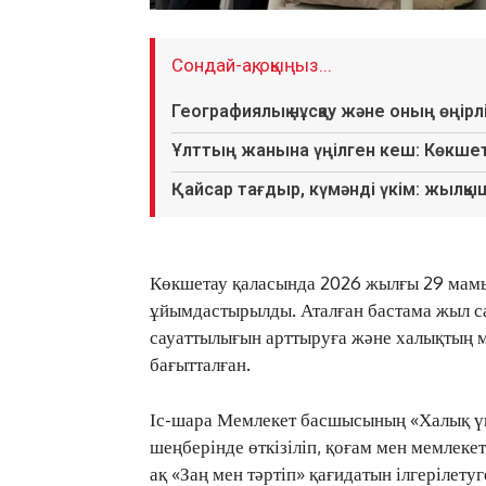
Сондай-ақ, оқыңыз...
Географиялық нұсқау және оның өңір
Ұлттың жанына үңілген кеш: Көкш
Қайсар тағдыр, күмәнді үкім: жылқыш
Көкшетау қаласында 2026 жылғы 29 мамы
ұйымдастырылды. Аталған бастама жыл са
сауаттылығын арттыруға және халықтың м
бағытталған.
Іс-шара Мемлекет басшысының «Халық үн
шеңберінде өткізіліп, қоғам мен мемлеке
ақ «Заң мен тәртіп» қағидатын ілгерілетуг