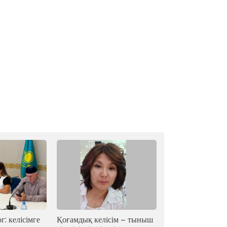
г: келісімге
Қоғамдық келісім – тыныш