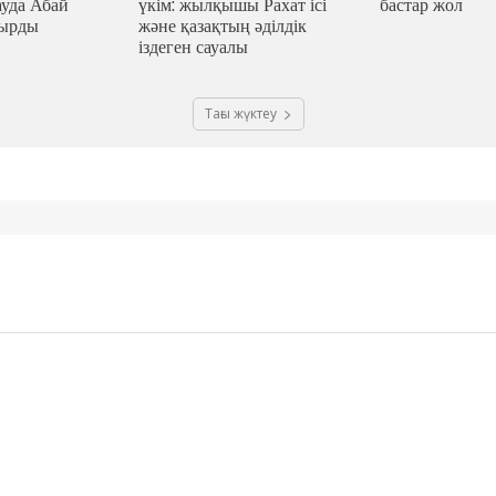
ауда Абай
үкім: жылқышы Рахат ісі
бастар жол
ғырды
және қазақтың әділдік
іздеген сауалы
Тағы жүктеу