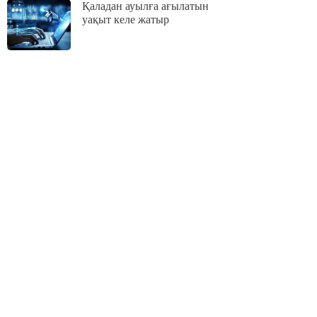
Қаладан ауылға ағылатын
уақыт келе жатыр