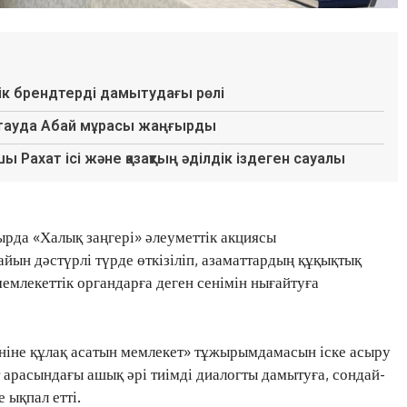
лік брендтерді дамытудағы рөлі
етауда Абай мұрасы жаңғырды
ы Рахат ісі және қазақтың әділдік іздеген сауалы
рда «Халық заңгері» әлеуметтік акциясы
йын дәстүрлі түрде өткізіліп, азаматтардың құқықтық
емлекеттік органдарға деген сенімін нығайтуға
іне құлақ асатын мемлекет» тұжырымдамасын іске асыру
т арасындағы ашық әрі тиімді диалогты дамытуға, сондай-
е ықпал етті.