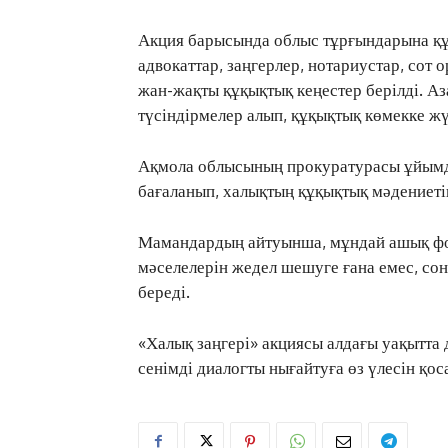
Акция барысында облыс тұрғындарына құ
адвокаттар, заңгерлер, нотариустар, со
жан-жақты құқықтық кеңестер берілді. А
түсіндірмелер алып, құқықтық көмекке жү
Ақмола облысының прокуратурасы ұйымда
бағаланып, халықтың құқықтық мәдениетін
Мамандардың айтуынша, мұндай ашық фо
мәселелерін жедел шешуге ғана емес, сон
береді.
«Халық заңгері» акциясы алдағы уақытта
сенімді диалогты нығайтуға өз үлесін қос