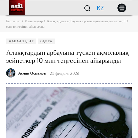
KZ
Басты бет
Жаңалықтар
Алаяқтардың арбауына түскен ақмолалық зейнеткер 10
млн теңгесінен айырылды
ЖАҢАЛЫҚТАР
ОҚИҒА
Алаяқтардың арбауына түскен ақмолалық
зейнеткер 10 млн теңгесінен айырылды
Аслан Оспанов
25 февраля 2026