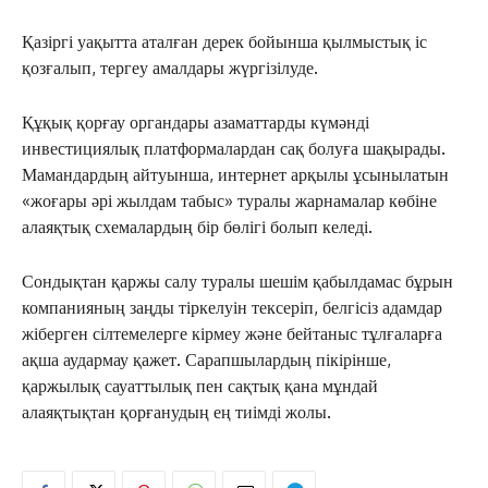
Қазіргі уақытта аталған дерек бойынша қылмыстық іс
қозғалып, тергеу амалдары жүргізілуде.
Құқық қорғау органдары азаматтарды күмәнді
инвестициялық платформалардан сақ болуға шақырады.
Мамандардың айтуынша, интернет арқылы ұсынылатын
«жоғары әрі жылдам табыс» туралы жарнамалар көбіне
алаяқтық схемалардың бір бөлігі болып келеді.
Сондықтан қаржы салу туралы шешім қабылдамас бұрын
компанияның заңды тіркелуін тексеріп, белгісіз адамдар
жіберген сілтемелерге кірмеу және бейтаныс тұлғаларға
ақша аудармау қажет. Сарапшылардың пікірінше,
қаржылық сауаттылық пен сақтық қана мұндай
алаяқтықтан қорғанудың ең тиімді жолы.