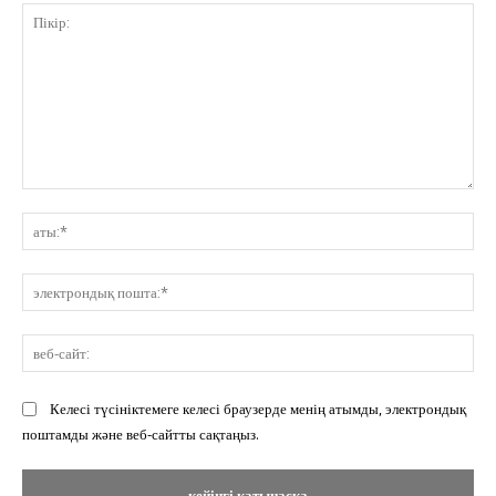
Пікір:
ат
эл
по
ве
сай
Келесі түсініктемеге келесі браузерде менің атымды, электрондық
поштамды және веб-сайтты сақтаңыз.