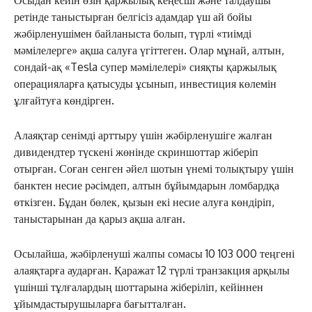
ретінде таныстырған белгісіз адамдар үш ай бойы
жәбірленушімен байланыста болып, түрлі «тиімді
мәмілелерге» ақша салуға үгіттеген. Олар мұнай, алтын,
сондай-ақ «Tesla супер мәмілелері» сияқты қаржылық
операцияларға қатысуды ұсынып, инвестиция көлемін
ұлғайтуға көндірген.
Алаяқтар сенімді арттыру үшін жәбірленушіге жалған
дивидендтер түскені жөнінде скриншоттар жіберіп
отырған. Соған сенген әйел шотын үнемі толықтыру үшін
банктен несие рәсімдеп, алтын бұйымдарын ломбардқа
өткізген. Бұдан бөлек, қызын екі несие алуға көндіріп,
таныстарынан да қарыз ақша алған.
Осылайша, жәбірленуші жалпы сомасы 10 103 000 теңгені
алаяқтарға аударған. Қаражат 12 түрлі транзакция арқылы
үшінші тұлғалардың шоттарына жіберіліп, кейіннен
ұйымдастырушыларға бағытталған.