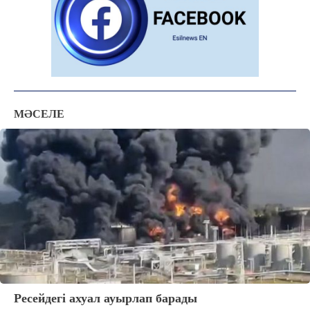
КӨЗҚАРАС
ЗЕРТТЕУ
СҰХБАТ
АРНАЙЫ ЖОБА
ӘЛЕУМЕТ
МӘСЕЛЕ
ҚҰҚЫҚ
ШЕЖІРЕ
ТЫЛСЫМ
ФОТО ДӘЙЕК
C
14.3
Kokshetau
Жоба туралы
Байланыс
Жарнама
Ресейдегі ахуал ауырлап барады