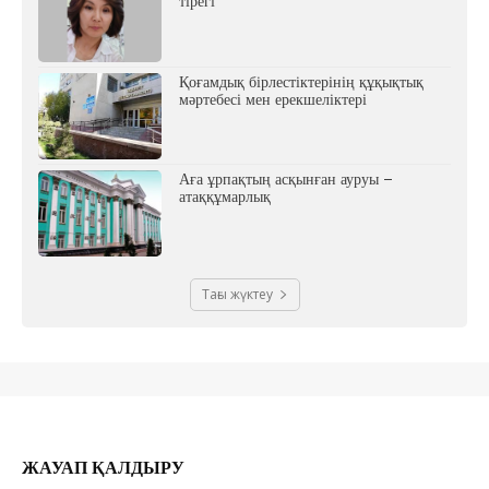
тірегі
Қоғамдық бірлестіктерінің құқықтық
мәртебесі мен ерекшеліктері
Аға ұрпақтың асқынған ауруы –
атаққұмарлық
Тағы жүктеу
ЖАУАП ҚАЛДЫРУ