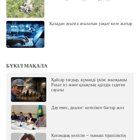
Қаладан ауылға ағылатын уақыт келе жатыр
БҮКІЛ МАҚАЛА
Қайсар тағдыр, күмәнді үкім: жылқышы
Рахат ісі және қазақтың әділдік іздеген
сауалы
Дау емес, диалог: келісімге бастар жол
Қоғамдық келісім – тыныш тіршіліктің