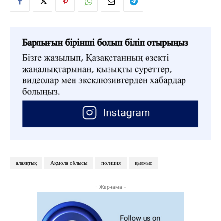
алаяқтық
Ақмола облысы
полиция
қылмыс
- Жарнама -
ЖАҢАЛЫҚТАР
ОҚИҒА