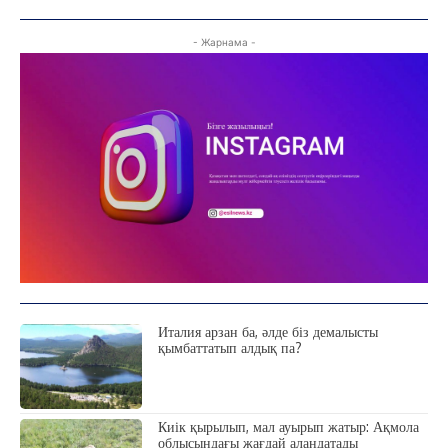
- Жарнама -
Италия арзан ба, әлде біз демалысты
қымбаттатып алдық па?
Киік қырылып, мал ауырып жатыр: Ақмола
облысындағы жағдай алаңдатады