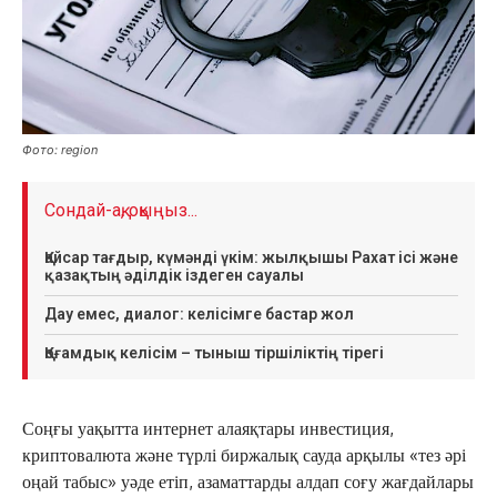
Фото: region
Сондай-ақ, оқыңыз...
Қайсар тағдыр, күмәнді үкім: жылқышы Рахат ісі және
қазақтың әділдік іздеген сауалы
Дау емес, диалог: келісімге бастар жол
Қоғамдық келісім – тыныш тіршіліктің тірегі
Соңғы уақытта интернет алаяқтары инвестиция,
криптовалюта және түрлі биржалық сауда арқылы «тез әрі
оңай табыс» уәде етіп, азаматтарды алдап соғу жағдайлары