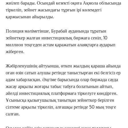
жиілеп барады. Осындай кезекті оқиға Ақмола облысында
тіркеліп, зейнет жасындағы тұрғын ірі көлемдегі
қаржысынан айырылды.
Полиция мәліметінше, Бурабай ауданында тұратын
зейнеткер жалған инвестициялық биржаға сеніп, 10
миллион теңгеден астам қаражатын алаяқтарға аударып
жіберген.
Жәбірленушінің айтуынша, өткен жылдың қараша айында
оған өзін сатып алушы ретінде таныстырған екі белгісіз ер
адам хабарласқан. Әңгіме барысында олар биржада сауда
жасау арқылы жоғары табыс табуға болатынын айтып,
әйелді инвестициялық платформаға тіркелуге көндірген.
Ұсынысқа қызығушылық танытқан зейнеткер берілген
сілтеме арқылы тіркеліп, алғашқы ретінде 50 мың теңге
салған.
Осыдан кейін өзін қаржылық кеңесші және талдаушы