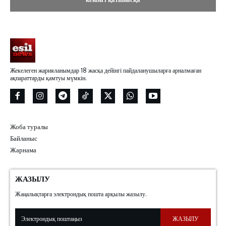
Жекелеген жарияланымдар 18 жасқа дейінгі пайдаланушыларға арналмаған
ақпараттарды қамтуы мүмкін.
Жоба туралы
Байланыс
Жарнама
ЖАЗЫЛУ
Жаңалықтарға электрондық пошта арқылы жазылу.
ЖАЗЫЛУ