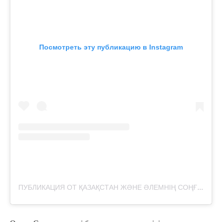
Посмотреть эту публикацию в Instagram
П
УБЛИКАЦИЯ ОТ ҚАЗАҚСТАН ЖӘНЕ ӘЛЕМНІҢ СОҢҒЫ ЖАҢАЛЫҚТАРЫ (@ESILNEWS.KZ)