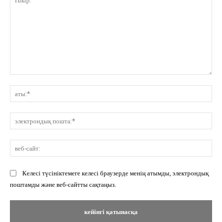
Пікір:
ат
эл
по
ве
сай
Келесі түсініктемеге келесі браузерде менің атымды, электрондық
поштамды және веб-сайтты сақтаңыз.