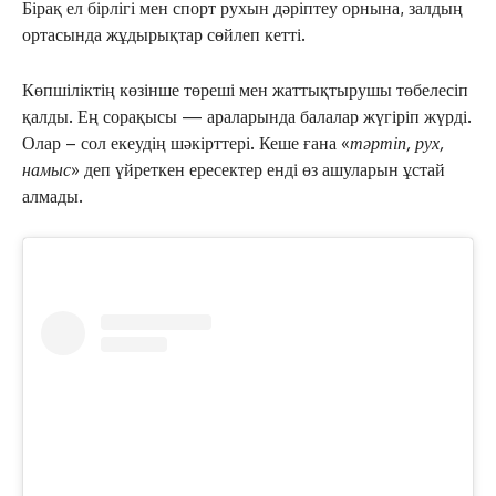
Бірақ ел бірлігі мен спорт рухын дәріптеу орнына, залдың
ортасында жұдырықтар сөйлеп кетті.
Көпшіліктің көзінше төреші мен жаттықтырушы төбелесіп
қалды. Ең сорақысы — араларында балалар жүгіріп жүрді.
Олар – сол екеудің шәкірттері. Кеше ғана «
тәртіп, рух,
намыс
» деп үйреткен ересектер енді өз ашуларын ұстай
алмады.