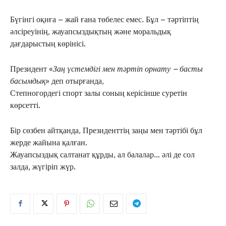
Бүгінгі оқиға – жай ғана төбелес емес. Бұл – тәртіптің
әлсіреуінің, жауапсыздықтың және моральдық
дағдарыстың көрінісі.
Президент «
Заң үстемдігі мен тәртіп орнату – басты
басымдық
» деп отырғанда,
Степногордегі спорт залы соның керісінше суретін
көрсетті.
Бір сөзбен айтқанда, Президенттің заңы мен тәртібі бұл
жерде жайына қалған.
Жауапсыздық салтанат құрды, ал балалар… әлі де сол
залда, жүгіріп жүр.
ЖАҢАЛЫҚТАР
ОҚИҒА