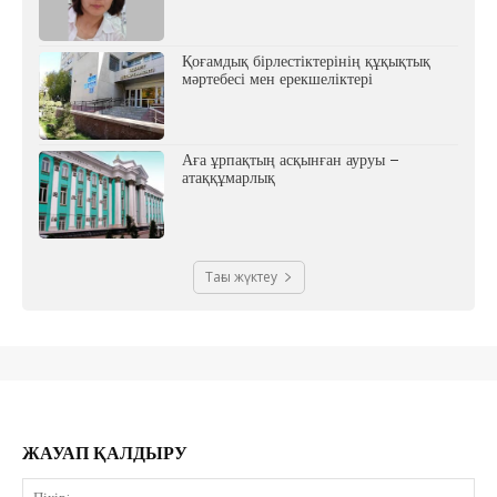
Қоғамдық бірлестіктерінің құқықтық
мәртебесі мен ерекшеліктері
Аға ұрпақтың асқынған ауруы –
атаққұмарлық
Тағы жүктеу
ЖАУАП ҚАЛДЫРУ