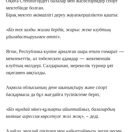
Оқиға Степногордегі балалар мен жасөспірімдер спорт
мектебінде болған.
Бірақ мектеп әкімшілігі дереу жауапкершіліктен қашты:
«Біз тек залды жалға бердік, жарыс жеке клубтың
ұйымдастыруымен өтті».
Яғни, Республика күніне арналған шара өткен ғимарат —
мемлекеттік, ал төбелескен адамдар — жекеменшік
клубтың өкілдері. Салдарынан, мерекелік турнир ұят
оқиғамен аяқталды.
Ақмола облысының дене шынықтыру және спорт
басқармасы да бұл жағдайға түсініктеме беріп,
«Біз мұндай мінез-құлықты айыптаймыз, балалардың
көзінше агрессия көрсетуге жол жоқ»
, – деді.
Алайда, мұндай пікірлер мен «айыптаймыз» деген ресми