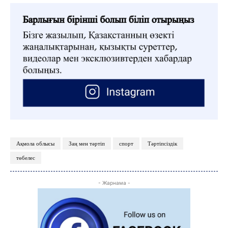
КӨЗҚАРАС
ЗЕРТТЕУ
СҰХБАТ
АРНАЙЫ ЖОБА
ӘЛЕУМЕТ
ҚҰҚЫҚ
ШЕЖІРЕ
ТЫЛСЫМ
ФОТО ДӘЙЕК
Ақмола облысы
Заң мен тәртіп
спорт
Тәртіпсіздік
C
төбелес
17.7
Kokshetau
Жоба туралы
Байланыс
Жарнама
- Жарнама -