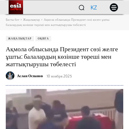
KZ
Басты бет
Жаңалықтар
Ақмола облысында Президент сөзі желге ұшты:
балалардың көзінше төреші мен жаттықтырушы төбелесті
ЖАҢАЛЫҚТАР
ОҚИҒА
Ақмола облысында Президент сөзі желге
ұшты: балалардың көзінше төреші мен
жаттықтырушы төбелесті
Аслан Оспанов
10 ноября 2025