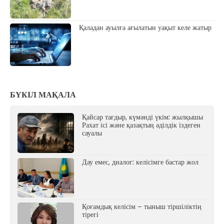
Қаладан ауылға ағылатын уақыт келе жатыр
БҮКІЛ МАҚАЛА
Қайсар тағдыр, күмәнді үкім: жылқышы
Рахат ісі және қазақтың әділдік іздеген
сауалы
Дау емес, диалог: келісімге бастар жол
Қоғамдық келісім – тыныш тіршіліктің
тірегі