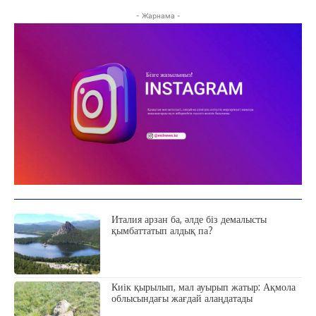
- Жарнама -
Италия арзан ба, әлде біз демалысты
қымбаттатып алдық па?
Киік қырылып, мал ауырып жатыр: Ақмола
облысындағы жағдай алаңдатады