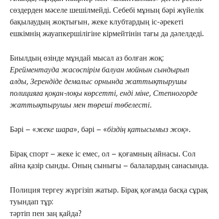
сөздерден мәселе шешілмейді. Себебі мұның бәрі жүйелік
бақылаудың жоқтығын, жеке клубтардың іс-әрекеті
ешкімнің жауапкершілігіне кірмейтінін тағы да дәлелдеді.
Биылдың өзінде мұндай мысал аз болған жоқ:
Ерейментауда жасөспірім балуан мойнын сындырып
алды, Зерендіде демалыс орнында жаттықтырушы
полицияға қоқан-лоқы көрсетті, енді міне, Степногорде
жаттықтырушы мен төреші төбелесті.
Бәрі – «
жеке шара
», бәрі – «
біздің қатысымыз жоқ
».
Бірақ спорт – жеке іс емес, ол – қоғамның айнасы. Сол
айна қазір сынды. Оның сынығы – балалардың санасында.
Полиция тергеу жүргізіп жатыр. Бірақ қоғамда басқа сұрақ
туындап тұр:
тәртіп пен заң қайда?