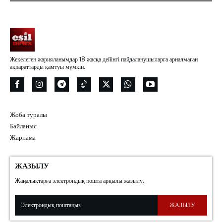
Жекелеген жарияланымдар 18 жасқа дейінгі пайдаланушыларға арналмаған
ақпараттарды қамтуы мүмкін.
Жоба туралы
Байланыс
Жарнама
ЖАЗЫЛУ
Жаңалықтарға электрондық пошта арқылы жазылу.
ЖАЗЫЛУ