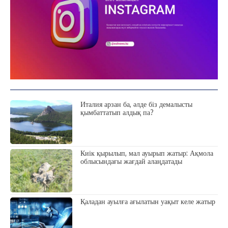
СҰХБАТ
АРНАЙЫ ЖОБА
ӘЛЕУМЕТ
ҚҰҚЫҚ
ШЕЖІРЕ
ТЫЛСЫМ
ФОТО ДӘЙЕК
Италия арзан ба, әлде біз демалысты
қымбаттатып алдық па?
C
32
Kokshetau
Жоба туралы
Байланыс
Жарнама
Киік қырылып, мал ауырып жатыр: Ақмола
облысындағы жағдай алаңдатады
Қаладан ауылға ағылатын уақыт келе жатыр