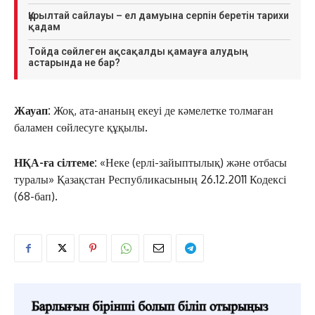
Құрылтай сайлауы – ел дамуына серпін беретін тарихи
қадам
Тойда сөйлеген ақсақалды қамауға алудың
астарында не бар?
Жауап:
Жоқ, ата-ананың екеуі де кәмелетке толмаған
баламен сөйлесуге құқылы.
НҚА-ға сілтеме:
«Неке (ерлі-зайыптылық) және отбасы
туралы» Қазақстан Республикасының 26.12.2011 Кодексі
(68-бап).