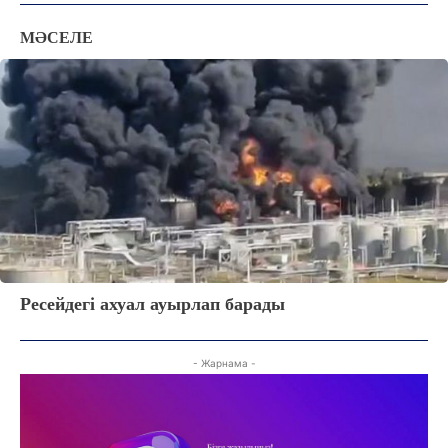
МӘСЕЛЕ
Ресейдегі ахуал ауырлап барады
ЖАҢАЛЫҚТАР
- Жарнама -
ОҚИҒА
КӨЗҚАРАС
ЗЕРТТЕУ