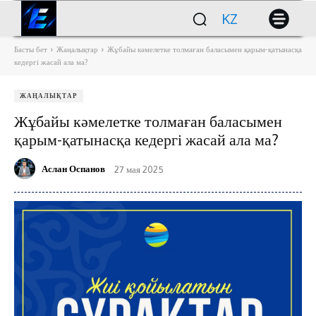
KZ
Басты бет
Жаңалықтар
Жұбайы кәмелетке толмаған баласымен қарым-қатынасқа
кедергі жасай ала ма?
ЖАҢАЛЫҚТАР
Жұбайы кәмелетке толмаған баласымен
қарым-қатынасқа кедергі жасай ала ма?
Аслан Оспанов
27 мая 2025