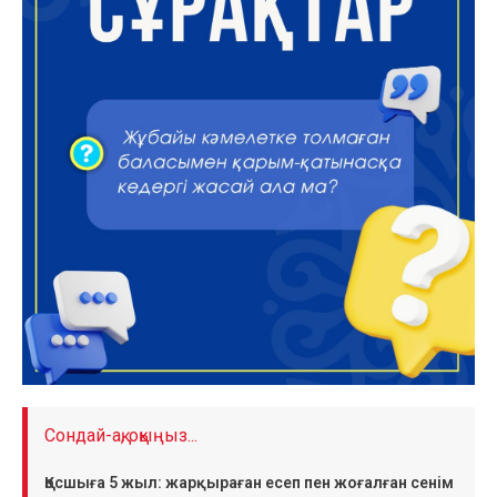
Сондай-ақ, оқыңыз...
Қосшыға 5 жыл: жарқыраған есеп пен жоғалған сенім