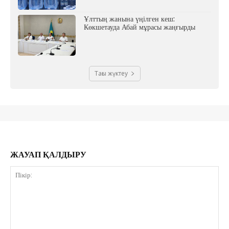
Ұлттың жанына үңілген кеш:
Көкшетауда Абай мұрасы жаңғырды
Тағы жүктеу
ЖАУАП ҚАЛДЫРУ