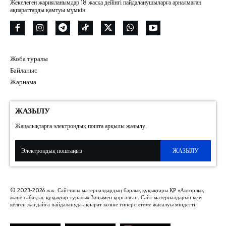
Жекелеген жарияланымдар 18 жасқа дейінгі пайдаланушыларға арналмаған
ақпараттарды қамтуы мүмкін.
Жоба туралы
Байланыс
Жарнама
ЖАЗЫЛУ
Жаңалықтарға электрондық пошта арқылы жазылу.
ЖАЗЫЛУ
© 2023-2026 жж. Сайттағы материалдардың барлық құқықтары ҚР «Авторлық
және сабақтас құқықтар туралы» Заңымен қорғалған. Сайт материалдарын кез-
келген жағдайға пайдалануда ақпарат көзіне гиперсілтеме жасалуы міндетті.