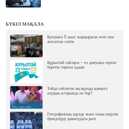
БҮКІЛ МАҚАЛА
Қосшыға 5 жыл: жарқыраған есеп пен
жоғалған сенім
Құрылтай сайлауы – ел дамуына серпін
беретін тарихи қадам
Тойда сөйлеген ақсақалды қамауға
алудың астарында не бар?
Географиялық нұсқау және оның өңірлік
брендтерді дамытудағы рөлі