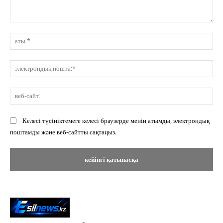
Пікір:
ат
эл
по
ве
сай
Келесі түсініктемеге келесі браузерде менің атымды, электрондық
поштамды және веб-сайтты сақтаңыз.