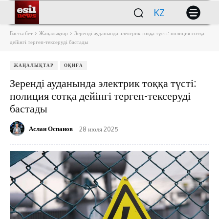
KZ
Басты бет
Жаңалықтар
Зеренді ауданында электрик тоққа түсті: полиция сотқа
дейінгі тергеп-тексеруді бастады
ЖАҢАЛЫҚТАР
ОҚИҒА
Зеренді ауданында электрик тоққа түсті:
полиция сотқа дейінгі тергеп-тексеруді
бастады
Аслан Оспанов
28 июля 2025