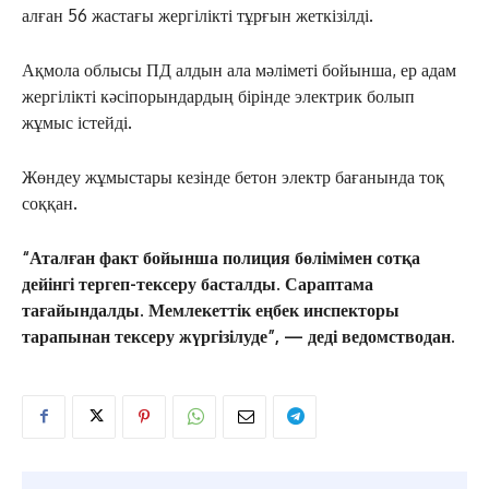
алған 56 жастағы жергілікті тұрғын жеткізілді.
Ақмола облысы ПД алдын ала мәліметі бойынша, ер адам
жергілікті кәсіпорындардың бірінде электрик болып
жұмыс істейді.
Жөндеу жұмыстары кезінде бетон электр бағанында тоқ
соққан.
“Аталған факт бойынша полиция бөлімімен сотқа
дейінгі тергеп-тексеру басталды. Сараптама
тағайындалды. Мемлекеттік еңбек инспекторы
тарапынан тексеру жүргізілуде”, — деді ведомстводан.