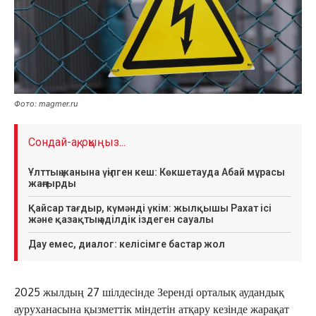
Фото: magmer.ru
Сондай-ақ, оқыңыз...
Ұлттың жанына үңілген кеш: Көкшетауда Абай мұрасы
жаңғырды
Қайсар тағдыр, күмәнді үкім: жылқышы Рахат ісі
және қазақтың әділдік іздеген сауалы
Дау емес, диалог: келісімге бастар жол
2025 жылдың 27 шілдесінде Зеренді орталық аудандық
ауруханасына қызметтік міндетін атқару кезінде жарақат