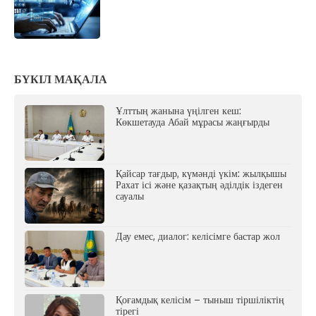
БҮКІЛ МАҚАЛА
Ұлттың жанына үңілген кеш:
Көкшетауда Абай мұрасы жаңғырды
Қайсар тағдыр, күмәнді үкім: жылқышы
Рахат ісі және қазақтың әділдік іздеген
сауалы
Дау емес, диалог: келісімге бастар жол
Қоғамдық келісім – тыныш тіршіліктің
тірегі