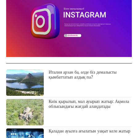
ЗЕРТТЕУ
СҰХБАТ
АРНАЙЫ ЖОБА
ӘЛЕУМЕТ
ҚҰҚЫҚ
ШЕЖІРЕ
ТЫЛСЫМ
ФОТО ДӘЙЕК
Италия арзан ба, әлде біз демалысты
қымбаттатып алдық па?
C
14.2
Kokshetau
Жоба туралы
Байланыс
Жарнама
Киік қырылып, мал ауырып жатыр: Ақмола
облысындағы жағдай алаңдатады
Қаладан ауылға ағылатын уақыт келе жатыр