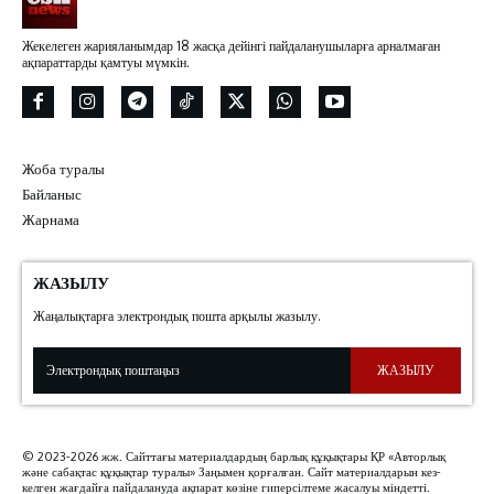
Жекелеген жарияланымдар 18 жасқа дейінгі пайдаланушыларға арналмаған
ақпараттарды қамтуы мүмкін.
Жоба туралы
Байланыс
Жарнама
ЖАЗЫЛУ
Жаңалықтарға электрондық пошта арқылы жазылу.
ЖАЗЫЛУ
© 2023-2026 жж. Сайттағы материалдардың барлық құқықтары ҚР «Авторлық
және сабақтас құқықтар туралы» Заңымен қорғалған. Сайт материалдарын кез-
келген жағдайға пайдалануда ақпарат көзіне гиперсілтеме жасалуы міндетті.