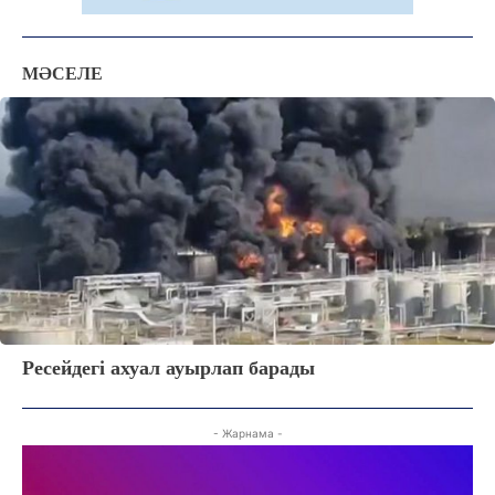
МӘСЕЛЕ
Ресейдегі ахуал ауырлап барады
ЖАҢАЛЫҚТАР
ОҚИҒА
- Жарнама -
КӨЗҚАРАС