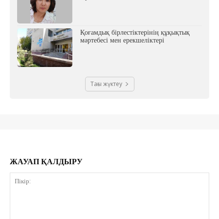
Қоғамдық бірлестіктерінің құқықтық
мәртебесі мен ерекшеліктері
Тағы жүктеу
ЖАУАП ҚАЛДЫРУ