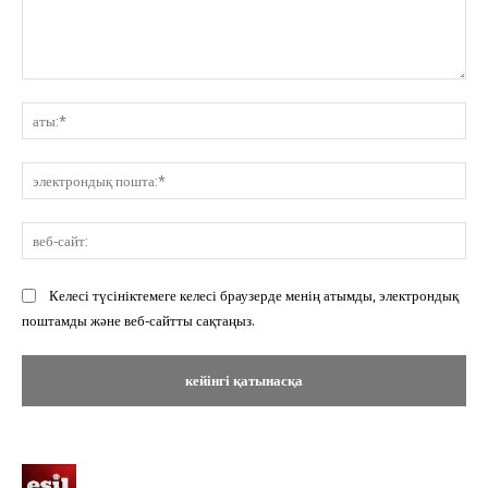
Пікір:
ат
эл
по
ве
сай
Келесі түсініктемеге келесі браузерде менің атымды, электрондық
поштамды және веб-сайтты сақтаңыз.