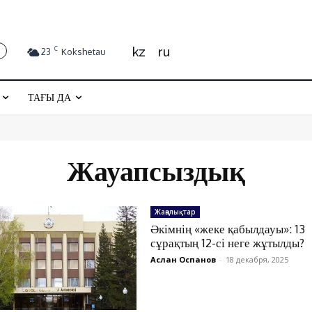
kz
ru
C
23
Kokshetau
ТАҒЫ ДА
Жауапсыздық
Жаңалықтар
Әкімнің «жеке қабылдауы»: 13
сұрақтың 12-сі неге жұтылды?
Аслан Оспанов
-
18 декабря, 2025