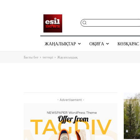
ЖАҢАЛЫҚТАР
ОҚИҒА
КӨЗҚАРАС
Басты бет
тегтері
Жауапсыздық
- Advertisement -