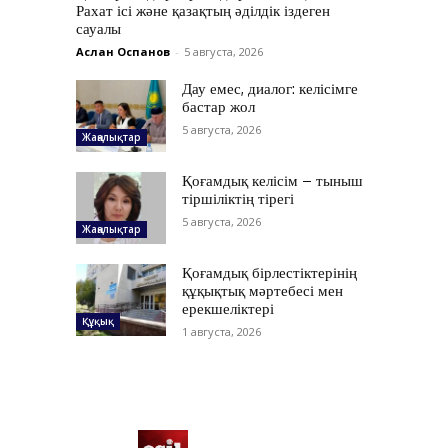
Рахат ісі және қазақтың әділдік іздеген
сауалы
Аслан Оспанов
-
5 августа, 2026
Дау емес, диалог: келісімге
бастар жол
5 августа, 2026
Жаңалықтар
Қоғамдық келісім – тыныш
тіршіліктің тірегі
5 августа, 2026
Жаңалықтар
Қоғамдық бірлестіктерінің
құқықтық мәртебесі мен
ерекшеліктері
Құқық
1 августа, 2026