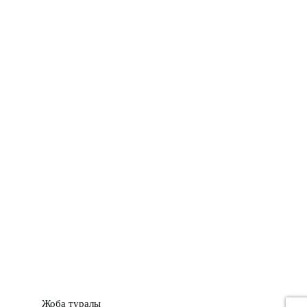
ШЕЖІРЕ
ТЫЛСЫМ
ФОТО ДӘЙЕК
C
23
Kokshetau
Жоба туралы
Байланыс
Жарнама
Жоба туралы