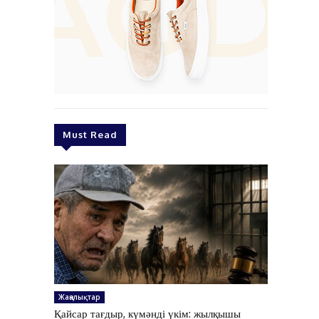
Must Read
Жаңалықтар
Қайсар тағдыр, күмәнді үкім: жылқышы