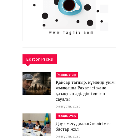
Editor Picks
Жаңалықтар
Қайсар тағдыр, күмәнді үкім:
жылқышы Рахат ісі және
қазақтың әділдік іздеген
сауалы
5 августа, 2026
Жаңалықтар
Дау емес, диалог: келісімге
бастар жол
5 августа, 2026