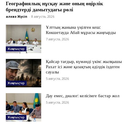
Географиялық нұсқау және оның өңірлік
брендтерді дамытудағы рөлі
Қалкөз Жүсіп
-
8 августа, 2026
Ұлттың жанына үңілген кеш:
Көкшетауда Абай мұрасы жаңғырды
7 августа, 2026
Жаңалықтар
Қайсар тағдыр, күмәнді үкім: жылқышы
Рахат ісі және қазақтың әділдік іздеген
сауалы
5 августа, 2026
Жаңалықтар
ЖАҢАЛЫҚТАР
Дау емес, диалог: келісімге бастар жол
ОҚИҒА
5 августа, 2026
КӨЗҚАРАС
ЗЕРТТЕУ
Жаңалықтар
СҰХБАТ