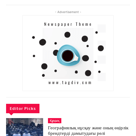
АРНАЙЫ ЖОБА
ӘЛЕУМЕТ
- Advertisement -
ҚҰҚЫҚ
ШЕЖІРЕ
ТЫЛСЫМ
ФОТО ДӘЙЕК
C
18.7
Kokshetau
Жоба туралы
Байланыс
Жарнама
Editor Picks
Құқық
Географиялық нұсқау және оның өңірлік
брендтерді дамытудағы рөлі