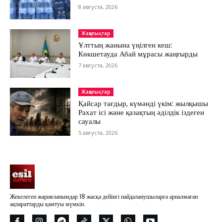
8 августа, 2026
Жаңалықтар
Ұлттың жанына үңілген кеш:
Көкшетауда Абай мұрасы жаңғырды
7 августа, 2026
Жаңалықтар
Қайсар тағдыр, күмәнді үкім: жылқышы
Рахат ісі және қазақтың әділдік іздеген
сауалы
5 августа, 2026
Жекелеген жарияланымдар 18 жасқа дейінгі пайдаланушыларға арналмаған
ақпараттарды қамтуы мүмкін.