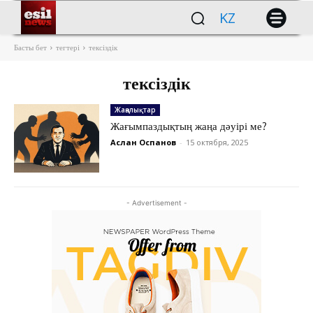
KZ
Басты бет
тегтері
тексіздік
тексіздік
Жаңалықтар
Жағымпаздықтың жаңа дәуірі ме?
Аслан Оспанов
-
15 октября, 2025
- Advertisement -