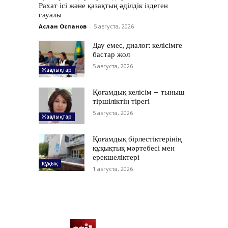
Рахат ісі және қазақтың әділдік іздеген
сауалы
Аслан Оспанов
-
5 августа, 2026
Дау емес, диалог: келісімге
бастар жол
5 августа, 2026
Жаңалықтар
Қоғамдық келісім – тыныш
тіршіліктің тірегі
5 августа, 2026
Жаңалықтар
Қоғамдық бірлестіктерінің
құқықтық мәртебесі мен
ерекшеліктері
Құқық
1 августа, 2026