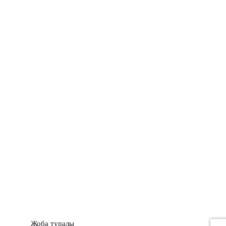
ШЕЖІРЕ
ТЫЛСЫМ
ФОТО ДӘЙЕК
C
17.8
Kokshetau
Жоба туралы
Байланыс
Жарнама
Жоба туралы