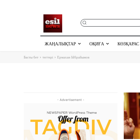
ЖАҢАЛЫҚТАР
ОҚИҒА
КӨЗҚАРАС
Басты бет
тегтері
Ермахан Ыбрайымов
- Advertisement -