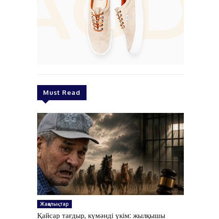
Must Read
Жаңалықтар
Қайсар тағдыр, күмәнді үкім: жылқышы