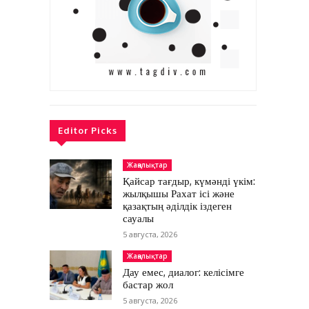
Editor Picks
Жаңалықтар
Қайсар тағдыр, күмәнді үкім:
жылқышы Рахат ісі және
қазақтың әділдік іздеген
сауалы
5 августа, 2026
Жаңалықтар
Дау емес, диалог: келісімге
бастар жол
5 августа, 2026