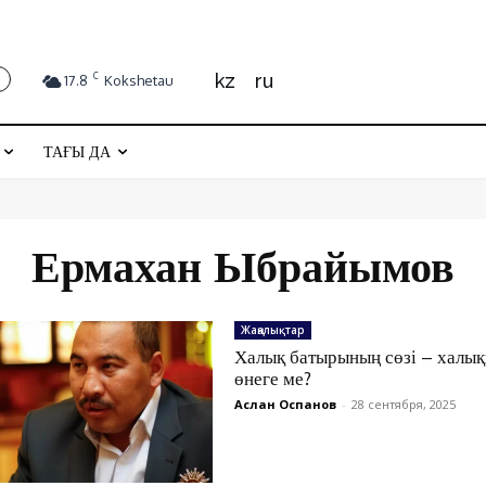
kz
ru
C
17.8
Kokshetau
ТАҒЫ ДА
Ермахан Ыбрайымов
Жаңалықтар
Халық батырының сөзі – халық
өнеге ме?
Аслан Оспанов
-
28 сентября, 2025