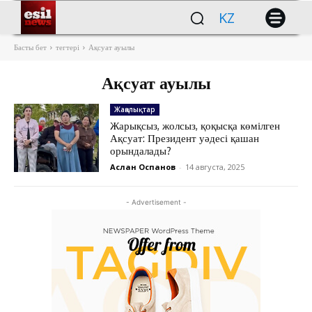
KZ
Басты бет
тегтері
Ақсуат ауылы
Ақсуат ауылы
Жаңалықтар
Жарықсыз, жолсыз, қоқысқа көмілген
Ақсуат: Президент уәдесі қашан
орындалады?
Аслан Оспанов
-
14 августа, 2025
- Advertisement -