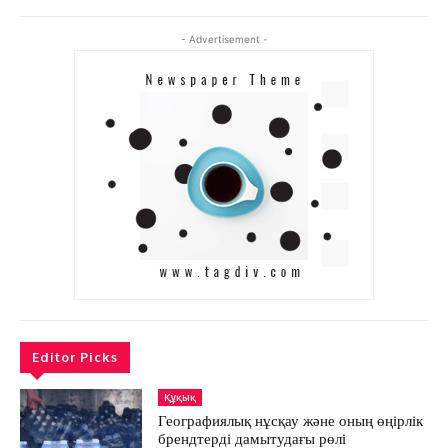
АРНАЙЫ ЖОБА
ӘЛЕУМЕТ
- Advertisement -
ҚҰҚЫҚ
ШЕЖІРЕ
ТЫЛСЫМ
ФОТО ДӘЙЕК
C
20.8
Kokshetau
Жоба туралы
Байланыс
Жарнама
Editor Picks
Құқық
Географиялық нұсқау және оның өңірлік
брендтерді дамытудағы рөлі