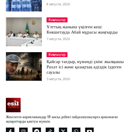
8 августа, 2026
Жаңалықтар
Ұлттың жанына үңілген кеш:
Көкшетауда Абай мұрасы жаңғырды
7 августа, 2026
Жаңалықтар
Қайсар тағдыр, күмәнді үкім: жылқышы
Рахат ісі және қазақтың әділдік іздеген
сауалы
5 августа, 2026
Жекелеген жарияланымдар 18 жасқа дейінгі пайдаланушыларға арналмаған
ақпараттарды қамтуы мүмкін.