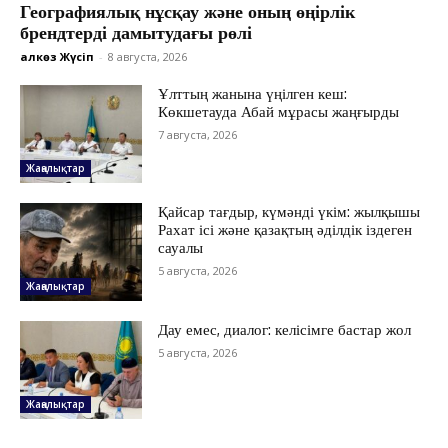
Географиялық нұсқау және оның өңірлік
брендтерді дамытудағы рөлі
Қалкөз Жүсіп
-
8 августа, 2026
Ұлттың жанына үңілген кеш:
Көкшетауда Абай мұрасы жаңғырды
7 августа, 2026
Жаңалықтар
Қайсар тағдыр, күмәнді үкім: жылқышы
Рахат ісі және қазақтың әділдік іздеген
сауалы
5 августа, 2026
Жаңалықтар
ЖАҢАЛЫҚТАР
Дау емес, диалог: келісімге бастар жол
ОҚИҒА
5 августа, 2026
КӨЗҚАРАС
ЗЕРТТЕУ
Жаңалықтар
СҰХБАТ