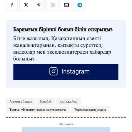
ЖАҢАЛЫҚТАР
ОҚИҒА
КӨЗҚАРАС
ЗЕРТТЕУ
СҰХБАТ
Ақмола облысы
Бурабай
кәріз жүйесі
АРНАЙЫ ЖОБА
Тұрғын үй-коммуналдық шаруашылығы
Тұрғындардың үндеуі
ӘЛЕУМЕТ
ҚҰҚЫҚ
- Жарнама -
ШЕЖІРЕ