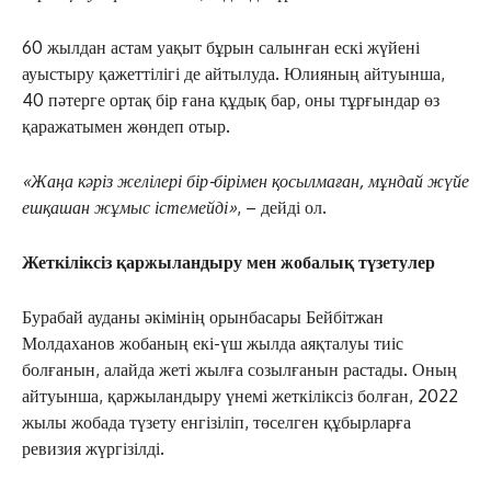
60 жылдан астам уақыт бұрын салынған ескі жүйені
ауыстыру қажеттілігі де айтылуда. Юлияның айтуынша,
40 пәтерге ортақ бір ғана құдық бар, оны тұрғындар өз
қаражатымен жөндеп отыр.
«Жаңа кәріз желілері бір-бірімен қосылмаған, мұндай жүйе
ешқашан жұмыс істемейді»
, – дейді ол.
Жеткіліксіз қаржыландыру мен жобалық түзетулер
Бурабай ауданы әкімінің орынбасары Бейбітжан
Молдаханов жобаның екі-үш жылда аяқталуы тиіс
болғанын, алайда жеті жылға созылғанын растады. Оның
айтуынша, қаржыландыру үнемі жеткіліксіз болған, 2022
жылы жобада түзету енгізіліп, төселген құбырларға
ревизия жүргізілді.