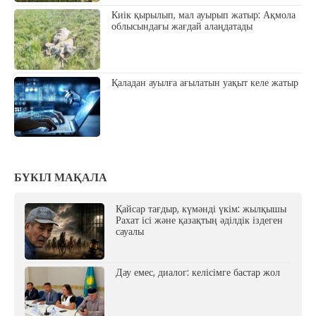
Киік қырылып, мал ауырып жатыр: Ақмола
облысындағы жағдай алаңдатады
Қаладан ауылға ағылатын уақыт келе жатыр
БҮКІЛ МАҚАЛА
Қайсар тағдыр, күмәнді үкім: жылқышы
Рахат ісі және қазақтың әділдік іздеген
сауалы
Дау емес, диалог: келісімге бастар жол