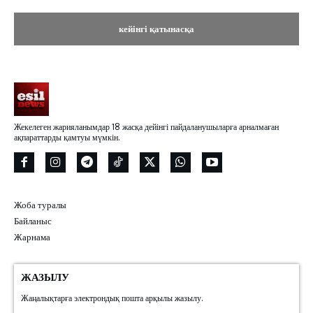
Жекелеген жарияланымдар 18 жасқа дейінгі пайдаланушыларға арналмаған
ақпараттарды қамтуы мүмкін.
Жоба туралы
Байланыс
Жарнама
ЖАЗЫЛУ
Жаңалықтарға электрондық пошта арқылы жазылу.