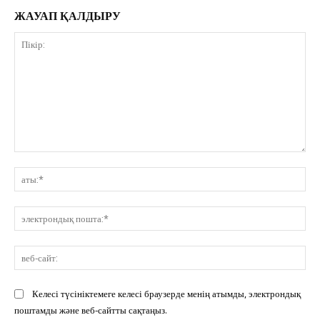
ЖАУАП ҚАЛДЫРУ
Пікір:
ат
эл
по
ве
сай
Келесі түсініктемеге келесі браузерде менің атымды, электрондық
поштамды және веб-сайтты сақтаңыз.