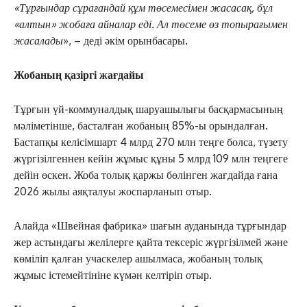
«Тұрғындар сұрағандай құм төсемесімен жасасақ, бұл
«алтын» жобаға айналар еді. Ал төсеме өз топырағымен
жасалады
», – деді әкім орынбасары.
Жобаның қазіргі жағдайы
Тұрғын үй-коммуналдық шаруашылығы басқармасының
мәліметінше, басталған жобаның 85%-ы орындалған.
Бастапқы келісімшарт 4 млрд 270 млн теңге болса, түзету
жүргізілгеннен кейін жұмыс құны 5 млрд 109 млн теңгеге
дейін өскен. Жоба толық қаржы бөлінген жағдайда ғана
2026 жылы аяқталуы жоспарланып отыр.
Алайда «Швейная фабрика» шағын ауданында тұрғындар
жер астындағы желілерге қайта тексеріс жүргізілмей және
көміліп қалған учаскелер ашылмаса, жобаның толық
жұмыс істемейтініне күмән келтіріп отыр.