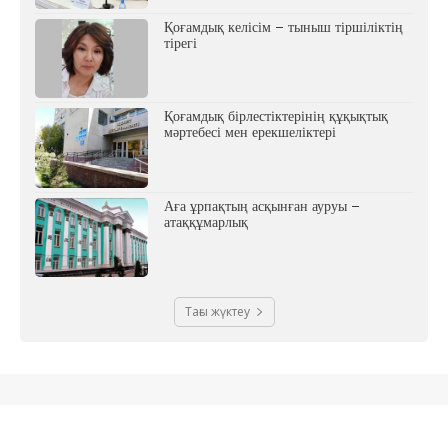
Қоғамдық келісім – тыныш тіршіліктің
тірегі
Қоғамдық бірлестіктерінің құқықтық
мәртебесі мен ерекшеліктері
Аға ұрпақтың асқынған ауруы –
атаққұмарлық
Тағы жүктеу