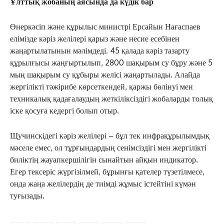
Ұлттық жобаның аясында да күдік бар
Өнеркәсіп және құрылыс министрі Ерсайын Нағаспаев
елімізде кәріз желілері қарыз және несие есебінен
жаңартылатынын мәлімдеді. 45 қалада кәріз тазарту
құрылғысы жаңғыртылып, 2800 шақырым су бұру және 5
мың шақырым су құбыры желісі жаңартылады. Алайда
жергілікті тәжірибе көрсеткендей, қаржы бөлінуі мен
техникалық қадағалаудың жеткіліксіздігі жобаларды толық
іске қосуға кедергі болып отыр.
Щучинскідегі кәріз желілері – бұл тек инфрақұрылымдық
мәселе емес, ол тұрғындардың сенімсіздігі мен жергілікті
биліктің жауапкершілігін сынайтын айқын индикатор.
Егер тексеріс жүргізілмей, бұрынғы қателер түзетілмесе,
онда жаңа желілердің де тиімді жұмыс істейтіні күмән
туғызады.