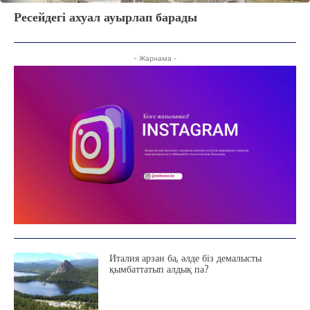
Ресейдегі ахуал ауырлап барады
- Жарнама -
Италия арзан ба, әлде біз демалысты
қымбаттатып алдық па?