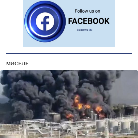
ТЫЛСЫМ
ФОТО ДӘЙЕК
C
15.1
Kokshetau
Жоба туралы
Байланыс
Жарнама
МӘСЕЛЕ