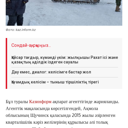
Фото: kaz.inform.kz
Сондай-ақ, оқыңыз...
Қайсар тағдыр, күмәнді үкім: жылқышы Рахат ісі және
қазақтың әділдік іздеген сауалы
Дау емес, диалог: келісімге бастар жол
Қоғамдық келісім – тыныш тіршіліктің тірегі
Бұл туралы
Казинформ
ақпарат агенттігінде жарияланды.
Агенттік мақаласында көрсетілгендей, Ақмола
облысының Щучинск қаласында 2015 жылы әзірленген
кварталішілік кәріз желілерінің құрылысы әлі толық