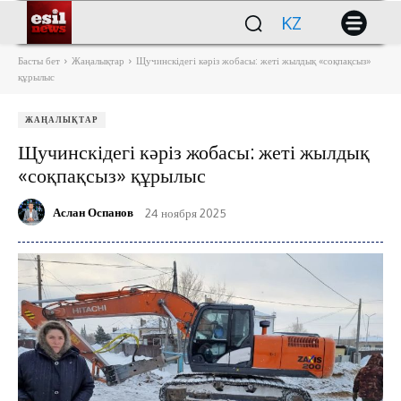
KZ
Басты бет
Жаңалықтар
Щучинскідегі кәріз жобасы: жеті жылдық «соқпақсыз»
құрылыс
ЖАҢАЛЫҚТАР
Щучинскідегі кәріз жобасы: жеті жылдық
«соқпақсыз» құрылыс
Аслан Оспанов
24 ноября 2025