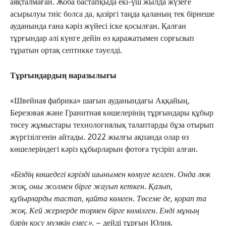
аяқталмаған. Жоба бастапқыда екі-үш жылда жүзеге
асырылуы тиіс болса да, қазіргі таңда қаланың тек бірнеше
ауданында ғана кәріз жүйесі іске қосылған. Қалған
тұрғындар әлі күнге дейін өз қаражатымен сорғызып
тұратын ортақ септикке тәуелді.
Тұрғындардың наразылығы
«Швейная фабрика» шағын ауданындағы Аққайың,
Березовая және Гранитная көшелерінің тұрғындары құбыр
төсеу жұмыстары технологиялық талаптарды бұза отырып
жүргізілгенін айтады. 2022 жылғы ақпанда олар өз
көшелеріндегі кәріз құбырларын фотоға түсіріп алған.
«Біздің көшедегі кәрізді шынымен көмуге келген. Онда люк
жоқ, оны жолмен бірге жауып кеткен. Қазып,
құбырларды тастап, қайта көмген. Төсеме де, қорап та
жоқ. Кей жерлерде тормен бірге көмілген. Енді мұның
бәрін қосу мүмкін емес»
, – дейді тұрғын Юлия.