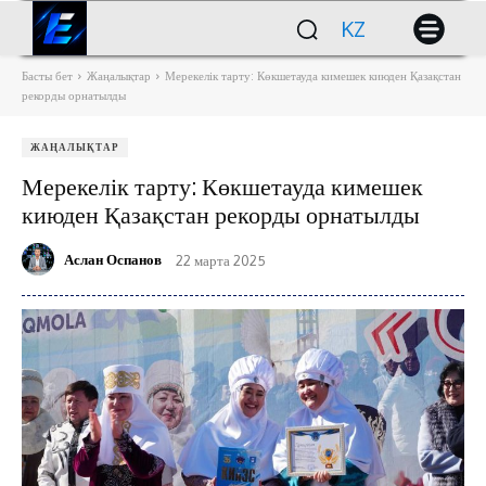
KZ
Басты бет
Жаңалықтар
Мерекелік тарту: Көкшетауда кимешек киюден Қазақстан
рекорды орнатылды
ЖАҢАЛЫҚТАР
Мерекелік тарту: Көкшетауда кимешек
киюден Қазақстан рекорды орнатылды
Аслан Оспанов
22 марта 2025