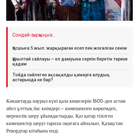
Сондай-ақ, оқыңыз...
Қосшыға 5 жыл: жарқыраған есеп пен жоғалған сенім
Құрылтай сайлауы – ел дамуына серпін беретін тарихи
қадам
Тойда сөйлеген ақсақалды қамауға алудың
астарында не бар?
Көкшетауда наурыз күні қала көшелерін 1600-ден астам
әйел ұлттық бас киімдері – кимешекпен көркемдеп,
мерекелік шеру ұйымдастырды. Қаз қатар тізілген
кимешектер шеруі тарихи оқиғаға айналып, Қазақстан
Рекордтар кітабына енді.