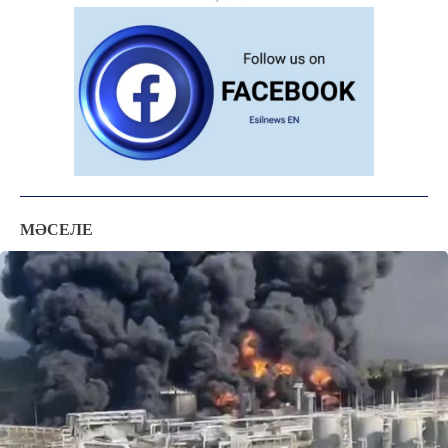
ТЫЛСЫМ
ФОТО ДӘЙЕК
C
25
Kokshetau
Жоба туралы
Байланыс
Жарнама
МӘСЕЛЕ