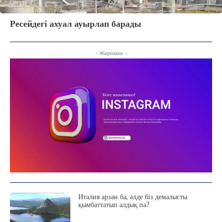
Ресейдегі ахуал ауырлап барады
- Жарнама -
Италия арзан ба, әлде біз демалысты
қымбаттатып алдық па?