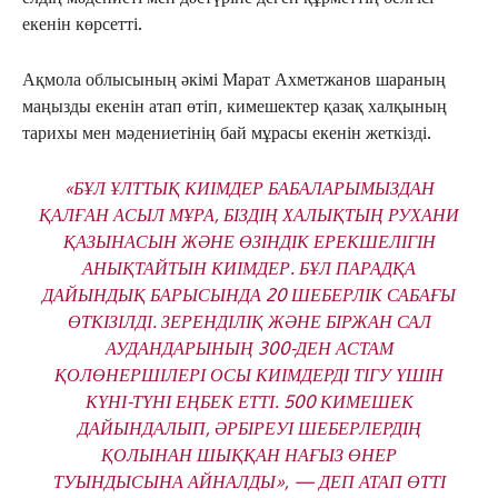
екенін көрсетті.
Ақмола облысының әкімі Марат Ахметжанов шараның
маңызды екенін атап өтіп, кимешектер қазақ халқының
тарихы мен мәдениетінің бай мұрасы екенін жеткізді.
«БҰЛ ҰЛТТЫҚ КИІМДЕР БАБАЛАРЫМЫЗДАН
ҚАЛҒАН АСЫЛ МҰРА, БІЗДІҢ ХАЛЫҚТЫҢ РУХАНИ
ҚАЗЫНАСЫН ЖӘНЕ ӨЗІНДІК ЕРЕКШЕЛІГІН
АНЫҚТАЙТЫН КИІМДЕР. БҰЛ ПАРАДҚА
ДАЙЫНДЫҚ БАРЫСЫНДА 20 ШЕБЕРЛІК САБАҒЫ
ӨТКІЗІЛДІ. ЗЕРЕНДІЛІҚ ЖӘНЕ БІРЖАН САЛ
АУДАНДАРЫНЫҢ 300-ДЕН АСТАМ
ҚОЛӨНЕРШІЛЕРІ ОСЫ КИІМДЕРДІ ТІГУ ҮШІН
КҮНІ-ТҮНІ ЕҢБЕК ЕТТІ. 500 КИМЕШЕК
ДАЙЫНДАЛЫП, ӘРБІРЕУІ ШЕБЕРЛЕРДІҢ
ҚОЛЫНАН ШЫҚҚАН НАҒЫЗ ӨНЕР
ТУЫНДЫСЫНА АЙНАЛДЫ», — ДЕП АТАП ӨТТІ