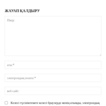
ЖАУАП ҚАЛДЫРУ
Пікір:
ат
эл
по
ве
сай
Келесі түсініктемеге келесі браузерде менің атымды, электрондық