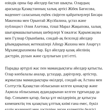
өзіндік орны бар әйелдер бастап шықты. Олардың
арасында Қазақстанның халық әртісі Жібек Бағисова,
мәдениет саласының еңбек сіңірген қайраткерлері Бисара
Макенова мен Орынтай Жүсібалина, ұстаз және
публицист Әлия Ахетова, тілші Марал Жақыпова, халық
шығармашылығының шеберлері Ұлжалғас Қарымсақова
мен Гүлнар Орынбаева, сондай-ақ белсенді әйелдер
ұйымдарының жетекшілері Айнұр Жахина мен Анаргүл
Мұхамедрахимова бар. Бұл әйелдер қазақ әйелінің
дәстүрін, рухын және сұлулығын үлгі етті.
Парадқа әртүрлі жас пен мамандықтағы әйелдер қатысты.
Олар көпбалалы аналар, ұстаздар, дәрігерлер, әртістер,
жұмысшы мамандықтары өкілдері, сондай-ақ Астана мен
Солтүстік Қазақстан облысынан келген қонақтар және
Ақмола облысының аудандарынан келген тұрғындар да
бар. Сонымен қатар, басқа ұлт өкілдерінің де қатысуы
кимешектің тек қазақтың ұлттық киімі ғана емес, бүкіл
елдің мәдениеті мен дәстүріне деген құрметтің белгісі