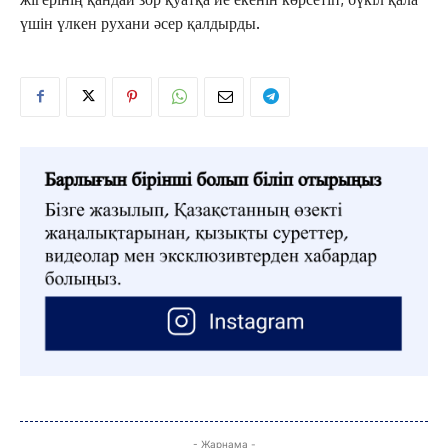
үшін үлкен рухани әсер қалдырды.
ЖАҢАЛЫҚТАР
ОҚИҒА
КӨЗҚАРАС
ЗЕРТТЕУ
СҰХБАТ
АРНАЙЫ ЖОБА
ӘЛЕУМЕТ
ҚҰҚЫҚ
ШЕЖІРЕ
- Жарнама -