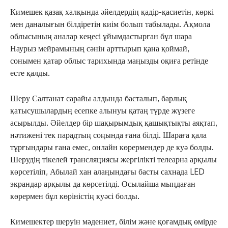
Кимешек қазақ халқында әйелдердің қадір-қасиетін, көркі
мен даналығын білдіретін киім болып табылады. Ақмола
облысының аналар кеңесі ұйымдастырған бұл шара
Наурыз мейрамының сәнін арттырып қана қоймай,
сонымен қатар облыс тарихында маңызды оқиға ретінде
есте қалды.
Шеру Салтанат сарайы алдында басталып, барлық
қатысушылардың есепке алынуы қатаң түрде жүзеге
асырылды. Әйелдер бір шақырымдық қашықтықты аяқтап,
нәтижені тек парадтың соңында ғана білді. Шараға қала
тұрғындары ғана емес, онлайн көрермендер де куә болды.
Шерудің тікелей трансляциясы жергілікті телеарна арқылы
көрсетіліп, Абылай хан алаңындағы басты сахнада LED
экрандар арқылы да көрсетілді. Осылайша мыңдаған
көрермен бұл көріністің куәсі болды.
Кимешектер шеруін мәдениет, білім және қоғамдық өмірде