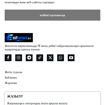
поштамды және веб-сайтты сақтаңыз.
Жекелеген жарияланымдар 18 жасқа дейінгі пайдаланушыларға арналмаған
ақпараттарды қамтуы мүмкін.
Жоба туралы
Байланыс
Жарнама
ЖАЗЫЛУ
Жаңалықтарға электрондық пошта арқылы жазылу.