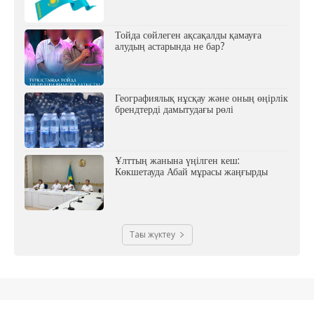
Тойда сөйлеген ақсақалды қамауға
алудың астарында не бар?
Географиялық нұсқау және оның өңірлік
брендтерді дамытудағы рөлі
Ұлттың жанына үңілген кеш:
Көкшетауда Абай мұрасы жаңғырды
Тағы жүктеу