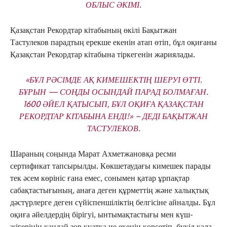
ОБЛЫС ӘКІМІ.
Қазақстан Рекордтар кітабының өкілі Бақытжан
Тастулеков парадтың ерекше екенін атап өтіп, бұл оқиғаны
Қазақстан Рекордтар кітабына тіркегенін жариялады.
«БҰЛ РӘСІМДЕ АҚ КИМЕШЕКТІҢ ШЕРУІ ӨТТІ.
БҰРЫН — СОҢДЫ ОСЫНДАЙ ПАРАД БОЛМАҒАН.
1600 ӘЙЕЛ ҚАТЫСЫП, БҰЛ ОҚИҒА ҚАЗАҚСТАН
РЕКОРДТАР КІТАБЫНА ЕНДІ!» – ДЕДІ БАҚЫТЖАН
ТАСТУЛЕКОВ.
Шараның соңында Марат Ахметжановқа ресми
сертификат тапсырылды. Көкшетаудағы кимешек парады
тек әсем көрініс ғана емес, сонымен қатар ұрпақтар
сабақтастығының, анаға деген құрметтің және халықтық
дәстүрлерге деген сүйіспеншіліктің белгісіне айналды. Бұл
оқиға әйелдердің бірігуі, ынтымақтастығы мен күш-
жігерінің қандай зор қуатқа ие екенін көрсетіп, бүкіл қала