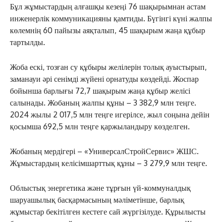
Бұл жұмыстардың алғашқы кезеңі 76 шақырымнан астам
инженерлік коммуникацияны қамтиды. Бүгінгі күні жалпы
көлемнің 60 пайызы аяқталып, 45 шақырым жаңа құбыр
тартылды.
Жоба ескі, тозған су құбыры желілерін толық ауыстырып,
заманауи әрі сенімді жүйені орнатуды көздейді. Жоспар
бойынша барлығы 72,7 шақырым жаңа құбыр желісі
салынады. Жобаның жалпы құны – 3 382,9 млн теңге.
2024 жылы 2 017,5 млн теңге игерілсе, жыл соңына дейін
қосымша 692,5 млн теңге қаржыландыру көзделген.
Жобаның мердігері – «УниверсалСтройСервис» ЖШС.
Жұмыстардың келісімшарттық құны – 3 279,9 млн теңге.
Облыстық энергетика және тұрғын үй-коммуналдық
шаруашылық басқармасының мәліметінше, барлық
жұмыстар бекітілген кестеге сай жүргізілуде. Құрылысты