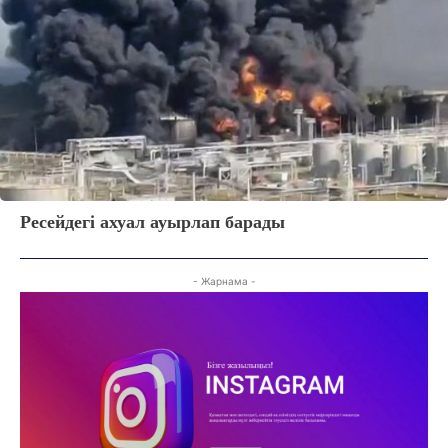
ЖАҢАЛЫҚТАР
ОҚИҒА
КӨЗҚАРАС
ЗЕРТТЕУ
СҰХБАТ
Ресейдегі ахуал ауырлап барады
АРНАЙЫ ЖОБА
ӘЛЕУМЕТ
ҚҰҚЫҚ
- Жарнама -
ШЕЖІРЕ
ТЫЛСЫМ
ФОТО ДӘЙЕК
C
32.4
Kokshetau