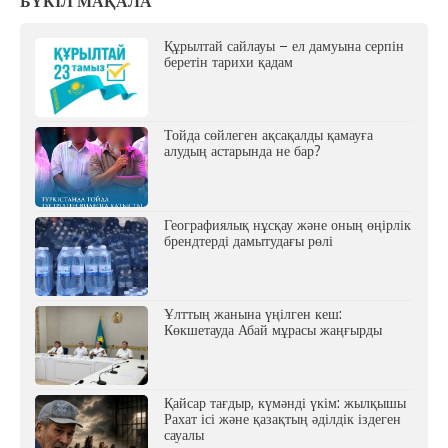
БҮКІЛ МАҚАЛА
Құрылтай сайлауы – ел дамуына серпін
беретін тарихи қадам
Тойда сөйлеген ақсақалды қамауға
алудың астарында не бар?
Географиялық нұсқау және оның өңірлік
брендтерді дамытудағы рөлі
Ұлттың жанына үңілген кеш:
Көкшетауда Абай мұрасы жаңғырды
Қайсар тағдыр, күмәнді үкім: жылқышы
Рахат ісі және қазақтың әділдік іздеген
сауалы