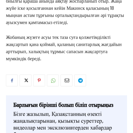
биылғы қараша айында аяқтау жоспарланып отыр. Жаңа
жүйе іске қосылғаннан кейін Макинск қаласының 18
мыңнан астам тұрғыны орталықтандырылған әрі тұрақты
ауызсумен қамтамасыз етіледі.
Жобаның жүзеге асуы тек таза суға қолжетімділікті
жақсартып қана қоймай, қаланың санитарлық жағдайын
арттырып, халықтың тұрмыс сапасын жақсартуға
мүмкіндік береді.