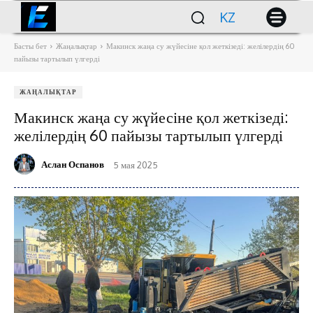
KZ
Басты бет
Жаңалықтар
Макинск жаңа су жүйесіне қол жеткізеді: желілердің 60
пайызы тартылып үлгерді
ЖАҢАЛЫҚТАР
Макинск жаңа су жүйесіне қол жеткізеді:
желілердің 60 пайызы тартылып үлгерді
Аслан Оспанов
5 мая 2025