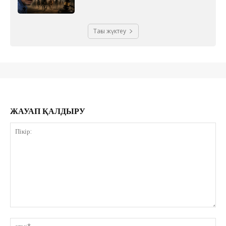
Тағы жүктеу
ЖАУАП ҚАЛДЫРУ
Пікір:
ат