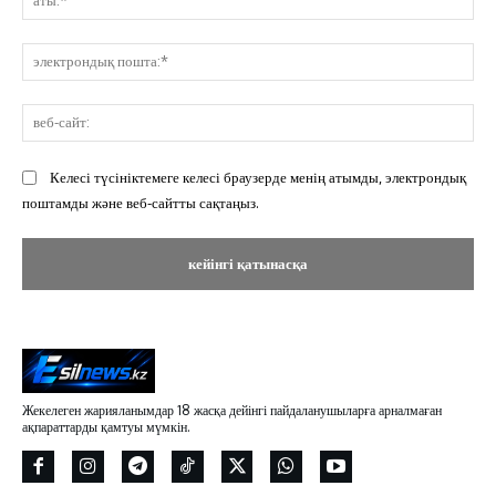
эл
по
ве
сай
Келесі түсініктемеге келесі браузерде менің атымды, электрондық
поштамды және веб-сайтты сақтаңыз.
Жекелеген жарияланымдар 18 жасқа дейінгі пайдаланушыларға арналмаған
ақпараттарды қамтуы мүмкін.