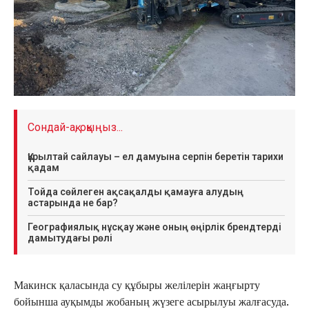
Сондай-ақ, оқыңыз...
Құрылтай сайлауы – ел дамуына серпін беретін тарихи
қадам
Тойда сөйлеген ақсақалды қамауға алудың
астарында не бар?
Географиялық нұсқау және оның өңірлік брендтерді
дамытудағы рөлі
Макинск қаласында су құбыры желілерін жаңғырту
бойынша ауқымды жобаның жүзеге асырылуы жалғасуда.