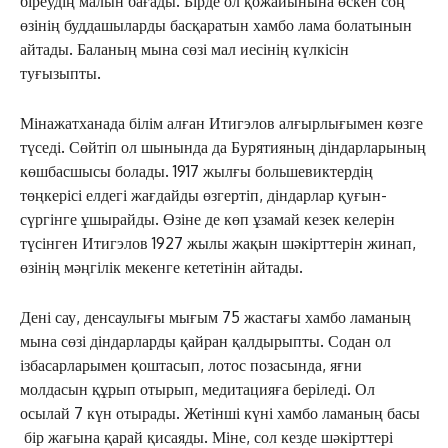
біреудің малын бағады. Бірде ол қожайынына өскен соң
өзінің буддашыларды басқаратын хамбо лама болатынын
айтады. Баланың мына сөзі мал иесінің күлкісін
туғызыпты.
Мінажатханада білім алған Итигэлов алғырлығымен көзге
түседі. Сөйтіп ол шынында да Бурятияның діндарларының
көшбасшысы болады. 1917 жылғы большевиктердің
төңкерісі елдегі жағдайды өзгертіп, діндарлар қуғын-
сүргінге ұшырайды. Өзіне де көп ұзамай кезек келерін
түсінген Итигэлов 1927 жылы жақын шәкірттерін жинап,
өзінің мәңгілік мекенге кететінін айтады.
Дені сау, денсаулығы мығым 75 жастағы хамбо ламаның
мына сөзі діндарларды қайран қалдырыпты. Содан ол
ізбасарларымен қоштасып, лотос позасында, яғни
молдасын құрып отырып, медитацияға беріледі. Ол
осылай 7 күн отырады. Жетінші күні хамбо ламаның басы
бір жағына қарай қисаяды. Міне, сол кезде шәкірттері