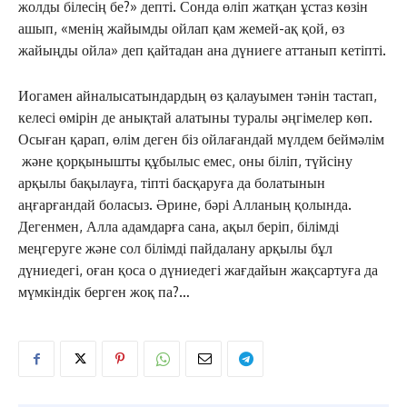
жолды білесің бе?» депті. Сонда өліп жатқан ұстаз көзін
ашып, «менің жайымды ойлап қам жемей-ақ қой, өз
жайыңды ойла» деп қайтадан ана дүниеге аттанып кетіпті.
C
30.3
Kokshetau
Жоба туралы
Байланыс
Жарнама
Иогамен айналысатындардың өз қалауымен тәнін тастап,
келесі өмірін де анықтай алатыны туралы әңгімелер көп.
Осыған қарап, өлім деген біз ойлағандай мүлдем беймәлім
және қорқынышты құбылыс емес, оны біліп, түйсіну
арқылы бақылауға, тіпті басқаруға да болатынын
аңғарғандай боласыз. Әрине, бәрі Алланың қолында.
Дегенмен, Алла адамдарға сана, ақыл беріп, білімді
меңгеруге және сол білімді пайдалану арқылы бұл
дүниедегі, оған қоса о дүниедегі жағдайын жақсартуға да
мүмкіндік берген жоқ па?…