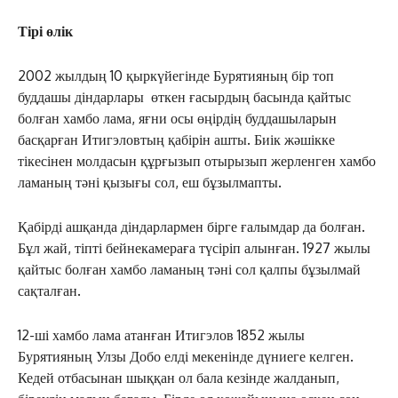
Тірі өлік
2002 жылдың 10 қыркүйегінде Бурятияның бір топ
буддашы діндарлары өткен ғасырдың басында қайтыс
болған хамбо лама, яғни осы өңірдің буддашыларын
басқарған Итигэловтың қабірін ашты. Биік жәшікке
тікесінен молдасын құрғызып отырызып жерленген хамбо
ламаның тәні қызығы сол, еш бұзылмапты.
Қабірді ашқанда діндарлармен бірге ғалымдар да болған.
Бұл жай, тіпті бейнекамераға түсіріп алынған. 1927 жылы
қайтыс болған хамбо ламаның тәні сол қалпы бұзылмай
сақталған.
12-ші хамбо лама атанған Итигэлов 1852 жылы
Бурятияның Улзы Добо елді мекенінде дүниеге келген.
Кедей отбасынан шыққан ол бала кезінде жалданып,