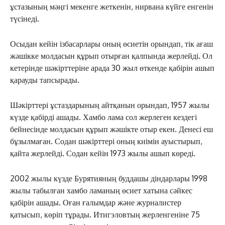
ұстазының мәңгі мекенге жеткенін, нирвана күйге енгенін
түсінеді.
Осыдан кейін ізбасарлары оның өсиетін орындап, тік ағаш
жәшікке молдасын құрып отырған қалпында жерлейді. Ол
кетерінде шәкірттеріне арада 30 жыл өткенде қабірін ашып
қарауды тапсырады.
Шәкірттері ұстаздарының айтқанын орындап, 1957 жылы
күзде қабірді ашады. Хамбо лама сол жерлеген кездегі
бейнесінде молдасын құрып жәшікте отыр екен. Денесі еш
бұзылмаған. Содан шәкірттері оның киімін ауыстырып,
қайта жерлейді. Содан кейін 1973 жылы ашып көреді.
2002 жылы күзде Бурятияның буддашы діндарлары 1998
жылы табылған хамбо ламаның өсиет хатына сәйкес
қабірін ашады. Оған ғалымдар және журналистер
қатысып, көріп тұрады. Итигэловтың жерленгеніне 75