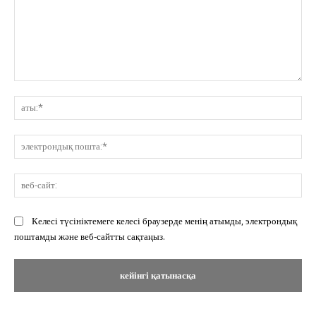
Пікір:
ат
эл
по
ве
сай
Келесі түсініктемеге келесі браузерде менің атымды, электрондық
поштамды және веб-сайтты сақтаңыз.