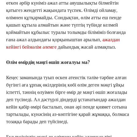
өткен әрбір күніміз ажал атты аяушылықты білмейтін
қатыгез жендетті жақындата түспек. Өлімді ойламау,
өлімнен құтқармайды. Сондықтан, өлім атты еш пенде
қашып құтыла алмайтын және түптің түбінде келмей
қоймайтын құбылыс туралы толымды біліміміз болғанда
ғана ажал алдындағы қорқыныштан арылып,
ажалдан
кейінгі беймәлім әлемге
дайындық жасай алмақпыз.
Өлім өмірдің мәңгі өшіп жоғалуы ма?
Кеңес заманында туып өскен атеистік тәлім-тәрбие алған
бүгінгі аға ұрпақ өкілдерінің көбі өлім деген мәңгі ұйқы
іспетті, тәннің өлуімен бірге өмір де мәңгі өшіп жоғалады
деп түсінеді. Ал дәстүрлі діндерді ұстанатындар ажалдан
кейін қабір өмірі басталып, онан әрі пенде қиямет сотына
тартылады, күнәсінің аз-көптігіне қарай жұмаққа, болмаса
тозаққа барады деп түйсінеді.
Бұл түсініктің екеуі де өлімнен кейін адамның тірі