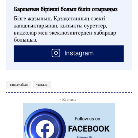
таңғажайып
тылсым
- Жарнама -