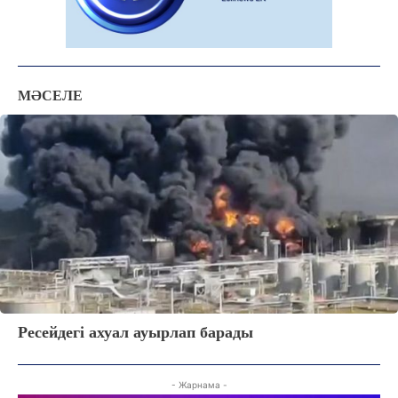
МӘСЕЛЕ
Ресейдегі ахуал ауырлап барады
- Жарнама -