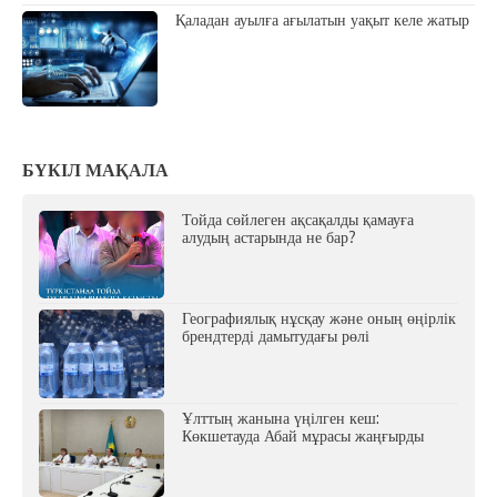
Қаладан ауылға ағылатын уақыт келе жатыр
БҮКІЛ МАҚАЛА
Тойда сөйлеген ақсақалды қамауға
алудың астарында не бар?
Географиялық нұсқау және оның өңірлік
брендтерді дамытудағы рөлі
Ұлттың жанына үңілген кеш:
Көкшетауда Абай мұрасы жаңғырды