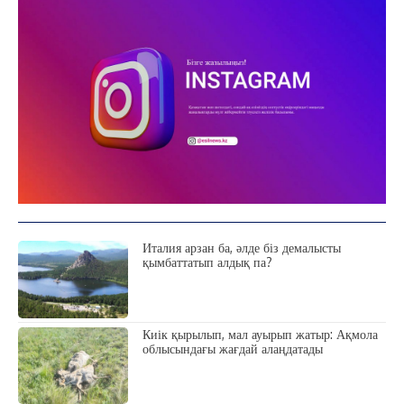
Италия арзан ба, әлде біз демалысты
қымбаттатып алдық па?
Киік қырылып, мал ауырып жатыр: Ақмола
облысындағы жағдай алаңдатады