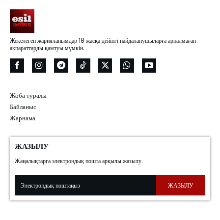
Жекелеген жарияланымдар 18 жасқа дейінгі пайдаланушыларға арналмаған
ақпараттарды қамтуы мүмкін.
Жоба туралы
Байланыс
Жарнама
ЖАЗЫЛУ
Жаңалықтарға электрондық пошта арқылы жазылу.
ЖАЗЫЛУ