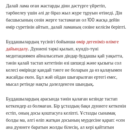
Далай лама оған жастарды діни дәстүрге үйретіп,
тәрбиелеу үшін әлі де біраз жыл жүре тұруын өтінеді. Дін
басшысының сөзін жерге тастамаған ол 100 жасқа дейін
өмір сүретінін айтып, далай ламаның сөзіне келісім беріпті.
Буддашылардың түсінігі бойынша
өмір дегеніміз өлімге
ЖАҢАЛЫҚТАР
дайындалу
. Дүниені тәркі қылып, күндіз-түні
медитациямен айналысатын діндар буддашы қай уақытта,
ОҚИҒА
тәнін қалай тастап кететінін өзі шешеді және қызығы сол
КӨЗҚАРАС
келесі өмірінде қандай тәнге ие боларын да өз қалауымен
ЗЕРТТЕУ
жасайды екен. Бұл жәй ойдан шығарылған ертегі емес,
СҰХБАТ
мысал ретінде нақты дәлелденген шындық.
АРНАЙЫ ЖОБА
ӘЛЕУМЕТ
Буддашылардың арасында тәнін қалаған кезінде тастап
кеткендер аз болмаған. Бір ұстаздың бақи дүниеге кеткенін
ҚҰҚЫҚ
естіп, оның досы қоштасуға келіпті. Ұстазды сынамақ
ШЕЖІРЕ
болды ма, әлгі өліп жатқан досының мүрдесіне қарап: «сен
ТЫЛСЫМ
ана дүниеге баратын жолды білесің, ал кері қайтатын
ФОТО ДӘЙЕК