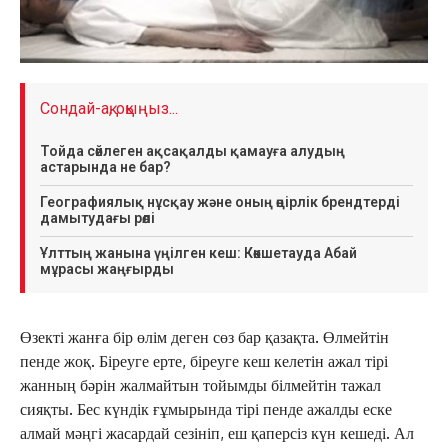
Сондай-ақ, оқыңыз...
Тойда сөйлеген ақсақалды қамауға алудың
астарында не бар?
Географиялық нұсқау және оның өңірлік брендтерді
дамытудағы рөлі
Ұлттың жанына үңілген кеш: Көкшетауда Абай
мұрасы жаңғырды
Өзекті жанға бір өлім деген сөз бар қазақта. Өлмейтін
пенде жоқ. Біреуге ерте, біреуге кеш келетін ажал тірі
жанның бәрін жалмайтын тойымды білмейтін тажал
сияқты. Бес күндік ғұмырында тірі пенде ажалды еске
алмай мәңгі жасардай сезініп, еш қаперсіз күн кешеді. Ал