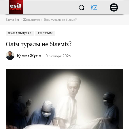
KZ
Басты бет
Жаңалықтар
Өлім туралы не білеміз?
ЖАҢАЛЫҚТАР
ТЫЛСЫМ
Өлім туралы не білеміз?
Қалкөз Жүсіп
10 октября 2025