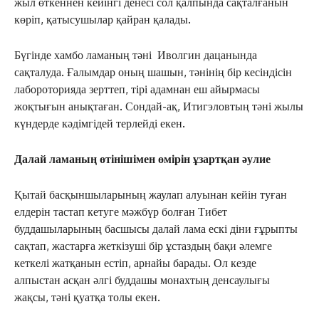
жыл өткеннен кейінгі денесі сол қалпында сақталғанын
көріп, қатысушылар қайран қалады.
Бүгінде хамбо ламаның тәні Иволгин дацанында
сақталуда. Ғалымдар оның шашын, тәнінің бір кесіндісін
лабороторияда зерттеп, тірі адамнан еш айырмасы
жоқтығын анықтаған. Сондай-ақ, Итигэловтың тәні жылы
күндерде кәдімгідей терлейді екен.
Далай ламаның өтінішімен өмірін ұзартқан әулие
Қытай басқыншыларының жаулап алуынан кейін туған
елдерін тастап кетуге мәжбүр болған Тибет
буддашыларының басшысы далай лама ескі діни ғұрыпты
сақтап, жастарға жеткізуші бір ұстаздың бақи әлемге
кеткелі жатқанын естіп, арнайы барады. Ол кезде
алпыстан асқан әлгі буддашы монахтың денсаулығы
жақсы, тәні қуатқа толы екен.