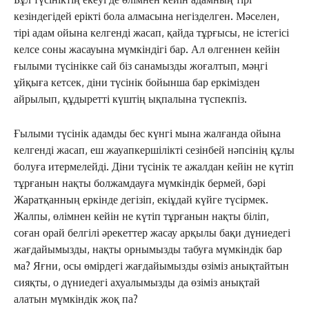
кезіндегідей ерікті бола алмасына негізделген. Мәселен,
тірі адам ойына келгенді жасап, қайда тұрғысы, не істегісі
келсе соны жасауына мүмкіндігі бар. Ал өлгеннен кейін
ғылыми түсінікке сай біз санамызды жоғалтып, мәңгі
ұйқыға кетсек, діни түсінік бойынша бар еркімізден
айрылып, құдыретті күштің ықпалына түспекпіз.
Ғылыми түсінік адамды бес күнгі мына жалғанда ойына
келгенді жасап, еш жауапкершілікті сезінбей нәпсінің құлы
болуға итермелейді. Діни түсінік те ажалдан кейін не күтіп
тұрғанын нақты болжамдауға мүмкіндік бермей, бәрі
Жаратқанның еркінде дегізіп, екіұдай күйге түсірмек.
Жалпы, өлімнен кейін не күтіп тұрғанын нақты біліп,
соған орай белгілі әрекеттер жасау арқылы бақи дүниедегі
жағдайымызды, нақты орнымызды табуға мүмкіндік бар
ма? Яғни, осы өмірдегі жағдайымызды өзіміз анықтайтын
сияқты, о дүниедегі ахуалымызды да өзіміз анықтай
алатын мүмкіндік жоқ па?