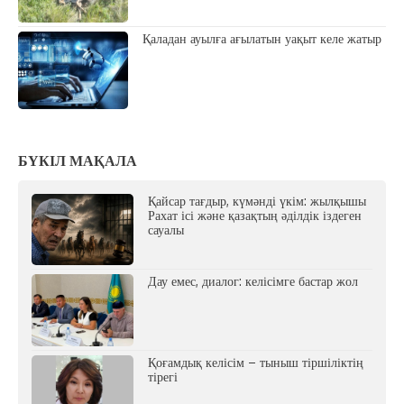
Қаладан ауылға ағылатын уақыт келе жатыр
БҮКІЛ МАҚАЛА
Қайсар тағдыр, күмәнді үкім: жылқышы
Рахат ісі және қазақтың әділдік іздеген
сауалы
Дау емес, диалог: келісімге бастар жол
Қоғамдық келісім – тыныш тіршіліктің
тірегі