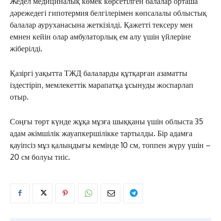
Жедел медициналық көмек көрсетілген балалар орташа
дәрежедегі гипотермия белгілерімен көпсалалы облыстық
балалар ауруханасына жеткізілді. Қажетті тексеру мен
емнен кейін олар амбулаторлық ем алу үшін үйлеріне
жіберілді.
Қазіргі уақытта ТЖД балаларды құтқарған азаматты
іздестіріп, мемлекеттік марапатқа ұсынуды жоспарлап
отыр.
Соңғы төрт күнде жұқа мұзға шыққаны үшін облыста 35
адам әкімшілік жауапкершілікке тартылды. Бір адамға
қауіпсіз мұз қалыңдығы кемінде 10 см, топпен жүру үшін –
20 см болуы тиіс.