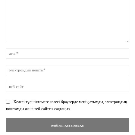
Пікір:
ат
эл
по
ве
сай
Келесі түсініктемеге келесі браузерде менің атымды, электрондық
поштамды және веб-сайтты сақтаңыз.