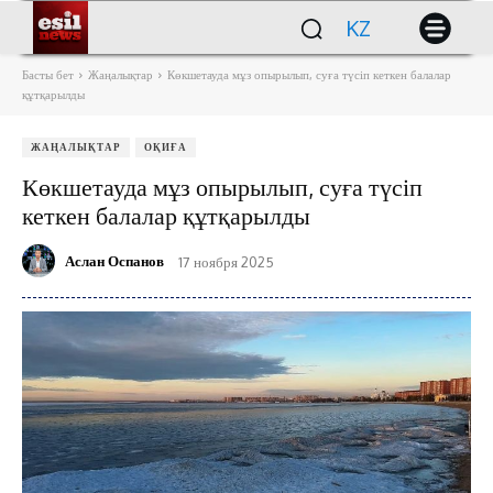
KZ
Басты бет
Жаңалықтар
Көкшетауда мұз опырылып, суға түсіп кеткен балалар
құтқарылды
ЖАҢАЛЫҚТАР
ОҚИҒА
Көкшетауда мұз опырылып, суға түсіп
кеткен балалар құтқарылды
Аслан Оспанов
17 ноября 2025