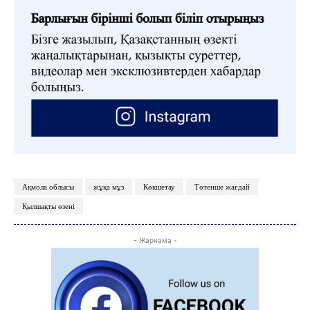
Ақмола облысы
жұқа мұз
Көкшетау
Төтенше жағдай
Қылшақты өзені
- Жарнама -