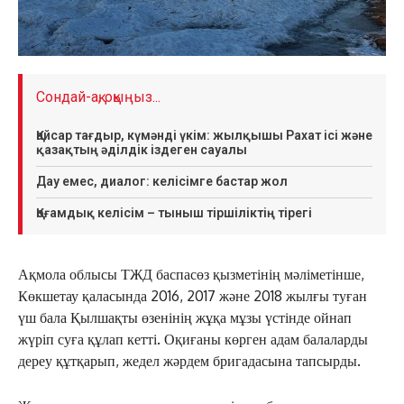
Сондай-ақ, оқыңыз...
Қайсар тағдыр, күмәнді үкім: жылқышы Рахат ісі және
қазақтың әділдік іздеген сауалы
Дау емес, диалог: келісімге бастар жол
Қоғамдық келісім – тыныш тіршіліктің тірегі
Ақмола облысы ТЖД баспасөз қызметінің мәліметінше,
Көкшетау қаласында 2016, 2017 және 2018 жылғы туған
үш бала Қылшақты өзенінің жұқа мұзы үстінде ойнап
жүріп суға құлап кетті. Оқиғаны көрген адам балаларды
дереу құтқарып, жедел жәрдем бригадасына тапсырды.