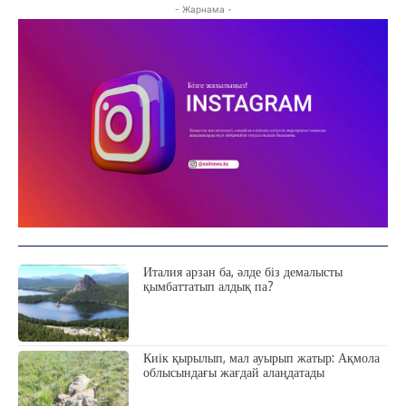
КӨЗҚАРАС
- Жарнама -
ЗЕРТТЕУ
СҰХБАТ
АРНАЙЫ ЖОБА
ӘЛЕУМЕТ
ҚҰҚЫҚ
ШЕЖІРЕ
ТЫЛСЫМ
ФОТО ДӘЙЕК
Италия арзан ба, әлде біз демалысты
C
17.7
Kokshetau
қымбаттатып алдық па?
Жоба туралы
Байланыс
Жарнама
Киік қырылып, мал ауырып жатыр: Ақмола
облысындағы жағдай алаңдатады