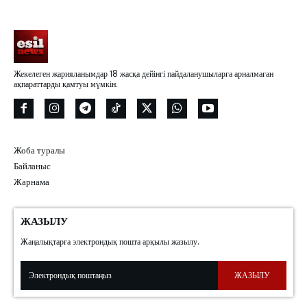
Жекелеген жарияланымдар 18 жасқа дейінгі пайдаланушыларға арналмаған
ақпараттарды қамтуы мүмкін.
Жоба туралы
Байланыс
Жарнама
ЖАЗЫЛУ
Жаңалықтарға электрондық пошта арқылы жазылу.
ЖАЗЫЛУ