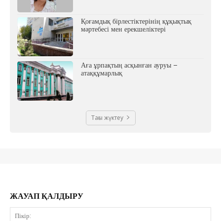
Қоғамдық бірлестіктерінің құқықтық
мәртебесі мен ерекшеліктері
Аға ұрпақтың асқынған ауруы –
атаққұмарлық
Тағы жүктеу
ЖАУАП ҚАЛДЫРУ