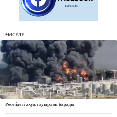
МӘСЕЛЕ
Ресейдегі ахуал ауырлап барады
ЖАҢАЛЫҚТАР
ОҚИҒА