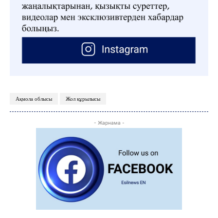
ЖАҢАЛЫҚТАР
ОҚИҒА
КӨЗҚАРАС
Ақмола облысы
Жол құрылысы
ЗЕРТТЕУ
СҰХБАТ
- Жарнама -
АРНАЙЫ ЖОБА
ӘЛЕУМЕТ
ҚҰҚЫҚ
ШЕЖІРЕ
ТЫЛСЫМ
ФОТО ДӘЙЕК