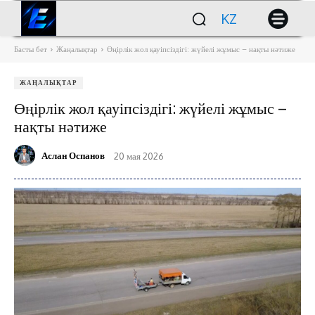
KZ
Басты бет
Жаңалықтар
Өңірлік жол қауіпсіздігі: жүйелі жұмыс – нақты нәтиже
ЖАҢАЛЫҚТАР
Өңірлік жол қауіпсіздігі: жүйелі жұмыс –
нақты нәтиже
Аслан Оспанов
20 мая 2026