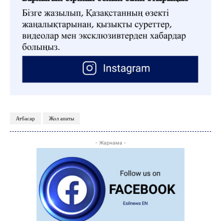
Атбасар
Жол апаты
- Жарнама -