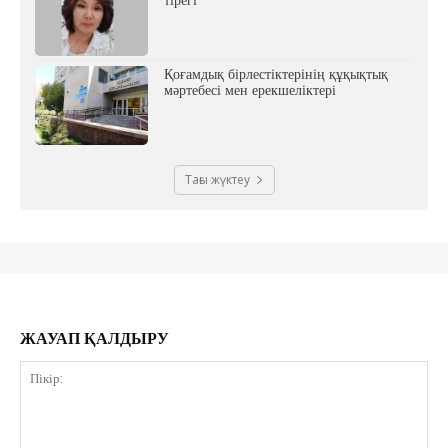
Қоғамдық бірлестіктерінің құқықтық
мәртебесі мен ерекшеліктері
Тағы жүктеу
ЖАУАП ҚАЛДЫРУ