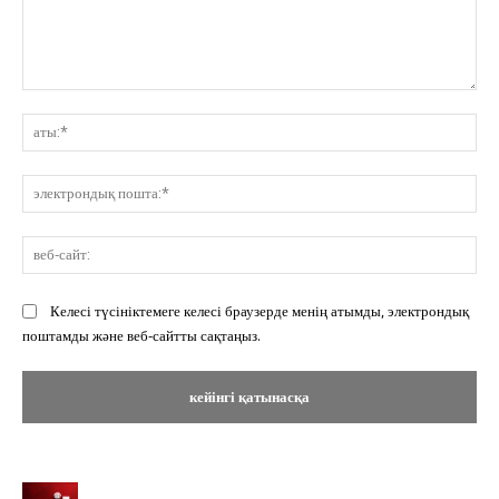
Пікір:
ат
эл
по
ве
сай
Келесі түсініктемеге келесі браузерде менің атымды, электрондық
поштамды және веб-сайтты сақтаңыз.