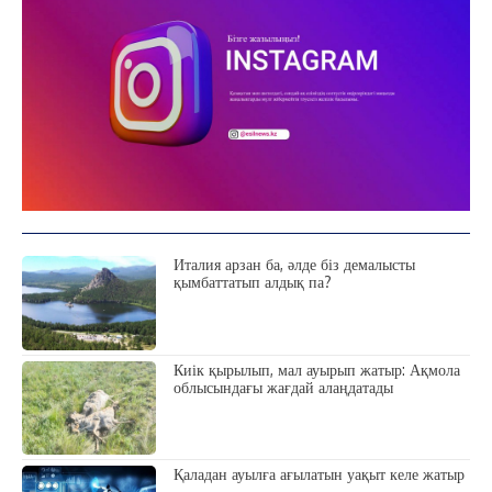
ЗЕРТТЕУ
СҰХБАТ
АРНАЙЫ ЖОБА
ӘЛЕУМЕТ
ҚҰҚЫҚ
ШЕЖІРЕ
ТЫЛСЫМ
ФОТО ДӘЙЕК
Италия арзан ба, әлде біз демалысты
қымбаттатып алдық па?
C
14.9
Kokshetau
Жоба туралы
Байланыс
Жарнама
Киік қырылып, мал ауырып жатыр: Ақмола
облысындағы жағдай алаңдатады
Қаладан ауылға ағылатын уақыт келе жатыр