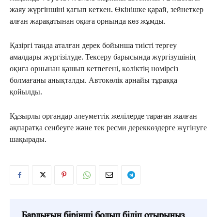
жаяу жүргіншіні қағып кеткен. Өкінішке қарай, зейнеткер
алған жарақатынан оқиға орнында көз жұмды.
Қазіргі таңда аталған дерек бойынша тиісті тергеу
амалдары жүргізілуде. Тексеру барысында жүргізушінің
оқиға орнынан қашып кетпегені, көліктің нөмірсіз
болмағаны анықталды. Автокөлік арнайы тұраққа
қойылды.
Құзырлы органдар әлеуметтік желілерде тараған жалған
ақпаратқа сенбеуге және тек ресми дереккөздерге жүгінуге
шақырады.