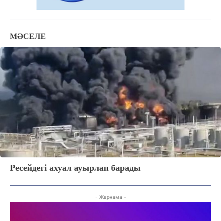
МӘСЕЛЕ
Ресейдегі ахуал ауырлап барады
ЖАҢАЛЫҚТАР
ОҚИҒА
- Жарнама -
КӨЗҚАРАС