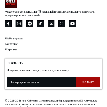
Жекелеген жарияланымдар 18 жасқа дейінгі пайдаланушыларға арналмаған
ақпараттарды қамтуы мүмкін.
Жоба туралы
Байланыс
Жарнама
ЖАЗЫЛУ
Жаңалықтарға электрондық пошта арқылы жазылу.
ЖАЗЫЛУ
© 2023-2026 жж. Сайттағы материалдардың барлық құқықтары ҚР «Авторлық
және сабақтас құқықтар туралы» Заңымен қорғалған. Сайт материалдарын кез-