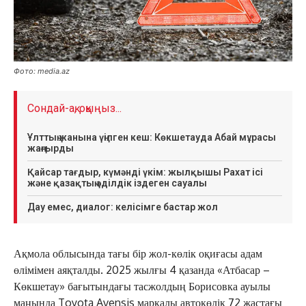
Фото: media.az
Сондай-ақ, оқыңыз...
Ұлттың жанына үңілген кеш: Көкшетауда Абай мұрасы
жаңғырды
Қайсар тағдыр, күмәнді үкім: жылқышы Рахат ісі
және қазақтың әділдік іздеген сауалы
Дау емес, диалог: келісімге бастар жол
Ақмола облысында тағы бір жол-көлік оқиғасы адам
өлімімен аяқталды. 2025 жылғы 4 қазанда «Атбасар –
Көкшетау» бағытындағы тасжолдың Борисовка ауылы
маңында Toyota Avensis маркалы автокөлік 72 жастағы