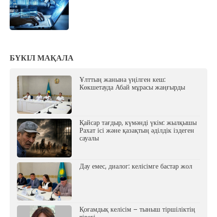
БҮКІЛ МАҚАЛА
Ұлттың жанына үңілген кеш:
Көкшетауда Абай мұрасы жаңғырды
Қайсар тағдыр, күмәнді үкім: жылқышы
Рахат ісі және қазақтың әділдік іздеген
сауалы
Дау емес, диалог: келісімге бастар жол
Қоғамдық келісім – тыныш тіршіліктің
тірегі