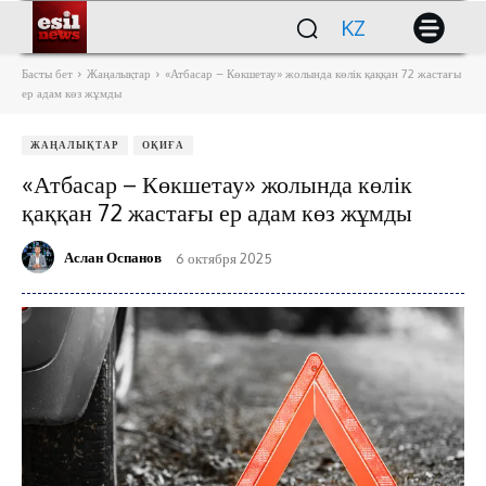
KZ
Басты бет
Жаңалықтар
«Атбасар – Көкшетау» жолында көлік қаққан 72 жастағы
ер адам көз жұмды
ЖАҢАЛЫҚТАР
ОҚИҒА
«Атбасар – Көкшетау» жолында көлік
қаққан 72 жастағы ер адам көз жұмды
Аслан Оспанов
6 октября 2025