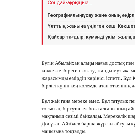
Сондай-ақ, оқыңыз...
Географиялық нұсқау және оның өңір
Ұлттың жанына үңілген кеш: Көкш
Қайсар тағдыр, күмәнді үкім: жылқыш
Бүгін Абылайхан алаңы нағыз достық пен 
көкке желбіреген көк ту, жанды музыка м
жарасымды өмірдің көрінісі іспетті. Бұл
бірлігі күнін кең көлемде атап өткенінің д
Бұл жай ғана мереке емес. Бұл татулық пен
тоғысып, біртұтас ел бола алғанынның ай
мақтаныш сезімі байқалды. Мерекелік ш
Досұлан Айтбаев барша жұртты айтулы кү
маңызына тоқталды.