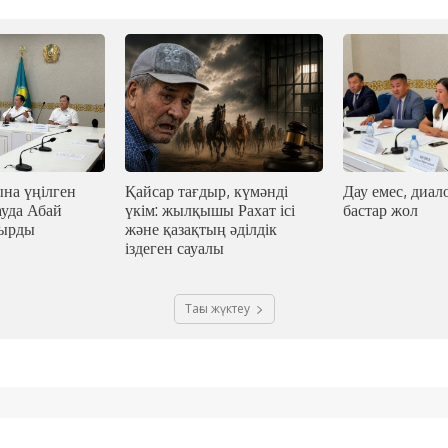
на үңілген
Қайсар тағдыр, күмәнді
Дау емес, диало
ауда Абай
үкім: жылқышы Рахат ісі
бастар жол
ғырды
және қазақтың әділдік
іздеген сауалы
Тағы жүктеу