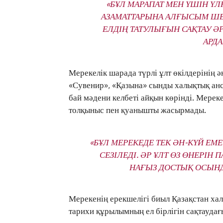
«БҰЛ МАРАПАТ МЕН ҮШІН ҮЛ
АЗАМАТТАРЫНА АЛҒЫСЫМ ШЕКС
ЕЛДІҢ ТАТУЛЫҒЫН САҚТАУ ӘР
АРД
Мерекелік шарада түрлі ұлт өкілдерінің ән
«Сувенир», «Қазына» сынды халықтық ан
бай мәдени келбеті айқын көрінді. Мереке
толқыныс пен қуанышты жасырмады.
«БҰЛ МЕРЕКЕДЕ ТЕК ӘН-КҮЙ 
СЕЗІЛЕДІ. ӘР ҰЛТ ӨЗ ӨНЕРІН 
НАҒЫЗ ДОСТЫҚ ОСЫНДА
Мерекенің ерекшелігі биыл Қазақстан ха
тарихи құрылымның ел бірлігін сақтаудағы