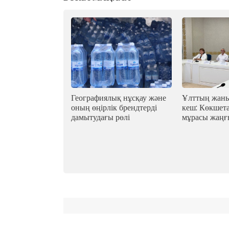
Географиялық нұсқау және
Ұлттың жаны
оның өңірлік брендтерді
кеш: Көкшет
дамытудағы рөлі
мұрасы жаң