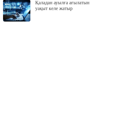
Қаладан ауылға ағылатын
уақыт келе жатыр