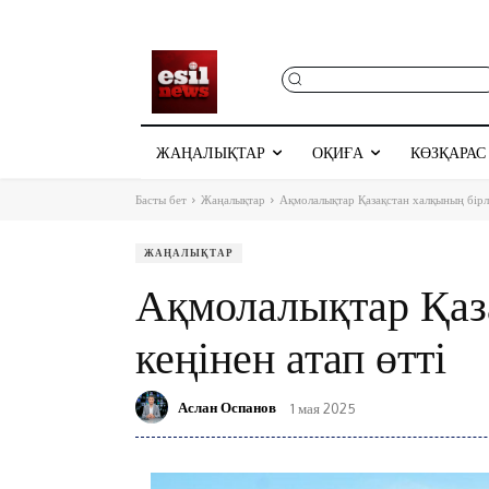
ЖАҢАЛЫҚТАР
ОҚИҒА
КӨЗҚАРАС
Басты бет
Жаңалықтар
Ақмолалықтар Қазақстан халқының бірліг
ЖАҢАЛЫҚТАР
Ақмолалықтар Қаза
кеңінен атап өтті
Аслан Оспанов
1 мая 2025