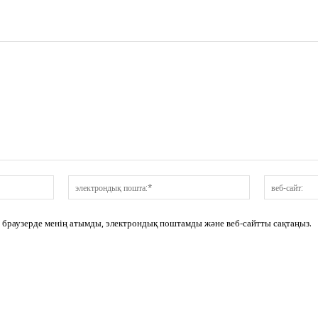
аты:*
электрондық
пошта:*
сі браузерде менің атымды, электрондық поштамды және веб-сайтты сақтаңыз.