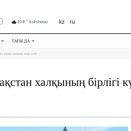
kz
ru
C
20.8
Kokshetau
ТАҒЫ ДА
і күнін кеңінен атап өтті
қстан халқының бірлігі к