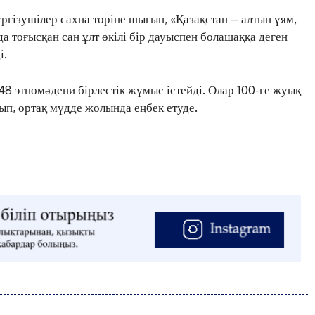
гізушілер сахна төріне шығып, «Қазақстан – алтын ұям,
а тоғысқан сан ұлт өкілі бір дауыспен болашаққа деген
і.
48 этномәдени бірлестік жұмыс істейді. Олар 100-ге жуық
тып, ортақ мүдде жолында еңбек етуде.