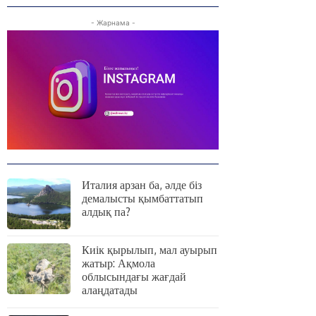
- Жарнама -
Италия арзан ба, әлде біз
демалысты қымбаттатып
алдық па?
Киік қырылып, мал ауырып
жатыр: Ақмола
облысындағы жағдай
алаңдатады