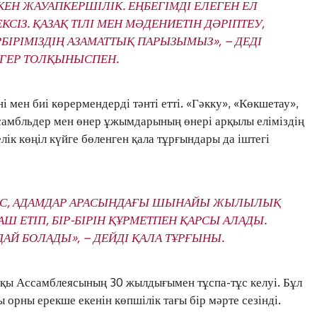
КЕН ЖАУАПКЕРШІЛІК. ЕҢБЕГІМДІ ЕЛЕГЕН ЕЛ
ЖАҢАЛЫҚТАР
ІЗ. ҚАЗАҚ ТІЛІ МЕН МӘДЕНИЕТІН ДӘРІПТЕУ,
ОҚИҒА
БІРІМІЗДІҢ АЗАМАТТЫҚ ПАРЫЗЫМЫЗ», – ДЕДІ
КӨЗҚАРАС
АГЕР ТОЛҚЫНЫСПЕН.
ЗЕРТТЕУ
СҰХБАТ
і мен биі көрермендерді тәнті етті. «Гәкку», «Көкшетау»,
АРНАЙЫ ЖОБА
самбльдер мен өнер ұжымдарының өнері арқылы еліміздің
ӘЛЕУМЕТ
лік көңіл күйге бөленген қала тұрғындары да іштегі
ҚҰҚЫҚ
ШЕЖІРЕ
ТЫЛСЫМ
ЕМЕС, АДАМДАР АРАСЫНДАҒЫ ШЫНАЙЫ ЖЫЛЫЛЫҚ
ФОТО ДӘЙЕК
ПАШ ЕТІП, БІР-БІРІН ҚҰРМЕТПЕН ҚАРСЫ АЛАДЫ.
Й БОЛАДЫ», – ДЕЙДІ ҚАЛА ТҰРҒЫНЫ.
C
20.8
Kokshetau
лқы Ассамблеясының 30 жылдығымен тұспа-тұс келуі. Бұл
Жоба туралы
Байланыс
Жарнама
 орны ерекше екенін көпшілік тағы бір мәрте сезінді.