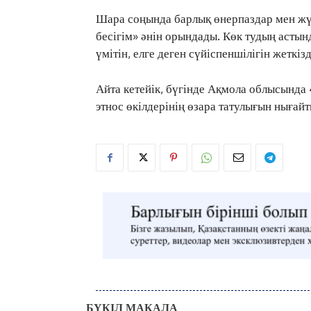
Шара соңында барлық өнерпаздар мен жүр
бесігім» әнін орындады. Көк тудың астынд
үмітін, елге деген сүйіспеншілігін жеткізд
Айта кетейік, бүгінде Ақмола облысында 
этнос өкілдерінің өзара татулығын нығай
БҮКІЛ МАҚАЛА