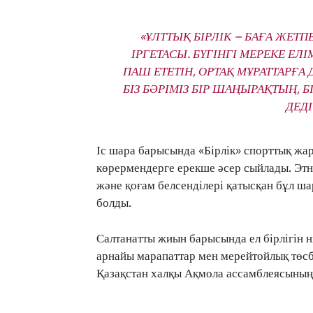
«ҰЛТТЫҚ БІРЛІК – БАҒА ЖЕТ
ІРГЕТАСЫ. БҮГІНГІ МЕРЕКЕ Е
ПАШ ЕТЕТІН, ОРТАҚ МҰРАТТАРҒ
БІЗ БӘРІМІЗ БІР ШАҢЫРАҚТЫҢ, 
ДЕДІ
Іс шара барысында «Бірлік» спорттық жа
көрермендерге ерекше әсер сыйлады. Этн
және қоғам белсенділері қатысқан бұл шар
болды.
Салтанатты жиын барысында ел бірлігін н
арнайы марапаттар мен мерейтойлық төсбе
Қазақстан халқы Ақмола ассамблеясының