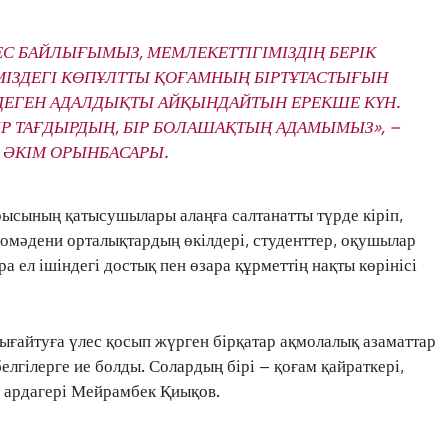
ПЕС БАЙЛЫҒЫМЫЗ, МЕМЛЕКЕТТІГІМІЗДІҢ БЕРІК
ЛІМІЗДЕГІ КӨПҰЛТТЫ ҚОҒАМНЫҢ БІРТҰТАСТЫҒЫН
А ДЕГЕН АДАЛДЫҚТЫ АЙҚЫНДАЙТЫН ЕРЕКШЕ КҮН.
БІР ТАҒДЫРДЫҢ, БІР БОЛАШАҚТЫҢ АДАМЫМЫЗ», –
 ӘКІМ ОРЫНБАСАРЫ.
рысының қатысушылары алаңға салтанатты түрде кіріп,
омәдени орталықтардың өкілдері, студенттер, оқушылар
а ел ішіндегі достық пен өзара құрметтің нақты көрінісі
ығайтуға үлес қосып жүрген бірқатар ақмолалық азаматтар
лгілерге ие болды. Солардың бірі – қоғам қайраткері,
 ардагері Мейрамбек Қиықов.