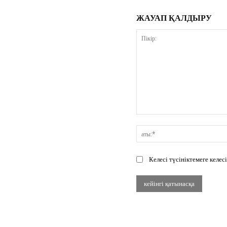
ЖАУАП ҚАЛДЫРУ
Пікір:
Келесі түсініктемеге келе