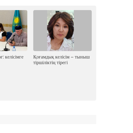
г: келісімге
Қоғамдық келісім – тыныш
тіршіліктің тірегі