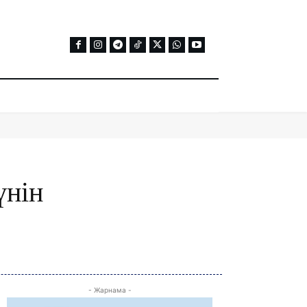
үнін
- Жарнама -