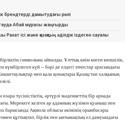
лік брендтерді дамытудағы рөлі
етауда Абай мұрасы жаңғырды
ы Рахат ісі және қазақтың әділдік іздеген сауалы
бірліктің символына айналды. Ұлттық киім киген көпшілік,
ен күмбірлеген күй – бәрі де елдегі этностар арасындағы
 Көкшетаулықтар мен қала қонақтары Қазақстан халқының
әлелі.
 өзара түсіністіктің, әртүрлі мәдениеттің бір арнада
ғағы. Мерекеге келген әр адамның жүзінен қуаныш пен
ара барысында Ақмола облысы әкімінің орынбасары
нмен құттықтап, бірлік пен ынтымақтың ел дамуындағы