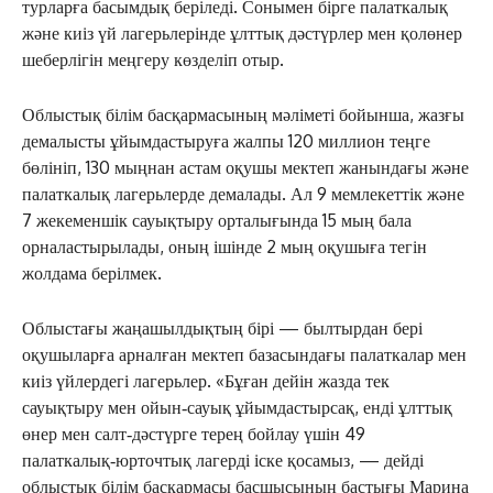
турларға басымдық беріледі. Сонымен бірге палаткалық
және киіз үй лагерьлерінде ұлттық дәстүрлер мен қолөнер
шеберлігін меңгеру көзделіп отыр.
Облыстық білім басқармасының мәліметі бойынша, жазғы
демалысты ұйымдастыруға жалпы 120 миллион теңге
бөлініп, 130 мыңнан астам оқушы мектеп жанындағы және
палаткалық лагерьлерде демалады. Ал 9 мемлекеттік және
7 жекеменшік сауықтыру орталығында 15 мың бала
орналастырылады, оның ішінде 2 мың оқушыға тегін
жолдама берілмек.
Облыстағы жаңашылдықтың бірі — былтырдан бері
оқушыларға арналған мектеп базасындағы палаткалар мен
киіз үйлердегі лагерьлер. «Бұған дейін жазда тек
сауықтыру мен ойын‑сауық ұйымдастырсақ, енді ұлттық
өнер мен салт‑дәстүрге терең бойлау үшін 49
палаткалық‑юрточтық лагерді іске қосамыз, — дейді
облыстық білім басқармасы басшысының бастығы Марина