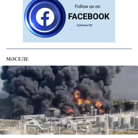
МӘСЕЛЕ
ЖАҢАЛЫҚТАР
ОҚИҒА
КӨЗҚАРАС
ЗЕРТТЕУ
СҰХБАТ
АРНАЙЫ ЖОБА
ӘЛЕУМЕТ
ҚҰҚЫҚ
ШЕЖІРЕ