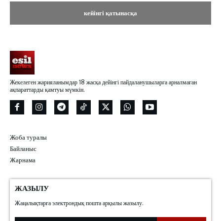
Жекелеген жарияланымдар 18 жасқа дейінгі пайдаланушыларға арналмаған
ақпараттарды қамтуы мүмкін.
Жоба туралы
Байланыс
Жарнама
ЖАЗЫЛУ
Жаңалықтарға электрондық пошта арқылы жазылу.