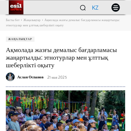
KZ
Басты бет
Жаңалықтар
Ақмолада жазғы демалыс бағдарламасы жаңартылды:
этнотурлар мен ұлттық шеберлікті оқыту
ЖАҢАЛЫҚТАР
Ақмолада жазғы демалыс бағдарламасы
жаңартылды: этнотурлар мен ұлттық
шеберлікті оқыту
Аслан Оспанов
21 мая 2025