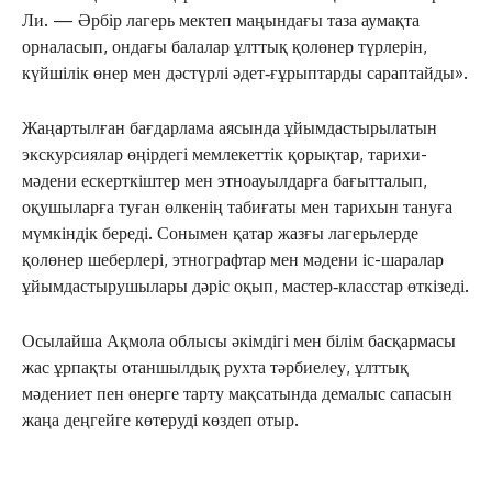
Ли. — Әрбір лагерь мектеп маңындағы таза аумақта
орналасып, ондағы балалар ұлттық қолөнер түрлерін,
күйшілік өнер мен дәстүрлі әдет‑ғұрыптарды сараптайды».
Жаңартылған бағдарлама аясында ұйымдастырылатын
экскурсиялар өңірдегі мемлекеттік қорықтар, тарихи-
мәдени ескерткіштер мен этноауылдарға бағытталып,
оқушыларға туған өлкенің табиғаты мен тарихын тануға
мүмкіндік береді. Сонымен қатар жазғы лагерьлерде
қолөнер шеберлері, этнографтар мен мәдени іс-шаралар
ұйымдастырушылары дәріс оқып, мастер‑класстар өткізеді.
Осылайша Ақмола облысы әкімдігі мен білім басқармасы
жас ұрпақты отаншылдық рухта тәрбиелеу, ұлттық
мәдениет пен өнерге тарту мақсатында демалыс сапасын
жаңа деңгейге көтеруді көздеп отыр.