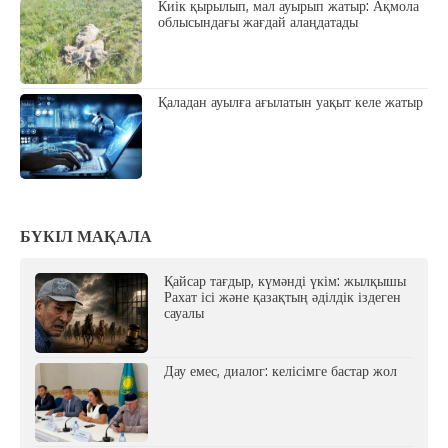
Киік қырылып, мал ауырып жатыр: Ақмола
облысындағы жағдай алаңдатады
Қаладан ауылға ағылатын уақыт келе жатыр
БҮКІЛ МАҚАЛА
Қайсар тағдыр, күмәнді үкім: жылқышы
Рахат ісі және қазақтың әділдік іздеген
сауалы
Дау емес, диалог: келісімге бастар жол