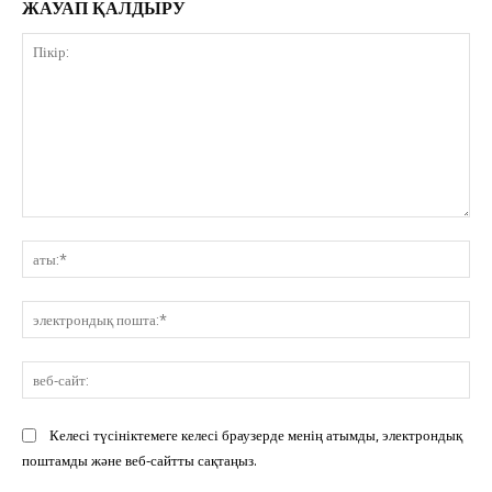
ЖАУАП ҚАЛДЫРУ
Пікір:
ат
эл
по
ве
сай
Келесі түсініктемеге келесі браузерде менің атымды, электрондық
поштамды және веб-сайтты сақтаңыз.