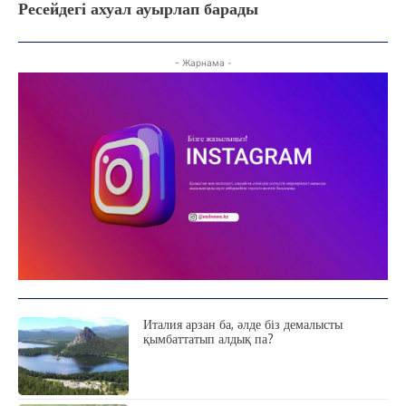
Ресейдегі ахуал ауырлап барады
ТЫЛСЫМ
ФОТО ДӘЙЕК
- Жарнама -
C
15.1
Kokshetau
Жоба туралы
Байланыс
Жарнама
Италия арзан ба, әлде біз демалысты
қымбаттатып алдық па?