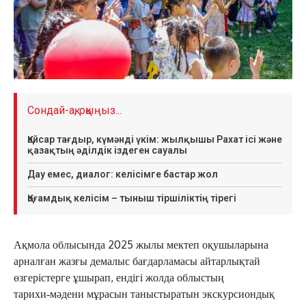
Сондай-ақ, оқыңыз...
Қайсар тағдыр, күмәнді үкім: жылқышы Рахат ісі және
қазақтың әділдік іздеген сауалы
Дау емес, диалог: келісімге бастар жол
Қоғамдық келісім – тыныш тіршіліктің тірегі
Ақмола облысында 2025 жылы мектеп оқушыларына
арналған жазғы демалыс бағдарламасы айтарлықтай
өзгерістерге ұшырап, ендігі жолда облыстың
тарихи‑мәдени мұрасын таныстыратын экскурсиондық