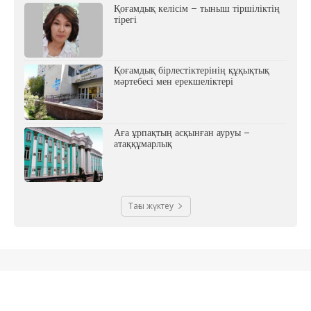
Қоғамдық келісім – тыныш тіршіліктің
тірегі
Қоғамдық бірлестіктерінің құқықтық
мәртебесі мен ерекшеліктері
Аға ұрпақтың асқынған ауруы –
атаққұмарлық
Тағы жүктеу