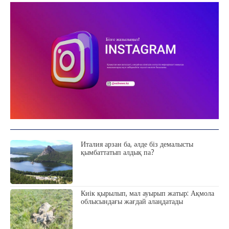
ФОТО ДӘЙЕК
C
19.7
Kokshetau
Жоба туралы
Байланыс
Жарнама
Италия арзан ба, әлде біз демалысты
қымбаттатып алдық па?
Киік қырылып, мал ауырып жатыр: Ақмола
облысындағы жағдай алаңдатады