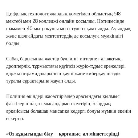
Цифрлық технологиялардың көмегімен облыстың 518
мектебі мен 28 колледжі онлайн қосылды. Нәтижесінде
шамамен 40 мың оқушы мен студент қамтылды. Ауылдық
және шалғайдағы мектептердің де қосылуға мүмкіндігі
болды.
Сабақ барысында жастар буллинг, интернет-алаяқтық,
дропперлік, тұрмыстағы қауіпсіз жүріс-тұрыс ережелері,
қаржы пирамидаларының қаупі және киберқауіпсіздік
туралы сұрақтарына жауап алды.
Полиция өкілдері жасөспірімдер арасындағы қылмыс
фактілерін нақты мысалдармен келтіріп, олардың
әрқайсысы болашақ мансапқа кедергі болуы мүмкін екенін
ескертті.
«Өз құқығыңды білу – қорғаныс, ал міндеттеріңді