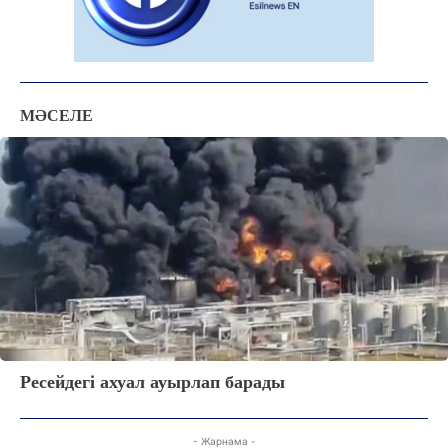
МӘСЕЛЕ
ЖАҢАЛЫҚТАР
ОҚИҒА
КӨЗҚАРАС
ЗЕРТТЕУ
СҰХБАТ
АРНАЙЫ ЖОБА
ӘЛЕУМЕТ
ҚҰҚЫҚ
Ресейдегі ахуал ауырлап барады
ШЕЖІРЕ
ТЫЛСЫМ
- Жарнама -