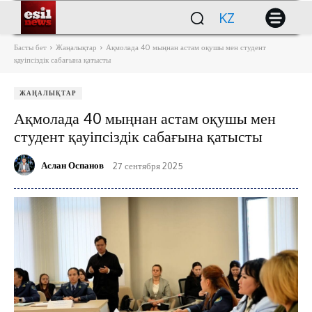
KZ
Басты бет
Жаңалықтар
Ақмолада 40 мыңнан астам оқушы мен студент
қауіпсіздік сабағына қатысты
ЖАҢАЛЫҚТАР
Ақмолада 40 мыңнан астам оқушы мен
студент қауіпсіздік сабағына қатысты
Аслан Оспанов
27 сентября 2025