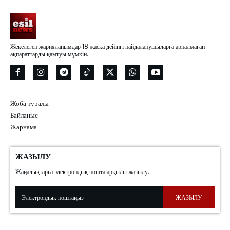
Жекелеген жарияланымдар 18 жасқа дейінгі пайдаланушыларға арналмаған
ақпараттарды қамтуы мүмкін.
Жоба туралы
Байланыс
Жарнама
ЖАЗЫЛУ
Жаңалықтарға электрондық пошта арқылы жазылу.
ЖАЗЫЛУ