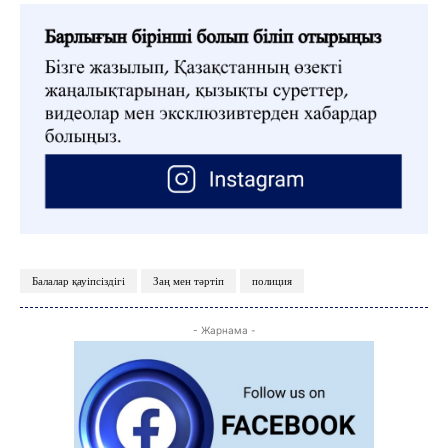
Балалар қауіпсіздігі
Заң мен тәртіп
полиция
- Жарнама -