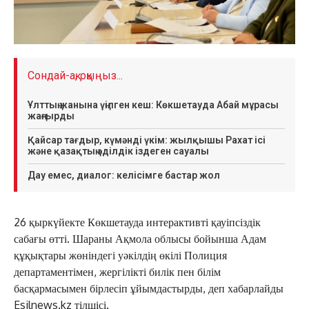
Сондай-ақ, оқыңыз...
Ұлттың жанына үңілген кеш: Көкшетауда Абай мұрасы
жаңғырды
Қайсар тағдыр, күмәнді үкім: жылқышы Рахат ісі
және қазақтың әділдік іздеген сауалы
Дау емес, диалог: келісімге бастар жол
26 қыркүйекте Көкшетауда интерактивті қауіпсіздік
сабағы өтті. Шараны Ақмола облысы бойынша Адам
құқықтары жөніндегі уәкілдің өкілі Полиция
департаментімен, жергілікті билік пен білім
басқармасымен бірлесіп ұйымдастырды, деп хабарлайды
Esilnews.kz тілшісі.