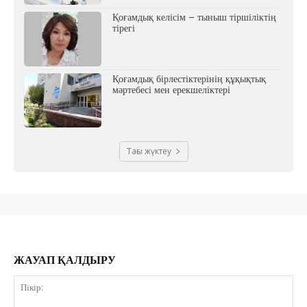
Қоғамдық келісім – тыныш тіршіліктің
тірегі
Қоғамдық бірлестіктерінің құқықтық
мәртебесі мен ерекшеліктері
Тағы жүктеу
ЖАУАП ҚАЛДЫРУ