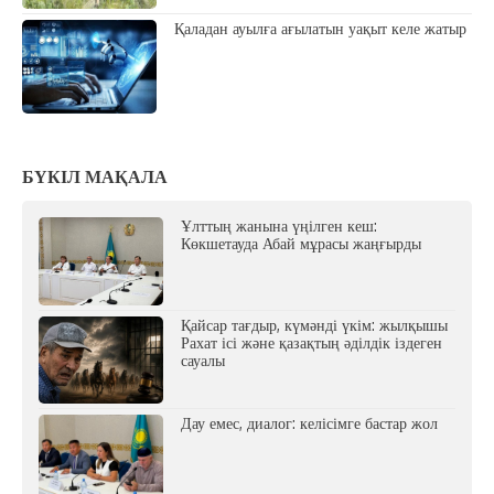
Қаладан ауылға ағылатын уақыт келе жатыр
БҮКІЛ МАҚАЛА
Ұлттың жанына үңілген кеш:
Көкшетауда Абай мұрасы жаңғырды
Қайсар тағдыр, күмәнді үкім: жылқышы
Рахат ісі және қазақтың әділдік іздеген
сауалы
Дау емес, диалог: келісімге бастар жол