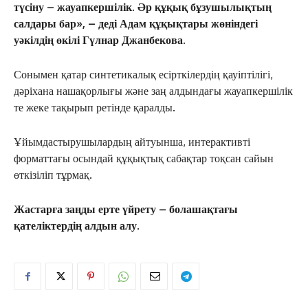
түсіну – жауапкершілік. Әр құқық бұзушылықтың
салдары бар», – деді Адам құқықтары жөніндегі
уәкілдің өкілі Гүлнар Джанбекова.
Сонымен қатар синтетикалық есірткілердің қауіптілігі,
дәріхана нашақорлығы және заң алдындағы жауапкершілік
те жеке тақырып ретінде қаралды.
Ұйымдастырушылардың айтуынша, интерактивті
форматтағы осындай құқықтық сабақтар тоқсан сайын
өткізіліп тұрмақ.
Жастарға заңды ерте үйрету – болашақтағы
қателіктердің алдын алу.