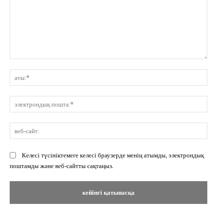
Пікір:
ат
эл
по
ве
сай
Келесі түсініктемеге келесі браузерде менің атымды, электрондық
поштамды және веб-сайтты сақтаңыз.