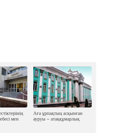
стіктерінің
Аға ұрпақтың асқынған
ебесі мен
ауруы – атаққұмарлық