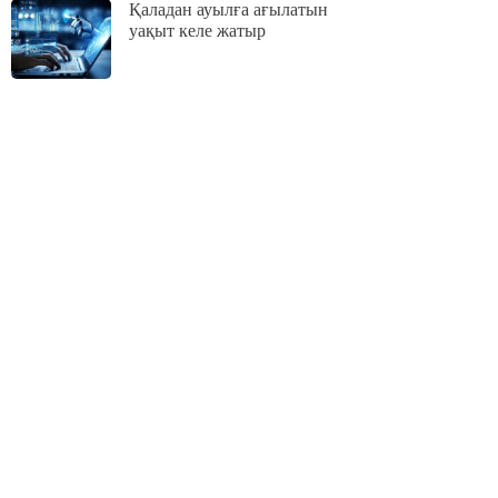
Қаладан ауылға ағылатын
уақыт келе жатыр