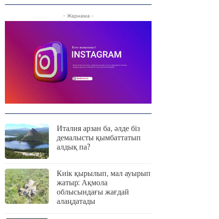
- Жарнама -
Италия арзан ба, әлде біз
демалысты қымбаттатып
алдық па?
Киік қырылып, мал ауырып
жатыр: Ақмола
облысындағы жағдай
алаңдатады