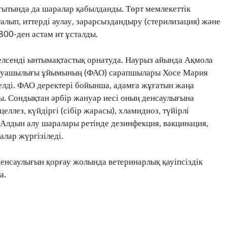
СҰХБАТ
ғытында да шаралар қабылданды. Төрт мемлекеттік
АРНАЙЫ ЖОБА
алып, иттерді аулау, зарарсыздандыру (стерилизация) және
ӘЛЕУМЕТ
800-ден астам ит ұсталды.
ҚҰҚЫҚ
ШЕЖІРЕ
лсенді ынтымақтастық орнатуда. Наурыз айында Ақмола
аруашылығы ұйымының (ФАО) сарапшылары Хосе Мария
ТЫЛСЫМ
елді. ФАО деректері бойынша, адамға жұғатын жаңа
ФОТО ДӘЙЕК
. Сондықтан әрбір жануар иесі оның денсаулығына
еллез, күйдіргі (сібір жарасы), хламидиоз, түйірлі
 Алдын алу шаралары ретінде дезинфекция, вакцинация,
C
22.3
Kokshetau
лар жүргізіледі.
Жоба туралы
Байланыс
Жарнама
енсаулығын қорғау жолында ветеринарлық қауіпсіздік
а.