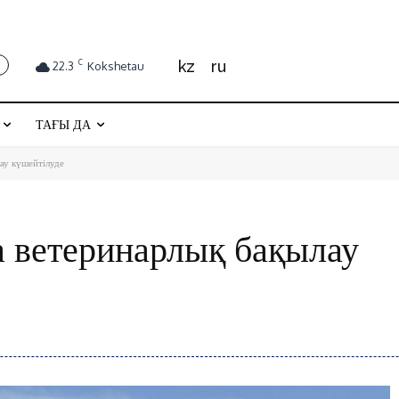
kz
ru
C
22.3
Kokshetau
ТАҒЫ ДА
ау күшейтілуде
 ветеринарлық бақылау