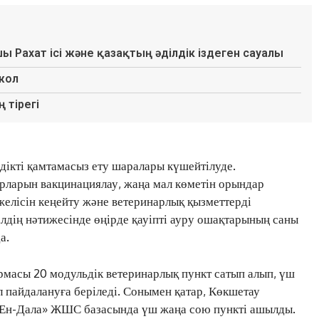
шы Рахат ісі және қазақтың әділдік іздеген сауалы
 жол
 тірегі
дікті қамтамасыз ету шаралары күшейтілуде.
ларын вакцинациялау, жаңа мал көметін орындар
 желісін кеңейту және ветеринарлық қызметтерді
лдің нәтижесінде өңірде қауіпті ауру ошақтарының саны
а.
масы 20 модульдік ветеринарлық пункт сатып алып, үш
л пайдалануға беріледі. Сонымен қатар, Көкшетау
«Ен-Дала» ЖШС базасында үш жаңа сою пункті ашылды.