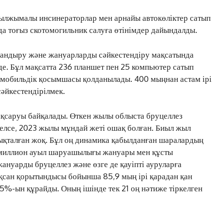
жылжымалы инсинераторлар мен арнайы автокөліктер сатып
нда тоғыз скотомогильник салуға өтінімдер дайындалды.
андыру және жануарларды сәйкестендіру мақсатында
де. Бұл мақсатта 236 планшет пен 25 компьютер сатып
мобильдік қосымшасы қолданылады. 400 мыңнан астам ірі
сәйкестендірілмек.
қсаруы байқалады. Өткен жылы облыста бруцеллез
келсе, 2023 жылы мұндай жеті ошақ болған. Биыл жыл
нықталған жоқ. Бұл оң динамика қабылданған шаралардың
,4 миллион ауыл шаруашылығы жануары мен құсты
ЖАҢАЛЫҚТАР
ануарды бруцеллез және өзге де қауіпті ауруларға
оқсан қорытындысы бойынша 85,9 мың ірі қарадан қан
ОҚИҒА
%-ын құрайды. Оның ішінде тек 21 оң нәтиже тіркелген
КӨЗҚАРАС
ЗЕРТТЕУ