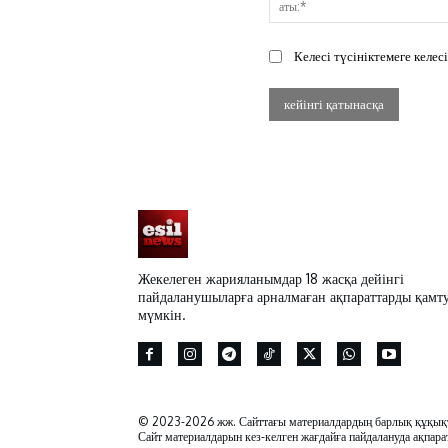
Келесі түсініктемеге келе
Жекелеген жарияланымдар 18 жасқа дейінгі
пайдаланушыларға арналмаған ақпараттарды қамт
мүмкін.
© 2023-2026 жж. Сайттағы материалдардың барлық құқықта
Сайт материалдарын кез-келген жағдайға пайдалануда ақпарат