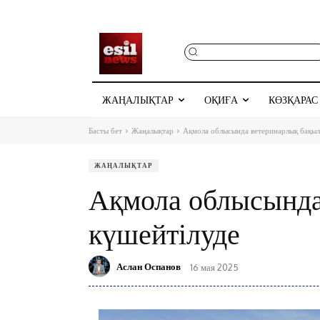
ЖАҢАЛЫҚТАР
ОҚИҒА
КӨЗҚАРАС
Басты бет
Жаңалықтар
Ақмола облысында ветеринарлық бақыл
ЖАҢАЛЫҚТАР
Ақмола облысында
күшейтілуде
Аслан Оспанов
16 мая 2025