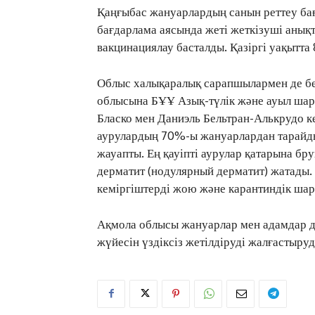
Қаңғыбас жануарлардың санын реттеу ба
бағдарлама аясында жеті жеткізуші анықт
вакцинациялау басталды. Қазіргі уақытта 
Облыс халықаралық сарапшылармен де бе
облысына БҰҰ Азық-түлік және ауыл ш
Бласко мен Даниэль Бельтран-Алькрудо к
аурулардың 70%-ы жануарлардан тарайды
жауапты. Ең қауіпті аурулар қатарына бруц
дерматит (нодулярный дерматит) жатады.
кеміргіштерді жою және карантиндік шара
Ақмола облысы жануарлар мен адамдар д
жүйесін үздіксіз жетілдіруді жалғастыруд