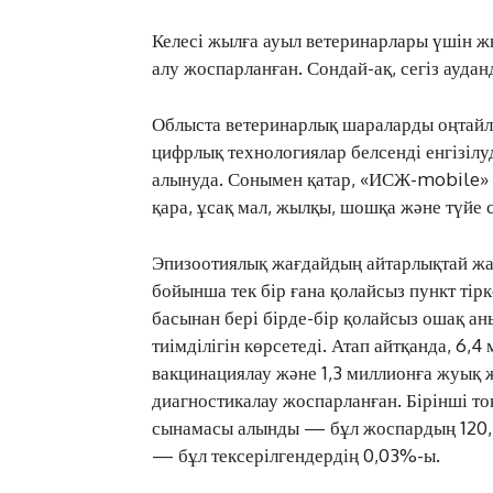
Келесі жылға ауыл ветеринарлары үшін 
алу жоспарланған. Сондай-ақ, сегіз ауда
Облыста ветеринарлық шараларды оңтайл
цифрлық технологиялар белсенді енгізілу
алынуда. Сонымен қатар, «ИСЖ-mobile» 
қара, ұсақ мал, жылқы, шошқа және түйе 
Эпизоотиялық жағдайдың айтарлықтай жа
бойынша тек бір ғана қолайсыз пункт тір
басынан бері бірде-бір қолайсыз ошақ а
тиімділігін көрсетеді. Атап айтқанда, 6
вакцинациялау және 1,3 миллионға жуық ж
диагностикалау жоспарланған. Бірінші т
сынамасы алынды — бұл жоспардың 120,5
— бұл тексерілгендердің 0,03%-ы.