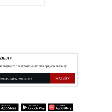
сайт:
АЗЫЛУ
алықтарға электрондық пошта арқылы жазылу.
ЖАЗЫЛУ