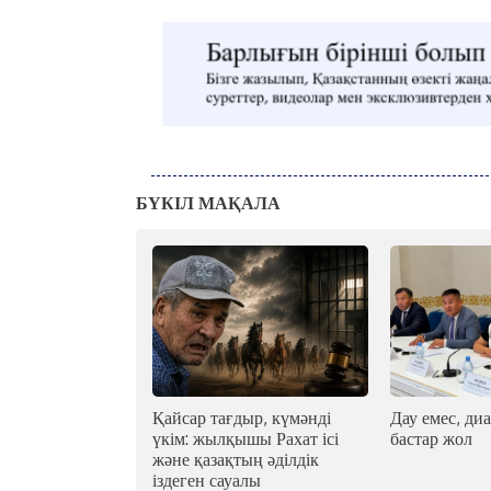
БҮКІЛ МАҚАЛА
Қайсар тағдыр, күмәнді
Дау емес, диа
үкім: жылқышы Рахат ісі
бастар жол
және қазақтың әділдік
іздеген сауалы