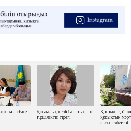
лог: келісімге
Қоғамдық келісім – тыныш
Қоғамдық бірле
тіршіліктің тірегі
құқықтық мәрт
ерекшеліктері