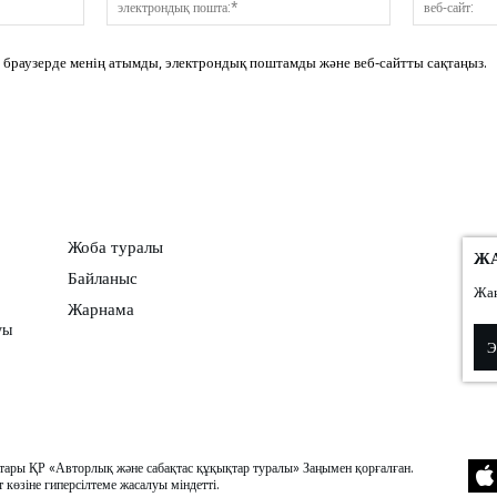
пошта:*
сі браузерде менің атымды, электрондық поштамды және веб-сайтты сақтаңыз.
Жоба туралы
Ж
Байланыс
Жаң
Жарнама
уы
ры ҚР «Авторлық және сабақтас құқықтар туралы» Заңымен қорғалған.
 көзіне гиперсілтеме жасалуы міндетті.