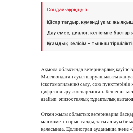
Сондай-ақ, оқыңыз...
Қайсар тағдыр, күмәнді үкім: жылқы
Дау емес, диалог: келісімге бастар
Қоғамдық келісім – тыныш тіршіліктің
Ақмола облысында ветеринарлық қауіпсіз
Миллиондаған ауыл шаруашылығы жануар
(скотомогильник) салу, сою пункттерінің
цифрландыру жоспарланған. Кешенді тәсі
азайып, эпизоотиялық тұрақтылық нығаюд
Өткен жылы облыстық ветеринария басқар
мал көметін орын салды, тағы алтауы биы
қаласында, Целиноград ауданында және 