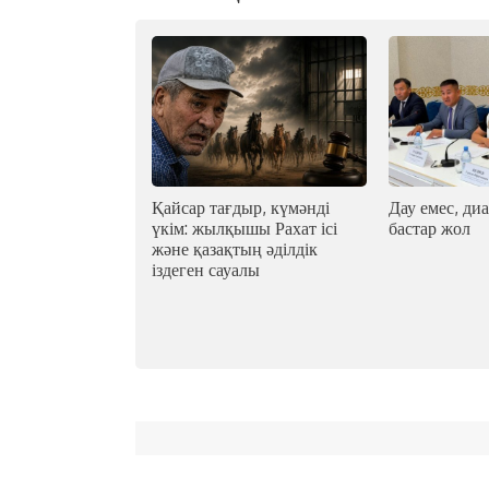
Қайсар тағдыр, күмәнді
Дау емес, диа
үкім: жылқышы Рахат ісі
бастар жол
және қазақтың әділдік
іздеген сауалы