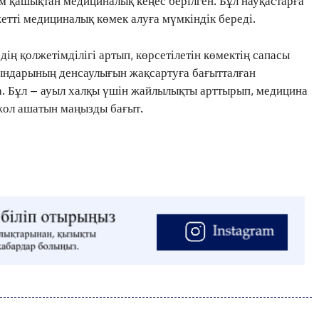
м қашықтан медициналық кеңес берілген. Бұл науқастарға
ШЕЖІРЕ
етті медициналық көмек алуға мүмкіндік береді.
ТЫЛСЫМ
ң қолжетімділігі артып, көрсетілетін көмектің сапасы
ФОТО ДӘЙЕК
ғындарының денсаулығын жақсартуға бағытталған
. Бұл – ауыл халқы үшін жайлылықты арттырып, медицина
ол ашатын маңызды бағыт.
C
17
Kokshetau
Жоба туралы
Байланыс
Жарнама