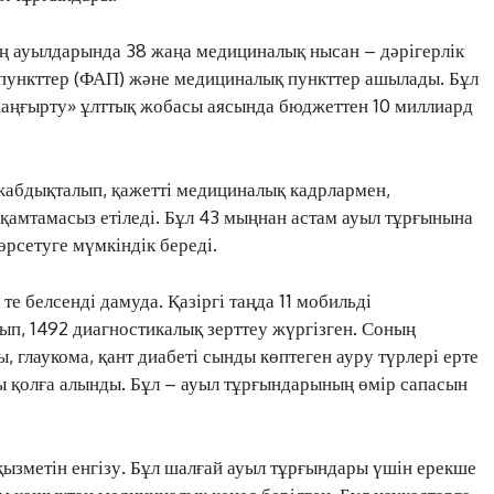
 ауылдарында 38 жаңа медициналық нысан – дәрігерлік
 пункттер (ФАП) және медициналық пункттер ашылады. Бұл
жаңғырту» ұлттық жобасы аясында бюджеттен 10 миллиард
жабдықталып, қажетті медициналық кадрлармен,
қамтамасыз етіледі. Бұл 43 мыңнан астам ауыл тұрғынына
рсетуге мүмкіндік береді.
ЖАҢАЛЫҚТАР
ОҚИҒА
 белсенді дамуда. Қазіргі таңда 11 мобильді
п, 1492 диагностикалық зерттеу жүргізген. Соның
КӨЗҚАРАС
 глаукома, қант диабеті сынды көптеген ауру түрлері ерте
ЗЕРТТЕУ
ры қолға алынды. Бұл – ауыл тұрғындарының өмір сапасын
СҰХБАТ
АРНАЙЫ ЖОБА
ӘЛЕУМЕТ
қызметін енгізу. Бұл шалғай ауыл тұрғындары үшін ерекше
ҚҰҚЫҚ