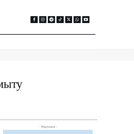
мыту
- Жарнама -