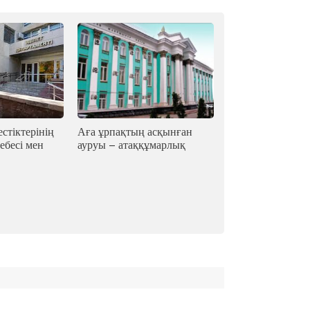
стіктерінің
Аға ұрпақтың асқынған
ебесі мен
ауруы – атаққұмарлық