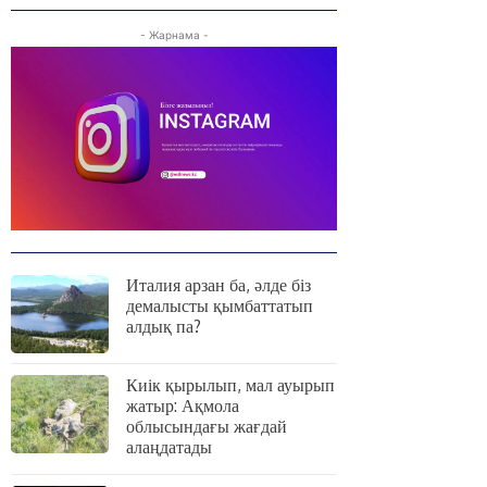
- Жарнама -
Италия арзан ба, әлде біз
демалысты қымбаттатып
алдық па?
Киік қырылып, мал ауырып
жатыр: Ақмола
облысындағы жағдай
алаңдатады