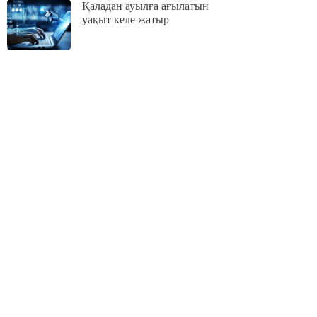
Қаладан ауылға ағылатын
уақыт келе жатыр