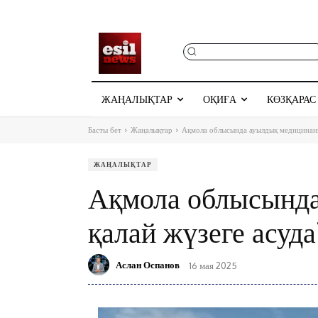
ЖАҢАЛЫҚТАР
ОҚИҒА
КӨЗҚАРАС
Басты бет
Жаңалықтар
Ақмола облысында ауылдық медицинаны
ЖАҢАЛЫҚТАР
Ақмола облысында
қалай жүзеге асуда
Аслан Оспанов
16 мая 2025