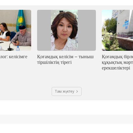
лог: келісімге
Қоғамдық келісім – тыныш
Қоғамдық бірле
тіршіліктің тірегі
құқықтық мәрт
ерекшеліктері
Тағы жүктеу