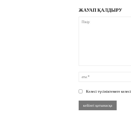
ЖАУАП ҚАЛДЫРУ
Пікір:
Келесі түсініктемеге келе