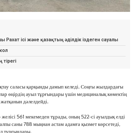
шы Рахат ісі және қазақтың әділдік іздеген сауалы
 жол
 тірегі
қтау саласы қарқынды дамып келеді. Соңғы жылдардағы
алар өңірдің ауыл тұрғындары үшін медициналық көмектің
 жатқанын дәлелдейді.
желісі 561 мекемеден тұрады, оның 522-сі ауылдық елді
алпы саны 788 мыңнан астам адамға қызмет көрсетеді,
л тұрғындары.