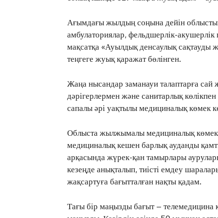
Ағымдағы жылдың соңына дейін облыстың
амбулаториялар, фельдшерлік-акушерлік
мақсатқа «Ауылдық денсаулық сақтауды 
теңгеге жуық қаражат бөлінген.
Жаңа нысандар заманауи талаптарға сай 
дәрігерлермен және санитарлық көлікпен 
сапалы әрі уақтылы медициналық көмек кө
Облыста жылжымалы медициналық көмек те
медициналық кешен барлық ауданды қамты
арқасында жүрек-қан тамырлары аурулары,
кезеңде анықталып, тиісті емдеу шарала
жақсартуға бағытталған нақты қадам.
Тағы бір маңызды бағыт – телемедицина 