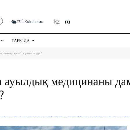
kz
ru
C
17
Kokshetau
ТАҒЫ ДА
 дамыту қалай жүзеге асуда?
 ауылдық медицинаны да
?