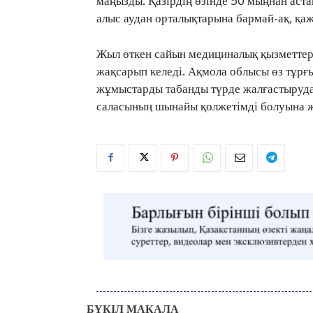
маңызды. Қазірдің өзінде 50 мыңнан аста
алыс аудан орталықтарына бармай-ақ, қаж
Жыл өткен сайын медициналық қызметтерді
жақсарып келеді. Ақмола облысы өз тұр
жұмыстарды табанды түрде жалғастыруда
саласының шынайы қолжетімді болуына ж
БҮКІЛ МАҚАЛА