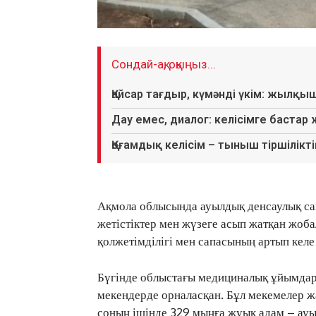
Сондай-ақ, оқыңыз...
Қайсар тағдыр, күмәнді үкім: жылқы
Дау емес, диалог: келісімге бастар
Қоғамдық келісім – тыныш тіршіліктің
Ақмола облысында ауылдық денсаулық са
жетістіктер мен жүзеге асып жатқан жоб
қолжетімділігі мен сапасының артып келе
Бүгінде облыстағы медициналық ұйымдар 
мекендерде орналасқан. Бұл мекемелер ж
соның ішінде 329 мыңға жуық адам – ауы