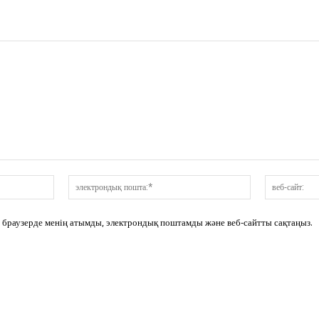
аты:*
электрондық
пошта:*
сі браузерде менің атымды, электрондық поштамды және веб-сайтты сақтаңыз.