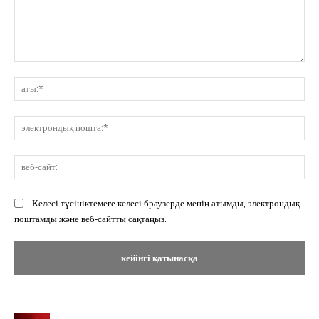
Пікір:
ат
эл
по
ве
сай
Келесі түсініктемеге келесі браузерде менің атымды, электрондық
поштамды және веб-сайтты сақтаңыз.