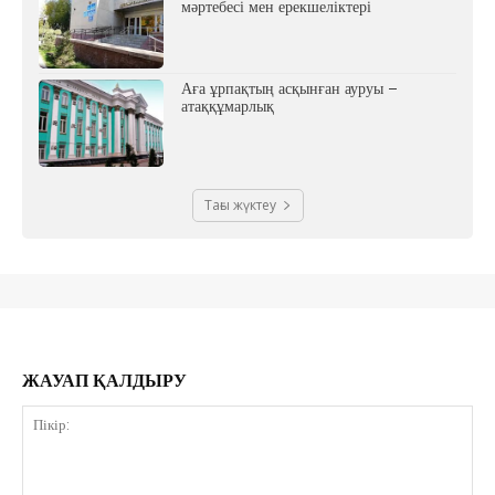
мәртебесі мен ерекшеліктері
Аға ұрпақтың асқынған ауруы –
атаққұмарлық
Тағы жүктеу
ЖАУАП ҚАЛДЫРУ