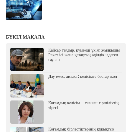
БҮКІЛ МАҚАЛА
Қайсар тағдыр, күмәнді үкім: жылқышы
Рахат ісі және қазақтың әділдік іздеген
сауалы
Дау емес, диалог: келісімге бастар жол
Қоғамдық келісім – тыныш тіршіліктің
тірегі
Қоғамдық бірлестіктерінің құқықтық