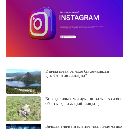
C
14.1
Kokshetau
Жоба туралы
Байланыс
Жарнама
Италия арзан ба, әлде біз демалысты
қымбаттатып алдық па?
Киік қырылып, мал ауырып жатыр: Ақмола
облысындағы жағдай алаңдатады
Қаладан ауылға ағылатын уақыт келе жатыр