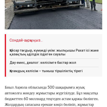
Сондай-ақ, оқыңыз...
Қайсар тағдыр, күмәнді үкім: жылқышы Рахат ісі және
қазақтың әділдік іздеген сауалы
Дау емес, диалог: келісімге бастар жол
Қоғамдық келісім – тыныш тіршіліктің тірегі
Биыл Ақмола облысында 500 шақырымға жуық
автожолға жөндеу жұмыстары жүргізілуде. Бұл мақсатқа
бюджеттен 60 миллиард теңгеден астам қаржы бөлінген.
Жолдардың сапасына ерекше көңіл бөлініп, жұмыстар