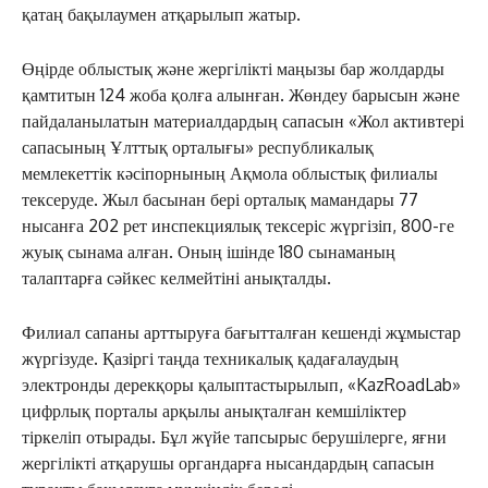
қатаң бақылаумен атқарылып жатыр.
Өңірде облыстық және жергілікті маңызы бар жолдарды
қамтитын 124 жоба қолға алынған. Жөндеу барысын және
пайдаланылатын материалдардың сапасын «Жол активтері
сапасының Ұлттық орталығы» республикалық
мемлекеттік кәсіпорнының Ақмола облыстық филиалы
тексеруде. Жыл басынан бері орталық мамандары 77
нысанға 202 рет инспекциялық тексеріс жүргізіп, 800-ге
жуық сынама алған. Оның ішінде 180 сынаманың
талаптарға сәйкес келмейтіні анықталды.
Филиал сапаны арттыруға бағытталған кешенді жұмыстар
жүргізуде. Қазіргі таңда техникалық қадағалаудың
электронды дерекқоры қалыптастырылып, «KazRoadLab»
цифрлық порталы арқылы анықталған кемшіліктер
тіркеліп отырады. Бұл жүйе тапсырыс берушілерге, яғни
жергілікті атқарушы органдарға нысандардың сапасын