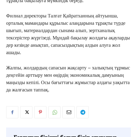
тұрақты бақылауға мүмкіндік береді.
Филиал директоры Талғат Қайратханның айтуынша,
орталық мамандары құрылыс алаңдарына тұрақты түрде
шығып, материалдардан сынама алып, зертханалық
тексерістер жүргізеді. Мұндай бақылау жолдағы ақауларды
дер кезінде анықтап, сапасыздықтың алдын алуға жол
ашады.
Жалпы, жолдардың сапасын жақсарту – халықтың тұрмыс
деңгейін арттыру мен өңірдің экономикалық дамуының
маңызды кепілі. Осы бағыттағы жұмыстар алдағы уақытта
да жалғасын таппақ.