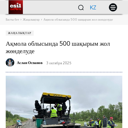
KZ
Басты бет
Жаңалықтар
Ақмола облысында 500 шақырым жол жөнделуде
ЖАҢАЛЫҚТАР
Ақмола облысында 500 шақырым жол
жөнделуде
Аслан Оспанов
3 октября 2025