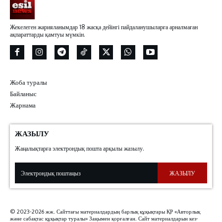
Жекелеген жарияланымдар 18 жасқа дейінгі пайдаланушыларға арналмаған
ақпараттарды қамтуы мүмкін.
Жоба туралы
Байланыс
Жарнама
ЖАЗЫЛУ
Жаңалықтарға электрондық пошта арқылы жазылу.
ЖАЗЫЛУ
© 2023-2026 жж. Сайттағы материалдардың барлық құқықтары ҚР «Авторлық
және сабақтас құқықтар туралы» Заңымен қорғалған. Сайт материалдарын кез-