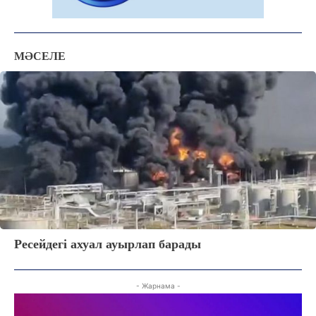
МӘСЕЛЕ
ЖАҢАЛЫҚТАР
ОҚИҒА
КӨЗҚАРАС
ЗЕРТТЕУ
СҰХБАТ
АРНАЙЫ ЖОБА
ӘЛЕУМЕТ
Ресейдегі ахуал ауырлап барады
ҚҰҚЫҚ
ШЕЖІРЕ
ТЫЛСЫМ
- Жарнама -
ФОТО ДӘЙЕК