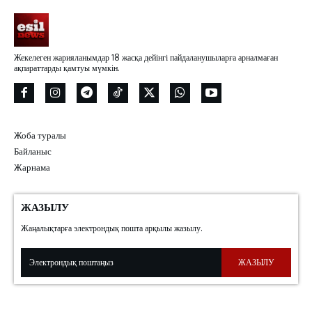
Жекелеген жарияланымдар 18 жасқа дейінгі пайдаланушыларға арналмаған
ақпараттарды қамтуы мүмкін.
Жоба туралы
Байланыс
Жарнама
ЖАЗЫЛУ
Жаңалықтарға электрондық пошта арқылы жазылу.
ЖАЗЫЛУ