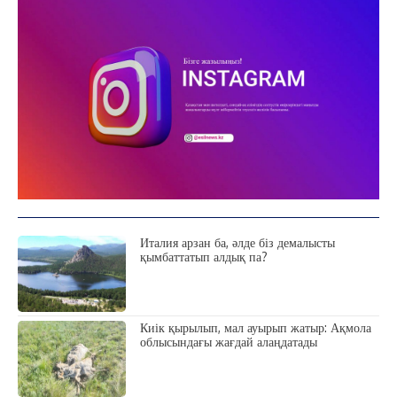
ЗЕРТТЕУ
СҰХБАТ
АРНАЙЫ ЖОБА
ӘЛЕУМЕТ
ҚҰҚЫҚ
ШЕЖІРЕ
ТЫЛСЫМ
ФОТО ДӘЙЕК
Италия арзан ба, әлде біз демалысты
қымбаттатып алдық па?
C
14.3
Kokshetau
Жоба туралы
Байланыс
Жарнама
Киік қырылып, мал ауырып жатыр: Ақмола
облысындағы жағдай алаңдатады