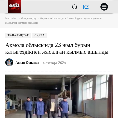
KZ
Басты бет
Жаңалықтар
Ақмола облысында 23 жыл бұрын қатыгездікпен
жасалған қылмыс ашылды
ЖАҢАЛЫҚТАР
ОҚИҒА
Ақмола облысында 23 жыл бұрын
қатыгездікпен жасалған қылмыс ашылды
Аслан Оспанов
4 октября 2025