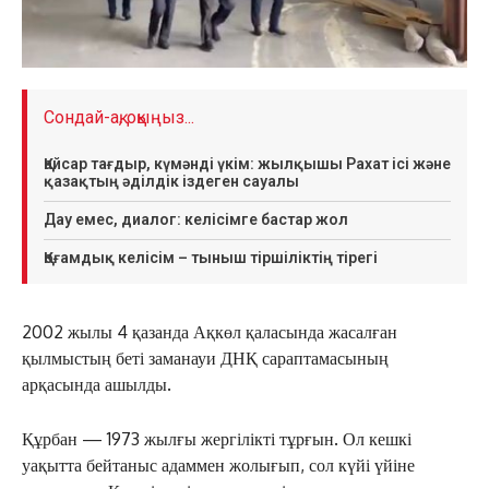
Сондай-ақ, оқыңыз...
Қайсар тағдыр, күмәнді үкім: жылқышы Рахат ісі және
қазақтың әділдік іздеген сауалы
Дау емес, диалог: келісімге бастар жол
Қоғамдық келісім – тыныш тіршіліктің тірегі
2002 жылы 4 қазанда Ақкөл қаласында жасалған
қылмыстың беті заманауи ДНҚ сараптамасының
арқасында ашылды.
Құрбан — 1973 жылғы жергілікті тұрғын. Ол кешкі
уақытта бейтаныс адаммен жолығып, сол күйі үйіне