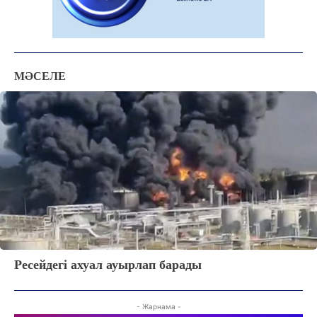
МӘСЕЛЕ
Ресейдегі ахуал ауырлап барады
ЖАҢАЛЫҚТАР
ОҚИҒА
- Жарнама -
КӨЗҚАРАС