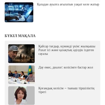
Қаладан ауылға ағылатын уақыт келе жатыр
БҮКІЛ МАҚАЛА
Қайсар тағдыр, күмәнді үкім: жылқышы
Рахат ісі және қазақтың әділдік іздеген
сауалы
Дау емес, диалог: келісімге бастар жол
Қоғамдық келісім – тыныш тіршіліктің
тірегі