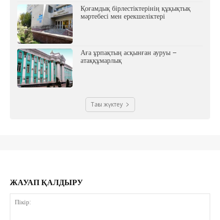
Қоғамдық бірлестіктерінің құқықтық
мәртебесі мен ерекшеліктері
Аға ұрпақтың асқынған ауруы –
атаққұмарлық
Тағы жүктеу
ЖАУАП ҚАЛДЫРУ