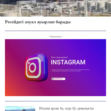
C
25
Kokshetau
Жоба туралы
Байланыс
Жарнама
Ресейдегі ахуал ауырлап барады
- Жарнама -
Италия арзан ба, әлде біз демалысты