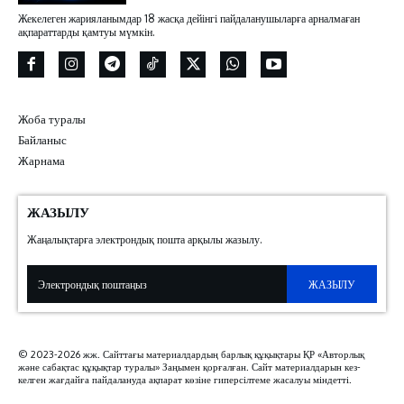
Жекелеген жарияланымдар 18 жасқа дейінгі пайдаланушыларға арналмаған
ақпараттарды қамтуы мүмкін.
Жоба туралы
Байланыс
Жарнама
ЖАЗЫЛУ
Жаңалықтарға электрондық пошта арқылы жазылу.
ЖАЗЫЛУ
© 2023-2026 жж. Сайттағы материалдардың барлық құқықтары ҚР «Авторлық
және сабақтас құқықтар туралы» Заңымен қорғалған. Сайт материалдарын кез-
келген жағдайға пайдалануда ақпарат көзіне гиперсілтеме жасалуы міндетті.