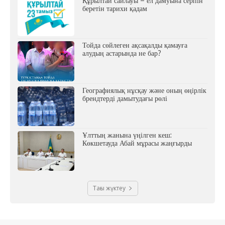
Құрылтай сайлауы – ел дамуына серпін
беретін тарихи қадам
Тойда сөйлеген ақсақалды қамауға
алудың астарында не бар?
Географиялық нұсқау және оның өңірлік
брендтерді дамытудағы рөлі
Ұлттың жанына үңілген кеш:
Көкшетауда Абай мұрасы жаңғырды
Тағы жүктеу