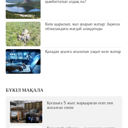
қымбаттатып алдық па?
Киік қырылып, мал ауырып жатыр: Ақмола
облысындағы жағдай алаңдатады
Қаладан ауылға ағылатын уақыт келе жатыр
БҮКІЛ МАҚАЛА
Қосшыға 5 жыл: жарқыраған есеп пен
жоғалған сенім