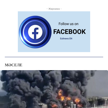
- Жарнама -
ЖАҢАЛЫҚТАР
ОҚИҒА
КӨЗҚАРАС
ЗЕРТТЕУ
СҰХБАТ
МӘСЕЛЕ
АРНАЙЫ ЖОБА
ӘЛЕУМЕТ
ҚҰҚЫҚ
ШЕЖІРЕ
ТЫЛСЫМ
ФОТО ДӘЙЕК