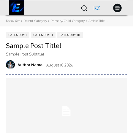
KZ
Басты бет
Parent Category
Primary/Child Category
Article Title ...
CATEGORY I
CATEGORY II
CATEGORY III
Sample Post Title!
Sample Post Subtitle!
Author Name
August 10 2026