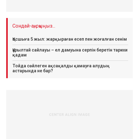
Сондай-ақ, оқыңыз...
Қосшыға 5 жыл: жарқыраған есеп пен жоғалған сенім
Құрылтай сайлауы – ел дамуына серпін беретін тарихи
қадам
Тойда сөйлеген ақсақалды қамауға алудың
астарында не бар?