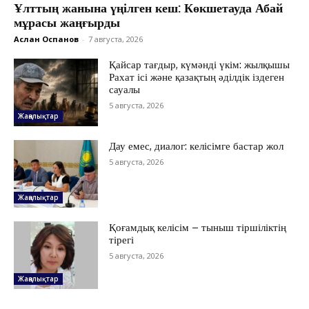
Ұлттың жанына үңілген кеш: Көкшетауда Абай
мұрасы жаңғырды
Аслан Оспанов
-
7 августа, 2026
Қайсар тағдыр, күмәнді үкім: жылқышы
Рахат ісі және қазақтың әділдік іздеген
сауалы
5 августа, 2026
Жаңалықтар
Дау емес, диалог: келісімге бастар жол
5 августа, 2026
Жаңалықтар
ЖАҢАЛЫҚТАР
Қоғамдық келісім – тыныш тіршіліктің
тірегі
ОҚИҒА
5 августа, 2026
КӨЗҚАРАС
ЗЕРТТЕУ
Жаңалықтар
СҰХБАТ