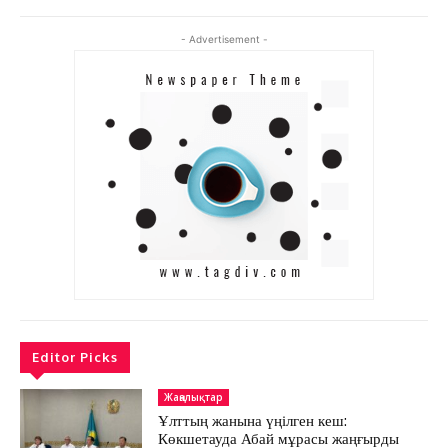
АРНАЙЫ ЖОБА
ӘЛЕУМЕТ
- Advertisement -
ҚҰҚЫҚ
ШЕЖІРЕ
ТЫЛСЫМ
ФОТО ДӘЙЕК
C
14.9
Kokshetau
Жоба туралы
Байланыс
Жарнама
Editor Picks
Жаңалықтар
Ұлттың жанына үңілген кеш:
Көкшетауда Абай мұрасы жаңғырды