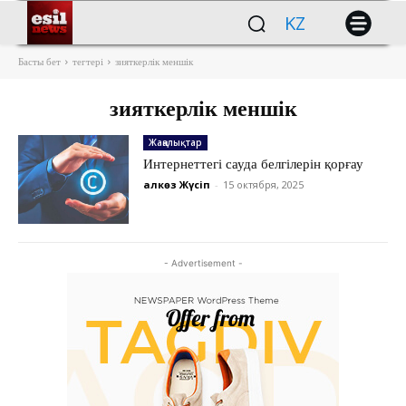
KZ
Басты бет
тегтері
зияткерлік меншік
зияткерлік меншік
Жаңалықтар
Интернеттегі сауда белгілерін қорғау
Қалкөз Жүсіп
-
15 октября, 2025
- Advertisement -