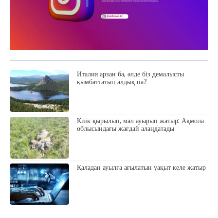
Италия арзан ба, әлде біз демалысты
қымбаттатып алдық па?
Киік қырылып, мал ауырып жатыр: Ақмола
облысындағы жағдай алаңдатады
Қаладан ауылға ағылатын уақыт келе жатыр