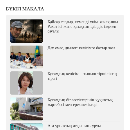
БҮКІЛ МАҚАЛА
Қайсар тағдыр, күмәнді үкім: жылқышы
Рахат ісі және қазақтың әділдік іздеген
сауалы
Дау емес, диалог: келісімге бастар жол
Қоғамдық келісім – тыныш тіршіліктің
тірегі
Қоғамдық бірлестіктерінің құқықтық
мәртебесі мен ерекшеліктері
Аға ұрпақтың асқынған ауруы –