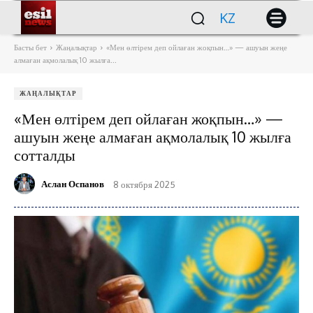
KZ
Басты бет
Жаңалықтар
«Мен өлтірем деп ойлаған жоқпын…» — ашуын жеңе
алмаған ақмолалық 10 жылға...
ЖАҢАЛЫҚТАР
«Мен өлтірем деп ойлаған жоқпын…» —
ашуын жеңе алмаған ақмолалық 10 жылға
сотталды
Аслан Оспанов
8 октября 2025