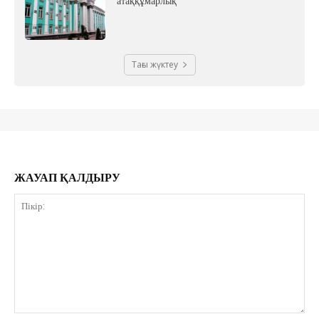
атаққұмарлық
Тағы жүктеу
ЖАУАП ҚАЛДЫРУ