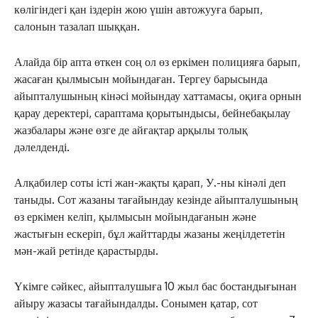
көлігіндегі қан іздерін жою үшін автожууға барып,
салонын тазалап шыққан.
Алайда бір апта өткен соң ол өз еркімен полицияға барып,
жасаған қылмысын мойындаған. Тергеу барысында
айыпталушының кінәсі мойындау хаттамасы, оқиға орнын
қарау деректері, сараптама қорытындысы, бейнебақылау
жазбалары және өзге де айғақтар арқылы толық
дәлелденді.
Алқабилер соты істі жан-жақты қарап, У.-ны кінәлі деп
таныды. Сот жазаны тағайындау кезінде айыпталушының
өз еркімен келіп, қылмысын мойындағанын және
жастығын ескеріп, бұл жайттарды жазаны жеңілдететін
мән-жай ретінде қарастырды.
Үкімге сәйкес, айыпталушыға 10 жыл бас бостандығынан
айыру жазасы тағайындалды. Сонымен қатар, сот