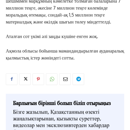
шешімімен марқұмның кәмелетке толмаған балаларына 7
миллион теңге, әкесіне 7 миллион теңге көлемінде
моральдық өтемақы, сондай-ақ 1,5 миллион теңге
материалдық және өкілдік шығын төлеу міндеттелді.
Аталған сот үкімі әлі заңды күшіне енген жоқ.
Ақмола облысы бойынша мамандандырылған ауданаралық
қылмыстық істер жөніндегі сотты.