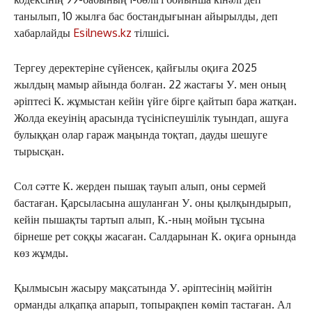
танылып, 10 жылға бас бостандығынан айырылды, деп
хабарлайды
Esilnews.kz
тілшісі.
Тергеу деректеріне сүйенсек, қайғылы оқиға 2025
жылдың мамыр айында болған. 22 жастағы У. мен оның
әріптесі К. жұмыстан кейін үйге бірге қайтып бара жатқан.
Жолда екеуінің арасында түсініспеушілік туындап, ашуға
булыққан олар гараж маңында тоқтап, дауды шешуге
тырысқан.
Сол сәтте К. жерден пышақ тауып алып, оны сермей
бастаған. Қарсыласына ашуланған У. оны қылқындырып,
кейін пышақты тартып алып, К.-ның мойын тұсына
бірнеше рет соққы жасаған. Салдарынан К. оқиға орнында
көз жұмды.
Қылмысын жасыру мақсатында У. әріптесінің мәйітін
орманды алқапқа апарып, топырақпен көміп тастаған. Ал