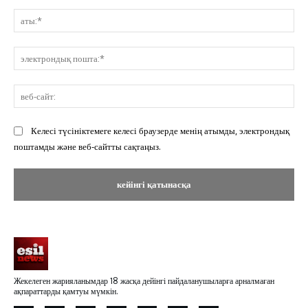
Пікір:
ат
эл
по
ве
сай
Келесі түсініктемеге келесі браузерде менің атымды, электрондық
поштамды және веб-сайтты сақтаңыз.
Жекелеген жарияланымдар 18 жасқа дейінгі пайдаланушыларға арналмаған
ақпараттарды қамтуы мүмкін.