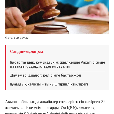
Фото: sud.gov.kz
Сондай-ақ, оқыңыз...
Қайсар тағдыр, күмәнді үкім: жылқышы Рахат ісі және
қазақтың әділдік іздеген сауалы
Дау емес, диалог: келісімге бастар жол
Қоғамдық келісім – тыныш тіршіліктің тірегі
Ақмола облысында алқабилер соты әріптесін өлтірген 22
жастағы жігітке үкім шығарды. Ол ҚР Қылмыстық
кодексінің 99-бабының 1-бөлігі бойынша кінәлі деп