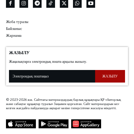
Жоба туралы
Байланыс
Жарнама
ЖАЗЫЛУ
Жаңалықтарға электрондық пошта арқылы жазылу.
ЖАЗЫЛУ
© 2023-2026 жж. Сайттағы материалдардың барлық құқықтары ҚР «Авторлық
және сабақтас құқықтар туралы» Заңымен қорғалған. Сайт материалдарын кез-
келген жағдайға пайдалануда ақпарат көзіне гиперсілтеме жасалуы міндетті.