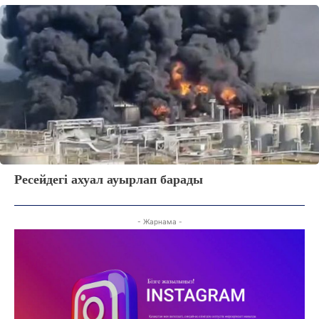
АРНАЙЫ ЖОБА
ӘЛЕУМЕТ
ҚҰҚЫҚ
ШЕЖІРЕ
ТЫЛСЫМ
ФОТО ДӘЙЕК
C
14.1
Kokshetau
Ресейдегі ахуал ауырлап барады
Жоба туралы
Байланыс
Жарнама
- Жарнама -