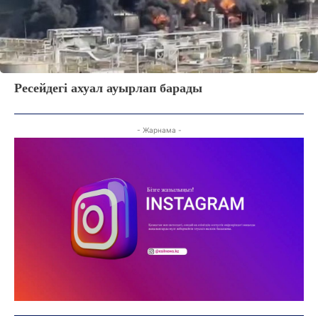
ҚҰҚЫҚ
ШЕЖІРЕ
ТЫЛСЫМ
ФОТО ДӘЙЕК
Ресейдегі ахуал ауырлап барады
C
25
Kokshetau
- Жарнама -
Жоба туралы
Байланыс
Жарнама