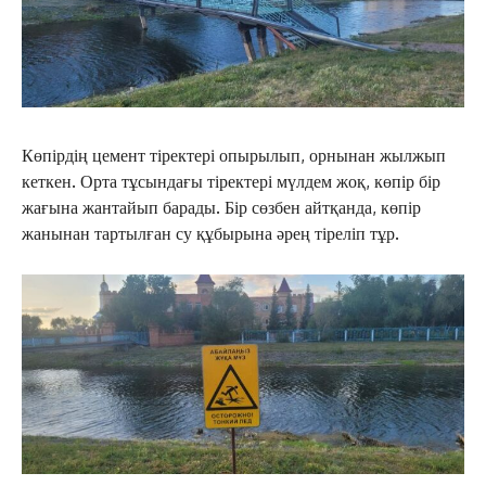
Көпірдің цемент тіректері опырылып, орнынан жылжып
кеткен. Орта тұсындағы тіректері мүлдем жоқ, көпір бір
жағына жантайып барады. Бір сөзбен айтқанда, көпір
жанынан тартылған су құбырына әрең тіреліп тұр.