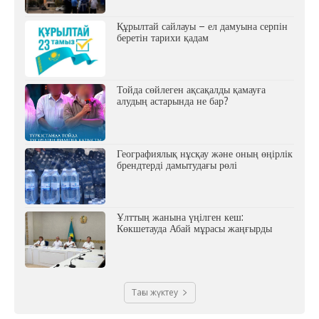
Құрылтай сайлауы – ел дамуына серпін
беретін тарихи қадам
Тойда сөйлеген ақсақалды қамауға
алудың астарында не бар?
Географиялық нұсқау және оның өңірлік
брендтерді дамытудағы рөлі
Ұлттың жанына үңілген кеш:
Көкшетауда Абай мұрасы жаңғырды
Тағы жүктеу