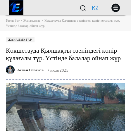
KZ
Басты бет
Жаңалықтар
Көкшетауда Қылшақты өзеніндегі көпір құлағалы тұр.
Үстінде балалар ойнап жүр
ЖАҢАЛЫҚТАР
Көкшетауда Қылшақты өзеніндегі көпір
құлағалы тұр. Үстінде балалар ойнап жүр
Аслан Оспанов
7 июля 2025