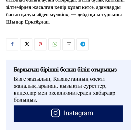
зілтемірден жасалған көпір құлап кетсе, адамдарды
басып қалуы әбден мүмкін», — дейді қала тұрғыны
Шынар Еркебұлан.