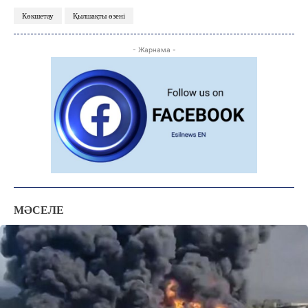
Көкшетау
Қылшақты өзені
- Жарнама -
ЖАҢАЛЫҚТАР
ОҚИҒА
МӘСЕЛЕ
КӨЗҚАРАС
ЗЕРТТЕУ
СҰХБАТ
АРНАЙЫ ЖОБА
ӘЛЕУМЕТ