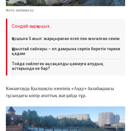
Фото: esilnews.kz
Сондай-ақ, оқыңыз...
Қосшыға 5 жыл: жарқыраған есеп пен жоғалған сенім
Құрылтай сайлауы – ел дамуына серпін беретін тарихи
қадам
Тойда сөйлеген ақсақалды қамауға алудың
астарында не бар?
Көкшетауда Қылшақты өзенінің «Аққу» балабақшасы
тұсындағы көпір апаттық жағдайда тұр.