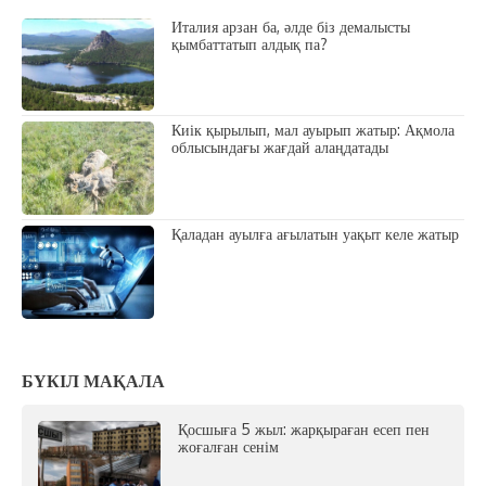
Италия арзан ба, әлде біз демалысты
қымбаттатып алдық па?
Киік қырылып, мал ауырып жатыр: Ақмола
облысындағы жағдай алаңдатады
Қаладан ауылға ағылатын уақыт келе жатыр
БҮКІЛ МАҚАЛА
Қосшыға 5 жыл: жарқыраған есеп пен
жоғалған сенім