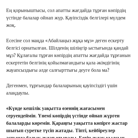
Ең қорыныштысы, сол апатты жағдайда тұрған көпірдің
үстінде балалар ойнап жүр. Қауіпсіздік белгілері мүлдем
жоқ.
Есесіне сол маңда «Абайлаңыз жұқа мұз» деген ескерту
белгісі орнатылған. Шілденің шіліңгір ыстығында қандай
мұз? Құлағалы тұрған көпірдің апатты жағдайда тұрғанын
ескертетін белгінің қойылмағандығы қала әкімдігінің
жауапсыздығы әлде салғырттығы деуге бола ма?
Дегенмен, тұрғындар балаларының қауіпсіздігі үшін
алаңдаулы.
«Күнде кешілік уақытта өзеннің жағасымен
серуендеймін. Үнемі көпірдің үстінде ойнап жүрген
балаларды көремін. Қараңғы уақытта көпірге жастар
шығып суретке түсіп жатады. Тіпті, кейбіреулер
астында балық аулап отырады. Бетін аулақ қылсын,