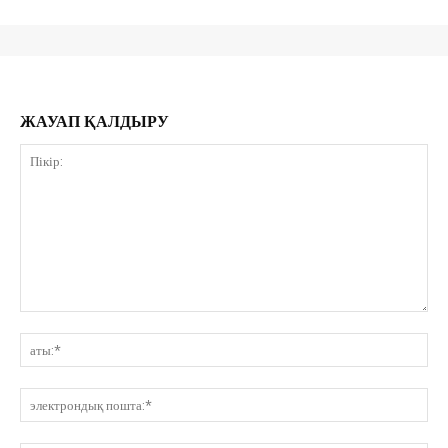
ЖАУАП ҚАЛДЫРУ
Пікір:
ат
эл
по