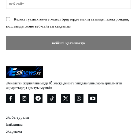
ве
сай
Келесі түсініктемеге келесі браузерде менің атымды, электрондық
поштамды және веб-сайтты сақтаңыз.
Жекелеген жарияланымдар 18 жасқа дейінгі пайдаланушыларға арналмаған
ақпараттарды қамтуы мүмкін.
Жоба туралы
Байланыс
Жарнама