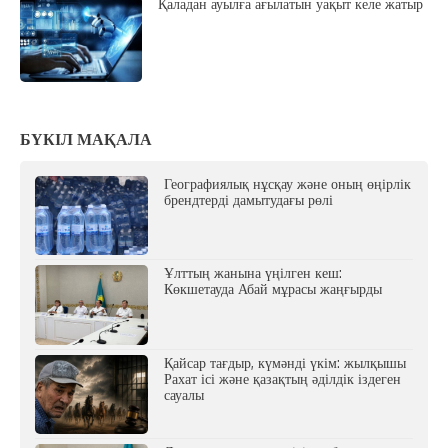
Қаладан ауылға ағылатын уақыт келе жатыр
БҮКІЛ МАҚАЛА
Географиялық нұсқау және оның өңірлік
брендтерді дамытудағы рөлі
Ұлттың жанына үңілген кеш:
Көкшетауда Абай мұрасы жаңғырды
Қайсар тағдыр, күмәнді үкім: жылқышы
Рахат ісі және қазақтың әділдік іздеген
сауалы