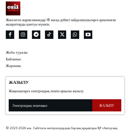
Жекелеген жарияланымдар 18 жасқа дейінгі пайдаланушыларға арналмаған
ақпараттарды қамтуы мүмкін.
Жоба туралы
Байланыс
Жарнама
ЖАЗЫЛУ
Жаңалықтарға электрондық пошта арқылы жазылу.
ЖАЗЫЛУ
© 2023-2026 жж. Сайттағы материалдардың барлық құқықтары ҚР «Авторлық