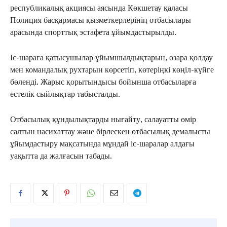
республикалық акциясы аясында Көкшетау қаласы
Полиция басқармасы қызметкерлерінің отбасылары
арасында спорттық эстафета ұйымдастырылды.
Іс-шараға қатысушылар ұйымшылдықтарын, өзара қолдау
мен командалық рухтарын көрсетіп, көтеріңкі көңіл-күйге
бөленді. Жарыс қорытындысы бойынша отбасыларға
естелік сыйлықтар табысталды.
Отбасылық құндылықтарды нығайту, салауатты өмір
салтын насихаттау және бірлескен отбасылық демалысты
ұйымдастыру мақсатында мұндай іс-шаралар алдағы
уақытта да жалғасын табады.