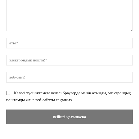
Пікір:
ат
эл
по
ве
сай
Келесі түсініктемеге келесі браузерде менің атымды, электрондық
поштамды және веб-сайтты сақтаңыз.