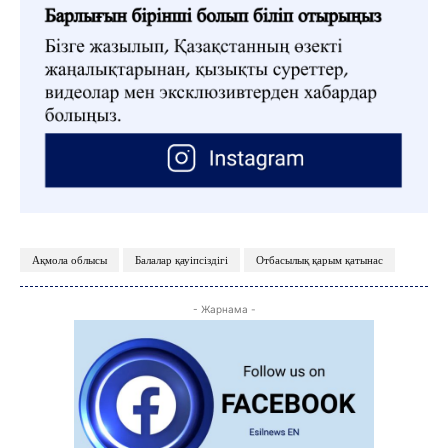
Ақмола облысы
Балалар қауіпсіздігі
Отбасылық қарым қатынас
- Жарнама -