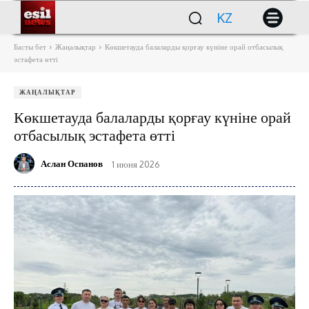
KZ
Басты бет
Жаңалықтар
Көкшетауда балаларды қорғау күніне орай отбасылық
эстафета өтті
ЖАҢАЛЫҚТАР
Көкшетауда балаларды қорғау күніне орай
отбасылық эстафета өтті
Аслан Оспанов
1 июня 2026