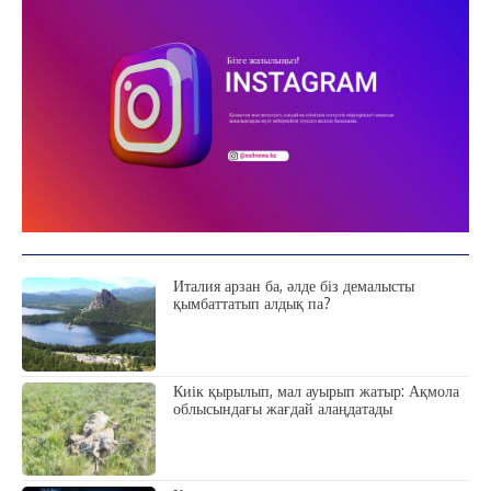
ЗЕРТТЕУ
СҰХБАТ
АРНАЙЫ ЖОБА
ӘЛЕУМЕТ
ҚҰҚЫҚ
ШЕЖІРЕ
ТЫЛСЫМ
ФОТО ДӘЙЕК
Италия арзан ба, әлде біз демалысты
қымбаттатып алдық па?
C
20.8
Kokshetau
Жоба туралы
Байланыс
Жарнама
Киік қырылып, мал ауырып жатыр: Ақмола
облысындағы жағдай алаңдатады