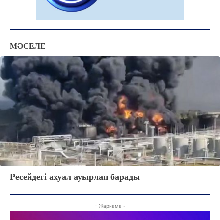
МӘСЕЛЕ
Ресейдегі ахуал ауырлап барады
ЖАҢАЛЫҚТАР
ОҚИҒА
- Жарнама -
КӨЗҚАРАС