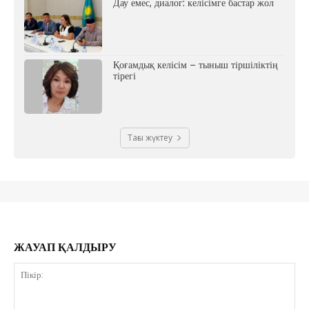
Дау емес, диалог: келісімге бастар жол
Қоғамдық келісім – тыныш тіршіліктің
тірегі
Тағы жүктеу
ЖАУАП ҚАЛДЫРУ