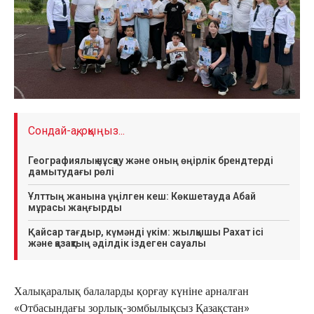
Сондай-ақ, оқыңыз...
Географиялық нұсқау және оның өңірлік брендтерді
дамытудағы рөлі
Ұлттың жанына үңілген кеш: Көкшетауда Абай
мұрасы жаңғырды
Қайсар тағдыр, күмәнді үкім: жылқышы Рахат ісі
және қазақтың әділдік іздеген сауалы
Халықаралық балаларды қорғау күніне арналған
«Отбасындағы зорлық-зомбылықсыз Қазақстан»