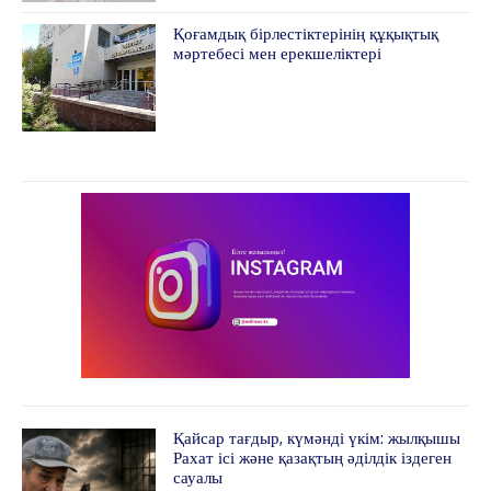
17.8
Kokshetau
Қоғамдық бірлестіктерінің құқықтық
Жоба туралы
Байланыс
Жарнама
мәртебесі мен ерекшеліктері
Қайсар тағдыр, күмәнді үкім: жылқышы
Рахат ісі және қазақтың әділдік іздеген
сауалы