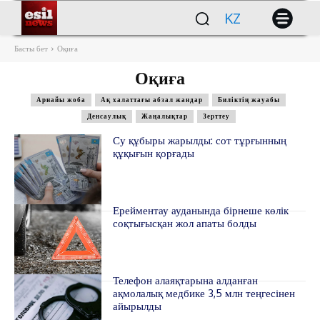
KZ
Басты бет
Оқиға
Оқиға
Арнайы жоба
Ақ халаттағы абзал жандар
Биліктің жауабы
Денсаулық
Жаңалықтар
Зерттеу
Су құбыры жарылды: сот тұрғынның
құқығын қорғады
Ерейментау ауданында бірнеше көлік
соқтығысқан жол апаты болды
Телефон алаяқтарына алданған
ақмолалық медбике 3,5 млн теңгесінен
айырылды