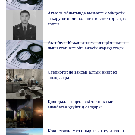
Ақмола облысында қызметтік міндетін
атқару кезінде полиция инспекторы қаза
тапты
Ақтөбеде 16 жастағы жасөспірім анасын
пышақтап өлтіріп, әжесін жарақаттады
Степногорде заңсыз алтын өндірісі
анықталды
Қояндыдағы өрт: ескі техника мен
еленбеген қауіптің салдары
Көкшетауда мұз опырылып, суға түсіп