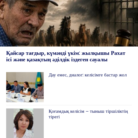
ЖАҢАЛЫҚТАР
ОҚИҒА
КӨЗҚАРАС
Қайсар тағдыр, күмәнді үкім: жылқышы Рахат
ЗЕРТТЕУ
ісі және қазақтың әділдік іздеген сауалы
СҰХБАТ
АРНАЙЫ ЖОБА
Дау емес, диалог: келісімге бастар жол
ӘЛЕУМЕТ
ҚҰҚЫҚ
ШЕЖІРЕ
ТЫЛСЫМ
Қоғамдық келісім – тыныш тіршіліктің
тірегі
ФОТО ДӘЙЕК
C