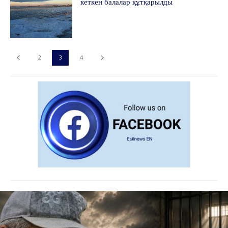
кеткен балалар құтқарылды
2
3
4