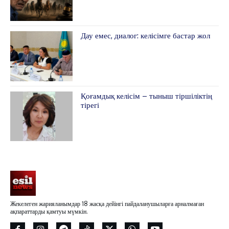
Дау емес, диалог: келісімге бастар жол
Қоғамдық келісім – тыныш тіршіліктің
тірегі
Жекелеген жарияланымдар 18 жасқа дейінгі пайдаланушыларға арналмаған
ақпараттарды қамтуы мүмкін.