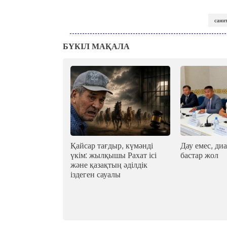
сани
БҮКІЛ МАҚАЛА
Қайсар тағдыр, күмәнді
Дау емес, диа
үкім: жылқышы Рахат ісі
бастар жол
және қазақтың әділдік
іздеген сауалы