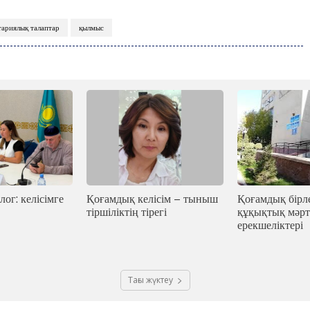
Жоба туралы
Байланыс
Жарнама
тариялық талаптар
қылмыс
лог: келісімге
Қоғамдық келісім – тыныш
Қоғамдық бірле
тіршіліктің тірегі
құқықтық мәрт
ерекшеліктері
Тағы жүктеу