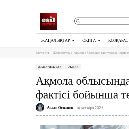
ЖАҢАЛЫҚТАР
ОҚИҒА
КӨЗҚАРАС
Басты бет
Жаңалықтар
Ақмола облысында санитарлық нормала
ЖАҢАЛЫҚТАР
ОҚИҒА
Ақмола облысында
фактісі бойынша т
Аслан Оспанов
14 октября 2025