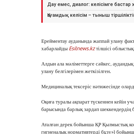
Дау емес, диалог: келісімге бастар
Қоғамдық келісім – тыныш тіршіліктің
Ерейментау ауданында жаппай улану факті
хабарлайды
Esilnews.kz
тілшісі облыстық
Алдын ала мәліметтерге сәйкес, ауданды
улану белгілерімен жеткізілген.
Медициналық тексеріс нәтижесінде олард
Оқиға туралы ақпарат түскеннен кейін уча
барысында барлық зардап шеккендердің б
Аталған дерек бойынша ҚР Қылмыстық ко
гигиеналық нормативтерді бұзу») бойынша