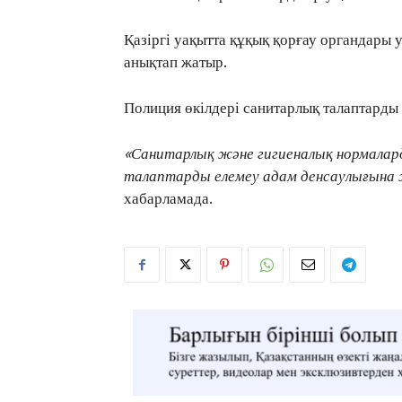
Қазіргі уақытта құқық қорғау органдары 
анықтап жатыр.
Полиция өкілдері санитарлық талаптарды
«Санитарлық және гигиеналық нормалар
талаптарды елемеу адам денсаулығына ж
хабарламада.