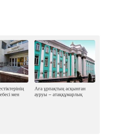
стіктерінің
Аға ұрпақтың асқынған
ебесі мен
ауруы – атаққұмарлық