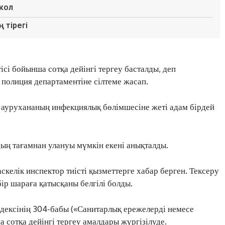
 жол
 тірегі
сі бойынша сотқа дейінгі тергеу басталды, деп
 полиция департаментіне сілтеме жасап.
қ аурухананың инфекциялық бөлімшесіне жеті адам бірдей
ың тағамнан улануы мүмкін екені анықталды.
скелік инспектор тиісті қызметтерге хабар берген. Тексеру
ір шараға қатысқаны белгілі болды.
дексінің 304-бабы («Санитарлық ережелерді немесе
 сотқа дейінгі тергеу амалдары жүргізілуде.