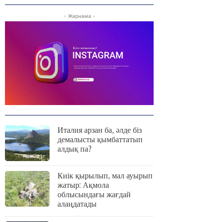
- Жарнама -
Италия арзан ба, әлде біз
демалысты қымбаттатып
алдық па?
Киік қырылып, мал ауырып
жатыр: Ақмола
облысындағы жағдай
алаңдатады