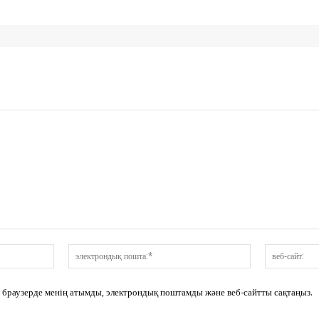
аты:*
электрондық
пошта:*
сі браузерде менің атымды, электрондық поштамды және веб-сайтты сақтаңыз.