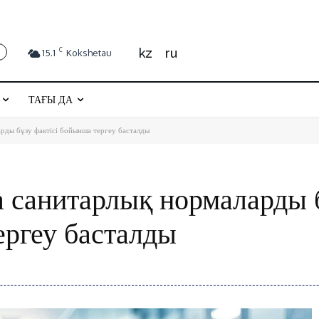
kz
ru
C
15.1
Kokshetau
ТАҒЫ ДА
рды бұзу фактісі бойынша тергеу басталды
 санитарлық нормаларды 
ергеу басталды