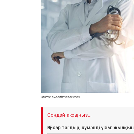
Фото: akdenizpazar.com
Сондай-ақ, оқыңыз...
Қайсар тағдыр, күмәнді үкім: жылқы