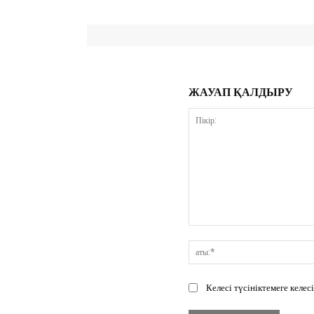
ЖАУАП ҚАЛДЫРУ
Пікір:
Келесі түсініктемеге келе