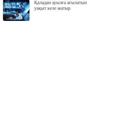
Қаладан ауылға ағылатын
уақыт келе жатыр