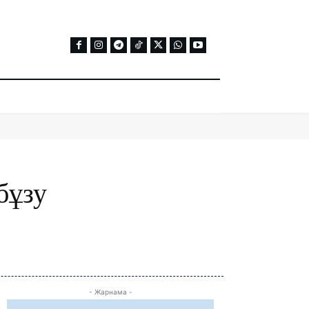
бұзу
- Жарнама -