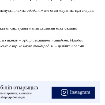
уланудың нақты себебін және оған жауапты тұлғаларды
ЖАҢАЛЫҚТАР
ОҚИҒА
 қатаң сақтаудың маңыздылығын еске салады.
КӨЗҚАРАС
ЗЕРТТЕУ
ды сақтау – әрбір азаматтың міндеті. Мұндай
СҰХБАТ
әне өміріне қауіп төндіреді»
, – делінген ресми
АРНАЙЫ ЖОБА
ӘЛЕУМЕТ
ҚҰҚЫҚ
ШЕЖІРЕ
ТЫЛСЫМ
ФОТО ДӘЙЕК
C
15.1
Kokshetau