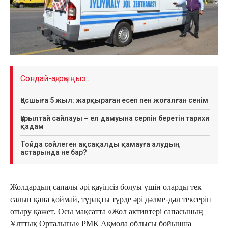
Сондай-ақ, оқыңыз...
Қосшыға 5 жыл: жарқыраған есеп пен жоғалған сенім
Құрылтай сайлауы – ел дамуына серпін беретін тарихи
қадам
Тойда сөйлеген ақсақалды қамауға алудың
астарында не бар?
Жолдардың сапалы әрі қауіпсіз болуы үшін оларды тек
салып қана қоймай, тұрақты түрде әрі дәлме-дәл тексеріп
отыру қажет. Осы мақсатта «Жол активтері сапасының
Ұлттық Орталығы» РМК Ақмола облысы бойынша