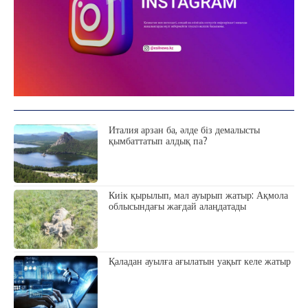
Италия арзан ба, әлде біз демалысты
қымбаттатып алдық па?
Киік қырылып, мал ауырып жатыр: Ақмола
облысындағы жағдай алаңдатады
Қаладан ауылға ағылатын уақыт келе жатыр