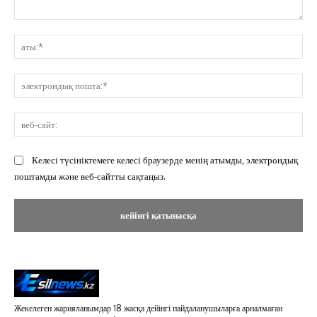
Пікір:
ат
эл
по
ве
сай
Келесі түсініктемеге келесі браузерде менің атымды, электрондық
поштамды және веб-сайтты сақтаңыз.
Жекелеген жарияланымдар 18 жасқа дейінгі пайдаланушыларға арналмаған