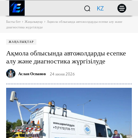
KZ
Басты бет
Жаңалықтар
Ақмола облысында автожолдарды есепке алу және
диагностика жүргізілуде
ЖАҢАЛЫҚТАР
Ақмола облысында автожолдарды есепке
алу және диагностика жүргізілуде
Аслан Оспанов
24 июня 2026