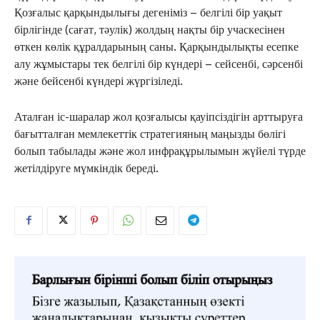
Қозғалыс қарқындылығы дегеніміз – белгілі бір уақыт
бірлігінде (сағат, тәулік) жолдың нақты бір учаскесінен
өткен көлік құралдарының саны. Қарқындылықты есепке
алу жұмыстары тек белгілі бір күндері – сейсенбі, сәрсенбі
және бейсенбі күндері жүргізіледі.
Аталған іс-шаралар жол қозғалысы қауіпсіздігін арттыруға
бағытталған мемлекеттік стратегияның маңызды бөлігі
болып табылады және жол инфрақұрылымын жүйелі түрде
жетілдіруге мүмкіндік береді.