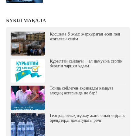
БҮКІЛ МАҚАЛА
Қосшыға 5 жыл: жарқыраған есеп пен
жоғалған сенім
Құрылтай сайлауы – ел дамуына серпін
беретін тарихи қадам
Тойда сөйлеген ақсақалды қамауға
алудың астарында не бар?
Географиялық нұсқау және оның өңірлік
брендтерді дамытудағы рөлі