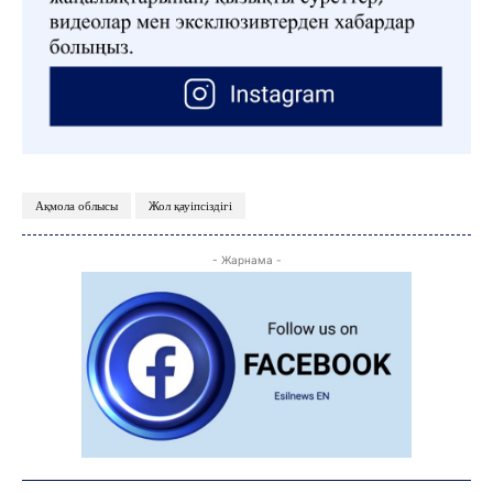
Ақмола облысы
Жол қауіпсіздігі
- Жарнама -
ЖАҢАЛЫҚТАР
ОҚИҒА
КӨЗҚАРАС
ЗЕРТТЕУ