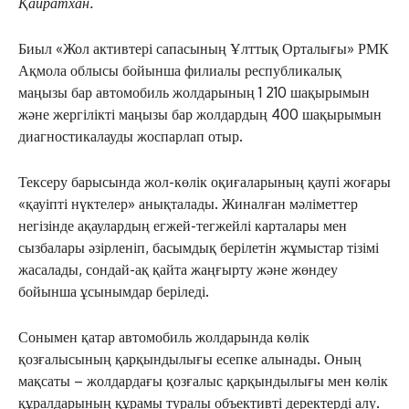
Қайратхан.
Биыл «Жол активтері сапасының Ұлттық Орталығы» РМК
Ақмола облысы бойынша филиалы республикалық
маңызы бар автомобиль жолдарының 1 210 шақырымын
және жергілікті маңызы бар жолдардың 400 шақырымын
диагностикалауды жоспарлап отыр.
Тексеру барысында жол-көлік оқиғаларының қаупі жоғары
«қауіпті нүктелер» анықталады. Жиналған мәліметтер
негізінде ақаулардың егжей-тегжейлі карталары мен
сызбалары әзірленіп, басымдық берілетін жұмыстар тізімі
жасалады, сондай-ақ қайта жаңғырту және жөндеу
бойынша ұсынымдар беріледі.
Сонымен қатар автомобиль жолдарында көлік
қозғалысының қарқындылығы есепке алынады. Оның
мақсаты – жолдардағы қозғалыс қарқындылығы мен көлік
құралдарының құрамы туралы объективті деректерді алу.