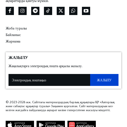
ақпараттарды қамтуы мүмкін.
Жоба туралы
Байланыс
Жарнама
ЖАЗЫЛУ
Жаңалықтарға электрондық пошта арқылы жазылу.
ЖАЗЫЛУ
© 2023-2026 жж. Сайттағы материалдардың барлық құқықтары ҚР «Авторлық
және сабақтас құқықтар туралы» Заңымен қорғалған. Сайт материалдарын кез-
келген жағдайға пайдалануда ақпарат көзіне гиперсілтеме жасалуы міндетті.