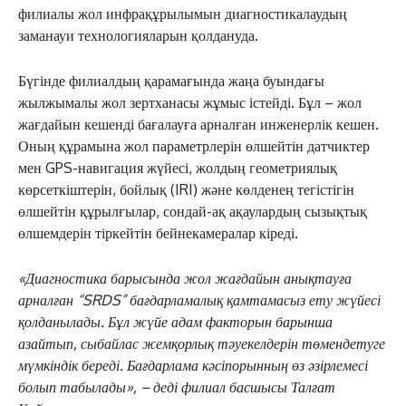
филиалы жол инфрақұрылымын диагностикалаудың
заманауи технологияларын қолдануда.
Бүгінде филиалдың қарамағында жаңа буындағы
жылжымалы жол зертханасы жұмыс істейді. Бұл – жол
жағдайын кешенді бағалауға арналған инженерлік кешен.
Оның құрамына жол параметрлерін өлшейтін датчиктер
мен GPS-навигация жүйесі, жолдың геометриялық
көрсеткіштерін, бойлық (IRI) және көлденең тегістігін
өлшейтін құрылғылар, сондай-ақ ақаулардың сызықтық
өлшемдерін тіркейтін бейнекамералар кіреді.
«Диагностика барысында жол жағдайын анықтауға
арналған “SRDS” бағдарламалық қамтамасыз ету жүйесі
қолданылады. Бұл жүйе адам факторын барынша
азайтып, сыбайлас жемқорлық тәуекелдерін төмендетуге
мүмкіндік береді. Бағдарлама кәсіпорынның өз әзірлемесі
болып табылады», – деді филиал басшысы Талғат