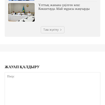
Ұлттың жанына үңілген кеш:
Көкшетауда Абай мұрасы жаңғырды
Тағы жүктеу
ЖАУАП ҚАЛДЫРУ