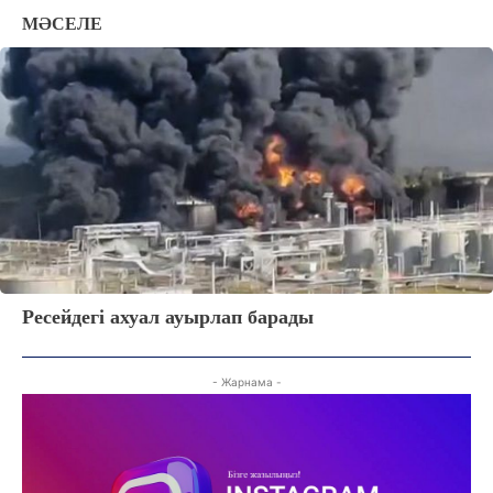
СҰХБАТ
МӘСЕЛЕ
АРНАЙЫ ЖОБА
ӘЛЕУМЕТ
ҚҰҚЫҚ
ШЕЖІРЕ
ТЫЛСЫМ
ФОТО ДӘЙЕК
C
32
Kokshetau
Жоба туралы
Байланыс
Жарнама
Ресейдегі ахуал ауырлап барады
- Жарнама -