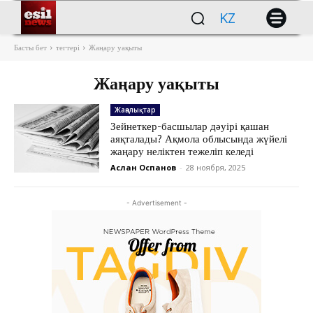
KZ
Басты бет
тегтері
Жаңару уақыты
Жаңару уақыты
Жаңалықтар
Зейнеткер-басшылар дәуірі қашан
аяқталады? Ақмола облысында жүйелі
жаңару неліктен тежеліп келеді
Аслан Оспанов
-
28 ноября, 2025
- Advertisement -