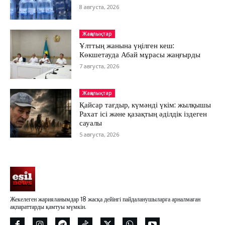
8 августа, 2026
Жаңалықтар
Ұлттың жанына үңілген кеш:
Көкшетауда Абай мұрасы жаңғырды
7 августа, 2026
Жаңалықтар
Қайсар тағдыр, күмәнді үкім: жылқышы
Рахат ісі және қазақтың әділдік іздеген
сауалы
5 августа, 2026
Жекелеген жарияланымдар 18 жасқа дейінгі пайдаланушыларға арналмаған
ақпараттарды қамтуы мүмкін.