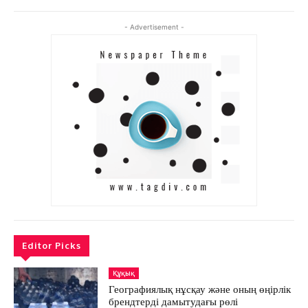
АРНАЙЫ ЖОБА
ӘЛЕУМЕТ
- Advertisement -
ҚҰҚЫҚ
ШЕЖІРЕ
ТЫЛСЫМ
ФОТО ДӘЙЕК
C
23.6
Kokshetau
Жоба туралы
Байланыс
Жарнама
Editor Picks
Құқық
Географиялық нұсқау және оның өңірлік
брендтерді дамытудағы рөлі