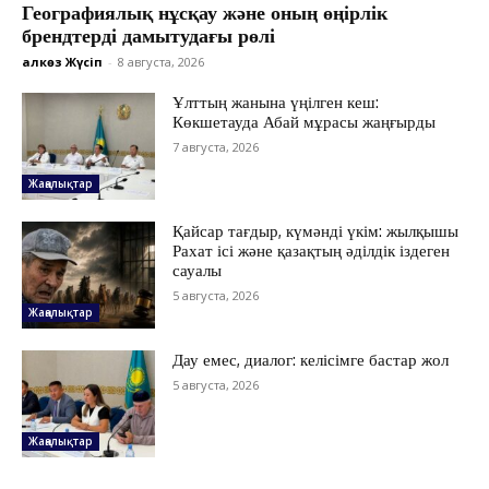
Географиялық нұсқау және оның өңірлік
брендтерді дамытудағы рөлі
Қалкөз Жүсіп
-
8 августа, 2026
Ұлттың жанына үңілген кеш:
Көкшетауда Абай мұрасы жаңғырды
7 августа, 2026
Жаңалықтар
Қайсар тағдыр, күмәнді үкім: жылқышы
Рахат ісі және қазақтың әділдік іздеген
сауалы
5 августа, 2026
Жаңалықтар
ЖАҢАЛЫҚТАР
Дау емес, диалог: келісімге бастар жол
ОҚИҒА
5 августа, 2026
КӨЗҚАРАС
ЗЕРТТЕУ
Жаңалықтар
СҰХБАТ