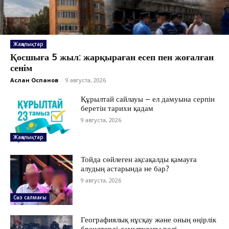
Жаңалықтар
Қосшыға 5 жыл: жарқыраған есеп пен жоғалған
сенім
Аслан Оспанов
-
9 августа, 2026
Құрылтай сайлауы – ел дамуына серпін
беретін тарихи қадам
9 августа, 2026
Жаңалықтар
Тойда сөйлеген ақсақалды қамауға
алудың астарында не бар?
9 августа, 2026
ЖАҢАЛЫҚТАР
Сөз салмағы
ОҚИҒА
КӨЗҚАРАС
Географиялық нұсқау және оның өңірлік
брендтерді дамытудағы рөлі