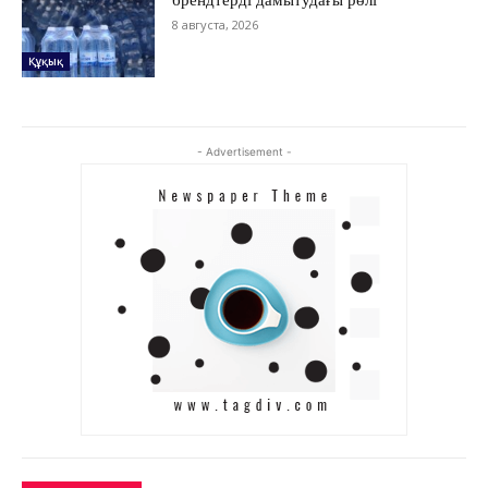
ЗЕРТТЕУ
8 августа, 2026
СҰХБАТ
Құқық
АРНАЙЫ ЖОБА
ӘЛЕУМЕТ
ҚҰҚЫҚ
- Advertisement -
ШЕЖІРЕ
ТЫЛСЫМ
ФОТО ДӘЙЕК
C
26.4
Kokshetau
Жоба туралы
Байланыс
Жарнама