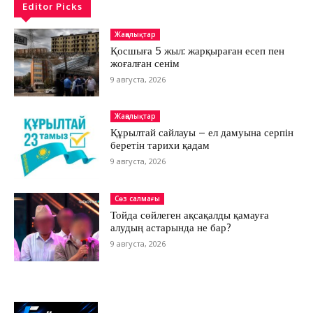
Editor Picks
Жаңалықтар
Қосшыға 5 жыл: жарқыраған есеп пен
жоғалған сенім
9 августа, 2026
Жаңалықтар
Құрылтай сайлауы – ел дамуына серпін
беретін тарихи қадам
9 августа, 2026
Сөз салмағы
Тойда сөйлеген ақсақалды қамауға
алудың астарында не бар?
9 августа, 2026