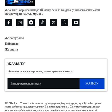
Жекелеген жарияланымдар 18 жасқа дейінгі пайдаланушыларға арналмаған
ақпараттарды қамтуы мүмкін.
Жоба туралы
Байланыс
Жарнама
ЖАЗЫЛУ
Жаңалықтарға электрондық пошта арқылы жазылу.
ЖАЗЫЛУ
© 2023-2026 жж. Сайттағы материалдардың барлық құқықтары ҚР «Авторлық
және сабақтас құқықтар туралы» Заңымен қорғалған. Сайт материалдарын кез-
келген жағдайға пайдалануда ақпарат көзіне гиперсілтеме жасалуы міндетті.