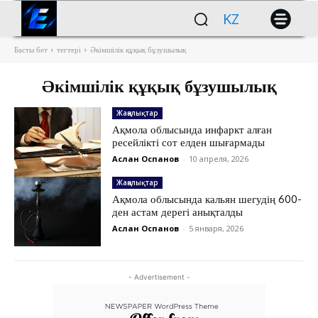
KZ
Басты бет
тегтері
Әкімшілік құқық бұзушылық
Әкімшілік құқық бұзушылық
Жаңалықтар
Ақмола облысында инфаркт алған
ресейлікті сот елден шығармады
Аслан Оспанов
-
10 апреля, 2026
Жаңалықтар
Ақмола облысында кальян шегудің 600-
ден астам дерегі анықталды
Аслан Оспанов
-
5 января, 2026
- Advertisement -