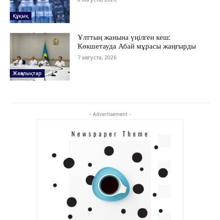
КӨЗҚАРАС
Құқық
ЗЕРТТЕУ
Ұлттың жанына үңілген кеш:
СҰХБАТ
Көкшетауда Абай мұрасы жаңғырды
АРНАЙЫ ЖОБА
7 августа, 2026
ӘЛЕУМЕТ
Жаңалықтар
ҚҰҚЫҚ
ШЕЖІРЕ
ТЫЛСЫМ
- Advertisement -
ФОТО ДӘЙЕК
C
32.4
Kokshetau
Жоба туралы
Байланыс
Жарнама