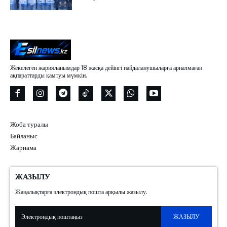
Жекелеген жарияланымдар 18 жасқа дейінгі пайдаланушыларға арналмаған
ақпараттарды қамтуы мүмкін.
Жоба туралы
Байланыс
Жарнама
ЖАЗЫЛУ
Жаңалықтарға электрондық пошта арқылы жазылу.
ЖАЗЫЛУ