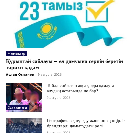
Жаңалықтар
Құрылтай сайлауы – ел дамуына серпін беретін
тарихи қадам
Аслан Оспанов
-
9 августа, 2026
Тойда сөйлеген ақсақалды қамауға
алудың астарында не бар?
9 августа, 2026
Сөз салмағы
Географиялық нұсқау және оның өңірлік
ЖАҢАЛЫҚТАР
брендтерді дамытудағы рөлі
ОҚИҒА
8 августа, 2026