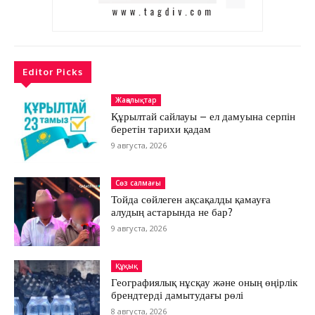
Editor Picks
Жаңалықтар
Құрылтай сайлауы – ел дамуына серпін
беретін тарихи қадам
9 августа, 2026
Сөз салмағы
Тойда сөйлеген ақсақалды қамауға
алудың астарында не бар?
9 августа, 2026
Құқық
Географиялық нұсқау және оның өңірлік
брендтерді дамытудағы рөлі
8 августа, 2026