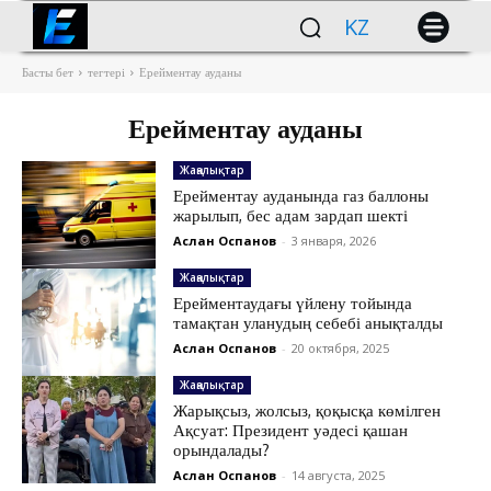
KZ
Басты бет
тегтері
Ерейментау ауданы
Ерейментау ауданы
Жаңалықтар
Ерейментау ауданында газ баллоны
жарылып, бес адам зардап шекті
Аслан Оспанов
-
3 января, 2026
Жаңалықтар
Ерейментаудағы үйлену тойында
тамақтан уланудың себебі анықталды
Аслан Оспанов
-
20 октября, 2025
Жаңалықтар
Жарықсыз, жолсыз, қоқысқа көмілген
Ақсуат: Президент уәдесі қашан
орындалады?
Аслан Оспанов
-
14 августа, 2025